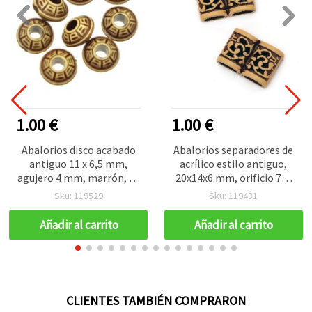
1.00 €
1.00 €
Abalorios disco acabado
Abalorios separadores de
antiguo 11 x 6,5 mm,
acrílico estilo antiguo,
agujero 4 mm, marrón, 50
20x14x6 mm, orificio 7x3
g (~160 piezas)
mm, marrón - 50 g ±60
Sku: 119529
Sku: 119431
uds
Añadir al carrito
Añadir al carrito
CLIENTES TAMBIÉN COMPRARON