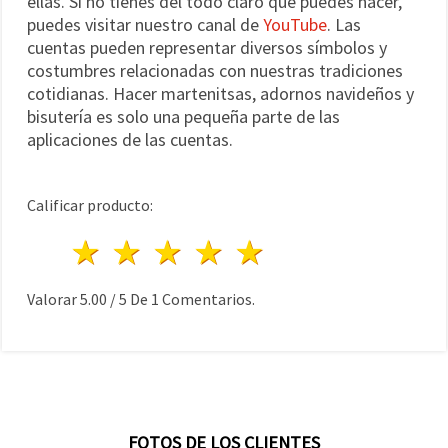
ellas. Si no tienes del todo claro qué puedes hacer,
puedes visitar nuestro canal de
YouTube
. Las
cuentas pueden representar diversos símbolos y
costumbres relacionadas con nuestras tradiciones
cotidianas. Hacer martenitsas, adornos navideños y
bisutería es solo una pequeña parte de las
aplicaciones de las cuentas.
Calificar producto:
1 estrella
2 estrellas
3 estrellas
4 estrellas
5 estrellas
Valorar
5.00
/
5
De
1
Comentarios.
FOTOS DE LOS CLIENTES