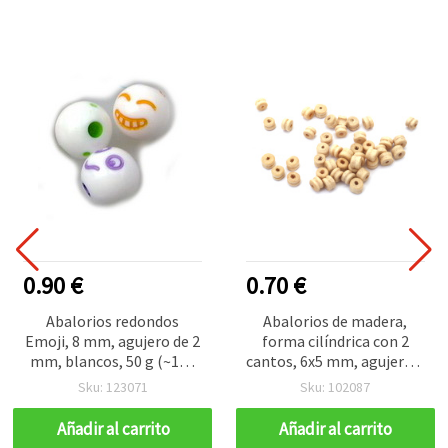
0.90 €
0.70 €
Abalorios redondos
Abalorios de madera,
Emoji, 8 mm, agujero de 2
forma cilíndrica con 2
mm, blancos, 50 g (~185
cantos, 6x5 mm, agujero 2
uds)
mm, color madera
Sku: 123071
Sku: 102087
natural - 20 g (aprox. 280
uds.)
Añadir al carrito
Añadir al carrito