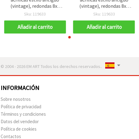
(vintage), redondas 8x9
(vintage), redondas 8x9
mm, color marrón,
mm, color marrón,
Sku: 119633
Sku: 119633
agujero 2,5 mm – 50 g
agujero 2,5 mm – 50 g
(~95 uds.) para bisutería,
(~95 uds.) para bisutería,
Añadir al carrito
Añadir al carrito
pulseras, collares y
pulseras, collares y
decoración
decoración
© 2004 - 2026 EM ART Todos los derechos reservados..
INFORMACIÓN
Sobre nosotros
Política de privacidad
Términos y condiciones
Datos del vendedor
Política de cookies
Contactos