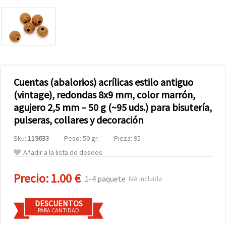
Cuentas (abalorios) acrílicas estilo antiguo
(vintage), redondas 8x9 mm, color marrón,
agujero 2,5 mm – 50 g (~95 uds.) para bisutería,
pulseras, collares y decoración
Sku:
119633
Peso: 50 gr.
Pieza: 95
Añadir a la lista de deseos
Precio:
1.00 €
1-4 paquete
IVA incluida
DESCUENTOS
PARA CANTIDAD