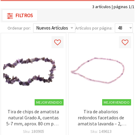
3 artículos | páginas 1/1
FILTROS
Ordenar por:
Artículos por página:
MEJOR VENDIDO
MEJOR VENDIDO
Tira de chips de amatista
Tira de abalorios
natural Grado A, cuentas
redondos facetados de
5-7 mm, aprox. 80 cm para
amatista lavanda – 2,5
bisutería y manualidades
mm, aprox. 165 piezas,
Sku:
180905
Sku:
149613