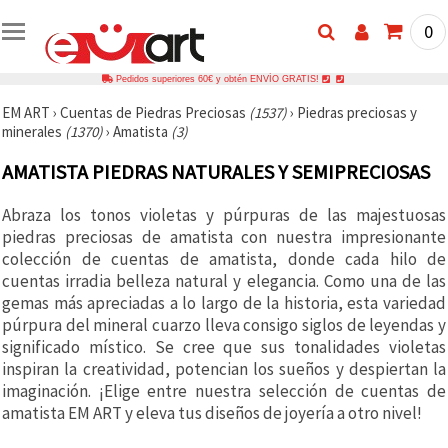
0
Pedidos superiores 60€ y obtén ENVÍO GRATIS!
EM ART
›
Cuentas de Piedras Preciosas
(1537)
›
Piedras preciosas y
minerales
(1370)
›
Amatista
(3)
AMATISTA PIEDRAS NATURALES Y SEMIPRECIOSAS
Abraza los tonos violetas y púrpuras de las majestuosas
piedras preciosas de amatista con nuestra impresionante
colección de cuentas de amatista, donde cada hilo de
cuentas irradia belleza natural y elegancia. Como una de las
gemas más apreciadas a lo largo de la historia, esta variedad
púrpura del mineral cuarzo lleva consigo siglos de leyendas y
significado místico. Se cree que sus tonalidades violetas
inspiran la creatividad, potencian los sueños y despiertan la
imaginación. ¡Elige entre nuestra selección de cuentas de
amatista EM ART y eleva tus diseños de joyería a otro nivel!