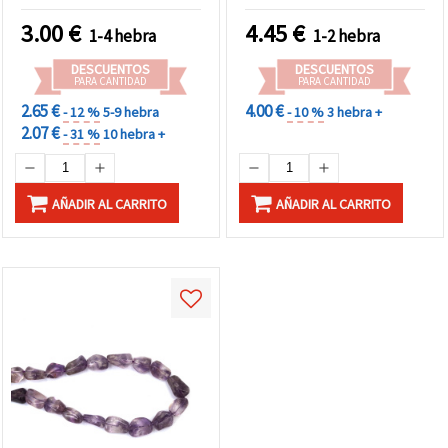
gema semipreciosa para
bisutería y manualidades
3.00
€
4.45
€
1-4 hebra
1-2 hebra
DESCUENTOS
DESCUENTOS
PARA CANTIDAD
PARA CANTIDAD
2.65 €
4.00 €
- 12 %
5-9 hebra
- 10 %
3 hebra +
2.07 €
- 31 %
10 hebra +
AÑADIR AL CARRITO
AÑADIR AL CARRITO