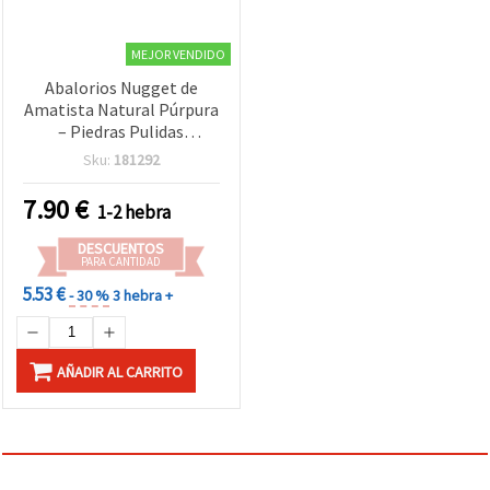
MEJOR VENDIDO
Abalorios Nugget de
Amatista Natural Púrpura
– Piedras Pulidas
Irregulares, 10–14 x 10–24
Sku:
181292
mm, Perforadas, Tira 40
cm (21–28 piezas),
7.90
€
1-2 hebra
Tamaños Surtidos, para
Bisutería, Pulseras y
DESCUENTOS
Collares
PARA CANTIDAD
5.53 €
- 30 %
3 hebra +
AÑADIR AL CARRITO