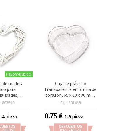
MEJOR VENDIDO
n de madera
Caja de plástico
nco para
transparente en forma de
alidades,
corazón, 65 x 60 x 30 mm,
146x26 mm
para manualidades y
:
803910
Sku:
801489
scrapbooking
0.75
€
1-4 pieza
1-5 pieza
CUENTOS
DESCUENTOS
 CANTIDAD
PARA CANTIDAD