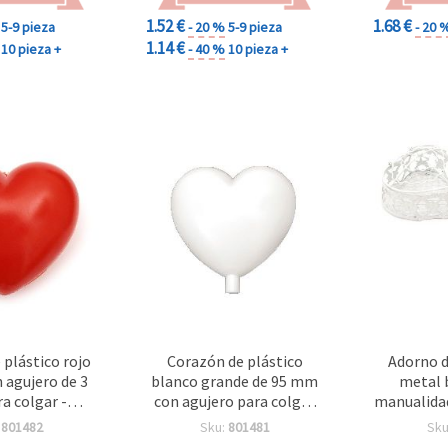
1.52 €
1.68 €
5-9 pieza
- 20 %
5-9 pieza
- 20 
1.14 €
10 pieza +
- 40 %
10 pieza +
 plástico rojo
Corazón de plástico
Adorno d
 agujero de 3
blanco grande de 95 mm
metal 
a colgar -
con agujero para colgar
manualidad
gante DIY para
de 3 mm – Adorno de
:
801482
Sku:
801481
Sku
dades, San
manualidades DIY en