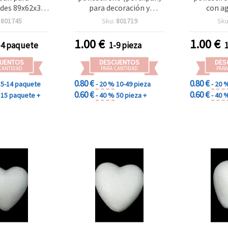
des 89x62x37
para decoración y
con ag
- 2 uds
manualidades, con
decoraci
:
801745
Sku:
801719
Sku
agujero, 230 mm - 1
Pack
unidad
1.00
€
1.00
€
-4 paquete
1-9 pieza
UENTOS
DESCUENTOS
DES
CANTIDAD
PARA CANTIDAD
PARA
0.80 €
0.80 €
5-14 paquete
- 20 %
10-49 pieza
- 20 
0.60 €
0.60 €
15 paquete +
- 40 %
50 pieza +
- 40 