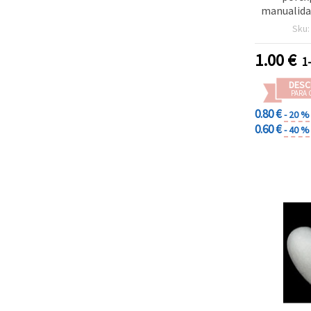
manualida
mm 
Sku
1.00
€
1
DESC
PARA 
0.80 €
- 20 %
0.60 €
- 40 %