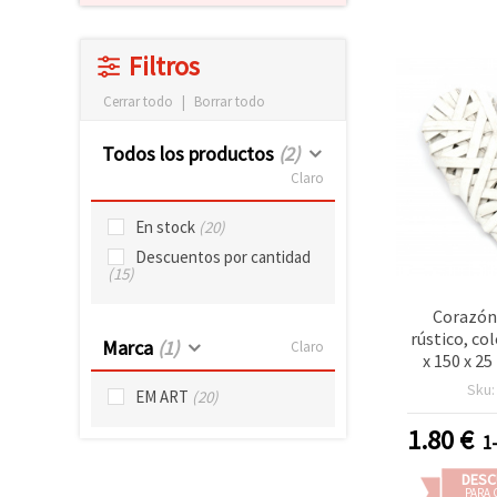
Filtros
Cerrar todo
|
Borrar todo
Todos los productos
(2)
Claro
En stock
(20)
Descuentos por cantidad
(15)
Corazón
rústico, co
Marca
(1)
Claro
x 150 x 2
decora
Sku
EM ART
(20)
manua
1.80
€
1
DESC
PARA 