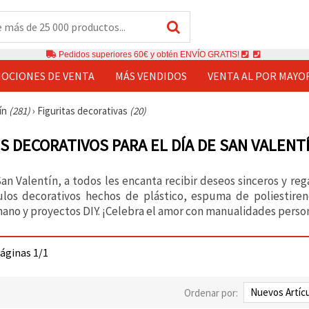
Pedidos superiores 60€ y obtén ENVÍO GRATIS!
OCIONES DE VENTA
MÁS VENDIDOS
VENTA AL POR MAYO
tín
(281)
›
Figuritas decorativas
(20)
S DECORATIVOS PARA EL DÍA DE SAN VALENT
San Valentín, a todos les encanta recibir deseos sinceros y re
ulos decorativos hechos de plástico, espuma de poliestire
ano y proyectos DIY. ¡Celebra el amor con manualidades person
páginas 1/1
Ordenar por: