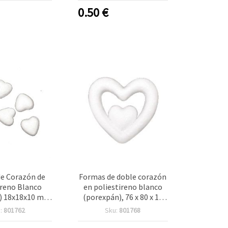
0.50
€
e Corazón de
Formas de doble corazón
ireno Blanco
en poliestireno blanco
) 18x18x10 mm
(porexpán), 76 x 80 x 17
 de 20 Mini
mm, pack de 2 – bases sin
:
801762
Sku:
801768
es de Espuma
decorar para
alidades, DIY,
manualidades, DIY,