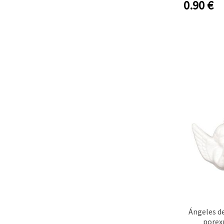
0.90
€
Ángeles d
porex