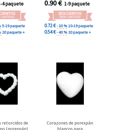
0.90
€
1-4 paquete
1-9 paquete
 Decoración
pintura y decoración de
videña
bodas y San Valentín
CUENTOS
DESCUENTOS
 CANTIDAD
PARA CANTIDAD
0.72 €
%
5-19 paquete
- 20 %
10-19 paquete
0.54 €
%
20 paquete +
- 40 %
20 paquete +
 retorcidos de
Corazones de porexpán
eno (porexpán)
blancos para