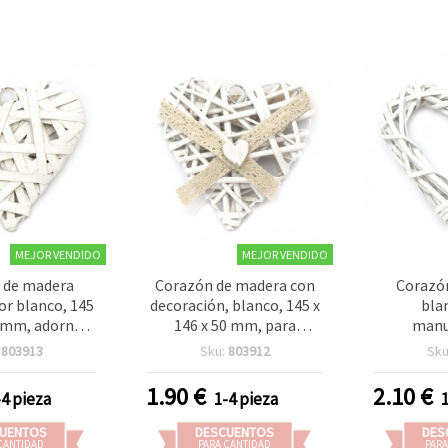
MEJOR VENDIDO
MEJOR VENDIDO
 de madera
Corazón de madera con
Corazó
lor blanco, 145
decoración, blanco, 145 x
bla
5 mm, adorno
146 x 50 mm, para
manu
tivo para
manualidades
150x
:
803913
Sku:
803912
Sku
lidades
1.90
€
2.10
€
-4 pieza
1-4 pieza
UENTOS
DESCUENTOS
DES
CANTIDAD
PARA CANTIDAD
PARA