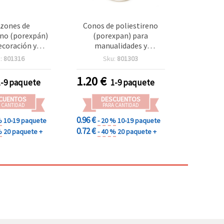
zones de
Conos de poliestireno
eno (porexpán)
(porexpan) para
ecoración y
manualidades y
ades, 57 mm -
decoración, 92 x 53 mm -
:
801316
Sku:
801303
de 10 uds.
Pack de 4 uds.
1.20
€
1-9 paquete
1-9 paquete
CUENTOS
DESCUENTOS
 CANTIDAD
PARA CANTIDAD
0.96 €
%
10-19 paquete
- 20 %
10-19 paquete
0.72 €
%
20 paquete +
- 40 %
20 paquete +