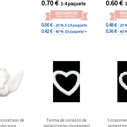
0.70
€
0.60
€
1-4 paquete
Bodas y
Na
DESCUENTOS
DES
PARA CANTIDAD
PARA
0.56 €
0.48 €
- 20 %
5-19 paquete
- 20 
0.42 €
0.36 €
- 40 %
20 paquete +
- 40 
ecorativos de
Forma de corazón de
Corazones
pán para
poliestireno (porexpán)
poliestir