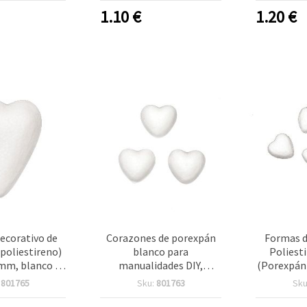
decoración del
blanco para
1.10
€
1.20
€
ogar
decoraciones, bodas y San
Valentín
ecorativo de
Corazones de porexpán
Formas d
poliestireno)
blanco para
Poliest
mm, blanco –
manualidades DIY,
(Porexpán
e 4 piezas
22x23x15 mm, 20 uds
– Pack
:
801765
Sku:
801763
Sku
Corazon
para Manu