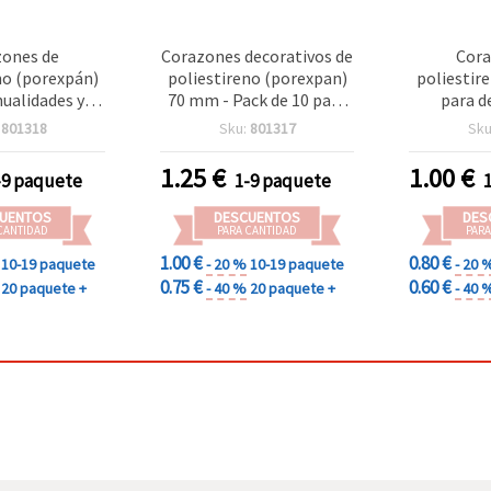
ones de
Corazones decorativos de
Cora
no (porexpán)
poliestireno (porexpan)
poliestir
ualidades y
70 mm - Pack de 10 para
para d
, 80 mm - Pack
manualidades
manualid
:
801318
Sku:
801317
Sku
5 uds.
Pack 
1.25
€
1.00
€
-9 paquete
1-9 paquete
UENTOS
DESCUENTOS
DES
CANTIDAD
PARA CANTIDAD
PARA
1.00 €
0.80 €
10-19 paquete
- 20 %
10-19 paquete
- 20 
0.75 €
0.60 €
20 paquete +
- 40 %
20 paquete +
- 40 