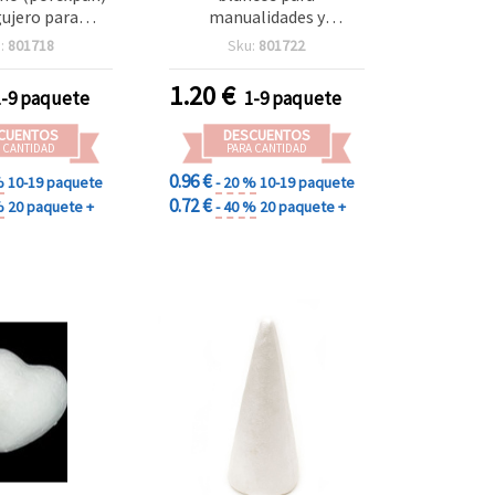
ujero para
manualidades y
ón, 155 mm -
decoración DIY, 93 x 90
:
801718
Sku:
801722
 de 2 uds.
mm – 2 piezas
1.20
€
1-9 paquete
1-9 paquete
CUENTOS
DESCUENTOS
 CANTIDAD
PARA CANTIDAD
0.96 €
%
10-19 paquete
- 20 %
10-19 paquete
0.72 €
%
20 paquete +
- 40 %
20 paquete +