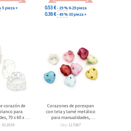
0.53 €
%
5 pieza +
- 29 %
6-29 pieza
0.38 €
- 49 %
30 pieza +
e corazón de
Corazones de porexpan
blanco para
con tela y lamé metálico
es, 70 x 60 x 50
para manualidades,
mm
colores surtidos,
:
812539
Sku:
117087
18x18x10 mm - 10 uds.