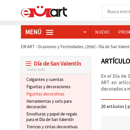
MENÚ
NUEVO
PROM
EM ART
›
Ocasiones y Festividades
(2956)
›
Día de San Valen
ARTÍCULO
Día de San Valentín
Cerrar todo
En el Día de 
Colgantes y cuentas
ART en artíc
Figuritas y decoraciones
decorados a m
Figuritas decorativas
Herramientas y sets para
20 artículos | 
decoración
Envolturas y papel de regalo
para el Día de San Valentín
Trenzas y cintas decorativas