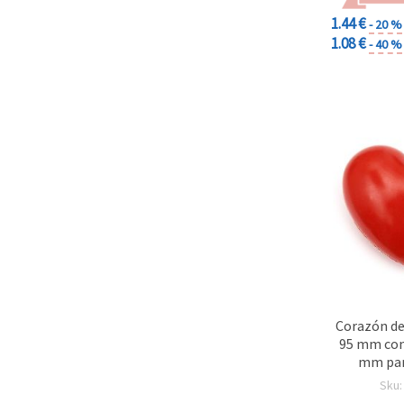
1.44 €
- 20 %
1.08 €
- 40 %
Corazón de
95 mm con
mm par
Adorno/col
Sku
manuali