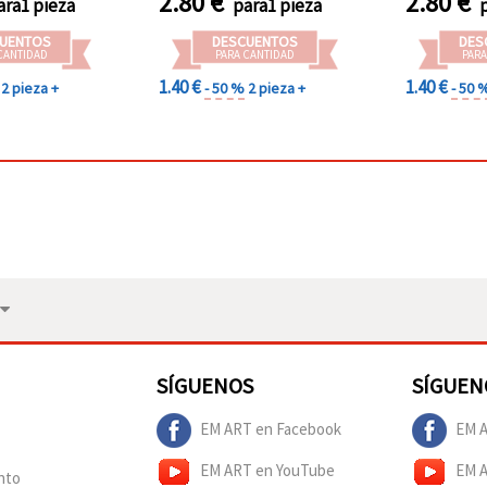
2.80
€
2.80
€
ara1 pieza
para1 pieza
UENTOS
DESCUENTOS
DES
CANTIDAD
PARA CANTIDAD
PARA
1.40 €
1.40 €
2 pieza +
- 50 %
2 pieza +
- 50 
SÍGUENOS
SÍGUEN
EM ART en Facebook
EM A
EM ART en YouTube
EM 
nto