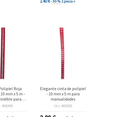
1.40 €
- 50 %
2 pieza +
Polipiel Roja
Elegante cinta de polipiel
 10 mm x 5 m -
- 10 mm x 5 m para
indible para
manualidades
dades y DIY
:
402303
Sku:
402302