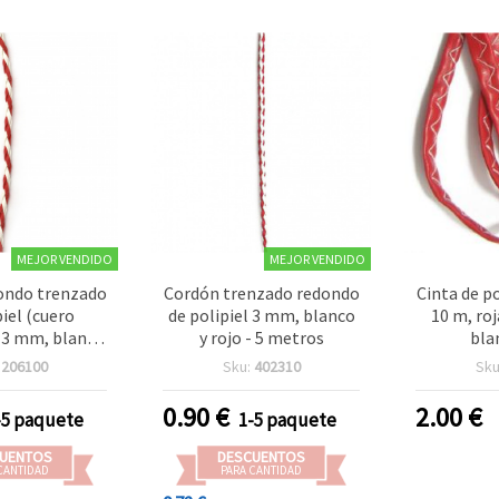
MEJOR VENDIDO
MEJOR VENDIDO
ondo trenzado
Cordón trenzado redondo
Cinta de p
piel (cuero
de polipiel 3 mm, blanco
10 m, ro
, 3 mm, blanco
y rojo - 5 metros
bla
- 5 metros
manualida
:
206100
Sku:
402310
Sku
tradicio
Mar
0.90
€
2.00
€
-5 paquete
1-5 paquete
UENTOS
DESCUENTOS
CANTIDAD
PARA CANTIDAD