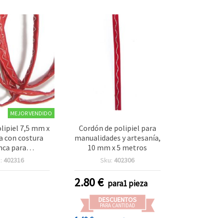
MEJOR VENDIDO
olipiel 7,5 mm x
Cordón de polipiel para
ja con costura
manualidades y artesanía,
nca para
10 mm x 5 metros
des y pulseras
:
402316
Sku:
402306
nales búlgaras
tenitsa
2.80
€
para1 pieza
DESCUENTOS
PARA CANTIDAD