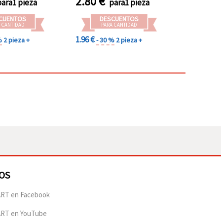
2.80
€
para1 pieza
para1 pieza
CUENTOS
DESCUENTOS
 CANTIDAD
PARA CANTIDAD
1.96 €
%
2 pieza +
- 30 %
2 pieza +
OS
RT en Facebook
ART en YouTube