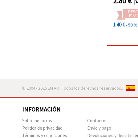
2.80
€
p
DESC
PARA 
1.40 €
- 50 %
© 2004 - 2026 EM ART Todos los derechos reservados..
INFORMACIÓN
Sobre nosotros
Contactos
Política de privacidad
Envío y pago
Términos y condiciones
Devoluciones y desistimie