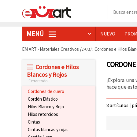
MENÚ
NUEVO
PROM
EM ART
›
Materiales Creativos
(1471)
›
Cordones e Hilos Blan
CORDONE
Cordones e Hilos
Blancos y Rojos
¡Explora una 
Cerrar todo
hace que esto
Cordones de cuero
Cordón Elástico
8 artículos | p
Hilos Blanco y Rojo
Hilos retorcidos
Cintas
Cintas blancas y rojas