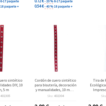
0.72 €
6-17 paquete
- 20 %
6-17 paquete
0.54 €
18 paquete +
- 40 %
18 paquete +
uero sintético
Cordón de cuero sintético
Tira de 
idades DIY, 10
para bisutería, decoración
Ecológica
, 5 m
y manualidades, 10 mm –
Impresc
5 m
Manuali
:
402305
Sku:
402304
Sku