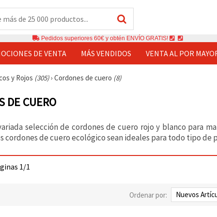
Pedidos superiores 60€ y obtén ENVÍO GRATIS!
OCIONES DE VENTA
MÁS VENDIDOS
VENTA AL POR MAYO
cos y Rojos
(305)
›
Cordones de cuero
(8)
S DE CUERO
variada selección de cordones de cuero rojo y blanco para m
s cordones de cuero ecológico sean ideales para todo tipo de 
áginas 1/1
Ordenar por: