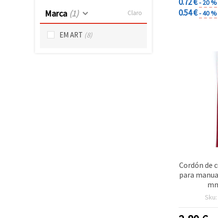
0.72 €
- 20 %
0.54 €
Marca
(1)
- 40 %
Claro
EM ART
(8)
Cordón de c
para manual
mm
Sku