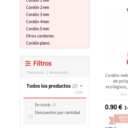
Cordón 1 mm
Cordón 2 mm
Cordón 3 mm
Cordón 4 mm
Cordón 5 mm
Otros cordones
Cordón plano
Filtros
Cerrar todo
|
Borrar todo
Cordón red
de poli
Todos los productos
(2)
ecológico)
y rojo 
Claro
Sku
En stock
(8)
0.90
€
1
Descuentos por cantidad
(7)
DESC
PARA 