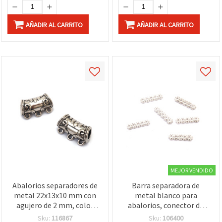
AÑADIR AL CARRITO
AÑADIR AL CARRITO
MEJOR VENDIDO
Abalorios separadores de
Barra separadora de
metal 22x13x10 mm con
metal blanco para
agujero de 2 mm, color
abalorios, conector de
plata envejecida - 2 piezas
bisutería, 17x5x2 mm,
Sku:
116867
Sku:
106400