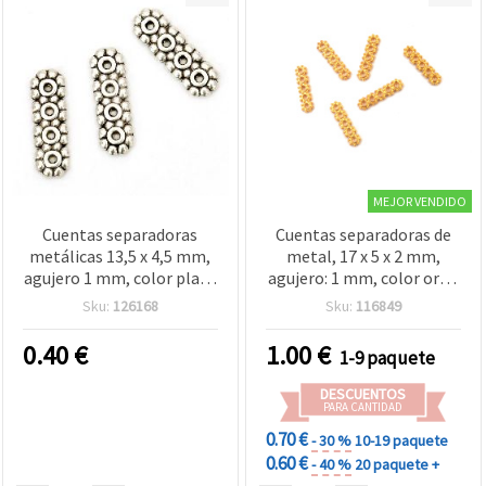
MEJOR VENDIDO
Cuentas separadoras
Cuentas separadoras de
metálicas 13,5 x 4,5 mm,
metal, 17 x 5 x 2 mm,
agujero 1 mm, color plata
agujero: 1 mm, color oro -
antigua - 20 piezas
20 piezas
Sku:
126168
Sku:
116849
0.40
€
1.00
€
1-9 paquete
DESCUENTOS
PARA CANTIDAD
0.70 €
- 30 %
10-19 paquete
0.60 €
- 40 %
20 paquete +