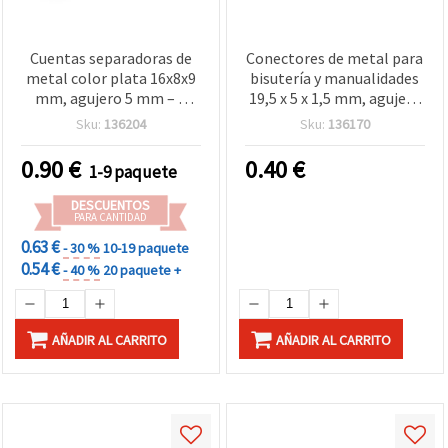
Cuentas separadoras de
Conectores de metal para
metal color plata 16x8x9
bisutería y manualidades
mm, agujero 5 mm – 5
19,5 x 5 x 1,5 mm, agujero
uds.
1,5 mm, color plata
Sku:
136204
Sku:
136170
antigua - 20 piezas
0.90
€
0.40
€
1-9 paquete
DESCUENTOS
PARA CANTIDAD
0.63 €
- 30 %
10-19 paquete
0.54 €
- 40 %
20 paquete +
AÑADIR AL CARRITO
AÑADIR AL CARRITO