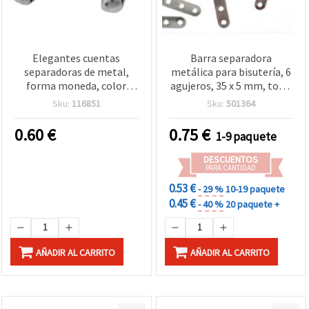
Elegantes cuentas
Barra separadora
separadoras de metal,
metálica para bisutería, 6
forma moneda, color
agujeros, 35 x 5 mm, tono
plata, 19,5 x 8,5 x 4,5 mm,
plateado - Pack de 50
Sku:
116851
Sku:
501364
agujero 2 mm – 5 uds,
perfectas para bisutería y
0.60
€
0.75
€
1-9 paquete
joyería artesanal
DESCUENTOS
PARA CANTIDAD
0.53 €
- 29 %
10-19 paquete
0.45 €
- 40 %
20 paquete +
AÑADIR AL CARRITO
AÑADIR AL CARRITO