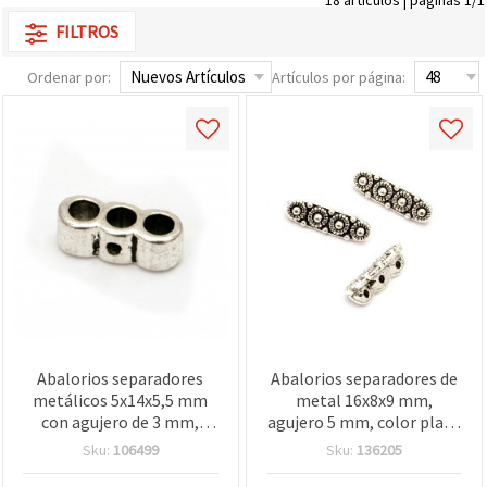
FILTROS
Ordenar por:
Artículos por página:
Abalorios separadores
Abalorios separadores de
metálicos 5x14x5,5 mm
metal 16x8x9 mm,
con agujero de 3 mm,
agujero 5 mm, color plata
color plata - 20 piezas
- 10 piezas
Sku:
106499
Sku:
136205