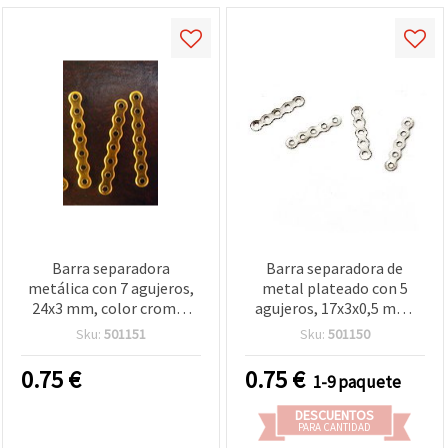
Barra separadora
Barra separadora de
metálica con 7 agujeros,
metal plateado con 5
24x3 mm, color cromo,
agujeros, 17x3x0,5 mm,
pack de 50 uds
agujero: 1 mm, pack de 50
Sku:
501151
Sku:
501150
piezas para bisutería y
manualidades
0.75
€
0.75
€
1-9 paquete
DESCUENTOS
PARA CANTIDAD