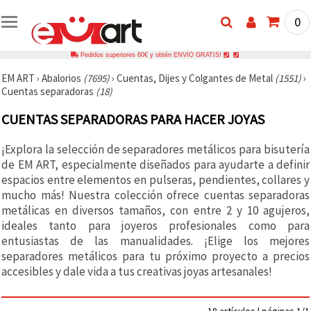
0
Pedidos superiores 60€ y obtén ENVÍO GRATIS!
EM ART
›
Abalorios
(7695)
›
Cuentas, Dijes y Colgantes de Metal
(1551)
›
Cuentas separadoras
(18)
CUENTAS SEPARADORAS PARA HACER JOYAS
¡Explora la selección de separadores metálicos para bisutería
de EM ART, especialmente diseñados para ayudarte a definir
espacios entre elementos en pulseras, pendientes, collares y
mucho más! Nuestra colección ofrece cuentas separadoras
metálicas en diversos tamaños, con entre 2 y 10 agujeros,
ideales tanto para joyeros profesionales como para
entusiastas de las manualidades. ¡Elige los mejores
separadores metálicos para tu próximo proyecto a precios
accesibles y dale vida a tus creativas joyas artesanales!
18 artículos | páginas 1/1