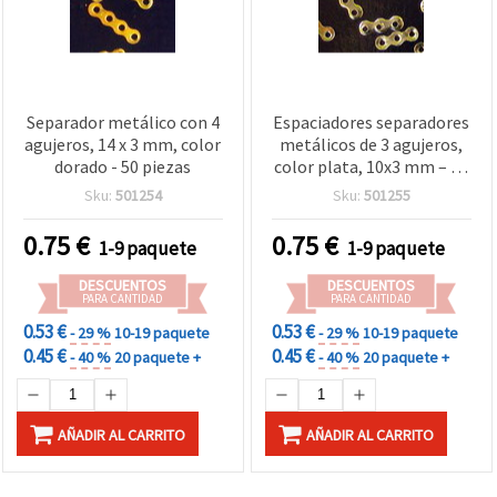
Separador metálico con 4
Espaciadores separadores
agujeros, 14 x 3 mm, color
metálicos de 3 agujeros,
dorado - 50 piezas
color plata, 10x3 mm – 50
uds., perfectos para
Sku:
501254
Sku:
501255
diseños de bisutería con
cuentas
0.75
€
0.75
€
1-9 paquete
1-9 paquete
DESCUENTOS
DESCUENTOS
PARA CANTIDAD
PARA CANTIDAD
0.53 €
0.53 €
- 29 %
10-19 paquete
- 29 %
10-19 paquete
0.45 €
0.45 €
- 40 %
20 paquete +
- 40 %
20 paquete +
AÑADIR AL CARRITO
AÑADIR AL CARRITO