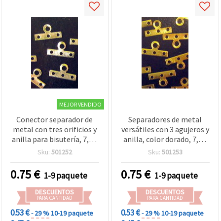
MEJOR VENDIDO
Conector separador de
Separadores de metal
metal con tres orificios y
versátiles con 3 agujeros y
anilla para bisutería, 7,5 x
anilla, color dorado, 7,5 x
14 mm, color plata – 50
14 mm – 50 uds, perfectos
Sku:
501252
Sku:
501253
unidades
para bisutería multitira
0.75
€
0.75
€
1-9 paquete
1-9 paquete
DESCUENTOS
DESCUENTOS
PARA CANTIDAD
PARA CANTIDAD
0.53 €
0.53 €
- 29 %
10-19 paquete
- 29 %
10-19 paquete