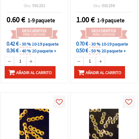
surtidos, 50 uds.
dorado - 20 piezas
Sku:
501251
Sku:
501256
0.60
€
1.00
€
1-9 paquete
1-9 paquete
DESCUENTOS
DESCUENTOS
PARA CANTIDAD
PARA CANTIDAD
0.42 €
0.70 €
- 30 %
10-19 paquete
- 30 %
10-19 paquete
0.36 €
0.50 €
- 40 %
20 paquete +
- 50 %
20 paquete +
AÑADIR AL CARRITO
AÑADIR AL CARRITO