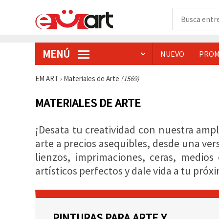
MENÚ
NUEVO
PROM
EM ART
›
Materiales de Arte
(1569)
MATERIALES DE ARTE
¡Desata tu creatividad con nuestra ampl
arte a precios asequibles, desde una vers
lienzos, imprimaciones, ceras, medios 
artísticos perfectos y dale vida a tu pr
PINTURAS PARA ARTE Y