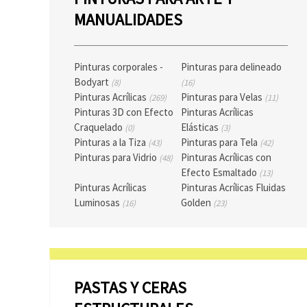
MANUALIDADES
Pinturas corporales -
Pinturas para delineado
Bodyart
(8)
(16)
Pinturas Acrílicas
Pinturas para Velas
(269)
(11)
Pinturas 3D con Efecto
Pinturas Acrílicas
Craquelado
Elásticas
(0)
(3)
Pinturas a la Tiza
Pinturas para Tela
(43)
(42)
Pinturas para Vidrio
Pinturas Acrílicas con
(48)
Efecto Esmaltado
(13)
Pinturas Acrílicas
Pinturas Acrílicas Fluidas
Luminosas
Golden
(16)
(23)
PASTAS Y CERAS