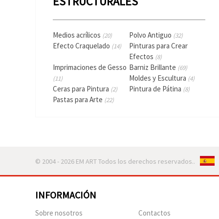
ESTRUCTURALES
Medios acrílicos
Polvo Antiguo
(20)
(32)
Efecto Craquelado
Pinturas para Crear
(14)
Efectos
(8)
Imprimaciones de Gesso
Barniz Brillante
(69)
Moldes y Escultura
(11)
(4)
Ceras para Pintura
Pintura de Pátina
(2)
(8)
Pastas para Arte
(22)
© 2004 - 2026 EM ART Todos los derechos reservados..
INFORMACIÓN
Sobre nosotros
Contactos