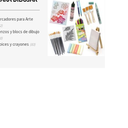
rcadores para Arte
2)
enzos y blocs de dibujo
0)
pices y crayones
(83)