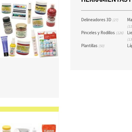
Delineadores 3D
Ma
(27)
(11
Pinceles y Rodillos
Li
(126)
(13
Plantillas
Lá
(50)