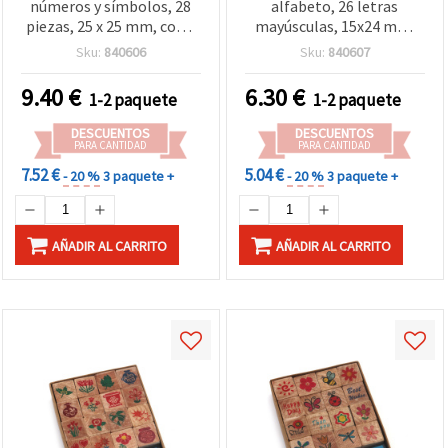
números y símbolos, 28
alfabeto, 26 letras
piezas, 25 x 25 mm, con 3
mayúsculas, 15x24 mm,
almohadillas de tinta en
con almohadilla de tinta
Sku:
840606
Sku:
840607
colores mixtos, 24 x 24
24x24 mm
mm
9.40
€
6.30
€
1-2 paquete
1-2 paquete
DESCUENTOS
DESCUENTOS
PARA CANTIDAD
PARA CANTIDAD
7.52 €
5.04 €
- 20 %
3 paquete +
- 20 %
3 paquete +
AÑADIR AL CARRITO
AÑADIR AL CARRITO