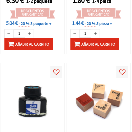
6.30
€
1.80
€
1-2 paquete
1-4 pieza
DESCUENTOS
DESCUENTOS
PARA CANTIDAD
PARA CANTIDAD
5.04 €
1.44 €
- 20 %
3 paquete +
- 20 %
5 pieza +
AÑADIR AL CARRITO
AÑADIR AL CARRITO