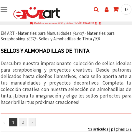
0
Pedidos superiores 60€ y obtén ENVÍO GRATIS!
EM ART
›
Materiales para Manualidades
(4878)
›
Materiales para
Scrapbooking
(657)
›
Sellos y Almohadillas de Tinta
(93)
SELLOS Y ALMOHADILLAS DE TINTA
Descubre nuestra impresionante colección de sellos ideales
para scrapbooking y proyectos creativos. Desde patrones
delicados hasta diseños llamativos, cada sello aporta arte a
tus manualidades y proyectos decorativos. Completa tu
colección creativa con nuestra selección de almohadillas de
tinta. ¡Libera tu imaginación y elige los sellos perfectos para
hacer brillar tus próximas creaciones!
‹
1
2
›
93 artículos | páginas 1/2