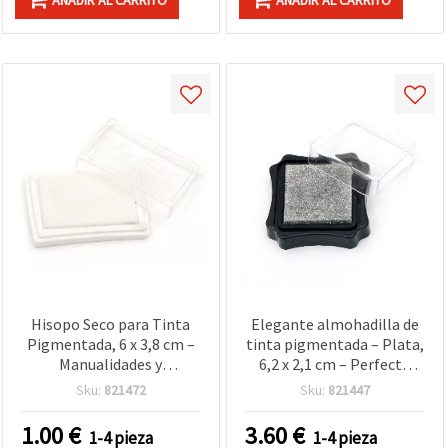
Hisopo Seco para Tinta
Elegante almohadilla de
Pigmentada, 6 x 3,8 cm –
tinta pigmentada – Plata,
Manualidades y
6,2 x 2,1 cm – Perfecta
Scrapbooking
para sellos, estampación
Sku:
821472
Sku:
821447
con estilo, scrapbooking y
creaciones artísticas DIY
1.00
€
3.60
€
1-4 pieza
1-4 pieza