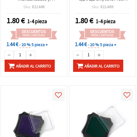
scrapbooking 6,2 x 2,1 cm
eléctrico
Sku:
821448
Sku:
821449
- color grafito
1.80
€
1.80
€
1-4 pieza
1-4 pieza
DESCUENTOS
DESCUENTOS
PARA CANTIDAD
PARA CANTIDAD
1.44 €
1.44 €
- 20 %
5 pieza +
- 20 %
5 pieza +
AÑADIR AL CARRITO
AÑADIR AL CARRITO