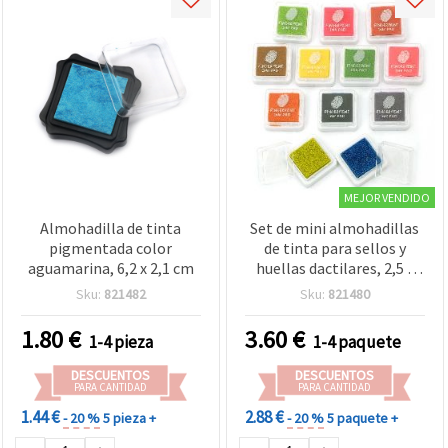
MEJOR VENDIDO
Almohadilla de tinta
Set de mini almohadillas
pigmentada color
de tinta para sellos y
aguamarina, 6,2 x 2,1 cm
huellas dactilares, 2,5 x
2,5 cm - 12 colores
Sku:
821482
Sku:
821480
surtidos
1.80
€
3.60
€
1-4 pieza
1-4 paquete
DESCUENTOS
DESCUENTOS
PARA CANTIDAD
PARA CANTIDAD
1.44 €
2.88 €
- 20 %
5 pieza +
- 20 %
5 paquete +