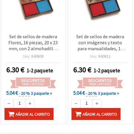
Set de sellos de madera
Set de sellos de madera
Flores, 16 piezas, 20 x 23
con imágenes y texto
mm, con 2 almohadillas
para manualidades, 16
de tinta en 2 colores, 34 x
uds, 20x23 mm, incluye 2
Sku:
840608
Sku:
840611
34 mm
almohadillas de tinta en 2
colores, 34x34 mm
6.30
€
6.30
€
1-2 paquete
1-2 paquete
DESCUENTOS
DESCUENTOS
PARA CANTIDAD
PARA CANTIDAD
5.04 €
5.04 €
- 20 %
3 paquete +
- 20 %
3 paquete +
AÑADIR AL CARRITO
AÑADIR AL CARRITO