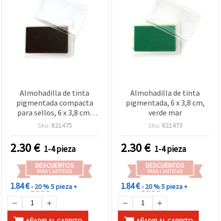
Almohadilla de tinta
Almohadilla de tinta
pigmentada compacta
pigmentada, 6 x 3,8 cm,
para sellos, 6 x 3,8 cm,
verde mar
marrón oscuro, tapa
Sku:
821475
Sku:
821473
transparente –
manualidades y
2.30
€
2.30
€
1-4 pieza
1-4 pieza
scrapbooking
DESCUENTOS
DESCUENTOS
PARA CANTIDAD
PARA CANTIDAD
1.84 €
1.84 €
- 20 %
5 pieza +
- 20 %
5 pieza +
AÑADIR AL CARRITO
AÑADIR AL CARRITO