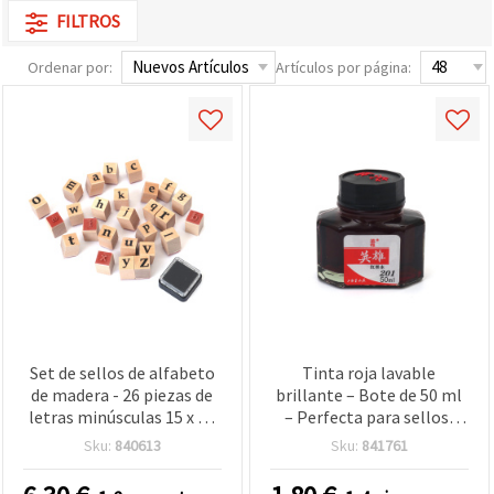
FILTROS
Ordenar por:
Artículos por página:
Set de sellos de alfabeto
Tinta roja lavable
de madera - 26 piezas de
brillante – Bote de 50 ml
letras minúsculas 15 x 24
– Perfecta para sellos,
mm con almohadilla de
manualidades creativas y
Sku:
840613
Sku:
841761
tinta 24 x 24 mm
proyectos DIY divertidos