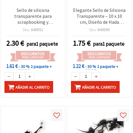
Sello de silicona
Elegante Sello de Silicona
transparente para
Transparente – 10 x 10
scrapbooking y
cm, Diseño de Hada
manualidades, motivo
Voladora, Ideal para
Sku:
840551
Sku:
840565
mariposa, 15 x 18 cm
Scrapbooking y
Manualidades DIY
2.30
€
1.75
€
para1 paquete
para1 paquete
DESCUENTOS
DESCUENTOS
PARA CANTIDAD
PARA CANTIDAD
1.61 €
1.22 €
- 30 %
2 paquete +
- 30 %
2 paquete +
AÑADIR AL CARRITO
AÑADIR AL CARRITO