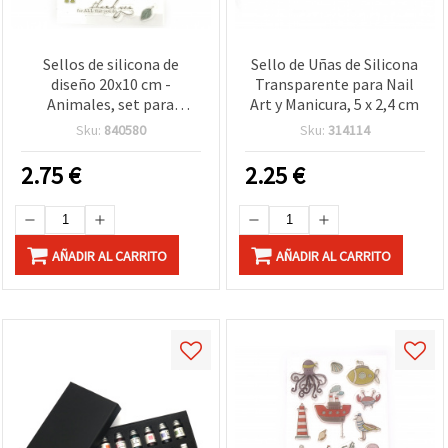
Sellos de silicona de
Sello de Uñas de Silicona
diseño 20x10 cm -
Transparente para Nail
Animales, set para
Art y Manicura, 5 x 2,4 cm
tarjetas, scrapbooking,
Sku:
840580
Sku:
314114
decoración y
manualidades
2.75
€
2.25
€
AÑADIR AL CARRITO
AÑADIR AL CARRITO