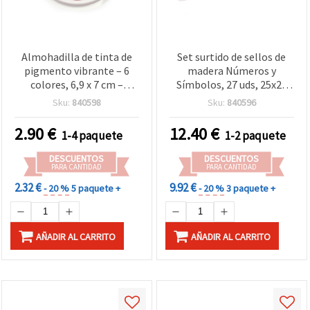
Almohadilla de tinta de
Set surtido de sellos de
pigmento vibrante – 6
madera Números y
colores, 6,9 x 7 cm –
Símbolos, 27 uds, 25x25
perfecta para sellos,
mm, con 2 almohadillas
Sku:
840598
Sku:
840596
scrapbooking y
de tinta en 2 colores,
manualidades creativas
38x45 mm
2.90
€
12.40
€
1-4 paquete
1-2 paquete
DIY
DESCUENTOS
DESCUENTOS
PARA CANTIDAD
PARA CANTIDAD
2.32 €
9.92 €
- 20 %
5 paquete +
- 20 %
3 paquete +
AÑADIR AL CARRITO
AÑADIR AL CARRITO