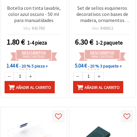
Botella con tinta lavable,
Set de sellos esquineros
color azul oscuro - 50 ml
decorativos con bases de
para manualidades
madera, ornamentos
florales, 30 x 22 mm, 4
Sku:
841760
Sku:
840612
uds.
1.80
€
6.30
€
1-4 pieza
1-2 paquete
DESCUENTOS
DESCUENTOS
PARA CANTIDAD
PARA CANTIDAD
1.44 €
5.04 €
- 20 %
5 pieza +
- 20 %
3 paquete +
AÑADIR AL CARRITO
AÑADIR AL CARRITO