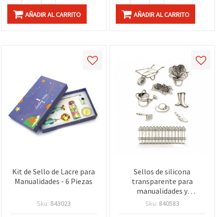
AÑADIR AL CARRITO
AÑADIR AL CARRITO
Kit de Sello de Lacre para
Sellos de silicona
Manualidades - 6 Piezas
transparente para
manualidades y
scrapbooking, 20 x 10 cm
Sku:
843023
Sku:
840583