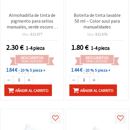
Almohadilla de tinta de
Botella de tinta lavable
pigmento para sellos
50 ml – Color azul para
manuales, verde oscuro, 6
manualidades
x 3,8 cm, rectangular,
Sku:
821477
Sku:
821476
estuche de plástico con
tapa transparente – para
2.30
€
1.80
€
1-4 pieza
1-4 pieza
scrapbooking, tarjetería y
embossing
DESCUENTOS
DESCUENTOS
PARA CANTIDAD
PARA CANTIDAD
1.84 €
1.44 €
- 20 %
5 pieza +
- 20 %
5 pieza +
AÑADIR AL CARRITO
AÑADIR AL CARRITO