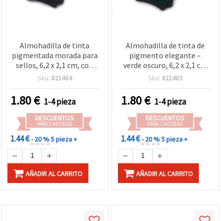
Almohadilla de tinta
Almohadilla de tinta de
pigmentada morada para
pigmento elegante –
sellos, 6,2 x 2,1 cm, con
verde oscuro, 6,2 x 2,1 cm
tapa transparente –
– ideal para sellos,
Sku:
821484
Sku:
821483
scrapbooking, tarjetería y
tarjetería, scrapbooking y
proyectos de
manualidades DIY
1.80
€
1.80
€
1-4 pieza
1-4 pieza
manualidades
DESCUENTOS
DESCUENTOS
PARA CANTIDAD
PARA CANTIDAD
1.44 €
1.44 €
- 20 %
5 pieza +
- 20 %
5 pieza +
AÑADIR AL CARRITO
AÑADIR AL CARRITO