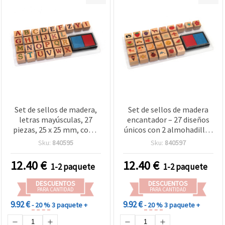
Set de sellos de madera,
Set de sellos de madera
letras mayúsculas, 27
encantador – 27 diseños
piezas, 25 x 25 mm, con 2
únicos con 2 almohadillas
almohadillas de tinta, 38
de tinta de colores – ideal
Sku:
840595
Sku:
840597
x 45 mm, 2 colores, para
para scrapbooking,
manualidades y
tarjetería y manualidades
12.40
€
12.40
€
1-2 paquete
1-2 paquete
scrapbooking
creativas DIY
DESCUENTOS
DESCUENTOS
PARA CANTIDAD
PARA CANTIDAD
9.92 €
9.92 €
- 20 %
3 paquete +
- 20 %
3 paquete +