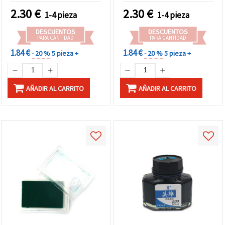
Scrapbooking y
estampación decorativa y
2.30
€
2.30
€
1-4 pieza
1-4 pieza
Manualidades Creativas
tarjetas hechas a mano
DESCUENTOS
DESCUENTOS
PARA CANTIDAD
PARA CANTIDAD
1.84 €
1.84 €
- 20 %
5 pieza +
- 20 %
5 pieza +
AÑADIR AL CARRITO
AÑADIR AL CARRITO