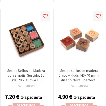
Set de Sellos de Madera
Set de sellos de madera
con Emojis, Surtido, 15
único – 4 uds (40x40 mm),
uds, 20 x 30 mm + 3
diseño floral, perfecto
Almohadillas de Tinta de
para manualidades DIY y
Sku:
840603
Sku:
840604
Colores, 24 mm – para
scrapbooking
Scrapbooking, Tarjetas y
7.20
€
4.90
€
1-2 paquete
1-2 paquete
Manualidades Escolares
DESCUENTOS
DESCUENTOS