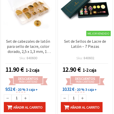
MEJOR VENDIDO
Set de cabezales de latón
Set de Sellos de Lacre de
para sello de lacre, color
Latón – 7 Piezas
dorado, 2,5 x 1,3 mm, 10
piezas
Sku:
840600
Sku:
840602
11.90
€
12.90
€
1-2 caja
1-2 caja
DESCUENTOS
DESCUENTOS
PARA CANTIDAD
PARA CANTIDAD
9.52 €
10.32 €
- 20 %
3 caja +
- 20 %
3 caja +
AÑADIR AL CARRITO
AÑADIR AL CARRITO