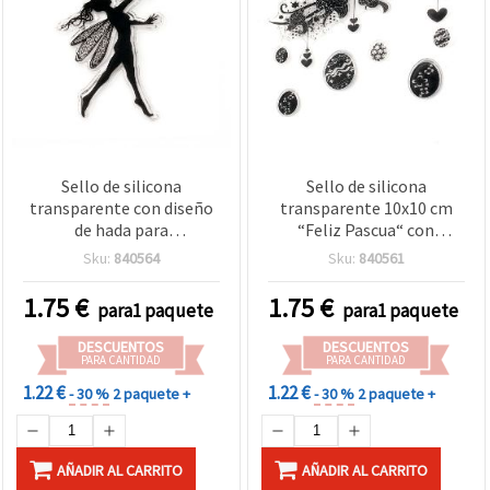
Sello de silicona
Sello de silicona
transparente con diseño
transparente 10x10 cm
de hada para
“Feliz Pascua“ con
scrapbooking y
corazones para
Sku:
840564
Sku:
840561
manualidades, 10x10 cm
scrapbooking y
manualidades
1.75
€
1.75
€
para1 paquete
para1 paquete
DESCUENTOS
DESCUENTOS
PARA CANTIDAD
PARA CANTIDAD
1.22 €
1.22 €
- 30 %
2 paquete +
- 30 %
2 paquete +
AÑADIR AL CARRITO
AÑADIR AL CARRITO