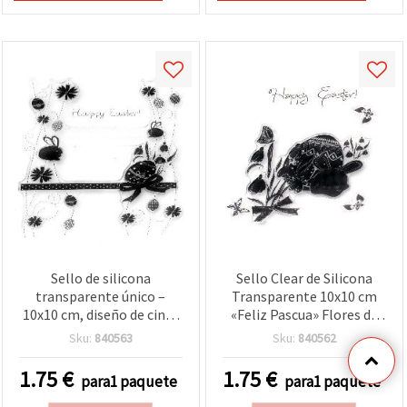
Sello de silicona
Sello Clear de Silicona
transparente único –
Transparente 10x10 cm
10x10 cm, diseño de cinta
«Feliz Pascua» Flores de
“Feliz Pascua”, perfecto
Campanillas de Invierno
Sku:
840563
Sku:
840562
para scrapbooking y
para Scrapbooking y
manualidades DIY
Manualidades
1.75
€
1.75
€
para1 paquete
para1 paquete