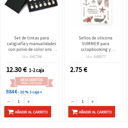
Set de tintas para
Sellos de silicona
caligrafía y manualidades
SUMMER para
con polvo de color oro –
scrapbooking y
12 colores x 7 ml en caja
manualidades, 20x10 cm
Sku:
841798
Sku:
840577
12.30
€
2.75
€
1-2 caja
DESCUENTOS
PARA CANTIDAD
9.84 €
- 20 %
3 caja +
AÑADIR AL CARRITO
AÑADIR AL CARRITO