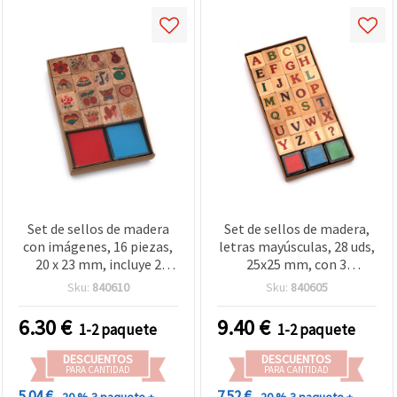
Set de sellos de madera
Set de sellos de madera,
con imágenes, 16 piezas,
letras mayúsculas, 28 uds,
20 x 23 mm, incluye 2
25x25 mm, con 3
almohadillas de tinta en 2
almohadillas de tinta, 3
Sku:
840610
Sku:
840605
colores, 34 x 34 mm
colores surtidos, 24x24
mm, para manualidades y
6.30
€
9.40
€
1-2 paquete
1-2 paquete
scrapbooking
DESCUENTOS
DESCUENTOS
PARA CANTIDAD
PARA CANTIDAD
5.04 €
7.52 €
- 20 %
3 paquete +
- 20 %
3 paquete +