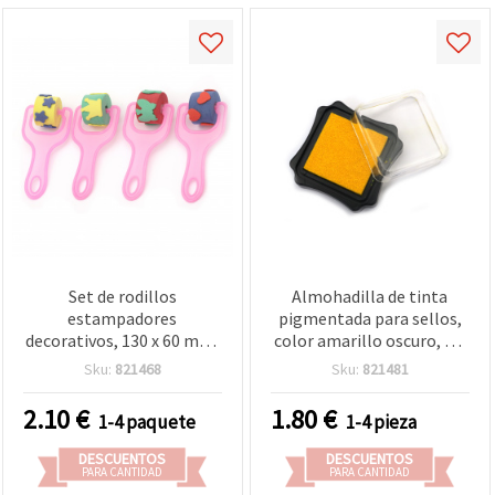
Set de rodillos
Almohadilla de tinta
estampadores
pigmentada para sellos,
decorativos, 130 x 60 mm,
color amarillo oscuro, 6,2
Corazón, Estrella,
x 2,1 cm
Sku:
821468
Sku:
821481
Corona, Mariposa - 4 uds.,
para manualidades y
2.10
€
1.80
€
1-4 paquete
1-4 pieza
scrapbooking
DESCUENTOS
DESCUENTOS
PARA CANTIDAD
PARA CANTIDAD