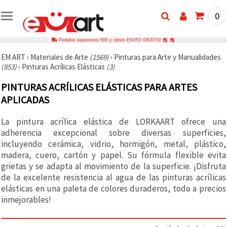
0
Pedidos superiores 60€ y obtén ENVÍO GRATIS!
EM ART
›
Materiales de Arte
(1569)
›
Pinturas para Arte y Manualidades
(853)
›
Pinturas Acrílicas Elásticas
(3)
PINTURAS ACRÍLICAS ELÁSTICAS PARA ARTES
APLICADAS
La pintura acrílica elástica de LORKAART ofrece una
adherencia excepcional sobre diversas superficies,
incluyendo cerámica, vidrio, hormigón, metal, plástico,
madera, cuero, cartón y papel. Su fórmula flexible evita
grietas y se adapta al movimiento de la superficie. ¡Disfruta
de la excelente resistencia al agua de las pinturas acrílicas
elásticas en una paleta de colores duraderos, todo a precios
inmejorables!