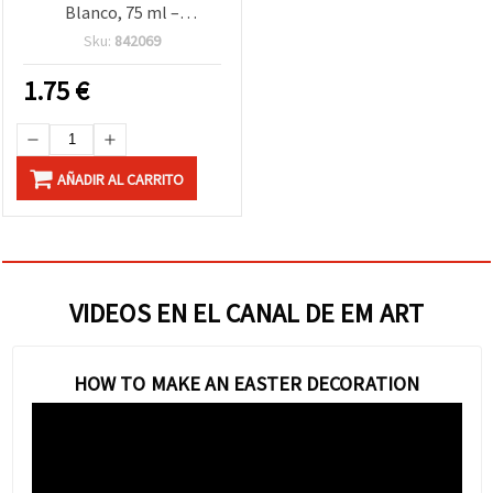
Blanco, 75 ml –
Interior/Exterior,
Sku:
842069
resistente a la
intemperie, alta
1.75
€
adherencia para madera,
papel y hormigón
AÑADIR AL CARRITO
VIDEOS EN EL CANAL DE EM ART
HOW TO MAKE AN EASTER DECORATION