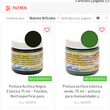
3 artículos | páginas 1/1
FILTROS
Ordenar por:
Artículos por página:
MEJOR VENDIDO
MEJOR VENDIDO
Pintura Acrílica Negra
Pintura acrílica elástica
Elástica 75 ml – Flexible,
verde, 75 ml – pintura
Multisuperficie para
para manualidades y
Manualidades en Lienzo,
bricolaje, flexible y
Sku:
842073
Sku:
842078
Madera, Papel y Proyectos
duradera para lienzo,