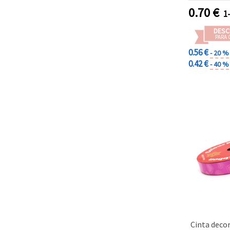
0.70
€
1
DESC
PARA 
0.56 €
- 20 %
0.42 €
- 40 %
Cinta deco