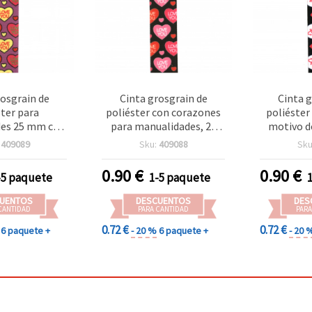
rosgrain de
Cinta grosgrain de
Cinta g
ster para
poliéster con corazones
poliéster
es 25 mm con
para manualidades, 25
motivo d
de corazones
mm x 3 m
anclas, 
:
409089
Sku:
409088
Sku
OU”, 3 metros
manu
0.90
€
0.90
€
-5 paquete
1-5 paquete
UENTOS
DESCUENTOS
DES
CANTIDAD
PARA CANTIDAD
PARA
0.72 €
0.72 €
6 paquete +
- 20 %
6 paquete +
- 20 