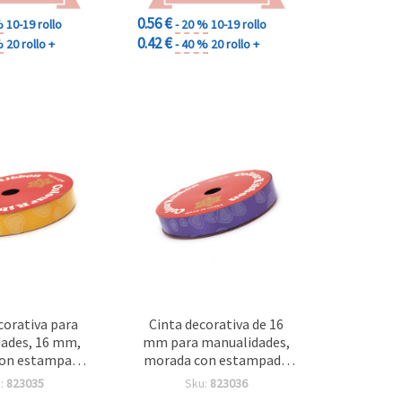
0.56 €
%
10-19 rollo
- 20 %
10-19 rollo
0.42 €
%
20 rollo +
- 40 %
20 rollo +
corativa para
Cinta decorativa de 16
ades, 16 mm,
mm para manualidades,
con estampado
morada con estampado
azones, 9 m
de corazones, 9 metros
:
823035
Sku:
823036