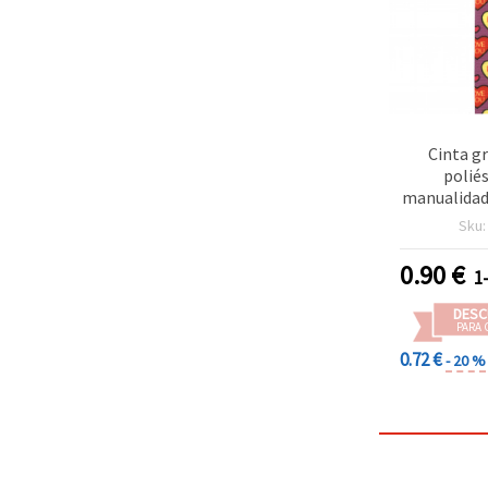
Cinta g
polié
manualidad
estampado 
Sku
y “LOVE Y
0.90
€
1
DESC
PARA 
0.72 €
- 20 %