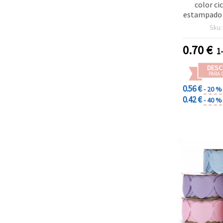
color c
estampado 
9 met
Sku
manua
0.70
€
1
DESC
PARA 
0.56 €
- 20 %
0.42 €
- 40 %