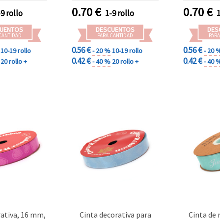
0.70
€
0.70
€
-9 rollo
1-9 rollo
UENTOS
DESCUENTOS
DES
CANTIDAD
PARA CANTIDAD
PARA
0.56 €
0.56 €
10-19 rollo
- 20 %
10-19 rollo
- 20 
0.42 €
0.42 €
20 rollo +
- 40 %
20 rollo +
- 40 
rativa, 16 mm,
Cinta decorativa para
Cinta de 