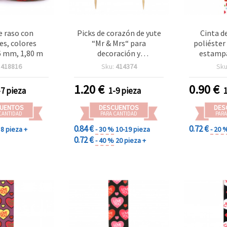
e raso con
Picks de corazón de yute
Cinta d
es, colores
“Mr & Mrs“ para
poliéster
6 mm, 1,80 m
decoración y
estampa
manualidades de boda
m
:
418816
Sku:
414374
Sku
rústica, 8,5 x 18 cm - Pack
de 2
1.20
€
0.90
€
-7 pieza
1-9 pieza
UENTOS
DESCUENTOS
DES
CANTIDAD
PARA CANTIDAD
PARA
0.84 €
0.72 €
8 pieza +
- 30 %
10-19 pieza
- 20 
0.72 €
- 40 %
20 pieza +