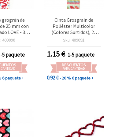
e grogrén de
Cinta Grosgrain de
 de 25 mm con
Poliéster Multicolor
do LOVE - 3
(Colores Surtidos), 25
etros
mm, Rollo de 3 m – Cinta
:
409090
Sku:
409091
Decorativa para Envolver
Regalos, Lazos,
1.15
€
1-5 paquete
1-5 paquete
Scrapbooking y
Manualidades
CUENTOS
DESCUENTOS
 CANTIDAD
PARA CANTIDAD
0.92 €
%
6 paquete +
- 20 %
6 paquete +