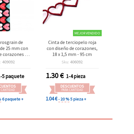
MEJOR VENDIDO
rosgrain de
Cinta de terciopelo roja
 de 25 mm con
con diseño de corazones,
e corazones y
18 x 1,5 mm - 95 cm
3 metros, para
:
409092
Sku:
406092
alidades
1.30
€
1-5 paquete
1-4 pieza
CUENTOS
DESCUENTOS
 CANTIDAD
PARA CANTIDAD
1.04 €
%
6 paquete +
- 20 %
5 pieza +