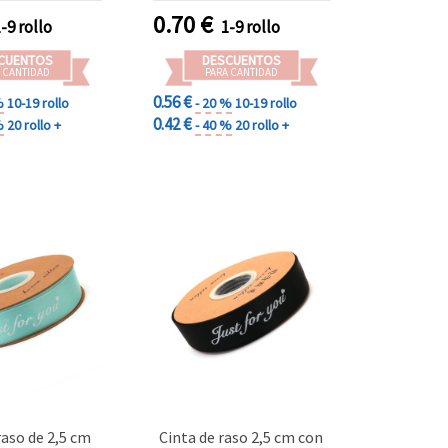
0.70
€
1-9 rollo
1-9 rollo
CUENTOS
DESCUENTOS
 CANTIDAD
PARA CANTIDAD
0.56 €
%
10-19 rollo
- 20 %
10-19 rollo
0.42 €
%
20 rollo +
- 40 %
20 rollo +
raso de 2,5 cm
Cinta de raso 2,5 cm con