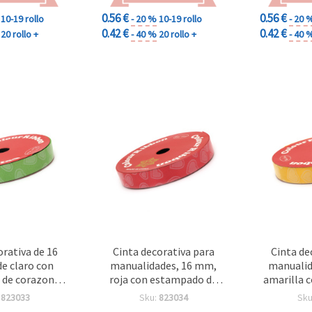
0.56 €
0.56 €
10-19 rollo
- 20 %
10-19 rollo
- 20 
0.42 €
0.42 €
20 rollo +
- 40 %
20 rollo +
- 40 
orativa de 16
Cinta decorativa para
Cinta de
e claro con
manualidades, 16 mm,
manualid
de corazones
roja con estampado de
amarilla 
 metros
corazones - 9 metros
de cor
:
823033
Sku:
823034
Sku