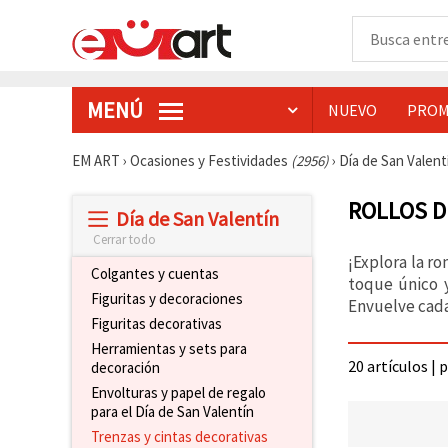
MENÚ
NUEVO
PROM
EM ART
›
Ocasiones y Festividades
(2956)
›
Día de San Valen
ROLLOS D
Día de San Valentín
Cerrar todo
¡Explora la r
Colgantes y cuentas
toque único y
Figuritas y decoraciones
Envuelve cada
Figuritas decorativas
Herramientas y sets para
20 artículos | 
decoración
Envolturas y papel de regalo
para el Día de San Valentín
Trenzas y cintas decorativas