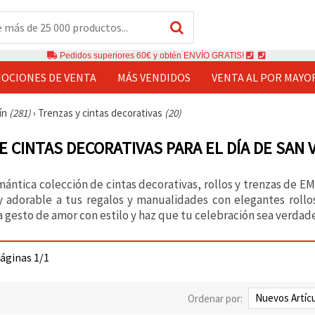
Pedidos superiores 60€ y obtén ENVÍO GRATIS!
OCIONES DE VENTA
MÁS VENDIDOS
VENTA AL POR MAYO
tín
(281)
›
Trenzas y cintas decorativas
(20)
E CINTAS DECORATIVAS PARA EL DÍA DE SAN 
omántica colección de cintas decorativas, rollos y trenzas de E
 adorable a tus regalos y manualidades con elegantes rollos
 gesto de amor con estilo y haz que tu celebración sea verdad
páginas 1/1
Ordenar por: