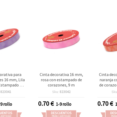
orativa para
Cinta decorativa 16 mm,
Cinta dec
es 16 mm, Lila
rosa con estampado de
naranja 
Estampado de
corazones, 9 m
de corazo
nes, 9 m
manua
:
823041
Sku:
823042
Sku
scra
0.70
€
0.70
€
-9 rollo
1-9 rollo
UENTOS
DESCUENTOS
DES
CANTIDAD
PARA CANTIDAD
PARA