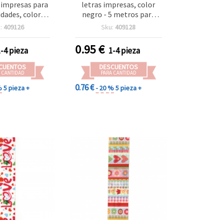
 impresas para
letras impresas, color
dades, color
negro - 5 metros para
- 5 metros
manualidades
:
409126
Sku:
409128
0.95
€
1-4 pieza
1-4 pieza
CUENTOS
DESCUENTOS
 CANTIDAD
PARA CANTIDAD
0.76 €
%
5 pieza +
- 20 %
5 pieza +