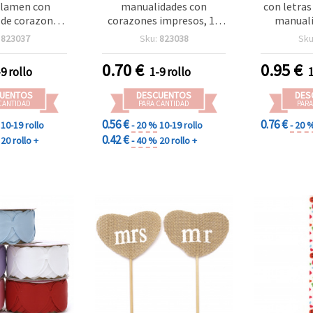
iclamen con
manualidades con
con letras
de corazones,
corazones impresos, 16
manuali
ros, para
mm, azul claro, 9 metros
menta 
:
823037
Sku:
823038
Sku
lidades
0.70
€
0.95
€
-9 rollo
1-9 rollo
UENTOS
DESCUENTOS
DES
CANTIDAD
PARA CANTIDAD
PARA
0.56 €
0.76 €
10-19 rollo
- 20 %
10-19 rollo
- 20 
0.42 €
20 rollo +
- 40 %
20 rollo +