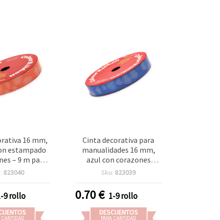
orativa 16 mm,
Cinta decorativa para
con estampado
manualidades 16 mm,
nes – 9 m para
azul con corazones
lidades y
estampados - 9 m
:
823040
Sku:
823039
pbooking
0.70
€
1-9 rollo
1-9 rollo
CUENTOS
DESCUENTOS
 CANTIDAD
PARA CANTIDAD