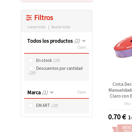
Filtros
Cerrar todo
|
Borrar todo
Todos los productos
(2)
Claro
En stock
(20)
Descuentos por cantidad
(20)
Cinta Dec
Manualidad
Marca
(1)
Claro
Claro con 
Corazo
Sku
EM ART
(20)
0.70
€
1
DESC
PARA 