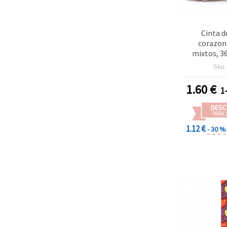
Cinta d
corazon
mixtos, 3
Sku
1.60
€
1
DESC
PARA 
1.12 €
- 30 %