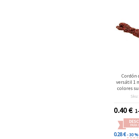
Cordón 
versátil 1
colores su
rojo y negr
Sku
para bisute
manualida
0.40
€
1
DESC
PARA 
0.28 €
- 30 %