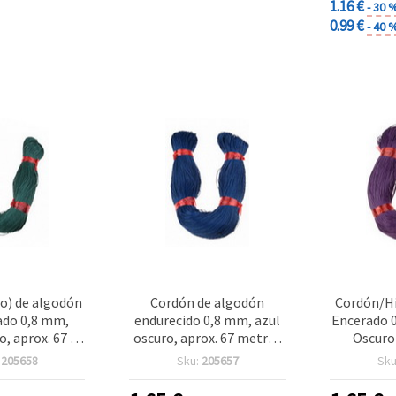
1.16 €
- 30 
0.99 €
- 40 
lo) de algodón
Cordón de algodón
Cordón/Hi
do 0,8 mm,
endurecido 0,8 mm, azul
Encerado 
o, aprox. 67 m
oscuro, aprox. 67 metros
Oscuro
bisutería,
para manualidades,
Manualidad
:
205658
Sku:
205657
Sku
, arreglos
bisutería y macramé
M
 jardinería y