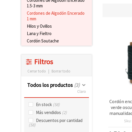
Cordones de Algodón Encerado
1.5-3 mm
Cordones de Algodón Encerado
1 mm
Hilos y Ovillos
Lana y Fieltro
Cordón Soutache
Filtros
Cerrar todo
|
Borrar todo
Todos los productos
(3)
Claro
Cordón enc
En stock
(58)
verde oscu
Más vendidos
(2)
manualidad
Descuentos por cantidad
Sku
(58)