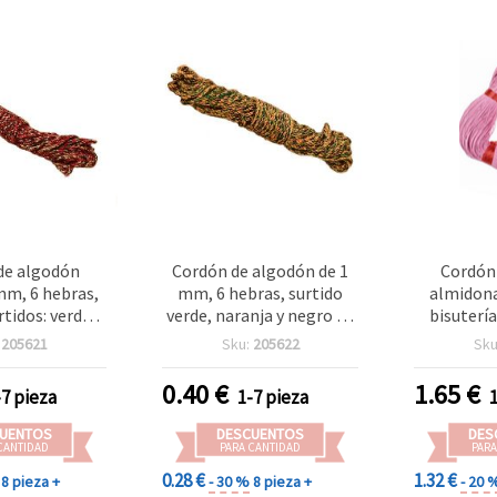
de algodón
Cordón de algodón de 1
Cordón
 mm, 6 hebras,
mm, 6 hebras, surtido
almidona
rtidos: verde,
verde, naranja y negro - 2
bisutería
o, 2 m – ideal
metros para
manualid
:
205621
Sku:
205622
Sku
ría, macramé y
manualidades
apr
des creativas
0.40
€
1.65
€
-7 pieza
1-7 pieza
DIY
UENTOS
DESCUENTOS
DES
CANTIDAD
PARA CANTIDAD
PARA
0.28 €
1.32 €
8 pieza +
- 30 %
8 pieza +
- 20 