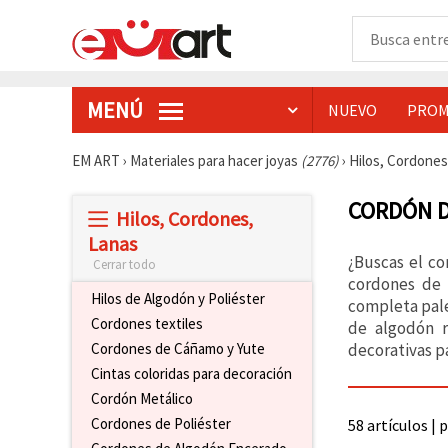
MENÚ
NUEVO
PROM
EM ART
›
Materiales para hacer joyas
(2776)
›
Hilos, Cordone
CORDÓN D
Hilos, Cordones,
Lanas
¿Buscas el c
Cerrar todo
cordones de 
Hilos de Algodón y Poliéster
completa pale
Cordones textiles
de algodón r
decorativas pa
Cordones de Cáñamo y Yute
Cintas coloridas para decoración
Cordón Metálico
Cordones de Poliéster
58 artículos | 