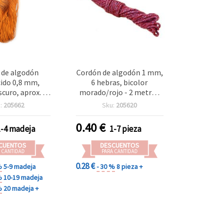
 de algodón
Cordón de algodón 1 mm,
ido 0,8 mm,
6 hebras, bicolor
scuro, aprox. 67
morado/rojo - 2 metros
anualidades y
para manualidades y
:
205662
Sku:
205620
sutería
bisutería
0.40
€
1-4 madeja
1-7 pieza
CUENTOS
DESCUENTOS
 CANTIDAD
PARA CANTIDAD
0.28 €
%
5-9 madeja
- 30 %
8 pieza +
%
10-19 madeja
%
20 madeja +