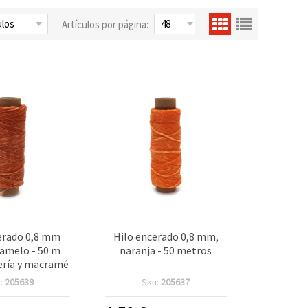
Artículos por página:
erado 0,8 mm
Hilo encerado 0,8 mm,
ramelo - 50 m
naranja - 50 metros
ería y macramé
:
205639
Sku:
205637