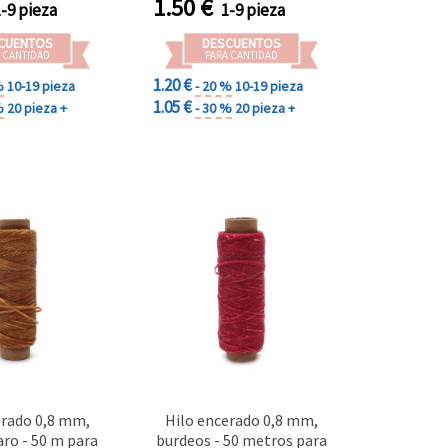
1.50
€
1-9 pieza
1-9 pieza
CUENTOS
DESCUENTOS
 CANTIDAD
PARA CANTIDAD
1.20 €
%
10-19 pieza
- 20 %
10-19 pieza
1.05 €
%
20 pieza +
- 30 %
20 pieza +
erado 0,8 mm,
Hilo encerado 0,8 mm,
ro - 50 m para
burdeos - 50 metros para