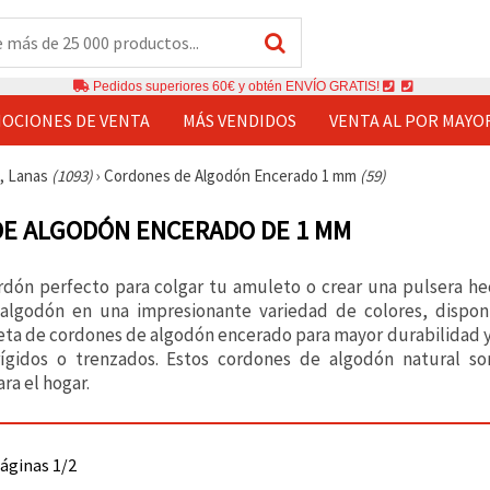
Pedidos superiores 60€ y obtén ENVÍO GRATIS!
OCIONES DE VENTA
MÁS VENDIDOS
VENTA AL POR MAYO
s, Lanas
(1093)
›
Cordones de Algodón Encerado 1 mm
(59)
E ALGODÓN ENCERADO DE 1 MM
ordón perfecto para colgar tu amuleto o crear una pulsera h
algodón en una impresionante variedad de colores, dispon
ta de cordones de algodón encerado para mayor durabilidad y r
ígidos o trenzados. Estos cordones de algodón natural son
ra el hogar.
páginas 1/2