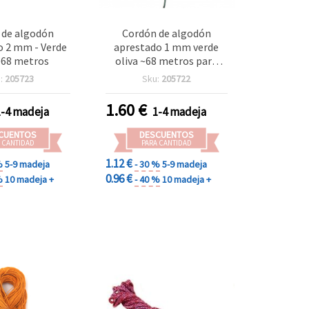
 de algodón
Cordón de algodón
o 2 mm - Verde
aprestado 1 mm verde
~68 metros
oliva ~68 metros para
manualidades, bisutería y
:
205723
Sku:
205722
macramé
1.60
€
1-4 madeja
1-4 madeja
CUENTOS
DESCUENTOS
 CANTIDAD
PARA CANTIDAD
1.12 €
%
5-9 madeja
- 30 %
5-9 madeja
0.96 €
%
10 madeja +
- 40 %
10 madeja +