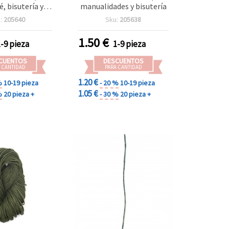
 bisutería y
manualidades y bisutería
alidades
:
205640
Sku:
205638
1.50
€
1-9 pieza
1-9 pieza
CUENTOS
DESCUENTOS
 CANTIDAD
PARA CANTIDAD
1.20 €
%
10-19 pieza
- 20 %
10-19 pieza
1.05 €
%
20 pieza +
- 30 %
20 pieza +