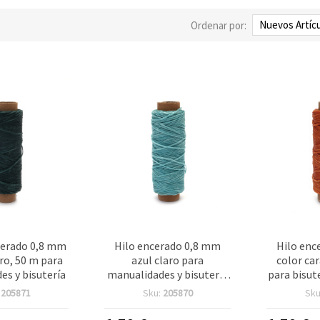
Ordenar por:
erado 0,8 mm
Hilo encerado 0,8 mm
Hilo enc
ro, 50 m para
azul claro para
color ca
es y bisutería
manualidades y bisutería
para bisut
- 50 m
:
205871
Sku:
205870
Sku