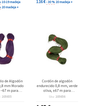
1.16 €
%
10-19 madeja
- 30 %
20 madeja +
%
20 madeja +
lo de Algodón
Cordón de algodón
0,8 mm Morado
endurecido 0,8 mm, verde
 ~67 m para
oliva, ±67 m para
es, Bisutería y
manualidades y bisutería
:
205655
Sku:
205656
acramé