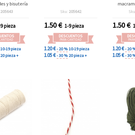
es y bisutería
macramé,
manu
:
205643
Sku:
205642
Sku
1.50
€
1.50
€
-9 pieza
1-9 pieza
UENTOS
DESCUENTOS
DES
CANTIDAD
PARA CANTIDAD
PARA
1.20 €
1.20 €
10-19 pieza
- 20 %
10-19 pieza
- 20 
1.05 €
1.05 €
20 pieza +
- 30 %
20 pieza +
- 30 