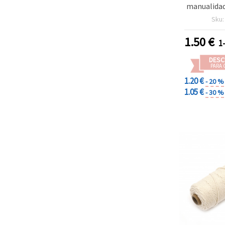
manualidad
Sku
1.50
€
1
DESC
PARA 
1.20 €
- 20 %
1.05 €
- 30 %