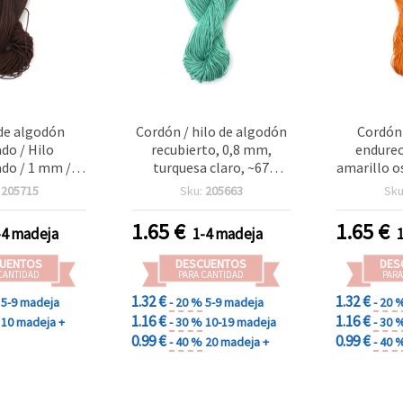
de algodón
Cordón / hilo de algodón
Cordón
do / Hilo
recubierto, 0,8 mm,
endurec
do / 1 mm /
turquesa claro, ~67
amarillo o
 aprox. 68 m
metros
m para m
:
205715
Sku:
205663
Sku
bi
1.65
€
1.65
€
-4 madeja
1-4 madeja
UENTOS
DESCUENTOS
DES
CANTIDAD
PARA CANTIDAD
PARA
1.32 €
1.32 €
5-9 madeja
- 20 %
5-9 madeja
- 20 
1.16 €
1.16 €
10 madeja +
- 30 %
10-19 madeja
- 30 
0.99 €
0.99 €
- 40 %
20 madeja +
- 40 