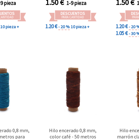
1.50
€
1.50
€
-9 pieza
1-9 pieza
UENTOS
DESCUENTOS
DES
CANTIDAD
PARA CANTIDAD
PARA
1.20 €
1.20 €
10 pieza +
- 20 %
10 pieza +
- 20 
1.05 €
- 30 
erado 0,8 mm,
Hilo encerado 0,8 mm,
Hilo enc
 metros para
color café - 50 metros
marrón cla