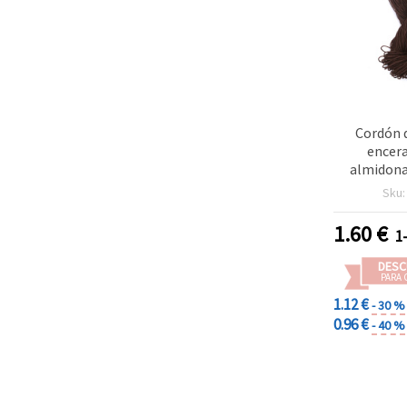
Cordón 
encera
almidona
Marrón /
Sku
1.60
€
1
DESC
PARA 
1.12 €
- 30 %
0.96 €
- 40 %