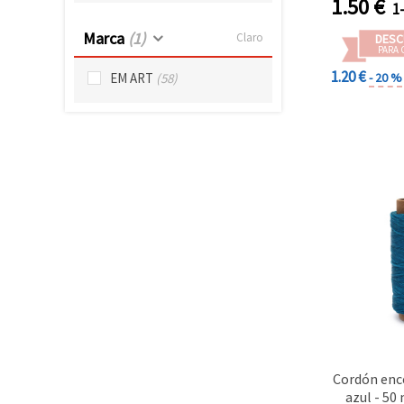
1.50
€
1
Marca
(1)
Claro
DESC
PARA 
1.20 €
- 20 %
EM ART
(58)
Cordón enc
azul - 50