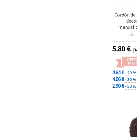
Cordón de
deco
manualid
crudo, 1 m
Sku
5.80
€
p
DESC
PARA 
4.64 €
- 20 %
4.06 €
- 30 %
2.90 €
- 50 %