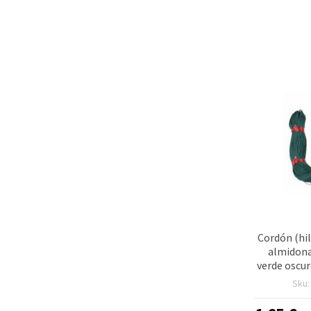
Cordón (hi
almidona
verde oscur
– para 
Sku
macramé
florales,