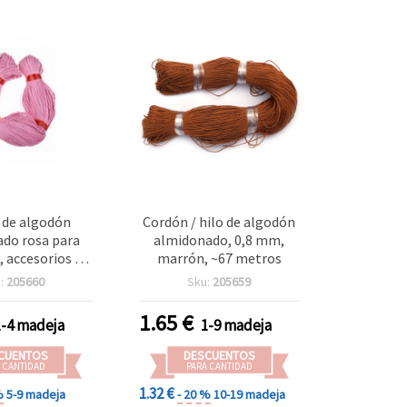
 de algodón
Cordón / hilo de algodón
do rosa para
almidonado, 0,8 mm,
, accesorios y
marrón, ~67 metros
ades, 0,8 mm,
:
205660
Sku:
205659
ox. 67 m
1.65
€
1-4 madeja
1-9 madeja
CUENTOS
DESCUENTOS
 CANTIDAD
PARA CANTIDAD
1.32 €
%
5-9 madeja
- 20 %
10-19 madeja