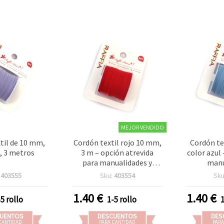
MEJOR VENDIDO
til de 10 mm,
Cordón textil rojo 10 mm,
Cordón te
 3 metros
3 m – opción atrevida
color azul
para manualidades y
manu
proyectos creativos
:
403555
Sku:
403554
Sku
1.40
€
1.40
€
-5 rollo
1-5 rollo
UENTOS
DESCUENTOS
DES
CANTIDAD
PARA CANTIDAD
PARA