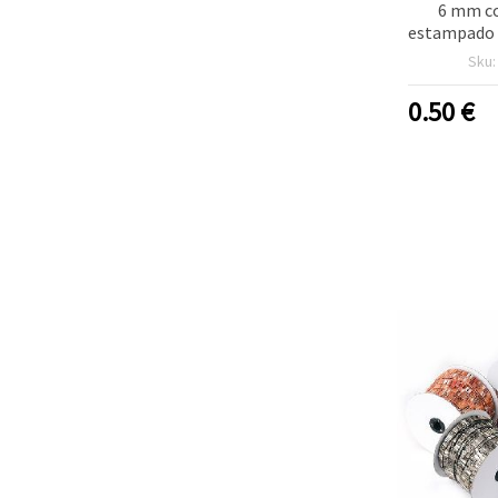
6 mm co
estampado 
1 me
Sku
manua
0.50
€