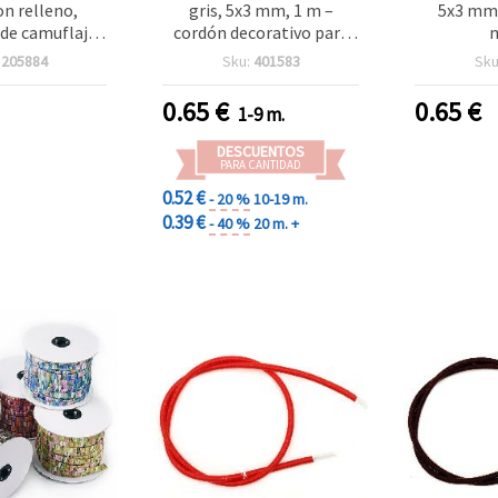
n relleno,
gris, 5x3 mm, 1 m –
5x3 mm, 
de camuflaje -
cordón decorativo para
tro para
bisutería, pulseras,
:
205884
Sku:
401583
Sku
lidades
collares y manualidades
0.65
€
0.65
€
1-9 m.
DESCUENTOS
PARA CANTIDAD
0.52 €
- 20 %
10-19 m.
0.39 €
- 40 %
20 m. +