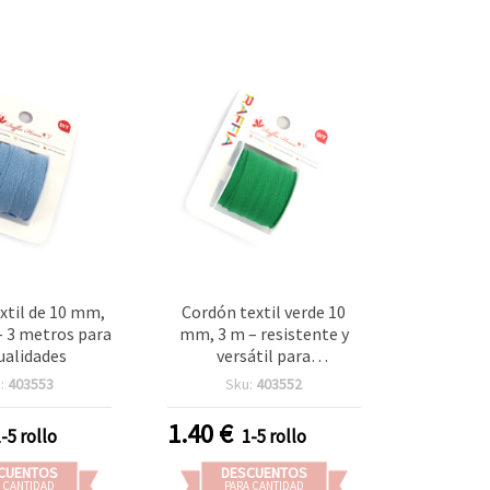
xtil de 10 mm,
Cordón textil verde 10
 - 3 metros para
mm, 3 m – resistente y
alidades
versátil para
manualidades
:
403553
Sku:
403552
1.40
€
1-5 rollo
1-5 rollo
CUENTOS
DESCUENTOS
 CANTIDAD
PARA CANTIDAD