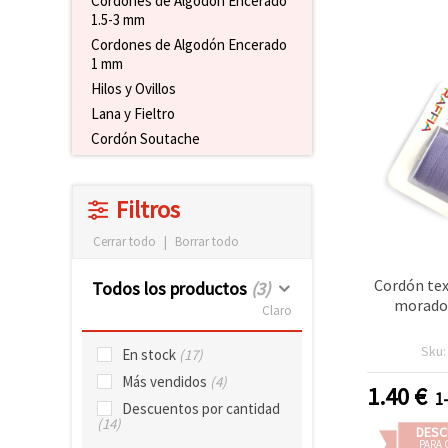
Cordones de Algodón Encerado
1.5-3 mm
Cordones de Algodón Encerado
1 mm
Hilos y Ovillos
Lana y Fieltro
Cordón Soutache
Filtros
Cerrar todo
|
Borrar todo
Cordón tex
Todos los productos
(3)
morado,
Claro
Sku
En stock
(17)
Más vendidos
(4)
1.40
€
1
Descuentos por cantidad
(14)
DESC
PARA 