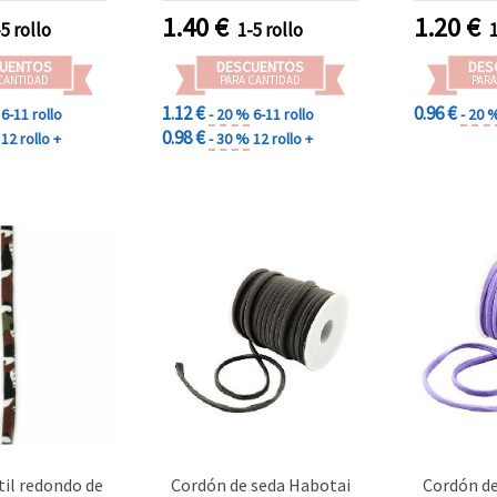
1.40
€
1.20
€
-5 rollo
1-5 rollo
UENTOS
DESCUENTOS
DES
CANTIDAD
PARA CANTIDAD
PARA
1.12 €
0.96 €
6-11 rollo
- 20 %
6-11 rollo
- 20 
0.98 €
12 rollo +
- 30 %
12 rollo +
til redondo de
Cordón de seda Habotai
Cordón de