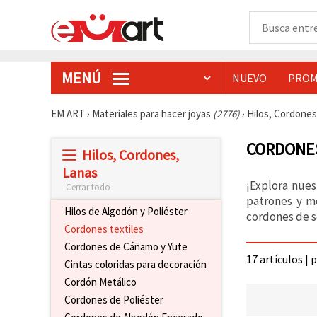
MENÚ
NUEVO
PROM
EM ART
›
Materiales para hacer joyas
(2776)
›
Hilos, Cordone
CORDONES
Hilos, Cordones,
Lanas
¡Explora nues
Cerrar todo
patrones y mo
Hilos de Algodón y Poliéster
cordones de se
Cordones textiles
Cordones de Cáñamo y Yute
17 artículos | 
Cintas coloridas para decoración
Cordón Metálico
Cordones de Poliéster