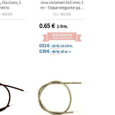
lila claro, 1
rosa ciclamen 5x3 mm, 1
metro
m – Toque elegante para
bisutería y manualidades
:
401585
Sku:
401588
0.65
€
1-9 m.
DESCUENTOS
PARA CANTIDAD
0.52 €
- 20 %
10-19 m.
0.39 €
- 40 %
20 m. +