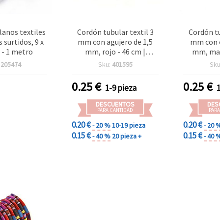
lanos textiles
Cordón tubular textil 3
Cordón tu
 surtidos, 9 x
mm con agujero de 1,5
mm con o
 - 1 metro
mm, rojo - 46 cm |
mm, mar
Manualidades y bisutería
:
205474
Sku:
401595
Sku
0.25
€
0.25
€
1-9 pieza
DESCUENTOS
DES
PARA CANTIDAD
PARA
0.20 €
0.20 €
- 20 %
10-19 pieza
- 20 
0.15 €
0.15 €
- 40 %
20 pieza +
- 40 