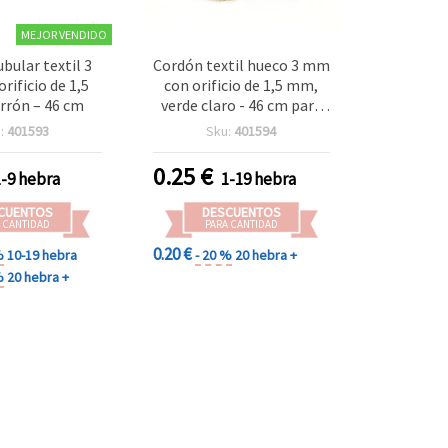
MEJOR VENDIDO
bular textil 3
Cordón textil hueco 3 mm
rificio de 1,5
con orificio de 1,5 mm,
rón – 46 cm
verde claro - 46 cm para
manualidades y bisutería
:
401593
Sku:
401594
0.25
€
1-9 hebra
1-19 hebra
CUENTOS
DESCUENTOS
 CANTIDAD
PARA CANTIDAD
0.20 €
%
10-19 hebra
- 20 %
20 hebra +
%
20 hebra +