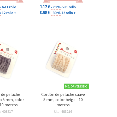
1.12 €
%
6-11 rollo
- 20 %
6-11 rollo
0.98 €
%
12 rollo +
- 30 %
12 rollo +
MEJOR VENDIDO
 de peluche
Cordón de peluche suave
o 5 mm, color
5 mm, color beige - 10
- 10 metros
metros
:
403217
Sku:
403216