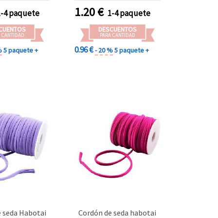
1.20
€
1-4 paquete
1-4 paquete
CUENTOS
DESCUENTOS
 CANTIDAD
PARA CANTIDAD
0.96 €
%
5 paquete +
- 20 %
5 paquete +
 seda Habotai
Cordón de seda habotai