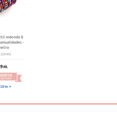
til redondo 6
nualidades -
metro
:
205463
-9 m.
UENTOS
CANTIDAD
10 m. +