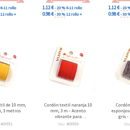
1.12 €
1.12 €
6-11 rollo
- 20 %
6-11 rollo
- 20 
0.98 €
0.98 €
12 rollo +
- 30 %
12 rollo +
- 30 
til de 10 mm,
Cordón textil naranja 10
Cordón
o, 3 metros
mm, 3 m – Acento
esponjos
vibrante para
gris 
manualidades y proyectos
:
403551
Sku:
403550
Sku
creativos