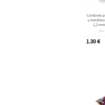
Cordones p
y metálicos
1,2 mm
Sku
1.30
€