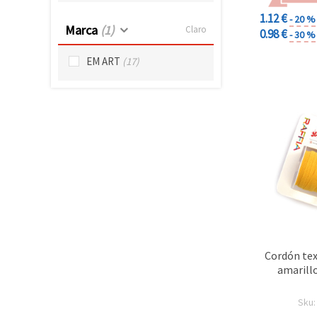
1.12 €
- 20 %
Marca
(1)
Claro
0.98 €
- 30 %
EM ART
(17)
Cordón tex
amarill
Sku