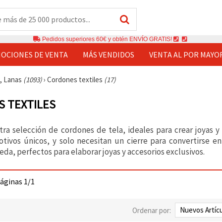
Pedidos superiores 60€ y obtén ENVÍO GRATIS!
OCIONES DE VENTA
MÁS VENDIDOS
VENTA AL POR MAYO
s, Lanas
(1093)
›
Cordones textiles
(17)
 TEXTILES
tra selección de cordones de tela, ideales para crear joyas 
tivos únicos, y solo necesitan un cierre para convertirse e
da, perfectos para elaborar joyas y accesorios exclusivos.
páginas 1/1
Ordenar por: