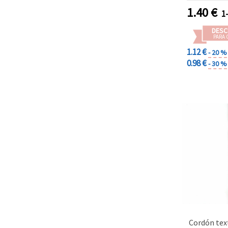
1.40
€
1
DESC
PARA 
1.12 €
- 20 %
0.98 €
- 30 %
Cordón tex