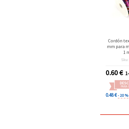
Cordón tex
mm para ma
1 
Sku
0.60
€
1
DESC
PARA 
0.48 €
- 20 %