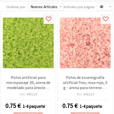
Ordenar por:
Artículos por página:
Polvo artificial para
Polvo de escenografía
micropaisaje 3D, arena de
artificial fino, rosa‑rojo, 5
modelado para árboles y
g – arena para terreno de
flores, color verde fresco,
dioramas y maquetas 3D,
Sku:
841119
Sku:
841113
para incrustar en resina
árboles y flores, peanas y
epoxi, manualidades y
bases de wargames,
0.75
€
0.75
€
1-4 paquete
1-4 paquete
dioramas - 5 g
maquetas arquitectónicas
tipo mesa de arena e