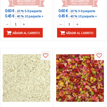
DESCUENTOS
DESCUENTOS
inclusiones en resina
PARA CANTIDAD
PARA CANTIDAD
epoxi
0.60 €
0.60 €
- 20 %
5-9 paquete
- 20 %
5-9 paquete
0.45 €
0.45 €
- 40 %
10 paquete +
- 40 %
10 paquete +
AÑADIR AL CARRITO
AÑADIR AL CARRITO