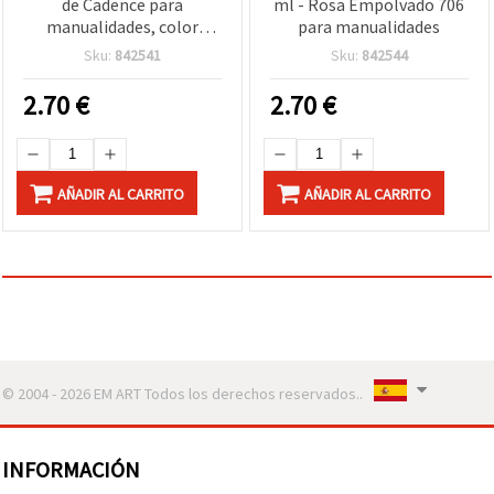
de Cadence para
ml - Rosa Empolvado 706
manualidades, color
para manualidades
crema 701, 70 ml
Sku:
842541
Sku:
842544
2.70
€
2.70
€
AÑADIR AL CARRITO
AÑADIR AL CARRITO
© 2004 - 2026 EM ART Todos los derechos reservados..
INFORMACIÓN