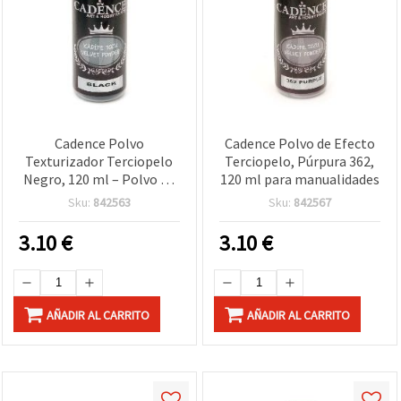
Cadence Polvo
Cadence Polvo de Efecto
Texturizador Terciopelo
Terciopelo, Púrpura 362,
Negro, 120 ml – Polvo de
120 ml para manualidades
flocado efecto terciopelo
Sku:
842563
Sku:
842567
para manualidades, DIY,
mixed media,
3.10
€
3.10
€
scrapbooking y
decoración del hogar
AÑADIR AL CARRITO
AÑADIR AL CARRITO