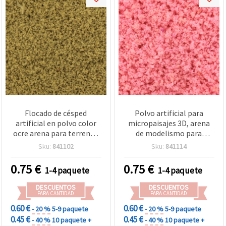
Flocado de césped
Polvo artificial para
artificial en polvo color
micropaisajes 3D, arena
ocre arena para terrenos
de modelismo para
en miniatura y
árboles y flores, color
Sku:
841102
Sku:
841114
micropaisajes 3D,
rosa para inclusiones en
dioramas, escenografía de
resina epoxi - 5 gramos
0.75
€
0.75
€
1-4 paquete
1-4 paquete
modelismo ferroviario y
maquetas, peanas de
DESCUENTOS
DESCUENTOS
wargames, inclusiones en
PARA CANTIDAD
PARA CANTIDAD
resina epoxi, 5 g
0.60 €
0.60 €
- 20 %
5-9 paquete
- 20 %
5-9 paquete
0.45 €
0.45 €
- 40 %
10 paquete +
- 40 %
10 paquete +