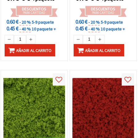
Modelismo, Terrarios e
Maquetas Arquitectónicas
Inclusión en Resina Epoxi,
de Mesa e Inclusiones en
DESCUENTOS
DESCUENTOS
5 g
Resina Epoxi
PARA CANTIDAD
PARA CANTIDAD
0.60 €
0.60 €
- 20 %
5-9 paquete
- 20 %
5-9 paquete
0.45 €
0.45 €
- 40 %
10 paquete +
- 40 %
10 paquete +
AÑADIR AL CARRITO
AÑADIR AL CARRITO