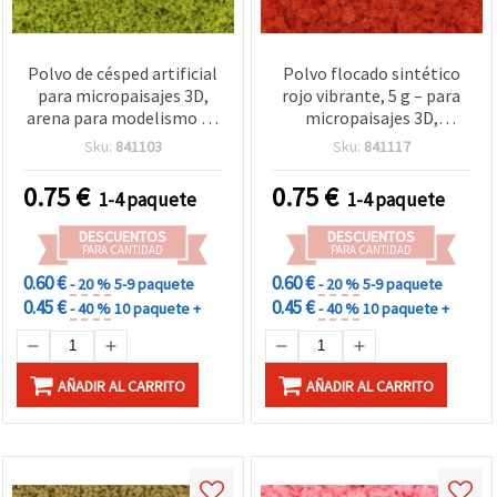
Polvo de césped artificial
Polvo flocado sintético
para micropaisajes 3D,
rojo vibrante, 5 g – para
arena para modelismo de
micropaisajes 3D,
terrenos para inclusión en
terrenos de maqueta,
Sku:
841103
Sku:
841117
resina epoxi, color verde
árboles y flores, e
brillante - 5 g
inclusiones en resina
0.75
€
0.75
€
1-4 paquete
1-4 paquete
epoxi
DESCUENTOS
DESCUENTOS
PARA CANTIDAD
PARA CANTIDAD
0.60 €
0.60 €
- 20 %
5-9 paquete
- 20 %
5-9 paquete
0.45 €
0.45 €
- 40 %
10 paquete +
- 40 %
10 paquete +
AÑADIR AL CARRITO
AÑADIR AL CARRITO