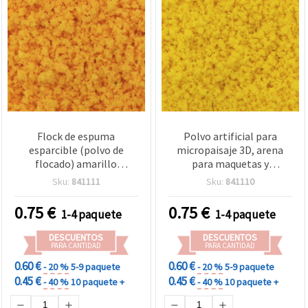
Flock de espuma
Polvo artificial para
esparcible (polvo de
micropaisaje 3D, arena
flocado) amarillo
para maquetas y
anaranjado brillante para
miniaturas (árboles y
Sku:
841111
Sku:
841110
escenografía en
flores), color amarillo,
miniatura: micropaísajes
para resina epoxi - 5 g
0.75
€
0.75
€
1-4 paquete
1-4 paquete
3D, dioramas, maquetas
de tren, árboles y flores,
DESCUENTOS
DESCUENTOS
inclusión en resina epoxi -
PARA CANTIDAD
PARA CANTIDAD
5 g
0.60 €
0.60 €
- 20 %
5-9 paquete
- 20 %
5-9 paquete
0.45 €
0.45 €
- 40 %
10 paquete +
- 40 %
10 paquete +