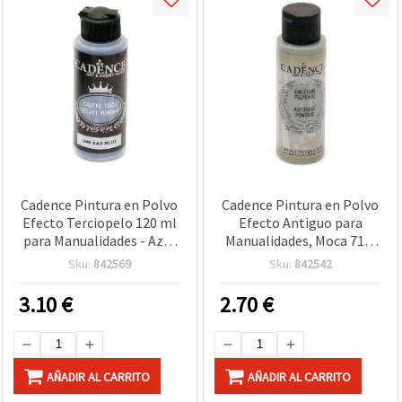
Cadence Pintura en Polvo
Cadence Pintura en Polvo
Efecto Terciopelo 120 ml
Efecto Antiguo para
para Manualidades - Azul
Manualidades, Moca 714,
Saxo 349
70 ml
Sku:
842569
Sku:
842542
3.10
€
2.70
€
AÑADIR AL CARRITO
AÑADIR AL CARRITO