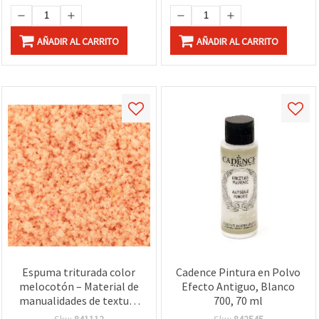
AÑADIR AL CARRITO
AÑADIR AL CARRITO
Espuma triturada color
Cadence Pintura en Polvo
melocotón – Material de
Efecto Antiguo, Blanco
manualidades de textura
700, 70 ml
suave para micropaisajes
Sku:
841112
Sku:
842545