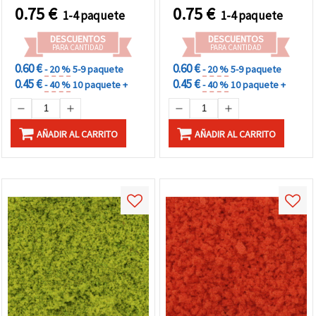
verde oscuro, 5 g
en resina epoxi, verde, 5 g
0.75
€
0.75
€
1-4 paquete
1-4 paquete
DESCUENTOS
DESCUENTOS
PARA CANTIDAD
PARA CANTIDAD
0.60 €
0.60 €
- 20 %
5-9 paquete
- 20 %
5-9 paquete
0.45 €
0.45 €
- 40 %
10 paquete +
- 40 %
10 paquete +
AÑADIR AL CARRITO
AÑADIR AL CARRITO