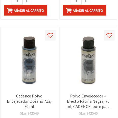
AÑADIR AL CARRITO
AÑADIR AL CARRITO
Cadence Polvo
Polvo Envejecedor –
Envejecedor Océano 713,
Efecto Pátina Negra, 70
70 ml
ml, CADENCE, bote para
acabado vintage en
Sku:
842549
Sku:
842546
manualidades, bricolaje y