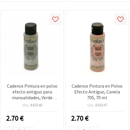
Cadence Pintura en polvo
Cadence Pintura en Polvo
efecto antiguo para
Efecto Antiguo, Canela
manualidades, Verde
705, 70 ml
Moho 715, 70 ml
Sku:
842548
Sku:
842547
2.70
€
2.70
€