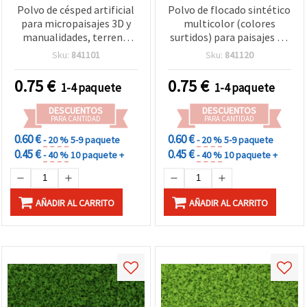
Polvo de césped artificial
Polvo de flocado sintético
para micropaisajes 3D y
multicolor (colores
manualidades, terreno
surtidos) para paisajes en
para mesa de arena,
miniatura 3D, dioramas y
Sku:
841101
Sku:
841120
maquetas y dioramas,
escenografía de
para incrustar en resina
modelismo — efecto
0.75
€
0.75
€
1-4 paquete
1-4 paquete
epoxi, color blanco - 5 g
arena de construcción
para árboles y flores, para
DESCUENTOS
DESCUENTOS
encapsulado en resina
PARA CANTIDAD
PARA CANTIDAD
epoxi, 5 g
0.60 €
0.60 €
- 20 %
5-9 paquete
- 20 %
5-9 paquete
0.45 €
0.45 €
- 40 %
10 paquete +
- 40 %
10 paquete +
AÑADIR AL CARRITO
AÑADIR AL CARRITO