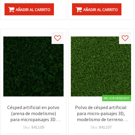
AÑADIR AL CARRITO
AÑADIR AL CARRITO
MEJOR VENDIDO
Césped artificial en polvo
Polvo de césped artificial
(arena de modelismo)
para micro‑paisajes 3D,
para micropaisajes 3D,
modelismo de terrenos
maquetas y dioramas,
con arena, maquetas y
Sku:
841109
Sku:
841107
apto para resina epoxi,
dioramas, para incrustar