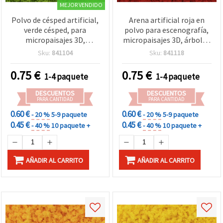
MEJOR VENDIDO
Polvo de césped artificial,
Arena artificial roja en
verde césped, para
polvo para escenografía,
micropaisajes 3D,
micropaisajes 3D, árboles
dioramas y mesas de
y flores en miniatura,
Sku:
841104
Sku:
841118
arena de terreno;
dioramas de terreno e
inclusión en resina epoxi,
inclusión en resina epoxi,
0.75
€
0.75
€
1-4 paquete
1-4 paquete
5 g
5 g
DESCUENTOS
DESCUENTOS
PARA CANTIDAD
PARA CANTIDAD
0.60 €
0.60 €
- 20 %
5-9 paquete
- 20 %
5-9 paquete
0.45 €
0.45 €
- 40 %
10 paquete +
- 40 %
10 paquete +
AÑADIR AL CARRITO
AÑADIR AL CARRITO