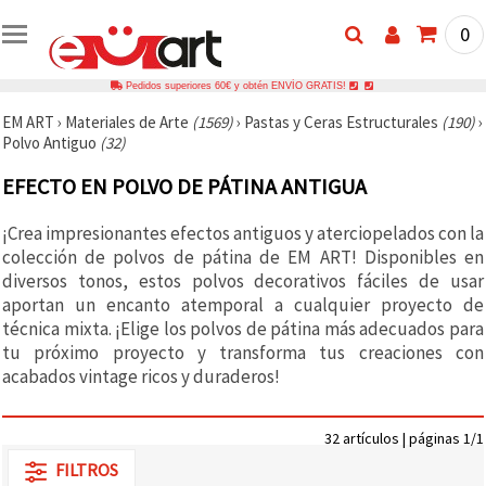
0
Pedidos superiores 60€ y obtén ENVÍO GRATIS!
EM ART
›
Materiales de Arte
(1569)
›
Pastas y Ceras Estructurales
(190)
›
Polvo Antiguo
(32)
EFECTO EN POLVO DE PÁTINA ANTIGUA
¡Crea impresionantes efectos antiguos y aterciopelados con la
colección de polvos de pátina de EM ART! Disponibles en
diversos tonos, estos polvos decorativos fáciles de usar
aportan un encanto atemporal a cualquier proyecto de
técnica mixta. ¡Elige los polvos de pátina más adecuados para
tu próximo proyecto y transforma tus creaciones con
acabados vintage ricos y duraderos!
32 artículos | páginas 1/1
FILTROS