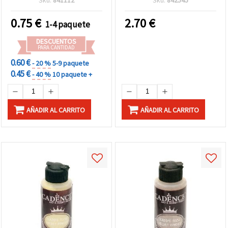
3D, dioramas, árboles y
flores de maqueta,
0.75
€
2.70
€
1-4 paquete
inclusión en resina epoxi,
5 g
DESCUENTOS
PARA CANTIDAD
0.60 €
- 20 %
5-9 paquete
0.45 €
- 40 %
10 paquete +
AÑADIR AL CARRITO
AÑADIR AL CARRITO