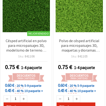
MEJOR VENDIDO
Césped artificial en polvo
Polvo de césped artificial
para micropaisajes 3D,
para micropaisajes 3D,
modelismo de terrenos y
maquetas y dioramas;
arena, incrustación en
modelado de terrenos y
Sku:
841106
Sku:
841105
resina epoxi, verde claro, 5
arena, para inclusión en
g
resina epoxi, color lima - 5
0.75
€
0.75
€
1-4 paquete
1-4 paquete
g
DESCUENTOS
DESCUENTOS
PARA CANTIDAD
PARA CANTIDAD
0.60 €
0.60 €
- 20 %
5-9 paquete
- 20 %
5-9 paquete
0.45 €
0.45 €
- 40 %
10 paquete +
- 40 %
10 paquete +