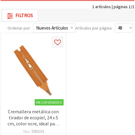
1 artículos | páginas 1/1
FILTROS
Ordenar por:
Artículos por página:
MEJOR VENDIDO
Cremallera metálica con
tirador de ecopiel, 24 x 5
cm, color ocre, ideal para
bolsos de ganchillo y
Sku:
590233