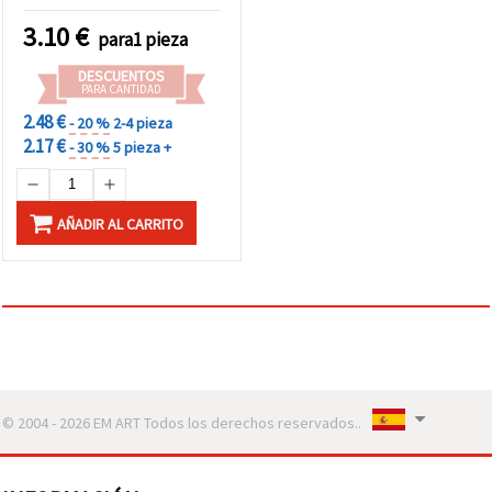
manualidades DIY
3.10
€
para1 pieza
DESCUENTOS
PARA CANTIDAD
2.48 €
- 20 %
2-4 pieza
2.17 €
- 30 %
5 pieza +
AÑADIR AL CARRITO
© 2004 - 2026 EM ART Todos los derechos reservados..