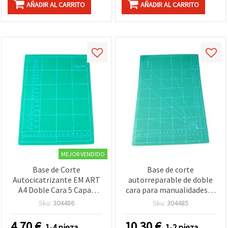
AÑADIR AL CARRITO
AÑADIR AL CARRITO
MEJOR VENDIDO
Base de Corte
Base de corte
Autocicatrizante EM ART
autorreparable de doble
A4 Doble Cara 5 Capas
cara para manualidades, 5
21x29,7x0,3 cm para
capas, A3 (29,7 x 42 x 0,3
Sku:
304486
Sku:
304485
Manualidades y
cm)
Scrapbooking
4.70
€
10.30
€
1-4 pieza
1-2 pieza