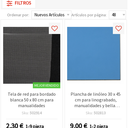
FILTROS
Ordenar por:
Artículos por página:
MEJOR VENDIDO
Tela de red para bordado
Plancha de linóleo 30 x 45
blanca 50 x 80 cm para
cm para linograbado,
manualidades
manualidades y bellas
artes
Sku:
502914
Sku:
502813
2.30
€
9.00
€
1-9 pieza
1-2 pieza