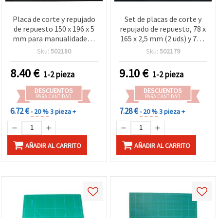
Placa de corte y repujado
Set de placas de corte y
de repuesto 150 x 196 x 5
repujado de repuesto, 78 x
mm para manualidades y
165 x 2,5 mm (2 uds) y 78 x
scrapbooking
165 x 5 mm (1 ud) para
Sku:
502180
Sku:
502179
manualidades y
scrapbooking
8.40
€
9.10
€
1-2 pieza
1-2 pieza
DESCUENTOS
DESCUENTOS
PARA CANTIDAD
PARA CANTIDAD
6.72 €
7.28 €
- 20 %
3 pieza +
- 20 %
3 pieza +
AÑADIR AL CARRITO
AÑADIR AL CARRITO