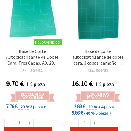
MEJOR VENDIDO
Base de Corte
Base de corte
Autocicatrizante de Doble
autocicatrizante de doble
Cara, Tres Capas, A3, 29,7
cara, 3 capas, tamaño A2
x 42 x 0,2 cm para
(42 x 59,4 x 0,2 cm) para
Sku:
304482
Sku:
304481
Manualidades
manualidades
9.70
€
16.10
€
1-2 pieza
1-2 pieza
DESCUENTOS
DESCUENTOS
PARA CANTIDAD
PARA CANTIDAD
7.76 €
12.88 €
- 20 %
3 pieza +
- 20 %
3-4 pieza
9.66 €
- 40 %
5 pieza +