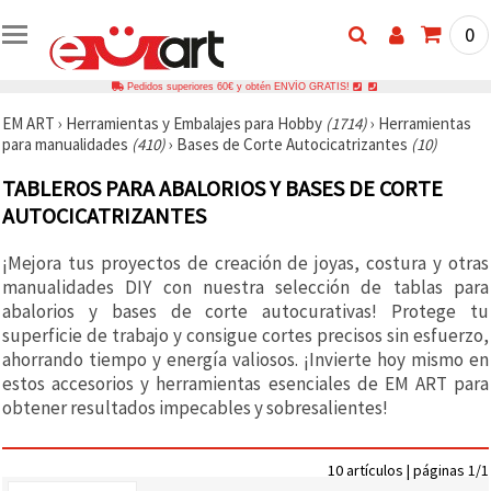
0
Pedidos superiores 60€ y obtén ENVÍO GRATIS!
EM ART
›
Herramientas y Embalajes para Hobby
(1714)
›
Herramientas
para manualidades
(410)
›
Bases de Corte Autocicatrizantes
(10)
TABLEROS PARA ABALORIOS Y BASES DE CORTE
AUTOCICATRIZANTES
¡Mejora tus proyectos de creación de joyas, costura y otras
manualidades DIY con nuestra selección de tablas para
abalorios y bases de corte autocurativas! Protege tu
superficie de trabajo y consigue cortes precisos sin esfuerzo,
ahorrando tiempo y energía valiosos. ¡Invierte hoy mismo en
estos accesorios y herramientas esenciales de EM ART para
obtener resultados impecables y sobresalientes!
10 artículos | páginas 1/1