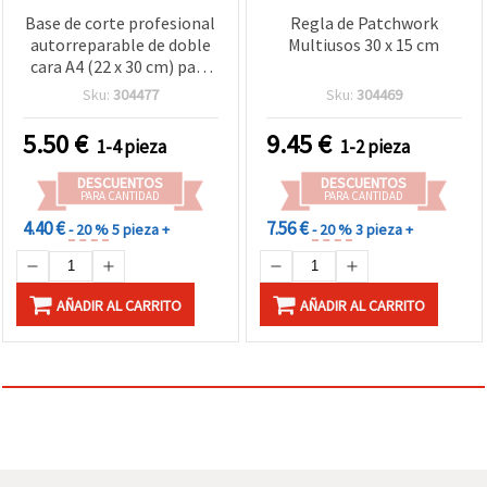
Base de corte profesional
Regla de Patchwork
autorreparable de doble
Multiusos 30 x 15 cm
cara A4 (22 x 30 cm) para
manualidades
Sku:
304477
Sku:
304469
5.50
€
9.45
€
1-4 pieza
1-2 pieza
DESCUENTOS
DESCUENTOS
PARA CANTIDAD
PARA CANTIDAD
4.40 €
7.56 €
- 20 %
5 pieza +
- 20 %
3 pieza +
AÑADIR AL CARRITO
AÑADIR AL CARRITO