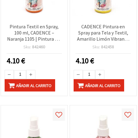
Pintura Textil en Spray,
CADENCE Pintura en
100 ml, CADENCE –
Spray para Tela y Textil,
Naranja 1105 | Pintura No
Amarillo Limón Vibrante
Tóxica para Telas,
1101, Aerosol 100 ml –
Sku:
842460
Sku:
842458
Camisetas, Vaqueros,
Secado Rápido, Acabado
Lienzo y Manualidades DIY
Duradero para Ropa,
4.10
€
4.10
€
Camisetas, Tapicería y
Manualidades
AÑADIR AL CARRITO
AÑADIR AL CARRITO