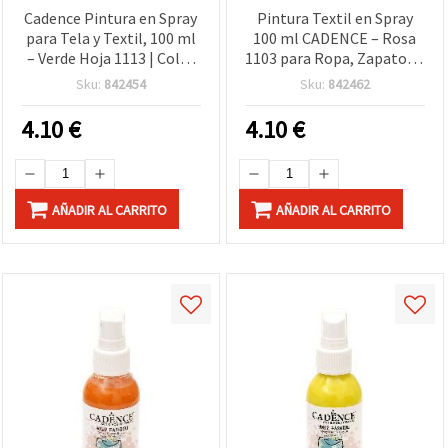
Cadence Pintura en Spray
Pintura Textil en Spray
para Tela y Textil, 100 ml
100 ml CADENCE – Rosa
– Verde Hoja 1113 | Color
1103 para Ropa, Zapatos y
Textil Vibrante para Ropa,
Manualidades DIY
Sku:
842454
Sku:
842462
Calzado, Lona y
Manualidades DIY
4.10
€
4.10
€
AÑADIR AL CARRITO
AÑADIR AL CARRITO