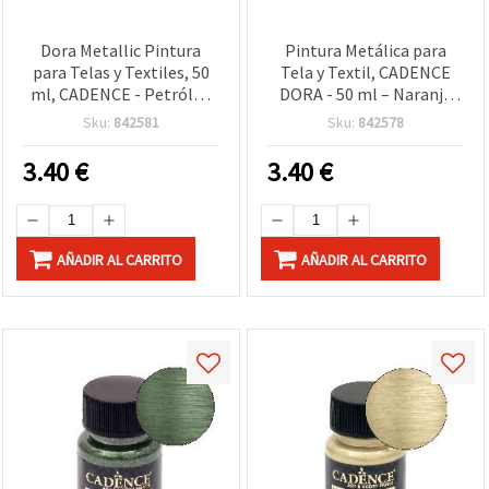
Dora Metallic Pintura
Pintura Metálica para
para Telas y Textiles, 50
Tela y Textil, CADENCE
ml, CADENCE - Petróleo
DORA - 50 ml – Naranja
(Teal) 1140, acabado
1156, Acabado Brillante
Sku:
842581
Sku:
842578
metalizado con brillo
para Ropa, Camisetas,
para ropa, vaqueros
Zapatos y Manualidades
3.40
€
3.40
€
(denim), lienzo y
DIY
manualidades DIY
AÑADIR AL CARRITO
AÑADIR AL CARRITO