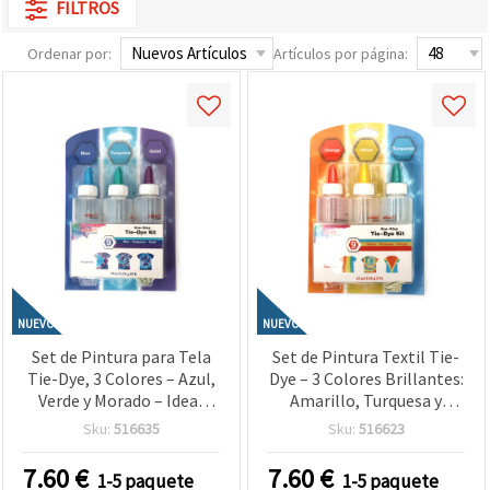
FILTROS
Ordenar por:
Artículos por página:
NUEVO
NUEVO
Set de Pintura para Tela
Set de Pintura Textil Tie-
Tie-Dye, 3 Colores – Azul,
Dye – 3 Colores Brillantes:
Verde y Morado – Ideal
Amarillo, Turquesa y
para Decoración Textil,
Naranja – Ideal para
Sku:
516635
Sku:
516623
Manualidades DIY y
Manualidades DIY, Moda
Diseños Creativos
Creativa, Proyectos de
7.60
€
7.60
€
1-5 paquete
1-5 paquete
Arte y Diversión de Verano