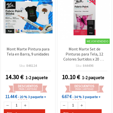
MEJOR VENDIDO
Mont Marte Pintura para
Mont Marte Set de
Tela en Barra, 9 unidades
Pinturas para Tela, 12
Colores Surtidos x 20 ml,
Kit de Pintura Textil para
Sku:
846124
Sku:
844496
Manualidades
14.30
€
10.10
€
1-2 paquete
1-2 paquete
DESCUENTOS
DESCUENTOS
PARA CANTIDAD
PARA CANTIDAD
11.44 €
6.67 €
- 20 %
3 paquete +
- 34 %
3 paquete +