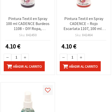
Pintura Textil en Spray
Pintura Textil en Spray
100 ml CADENCE Burdeos
CADENCE – Rojo
1108 – DIY Ropa,
Escarlata 1107, 100 ml |
Camisetas y Manualidades
Color para Tela y Ropa,
Sku:
842450
Sku:
842464
DIY y Manualidades:
Camisetas, Lienzo,
4.10
€
4.10
€
Plantillas
AÑADIR AL CARRITO
AÑADIR AL CARRITO