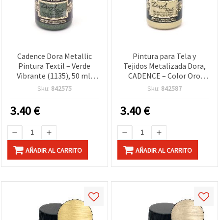
Cadence Dora Metallic
Pintura para Tela y
Pintura Textil – Verde
Tejidos Metalizada Dora,
Vibrante (1135), 50 ml,
CADENCE – Color Oro
efecto metálico brillante
Blanco 1148 (Tono
Sku:
842575
Sku:
842587
para camisetas, vaqueros
Dorado), 50 ml
(denim) y lona
3.40
€
3.40
€
AÑADIR AL CARRITO
AÑADIR AL CARRITO