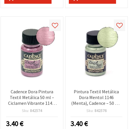
Cadence Dora Pintura
Pintura Textil Metálica
Textil Metálica 50 ml –
Dora Mentol 1146
Ciclamen Vibrante 1144,
(Menta), Cadence – 50 ml,
Acabado con Destellos de
acabado irisado para
Sku:
842574
Sku:
842576
Alta Calidad para Telas,
telas, ropa y
Tejidos, Ropa y
manualidades DIY
3.40
€
3.40
€
Manualidades DIY