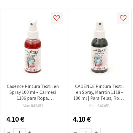
Cadence Pintura Textil en
CADENCE Pintura Textil
Spray 100 ml – Carmesí
en Spray, Marrón 1118 -
1106 para Ropa,
100 ml | Para Telas, Ropa,
Camisetas, Arte en Tela y
Camisetas y Manualidades
Sku:
842452
Sku:
842451
Proyectos DIY de
DIY
Manualidades
4.10
€
4.10
€