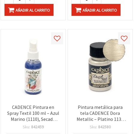
AÑADIR AL CARRITO
AÑADIR AL CARRITO
CADENCE Pintura en
Pintura metálica para
Spray Textil 100 ml – Azul
tela CADENCE Dora
Marino (1110), Secado
Metallic – Platino 1137
Rápido para Tela, Ropa
(tono plata), 50 ml | Para
Sku:
842459
Sku:
842580
DIY, Bolsos y
ropa, vaqueros/denim,