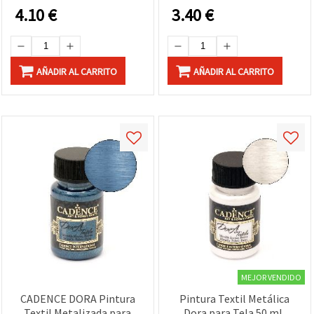
Manualidades Decorativas
algodón y manualidades
4.10
€
3.40
€
DIY
AÑADIR AL CARRITO
AÑADIR AL CARRITO
MEJOR VENDIDO
CADENCE DORA Pintura
Pintura Textil Metálica
Textil Metalizada para
Dora para Tela 50 ml,