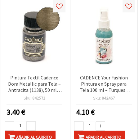
Pintura Textil Cadence
CADENCE Your Fashion
Dora Metallic para Tela –
Pintura en Spray para
Antracita (1138), 50 ml –
Tela 100 ml – Turquesa
Para Telas, Ropa y
1115 (Azul Agua), Spray
Sku:
842571
Sku:
842467
Manualidades DIY
Textil para Camisetas,
Ropa, Vaqueros, Lienzo y
3.40
€
4.10
€
Manualidades DIY
AÑADIR AL CARRITO
AÑADIR AL CARRITO