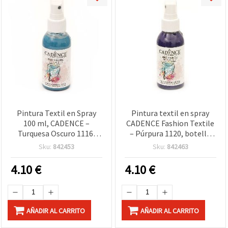
Pintura Textil en Spray
Pintura textil en spray
100 ml, CADENCE –
CADENCE Fashion Textile
Turquesa Oscuro 1116,
– Púrpura 1120, botella
Secado Rápido para
pulverizadora de 100 ml,
Sku:
842453
Sku:
842463
Camisetas, Ropa y
para ropa y manualidades
Lienzos, Ideal para
DIY
4.10
€
4.10
€
Manualidades DIY y
Proyectos de Arte
AÑADIR AL CARRITO
AÑADIR AL CARRITO