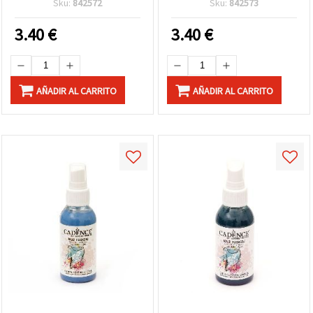
Sku:
842572
Sku:
842573
con destellos para ropa,
DIY, Ropa, Vaqueros y
vaqueros (denim), lona y
Calzado
3.40
€
3.40
€
manualidades DIY en tela
AÑADIR AL CARRITO
AÑADIR AL CARRITO