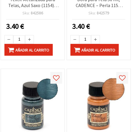
Telas, Azul Saxo (1154) –
CADENCE – Perla 1152,
50 ml, Resistente al
efecto nacarado brillante
Sku:
842586
Sku:
842579
lavado, Fácil de usar
para ropa, camisetas,
algodón y vaquero
3.40
€
3.40
€
(denim)
AÑADIR AL CARRITO
AÑADIR AL CARRITO