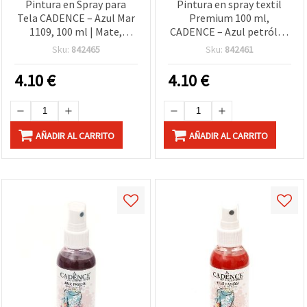
Pintura en Spray para
Pintura en spray textil
Tela CADENCE – Azul Mar
Premium 100 ml,
1109, 100 ml | Mate,
CADENCE – Azul petróleo
Secado Rápido | Para
1114 (Petrol Blue), secado
Sku:
842465
Sku:
842461
Ropa, Camisetas, Lienzo,
rápido y color duradero
Plantillas y Manualidades
para algodón, lona, denim
4.10
€
4.10
€
DIY
y otros tejidos
AÑADIR AL CARRITO
AÑADIR AL CARRITO