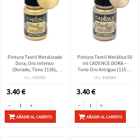
Pintura Textil Metalizada
Pintura Textil Metálica 50
Dora, Oro Intenso
ml CADENCE DORA –
(Dorado, Tono 1136),
Tono Oro Antiguo (1150),
CADENCE – 50 ml – Para
acabado dorado para
Sku:
842583
Sku:
842584
Ropa y Proyectos de
telas, ropa, camisetas,
Manualidades DIY
vaqueros y manualidades
3.40
€
3.40
€
DIY
AÑADIR AL CARRITO
AÑADIR AL CARRITO