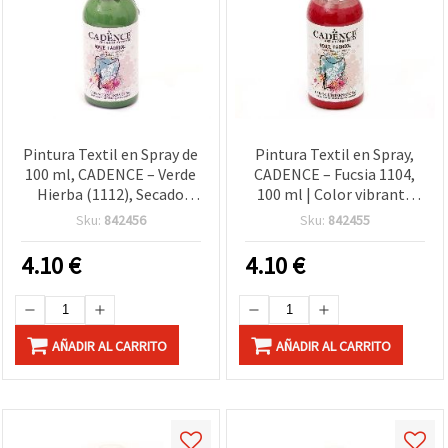
Pintura Textil en Spray de
Pintura Textil en Spray,
100 ml, CADENCE – Verde
CADENCE – Fucsia 1104,
Hierba (1112), Secado
100 ml | Color vibrante
Rápido, No Tóxica, para
para camisetas, ropa,
Sku:
842456
Sku:
842455
Telas (Camisetas,
manualidades DIY, diseño
Vaqueros, Lona, Tapicería)
de moda y proyectos
4.10
€
4.10
€
– Acabado Vibrante
creativos
AÑADIR AL CARRITO
AÑADIR AL CARRITO