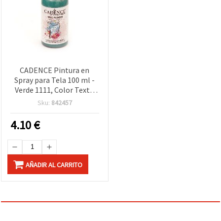
CADENCE Pintura en
Spray para Tela 100 ml -
Verde 1111, Color Textil
para Manualidades DIY,
Sku:
842457
Ropa, Camisetas y Arte en
Tela
4.10
€
AÑADIR AL CARRITO