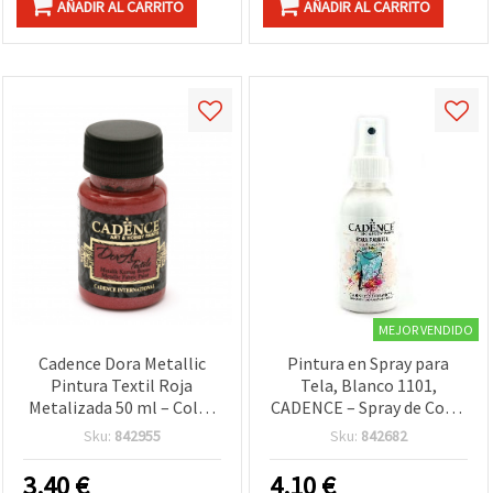
AÑADIR AL CARRITO
AÑADIR AL CARRITO
MEJOR VENDIDO
Cadence Dora Metallic
Pintura en Spray para
Pintura Textil Roja
Tela, Blanco 1101,
Metalizada 50 ml – Color
CADENCE – Spray de Color
1133 – Acabado de Brillo
Textil 100 ml para Diseño
Sku:
842955
Sku:
842682
Metálico para Ropa,
Textil, Ropa DIY,
Camisetas y Manualidades
Camisetas y Manualidades
3.40
€
4.10
€