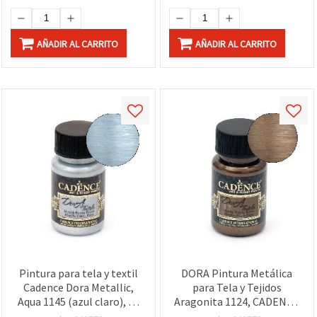
AÑADIR AL CARRITO
AÑADIR AL CARRITO
Pintura para tela y textil
DORA Pintura Metálica
Cadence Dora Metallic,
para Tela y Tejidos
Aqua 1145 (azul claro), 50
Aragonita 1124, CADENCE
ml – acabado brillante
– 50 ml para Manualidades