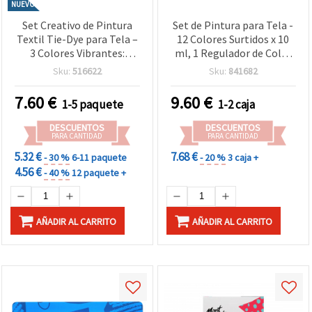
NUEVO
Set Creativo de Pintura
Set de Pintura para Tela -
Textil Tie-Dye para Tela –
12 Colores Surtidos x 10
3 Colores Vibrantes:
ml, 1 Regulador de Color
Negro, Azul y Verde – Ideal
de 30 ml y Pincel Incluido
Sku:
516622
Sku:
841682
para Manualidades DIY,
Moda y Arte en Textiles
7.60
€
9.60
€
1-5 paquete
1-2 caja
DESCUENTOS
DESCUENTOS
PARA CANTIDAD
PARA CANTIDAD
5.32 €
7.68 €
- 30 %
6-11 paquete
- 20 %
3 caja +
4.56 €
- 40 %
12 paquete +
AÑADIR AL CARRITO
AÑADIR AL CARRITO