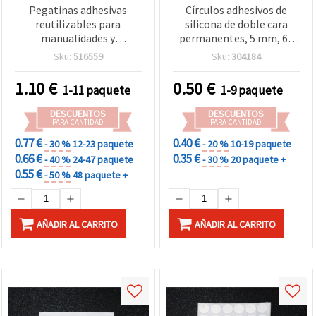
Pegatinas adhesivas
Círculos adhesivos de
reutilizables para
silicona de doble cara
manualidades y
permanentes, 5 mm, 60
scrapbooking — 2x14 g
uds – 1 hoja, para
Sku:
516559
Sku:
304184
manualidades y
scrapbooking
1.10
€
0.50
€
1-11 paquete
1-9 paquete
DESCUENTOS
DESCUENTOS
PARA CANTIDAD
PARA CANTIDAD
0.77 €
0.40 €
- 30 %
12-23 paquete
- 20 %
10-19 paquete
0.66 €
0.35 €
- 40 %
24-47 paquete
- 30 %
20 paquete +
0.55 €
- 50 %
48 paquete +
AÑADIR AL CARRITO
AÑADIR AL CARRITO