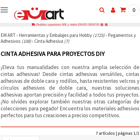
0
Pedidos superiores 60€ y obtén ENVÍO GRATIS!
EM ART
›
Herramientas y Embalajes para Hobby
(1725)
›
Pegamentos y
Adhesivos
(108)
›
Cinta Adhesiva
(7)
CINTA ADHESIVA PARA PROYECTOS DIY
¡Eleva tus manualidades con nuestra amplia selección de
cintas adhesivas! Desde cintas adhesivas versátiles, cintas
adhesivas de doble cara y rodillos, hasta resistentes velcros y
círculos adhesivos de doble cara, nuestras soluciones
adhesivas aportan precisión y facilidad a todos tus proyectos.
¡No olvides explorar también nuestras otras categorías de
colecciones para pegado! Encuentra los materiales adhesivos
perfectos para tus creaciones a precios competitivos.
7 artículos | páginas 1/1