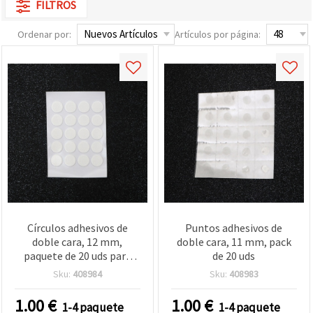
FILTROS
Ordenar por:
Artículos por página:
Círculos adhesivos de
Puntos adhesivos de
doble cara, 12 mm,
doble cara, 11 mm, pack
paquete de 20 uds para
de 20 uds
manualidades y
Sku:
408984
Sku:
408983
scrapbooking
1.00
€
1.00
€
1-4 paquete
1-4 paquete