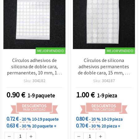
MEJOR VENDIDO
MEJOR VENDIDO
Círculos adhesivos de
Círculos de silicona
silicona de doble cara,
adhesivos permanentes
permanentes, 10 mm, 100
de doble cara, 15 mm, 60
uds - 1 hoja
uds - 1 hoja
Sku:
304182
Sku:
304187
0.90
€
1.00
€
1-9 paquete
1-9 pieza
DESCUENTOS
DESCUENTOS
PARA CANTIDAD
PARA CANTIDAD
0.72 €
0.80 €
- 20 %
10-19 paquete
- 20 %
10-19 pieza
0.63 €
0.70 €
- 30 %
20 paquete +
- 30 %
20 pieza +