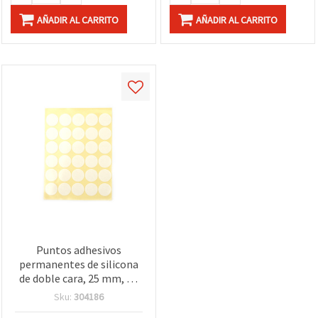
AÑADIR AL CARRITO
AÑADIR AL CARRITO
Puntos adhesivos
permanentes de silicona
de doble cara, 25 mm, 30
uds - 1 hoja, para
Sku:
304186
manualidades y