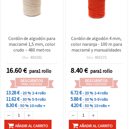
Cordón de algodón para
Cordón de algodón 4 mm,
macramé 1,5 mm, color
color naranja - 100 m para
crudo ~ 480 metros
macramé y manualidades
Sku:
403261
Sku:
403272
16.60
€
8.40
€
para1 rollo
para1 rollo
DESCUENTOS
DESCUENTOS
PARA CANTIDAD
PARA CANTIDAD
13.28 €
6.72 €
- 20 %
2-4 rollo
- 20 %
2-4 rollo
11.62 €
5.88 €
- 30 %
5-9 rollo
- 30 %
5-9 rollo
8.30 €
4.20 €
- 50 %
10 rollo +
- 50 %
10 rollo +
AÑADIR AL CARRITO
AÑADIR AL CARRITO