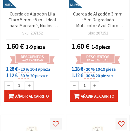
NUEVO
NUEVO
Cuerda de Algodón Lila
Cuerda de Algodón 3 mm
Claro 5 mm ~5 m – Ideal
~5 m Degradado
para Macramé, Nudos y
Multicolor Azul Claro,
Manualidades DIY
Menta y Lila Claro – Ideal
Sku:
207152
Sku:
207151
Creativas
para Macramé, Nudos y
Manualidades DIY
1.60
€
1.60
€
1-9 pieza
1-9 pieza
Creativas
DESCUENTOS
DESCUENTOS
PARA CANTIDAD
PARA CANTIDAD
1.28 €
1.28 €
- 20 %
10-19 pieza
- 20 %
10-19 pieza
1.12 €
1.12 €
- 30 %
20 pieza +
- 30 %
20 pieza +
AÑADIR AL CARRITO
AÑADIR AL CARRITO