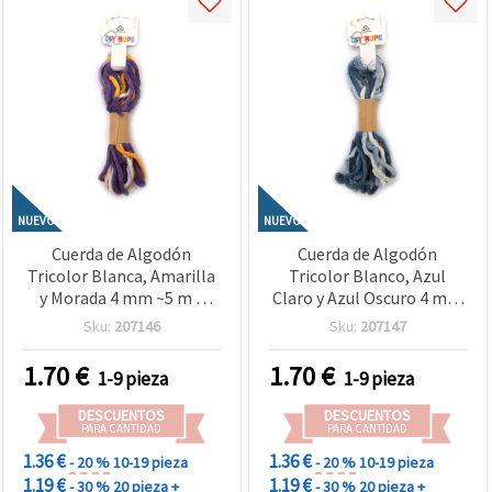
NUEVO
NUEVO
Cuerda de Algodón
Cuerda de Algodón
Tricolor Blanca, Amarilla
Tricolor Blanco, Azul
y Morada 4 mm ~5 m –
Claro y Azul Oscuro 4 mm
Ideal para Macramé,
~5 m – Ideal para
Sku:
207146
Sku:
207147
Nudos y Manualidades DIY
Macramé, Nudos y
Creativas
Manualidades DIY
1.70
€
1.70
€
1-9 pieza
1-9 pieza
Creativas
DESCUENTOS
DESCUENTOS
PARA CANTIDAD
PARA CANTIDAD
1.36 €
1.36 €
- 20 %
10-19 pieza
- 20 %
10-19 pieza
1.19 €
1.19 €
- 30 %
20 pieza +
- 30 %
20 pieza +