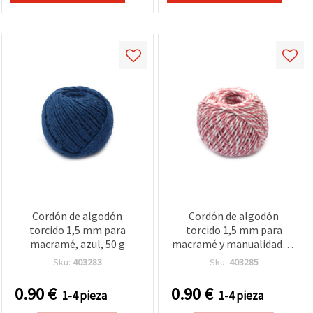
Cordón de algodón
Cordón de algodón
torcido 1,5 mm para
torcido 1,5 mm para
macramé, azul, 50 g
macramé y manualidades,
blanco y rosa claro - 50 g
Sku:
403283
Sku:
403285
0.90
€
0.90
€
1-4 pieza
1-4 pieza