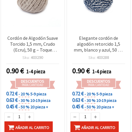
Cordón de Algodón Suave
Elegante cordón de
Torcido 1,5 mm, Crudo
algodón retorcido 1,5
(Ecru), 50 g – Toque
mm, blanco y azul, 50 g –
delicado para proyectos
Ideal para manualidades,
Sku:
403290
Sku:
403288
de manualidades y
DIY y decoración
macramé
0.90
€
0.90
€
1-4 pieza
1-4 pieza
DESCUENTOS
DESCUENTOS
PARA CANTIDAD
PARA CANTIDAD
0.72 €
0.72 €
- 20 %
5-9 pieza
- 20 %
5-9 pieza
0.63 €
0.63 €
- 30 %
10-19 pieza
- 30 %
10-19 pieza
0.45 €
0.45 €
- 50 %
20 pieza +
- 50 %
20 pieza +
AÑADIR AL CARRITO
AÑADIR AL CARRITO