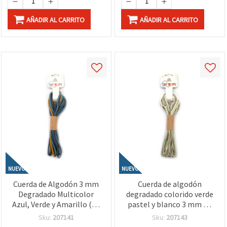
AÑADIR AL CARRITO
AÑADIR AL CARRITO
NUEVO
NUEVO
Cuerda de Algodón 3 mm
Cuerda de algodón
Degradado Multicolor
degradado colorido verde
Azul, Verde y Amarillo (≈5
pastel y blanco 3 mm ~5
m) – Ideal para Macramé,
m – Ideal para macramé,
Sku:
207141
Sku:
207143
Nudos y Manualidades DIY
anudado y manualidades