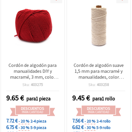
Cordón de algodón para
Cordón de algodón suave
manualidades DIY y
1,5 mm para macramé y
macramé, 3 mm, color
manualidades, color
rojo, 500 g (~135 m)
crudo, 180 m – Toque
Sku:
403275
Sku:
403258
delicado para creaciones
hechas a mano
9.65
€
9.45
€
para1 pieza
para1 rollo
DESCUENTOS
DESCUENTOS
PARA CANTIDAD
PARA CANTIDAD
7.72 €
7.56 €
- 20 %
2-4 pieza
- 20 %
2-4 rollo
6.75 €
6.62 €
- 30 %
5-9 pieza
- 30 %
5-9 rollo