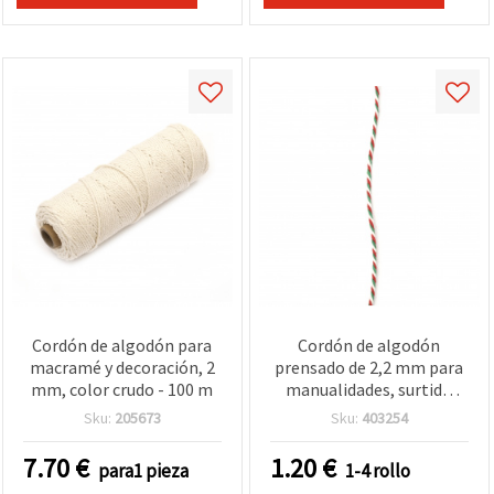
Cordón de algodón para
Cordón de algodón
macramé y decoración, 2
prensado de 2,2 mm para
mm, color crudo - 100 m
manualidades, surtido
(blanco, rojo y verde), 3x4
Sku:
205673
Sku:
403254
hebras, ~20 m
7.70
€
1.20
€
para1 pieza
1-4 rollo