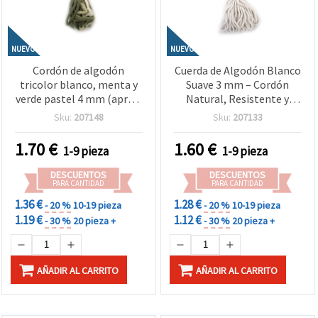
NUEVO
NUEVO
Cordón de algodón
Cuerda de Algodón Blanco
tricolor blanco, menta y
Suave 3 mm – Cordón
verde pastel 4 mm (aprox.
Natural, Resistente y
5 m) – Ideal para
Decorativo para
Sku:
207148
Sku:
207133
macramé, nudos y
Manualidades, Rollo ~10
manualidades DIY
m EM ART
1.70
€
1.60
€
1-9 pieza
1-9 pieza
creativas
DESCUENTOS
DESCUENTOS
PARA CANTIDAD
PARA CANTIDAD
1.36 €
1.28 €
- 20 %
10-19 pieza
- 20 %
10-19 pieza
1.19 €
1.12 €
- 30 %
20 pieza +
- 30 %
20 pieza +
AÑADIR AL CARRITO
AÑADIR AL CARRITO