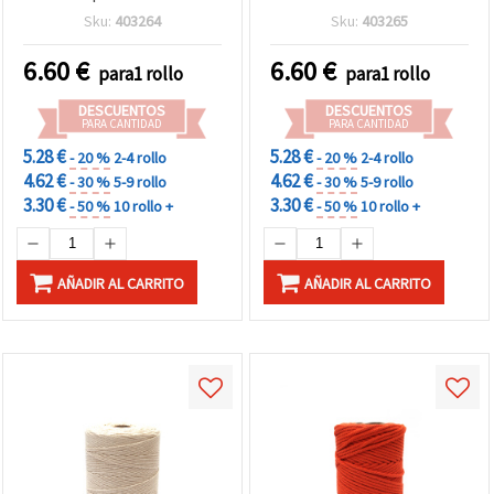
manualidades
Sku:
403264
Sku:
403265
6.60
€
6.60
€
para1 rollo
para1 rollo
DESCUENTOS
DESCUENTOS
PARA CANTIDAD
PARA CANTIDAD
5.28 €
5.28 €
- 20 %
2-4 rollo
- 20 %
2-4 rollo
4.62 €
4.62 €
- 30 %
5-9 rollo
- 30 %
5-9 rollo
3.30 €
3.30 €
- 50 %
10 rollo +
- 50 %
10 rollo +
AÑADIR AL CARRITO
AÑADIR AL CARRITO