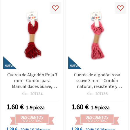
NUEVO
NUEVO
Cuerda de Algodón Roja 3
Cuerda de algodón rosa
mm – Cordón para
suave 3 mm – Cordón
Manualidades Suave,
natural, resistente y
Resistente y Decorativo,
decorativo para
Sku:
207134
Sku:
207136
Rollo ~10 m
manualidades, rollo
aprox. 10 m
1.60
€
1.60
€
1-9 pieza
1-9 pieza
DESCUENTOS
DESCUENTOS
PARA CANTIDAD
PARA CANTIDAD
1.28 €
1.28 €
- 20 %
10-19 pieza
- 20 %
10-19 pieza