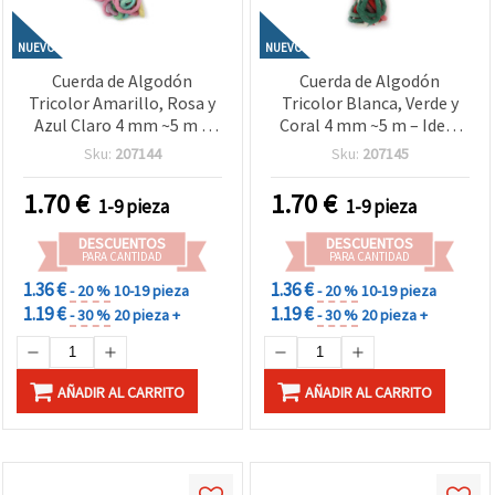
NUEVO
NUEVO
Cuerda de Algodón
Cuerda de Algodón
Tricolor Amarillo, Rosa y
Tricolor Blanca, Verde y
Azul Claro 4 mm ~5 m –
Coral 4 mm ~5 m – Ideal
Ideal para Macramé,
para Macramé, Nudos y
Sku:
207144
Sku:
207145
Nudos y Manualidades DIY
Manualidades DIY
Creativas
Creativas
1.70
€
1.70
€
1-9 pieza
1-9 pieza
DESCUENTOS
DESCUENTOS
PARA CANTIDAD
PARA CANTIDAD
1.36 €
1.36 €
- 20 %
10-19 pieza
- 20 %
10-19 pieza
1.19 €
1.19 €
- 30 %
20 pieza +
- 30 %
20 pieza +
AÑADIR AL CARRITO
AÑADIR AL CARRITO