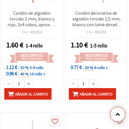
Cordón de algodón
Cordón decorativo de
torcido 2 mm, blanco y
algodón torcido 1,5 mm,
rojo, 2x4 cabos, aprox. 40
blanco con lamé dorado,
m para manualidades y
aprox. 20 m – para
Sku:
403253
Sku:
403251
macramé
envolver regalos,
decoración y
1.60
€
1.10
€
1-4 rollo
1-5 rollo
manualidades DIY
DESCUENTOS
DESCUENTOS
PARA CANTIDAD
PARA CANTIDAD
1.12 €
0.77 €
- 30 %
5-9 rollo
- 30 %
6 rollo +
0.96 €
- 40 %
10 rollo +
AÑADIR AL CARRITO
AÑADIR AL CARRITO