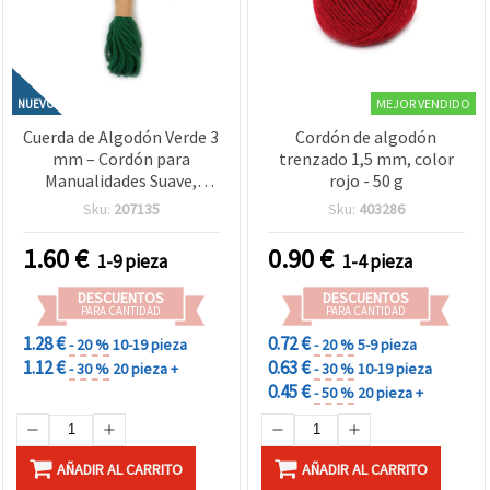
MEJOR VENDIDO
NUEVO
Cuerda de Algodón Verde 3
Cordón de algodón
mm – Cordón para
trenzado 1,5 mm, color
Manualidades Suave,
rojo - 50 g
Resistente y Decorativo,
Sku:
207135
Sku:
403286
Rollo ~10 m
1.60
€
0.90
€
1-9 pieza
1-4 pieza
DESCUENTOS
DESCUENTOS
PARA CANTIDAD
PARA CANTIDAD
1.28 €
0.72 €
- 20 %
10-19 pieza
- 20 %
5-9 pieza
1.12 €
0.63 €
- 30 %
20 pieza +
- 30 %
10-19 pieza
0.45 €
- 50 %
20 pieza +
AÑADIR AL CARRITO
AÑADIR AL CARRITO