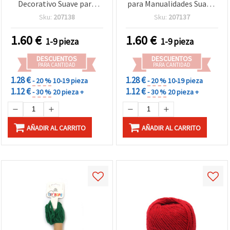
Decorativo Suave para
para Manualidades Suave,
Manualidades ~10 m en
Resistente y Decorativo,
Sku:
207138
Sku:
207137
Rollo – Ideal para
Rollo ~10 m
Macramé, Nudos y
1.60
€
1.60
€
1-9 pieza
1-9 pieza
Proyectos DIY
DESCUENTOS
DESCUENTOS
PARA CANTIDAD
PARA CANTIDAD
1.28 €
1.28 €
- 20 %
10-19 pieza
- 20 %
10-19 pieza
1.12 €
1.12 €
- 30 %
20 pieza +
- 30 %
20 pieza +
AÑADIR AL CARRITO
AÑADIR AL CARRITO