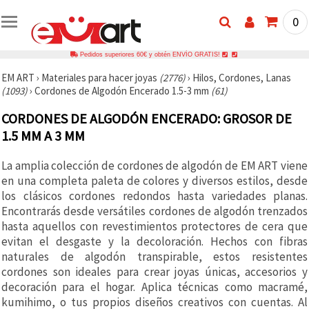
0
Pedidos superiores 60€ y obtén ENVÍO GRATIS!
EM ART
›
Materiales para hacer joyas
(2776)
›
Hilos, Cordones, Lanas
(1093)
›
Cordones de Algodón Encerado 1.5-3 mm
(61)
CORDONES DE ALGODÓN ENCERADO: GROSOR DE
1.5 MM A 3 MM
La amplia colección de cordones de algodón de EM ART viene
en una completa paleta de colores y diversos estilos, desde
los clásicos cordones redondos hasta variedades planas.
Encontrarás desde versátiles cordones de algodón trenzados
hasta aquellos con revestimientos protectores de cera que
evitan el desgaste y la decoloración. Hechos con fibras
naturales de algodón transpirable, estos resistentes
cordones son ideales para crear joyas únicas, accesorios y
decoración para el hogar. Aplica técnicas como macramé,
kumihimo, o tus propios diseños creativos con cuentas. Al