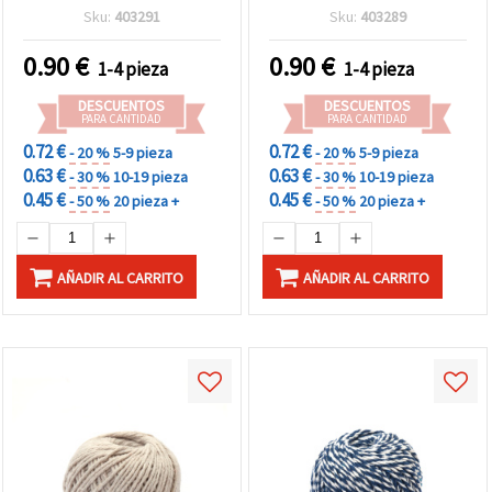
50 gramos
Sku:
403291
Sku:
403289
0.90
€
0.90
€
1-4 pieza
1-4 pieza
DESCUENTOS
DESCUENTOS
PARA CANTIDAD
PARA CANTIDAD
0.72 €
0.72 €
- 20 %
5-9 pieza
- 20 %
5-9 pieza
0.63 €
0.63 €
- 30 %
10-19 pieza
- 30 %
10-19 pieza
0.45 €
0.45 €
- 50 %
20 pieza +
- 50 %
20 pieza +
AÑADIR AL CARRITO
AÑADIR AL CARRITO