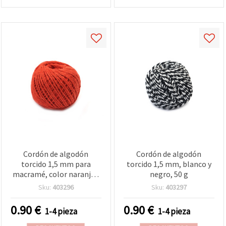
Cordón de algodón
Cordón de algodón
torcido 1,5 mm para
torcido 1,5 mm, blanco y
macramé, color naranja -
negro, 50 g
50 g
Sku:
403296
Sku:
403297
0.90
€
0.90
€
1-4 pieza
1-4 pieza