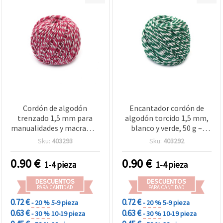
Cordón de algodón
Encantador cordón de
trenzado 1,5 mm para
algodón torcido 1,5 mm,
manualidades y macramé,
blanco y verde, 50 g –
blanco y rosa oscuro - 50 g
perfecto para
Sku:
403293
Sku:
403292
manualidades creativas y
proyectos DIY
0.90
€
0.90
€
1-4 pieza
1-4 pieza
DESCUENTOS
DESCUENTOS
PARA CANTIDAD
PARA CANTIDAD
0.72 €
0.72 €
- 20 %
5-9 pieza
- 20 %
5-9 pieza
0.63 €
0.63 €
- 30 %
10-19 pieza
- 30 %
10-19 pieza