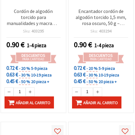
Cordón de algodón
Encantador cordón de
torcido para
algodón torcido 1,5 mm,
manualidades y macramé,
rosa oscuro, 50 g –
1,5 mm, blanco y naranja,
perfecto para
Sku:
403295
Sku:
403294
50 g
manualidades y macramé
0.90
€
0.90
€
1-4 pieza
1-4 pieza
DESCUENTOS
DESCUENTOS
PARA CANTIDAD
PARA CANTIDAD
0.72 €
0.72 €
- 20 %
5-9 pieza
- 20 %
5-9 pieza
0.63 €
0.63 €
- 30 %
10-19 pieza
- 30 %
10-19 pieza
0.45 €
0.45 €
- 50 %
20 pieza +
- 50 %
20 pieza +
AÑADIR AL CARRITO
AÑADIR AL CARRITO