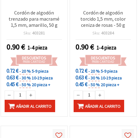
Cordón de algodón
Cordón de algodón
trenzado para macramé
torcido 1,5 mm, color
1,5 mm, amarillo, 50 g
ceniza de rosas - 50 g
Sku:
403281
Sku:
403284
0.90
€
0.90
€
1-4 pieza
1-4 pieza
DESCUENTOS
DESCUENTOS
PARA CANTIDAD
PARA CANTIDAD
0.72 €
0.72 €
- 20 %
5-9 pieza
- 20 %
5-9 pieza
0.63 €
0.63 €
- 30 %
10-19 pieza
- 30 %
10-19 pieza
0.45 €
0.45 €
- 50 %
20 pieza +
- 50 %
20 pieza +
AÑADIR AL CARRITO
AÑADIR AL CARRITO