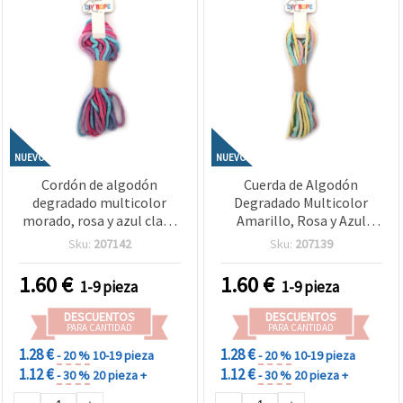
NUEVO
NUEVO
Cordón de algodón
Cuerda de Algodón
degradado multicolor
Degradado Multicolor
morado, rosa y azul claro
Amarillo, Rosa y Azul
3 mm (≈5 m) – Ideal para
Claro 3 mm ~5 m – Ideal
Sku:
207142
Sku:
207139
macramé, nudos y
para Macramé, Nudos y
manualidades DIY
Manualidades DIY
1.60
€
1.60
€
1-9 pieza
1-9 pieza
creativas
Creativas
DESCUENTOS
DESCUENTOS
PARA CANTIDAD
PARA CANTIDAD
1.28 €
1.28 €
- 20 %
10-19 pieza
- 20 %
10-19 pieza
1.12 €
1.12 €
- 30 %
20 pieza +
- 30 %
20 pieza +