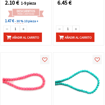
2.10
€
6.45
€
1-9 pieza
para aceites esenciales,
para bisutería y
DESCUENTOS
manualidades DIY
PARA CANTIDAD
1.47 €
- 30 %
10 pieza +
AÑADIR AL CARRITO
AÑADIR AL CARRITO