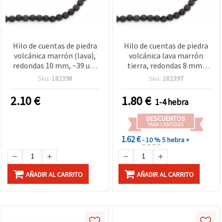
Hilo de cuentas de piedra
Hilo de cuentas de piedra
volcánica marrón (lava),
volcánica lava marrón
redondas 10 mm, ~39 uds
tierra, redondas 8 mm,
– Ideal para bisutería y
~49 uds – Ideal para
Sku:
182398
Sku:
182397
manualidades, joyería
bisutería y joyería
natural y única
artesanal natural DIY
2.10
€
1.80
€
1-4 hebra
DESCUENTOS
PARA CANTIDAD
1.62 €
- 10 %
5 hebra +
AÑADIR AL CARRITO
AÑADIR AL CARRITO