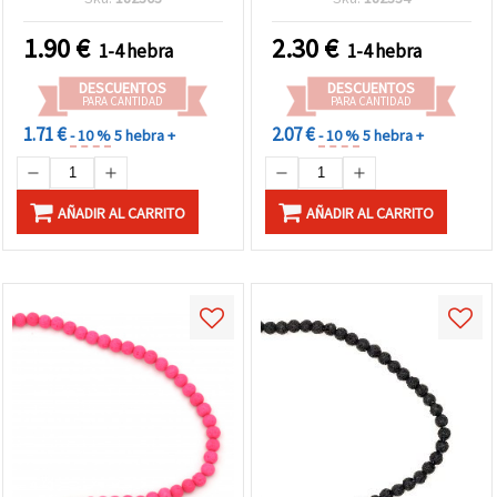
Creación de Joyería DIY
bisutería y joyería DIY
Única
1.90
€
2.30
€
1-4 hebra
1-4 hebra
DESCUENTOS
DESCUENTOS
PARA CANTIDAD
PARA CANTIDAD
1.71 €
2.07 €
- 10 %
5 hebra +
- 10 %
5 hebra +
AÑADIR AL CARRITO
AÑADIR AL CARRITO