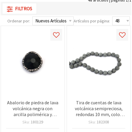
FILTROS
Ordenar por:
Artículos por página:
Abalorio de piedra de lava
Tira de cuentas de lava
volcánica negra con
volcánica semipreciosa,
arcilla polimérica y
redondas 10 mm, color
detalles de cristal, 17x8
platino galvanizado
Sku:
180129
Sku:
182308
mm, agujero de 1 mm –
(tono plateado), aprox. 37
abalorio poroso difusor
piezas