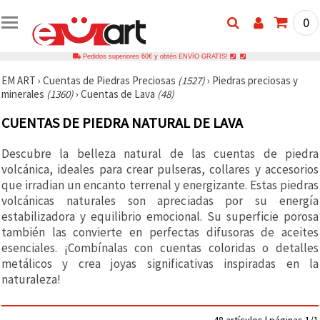
0
Pedidos superiores 60€ y obtén ENVÍO GRATIS!
EM ART
›
Cuentas de Piedras Preciosas
(1527)
›
Piedras preciosas y
minerales
(1360)
›
Cuentas de Lava
(48)
CUENTAS DE PIEDRA NATURAL DE LAVA
Descubre la belleza natural de las cuentas de piedra
volcánica, ideales para crear pulseras, collares y accesorios
que irradian un encanto terrenal y energizante. Estas piedras
volcánicas naturales son apreciadas por su energía
estabilizadora y equilibrio emocional. Su superficie porosa
también las convierte en perfectas difusoras de aceites
esenciales. ¡Combínalas con cuentas coloridas o detalles
metálicos y crea joyas significativas inspiradas en la
naturaleza!
48 artículos | páginas 1/1