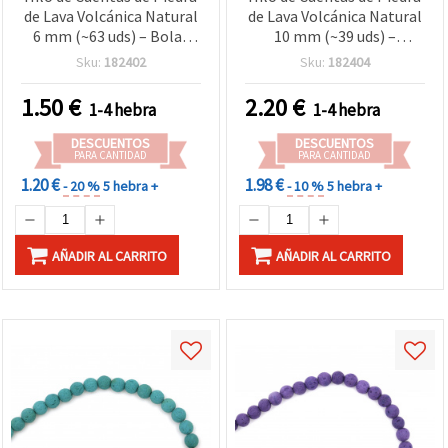
de Lava Volcánica Natural
de Lava Volcánica Natural
6 mm (~63 uds) – Bolas
10 mm (~39 uds) –
Redondas Azul Profundo
Cuentas Redondas Azul
Sku:
182402
Sku:
182404
con Textura Única, Ideal
Profundo con Textura
para Bisutería Hecha a
Única, Ideal para Bisutería
1.50
€
2.20
€
1-4 hebra
1-4 hebra
Mano y Manualidades DIY
y Manualidades DIY de
Joyas Artesanales
DESCUENTOS
DESCUENTOS
PARA CANTIDAD
PARA CANTIDAD
1.20 €
1.98 €
- 20 %
5 hebra +
- 10 %
5 hebra +
AÑADIR AL CARRITO
AÑADIR AL CARRITO