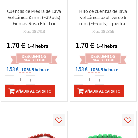
Cuentas de Piedra de Lava
Hilo de cuentas de lava
Volcánica 8 mm (~39 uds)
volcánica azul-verde 6
– Gemas Rosa Eléctrico
mm (~66 uds) – piedras
Vibrante para Bisutería y
naturales texturizadas
Sku:
182413
Sku:
182356
Manualidades, Accesorios
con energía terrenal para
Modernos y Llamativos
bisutería y manualidades
1.70
€
1.70
€
1-4 hebra
1-4 hebra
DIY
DESCUENTOS
DESCUENTOS
PARA CANTIDAD
PARA CANTIDAD
1.53 €
1.53 €
- 10 %
5 hebra +
- 10 %
5 hebra +
AÑADIR AL CARRITO
AÑADIR AL CARRITO