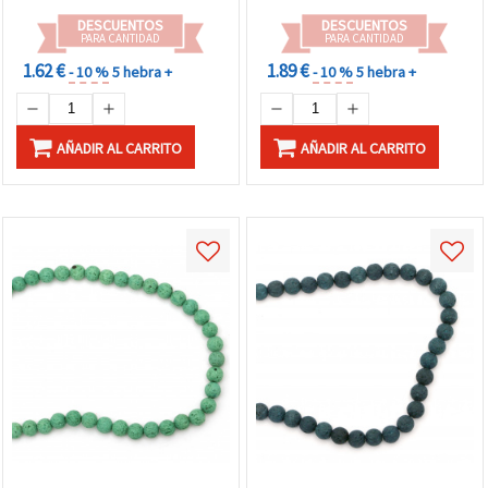
manualidades DIY,
DESCUENTOS
DESCUENTOS
pulseras y collares
PARA CANTIDAD
PARA CANTIDAD
1.62 €
1.89 €
- 10 %
5 hebra +
- 10 %
5 hebra +
AÑADIR AL CARRITO
AÑADIR AL CARRITO