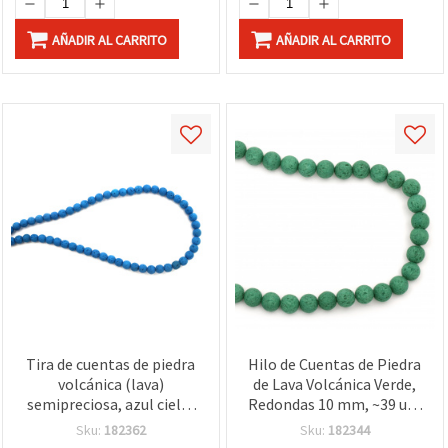
AÑADIR AL CARRITO
AÑADIR AL CARRITO
Tira de cuentas de piedra
Hilo de Cuentas de Piedra
volcánica (lava)
de Lava Volcánica Verde,
semipreciosa, azul cielo,
Redondas 10 mm, ~39 uds
redondas, 6 mm, ~63 uds
– Ideal para Bisutería y
Sku:
182362
Sku:
182344
Manualidades con Estilo