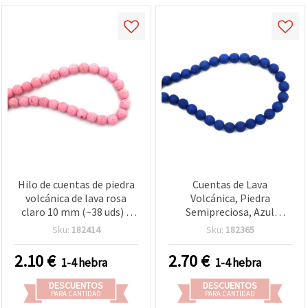
Hilo de cuentas de piedra
Cuentas de Lava
volcánica de lava rosa
Volcánica, Piedra
claro 10 mm (~38 uds) –
Semipreciosa, Azul
Cuentas naturales
Ultramar, Redondas 10
Sku:
182414
Sku:
182365
semipreciosas porosas
mm, aprox. 39 piezas
suaves, ideales para
2.10
€
2.70
€
1-4 hebra
1-4 hebra
bisutería artesanal
femenina, manualidades y
DESCUENTOS
DESCUENTOS
diseños creativos
PARA CANTIDAD
PARA CANTIDAD