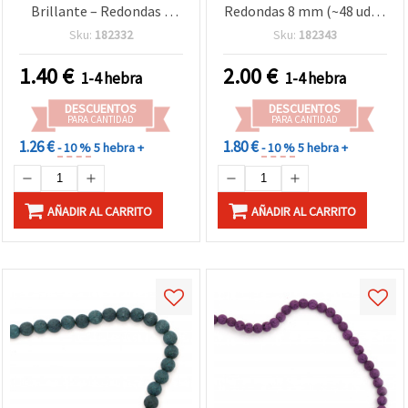
Brillante – Redondas 6
Redondas 8 mm (~48 uds),
mm (~63 uds), Ideal para
Ideal para Bisutería y
Sku:
182332
Sku:
182343
Bisutería Energética,
Manualidades con Estilo
Natural y Creativa DIY
Natural y Energético
1.40
€
2.00
€
1-4 hebra
1-4 hebra
DESCUENTOS
DESCUENTOS
PARA CANTIDAD
PARA CANTIDAD
1.26 €
1.80 €
- 10 %
5 hebra +
- 10 %
5 hebra +
AÑADIR AL CARRITO
AÑADIR AL CARRITO