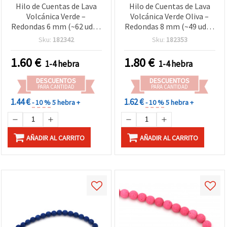
Hilo de Cuentas de Lava
Hilo de Cuentas de Lava
Volcánica Verde –
Volcánica Verde Oliva –
Redondas 6 mm (~62 uds),
Redondas 8 mm (~49 uds),
Ideal para Bisutería y
Ideal para Bisutería y
Sku:
182342
Sku:
182353
Manualidades con Estilo
Manualidades: Diseños
Natural y Creativo
Naturales, Energéticos y
1.60
€
1.80
€
1-4 hebra
1-4 hebra
Creativos
DESCUENTOS
DESCUENTOS
PARA CANTIDAD
PARA CANTIDAD
1.44 €
1.62 €
- 10 %
5 hebra +
- 10 %
5 hebra +
AÑADIR AL CARRITO
AÑADIR AL CARRITO