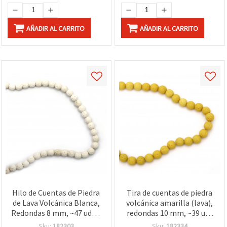
AÑADIR AL CARRITO
AÑADIR AL CARRITO
Hilo de Cuentas de Piedra
Tira de cuentas de piedra
de Lava Volcánica Blanca,
volcánica amarilla (lava),
Redondas 8 mm, ~47 uds –
redondas 10 mm, ~39 uds
Ideal para Manualidades y
– Ideal para crear
Sku:
182303
Sku:
182334