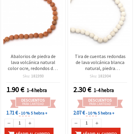
Abalorios de piedra de
Tira de cuentas redondas
lava volcánica natural
de lava volcánica blanca
color ocre, redondos de 8
natural, piedra
mm ~ 47 cuentas por tira -
semipreciosa, 10 mm,
Sku:
182393
Sku:
182304
piedras semipreciosas
aprox. 39 uds –
para bisutería y
Suministros para
1.90
€
2.30
€
1-4 hebra
1-4 hebra
manualidades DIY:
bisutería y manualidades
pulseras y collares
DESCUENTOS
DESCUENTOS
PARA CANTIDAD
PARA CANTIDAD
1.71 €
2.07 €
- 10 %
5 hebra +
- 10 %
5 hebra +
AÑADIR AL CARRITO
AÑADIR AL CARRITO