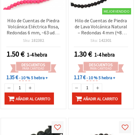
MEJOR VENDIDO
Hilo de Cuentas de Piedra
Hilo de Cuentas de Piedra
Volcánica Eléctrica Rosa,
de Lava Volcánica Natural
Redondas 6 mm, ~63 uds –
– Redondas 4 mm (≈85
Ideal para Bisutería
uds), Ideal para Bisutería y
Sku:
182382
Sku:
142301
Creativa y Manualidades
Manualidades: Joyas
DIY
Únicas, Estilo Natural y
1.50
€
1.30
€
1-4 hebra
1-4 hebra
Boho
DESCUENTOS
DESCUENTOS
PARA CANTIDAD
PARA CANTIDAD
1.35 €
1.17 €
- 10 %
5 hebra +
- 10 %
5 hebra +
AÑADIR AL CARRITO
AÑADIR AL CARRITO