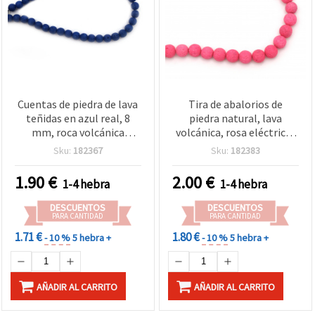
Cuentas de piedra de lava
Tira de abalorios de
teñidas en azul real, 8
piedra natural, lava
mm, roca volcánica
volcánica, rosa eléctrico,
semipreciosa, textura
redondas 8 mm ~ 47 uds.
Sku:
182367
Sku:
182383
porosa, 1 hilo (aprox. 47
uds) para bisutería,
1.90
€
2.00
€
1-4 hebra
1-4 hebra
pulseras y manualidades
DIY
DESCUENTOS
DESCUENTOS
PARA CANTIDAD
PARA CANTIDAD
1.71 €
1.80 €
- 10 %
5 hebra +
- 10 %
5 hebra +
AÑADIR AL CARRITO
AÑADIR AL CARRITO