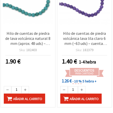
Hilo de cuentas de piedra
Hilo de cuentas de piedra
de lava volcánica natural 8
volcánica lava lila claro 6
mm (aprox. 48 uds) –
mm (~63 uds) – cuentas
Redondas azul profundo
naturales semipreciosas
Sku:
182403
Sku:
182379
semipreciosas con
con textura única, ideales
textura porosa única,
para bisutería elegante,
1.90
€
1.40
€
1-4 hebra
ideal para bisutería DIY,
abalorios y manualidades
pulseras y accesorios
DIY
DESCUENTOS
modernos
PARA CANTIDAD
1.26 €
- 10 %
5 hebra +
AÑADIR AL CARRITO
AÑADIR AL CARRITO