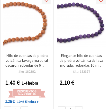
Hilo de cuentas de piedra
Elegante hilo de cuentas
volcánica lava gema coral
de piedra volcánica de lava
oscuro, redondas de 6 mm
morada, redondas 10 mm,
(~63 uds) – Ideal para
~39 uds – Ideal para
Sku:
182392
Sku:
182374
bisutería y manualidades
bisutería y manualidades
con un toque cálido y
creativas
1.40
€
2.10
€
1-4 hebra
distintivo
DESCUENTOS
PARA CANTIDAD
1.26 €
- 10 %
5 hebra +