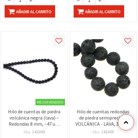
AÑADIR AL CARRITO
AÑADIR AL CARRITO
MEJOR VENDIDO
Hilo de cuentas de piedra
Hilo de cuentas redondas
volcánica negra (lava) –
de piedra semipreciosa
Redondas 8 mm, ~47 uds
VOLCÁNICA - LAVA, 12 mm
para manualidades y
~ 31 piezas (surtido/mix)
Sku:
142303
Sku:
142305
bisutería DIY llamativa y