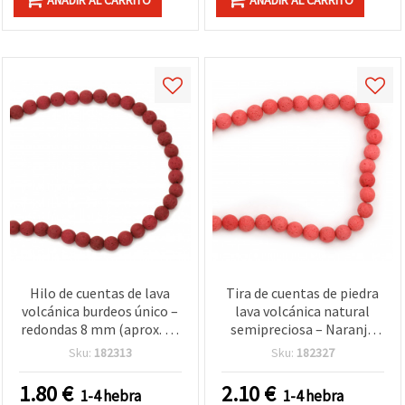
Hilo de cuentas de lava
Tira de cuentas de piedra
volcánica burdeos único –
lava volcánica natural
redondas 8 mm (aprox. 49
semipreciosa – Naranja
uds), ideal para bisutería y
eléctrico, 10 mm,
Sku:
182313
Sku:
182327
manualidades: diseños de
redondas, aprox. 39
joyería natural, terrosa y
piezas, cuentas porosas
1.80
€
2.10
€
1-4 hebra
1-4 hebra
creativa
difusoras para bisutería y