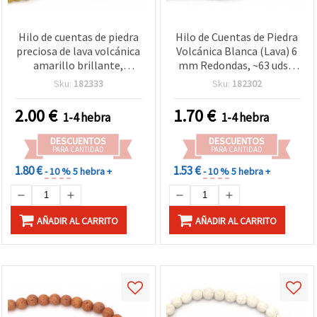
Hilo de cuentas de piedra
Hilo de Cuentas de Piedra
preciosa de lava volcánica
Volcánica Blanca (Lava) 6
amarillo brillante,
mm Redondas, ~63 uds –
redondas 8 mm, ~47 uds –
Ideal para Bisutería y
Sku:
182333
Sku:
182302
Ideal para bisutería alegre
Joyería DIY Creativa
y creativa DIY
2.00
€
1.70
€
1-4 hebra
1-4 hebra
DESCUENTOS
DESCUENTOS
PARA CANTIDAD
PARA CANTIDAD
1.80 €
1.53 €
- 10 %
5 hebra +
- 10 %
5 hebra +
AÑADIR AL CARRITO
AÑADIR AL CARRITO