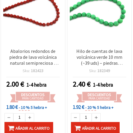
Abalorios redondos de
Hilo de cuentas de lava
piedra de lava volcánica
volcánica verde 10 mm
natural semipreciosa –
(~39 uds) – piedras
marrón claro, 8 mm, tira
naturales texturizadas de
Sku:
182423
Sku:
182349
de aprox. 47 piezas para
color intenso para
bisutería y manualidades
bisutería y joyería DIY
2.00
€
2.40
€
1-4 hebra
1-4 hebra
audaz
DESCUENTOS
DESCUENTOS
PARA CANTIDAD
PARA CANTIDAD
1.80 €
1.92 €
- 10 %
5 hebra +
- 20 %
5 hebra +
AÑADIR AL CARRITO
AÑADIR AL CARRITO