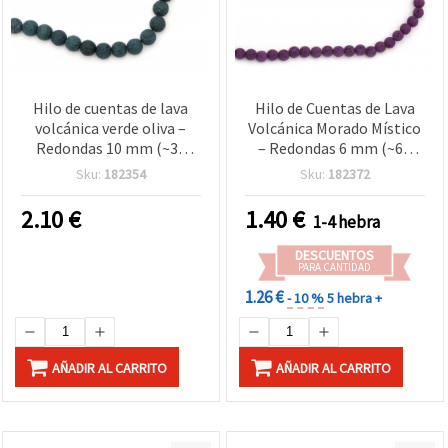
Hilo de cuentas de lava
Hilo de Cuentas de Lava
volcánica verde oliva –
Volcánica Morado Místico
Redondas 10 mm (~39
– Redondas 6 mm (~63
uds), ideal para bisutería y
uds), Ideal para Bisutería
Sku:
182354
Sku:
182372
joyería handmade con
Creativa y Manualidades
estilo natural y efecto
DIY, Diseños de Joyería
2.10
€
1.40
€
1-4 hebra
grounding
Únicos y Artísticos
DESCUENTOS
PARA CANTIDAD
1.26 €
- 10 %
5 hebra +
AÑADIR AL CARRITO
AÑADIR AL CARRITO