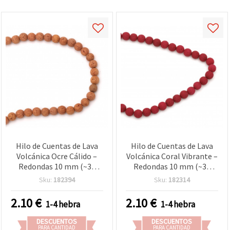
Hilo de Cuentas de Lava
Hilo de Cuentas de Lava
Volcánica Ocre Cálido –
Volcánica Coral Vibrante –
Redondas 10 mm (~39
Redondas 10 mm (~39
uds), Ideal para Bisutería
uds), ideal para bisutería y
Sku:
182394
Sku:
182314
Natural, Rústica y
manualidades, joyería
Creativa (Manualidades)
natural y creativa
2.10
€
2.10
€
1-4 hebra
1-4 hebra
DESCUENTOS
DESCUENTOS
PARA CANTIDAD
PARA CANTIDAD