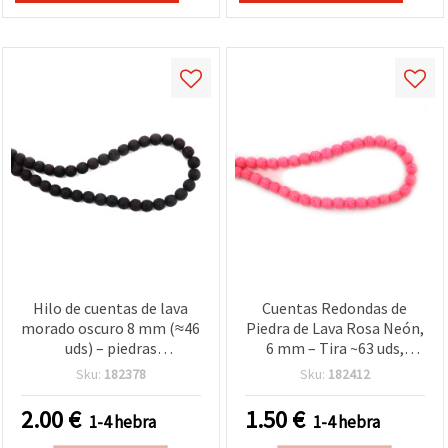
Hilo de cuentas de lava
Cuentas Redondas de
morado oscuro 8 mm (≈46
Piedra de Lava Rosa Neón,
uds) – piedras
6 mm – Tira ~63 uds,
semipreciosas naturales
Volcánicas Naturales
Sku:
182378
Sku:
182412
para bisutería y
Porosas Semipreciosas
manualidades, fuerza y
para Bisutería y Pulseras
2.00
€
1.50
€
1-4 hebra
1-4 hebra
sofisticación
Difusoras DIY