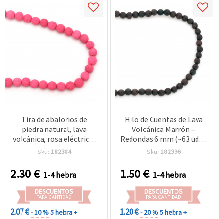
Tira de abalorios de
Hilo de Cuentas de Lava
piedra natural, lava
Volcánica Marrón –
volcánica, rosa eléctrico,
Redondas 6 mm (~63 uds),
redondos 10 mm, aprox.
ideal para bisutería
Sku:
182384
Sku:
182396
39 uds
natural, rústica y
manualidades creativas
2.30
€
1.50
€
1-4 hebra
1-4 hebra
DESCUENTOS
DESCUENTOS
PARA CANTIDAD
PARA CANTIDAD
2.07 €
1.20 €
- 10 %
5 hebra +
- 20 %
5 hebra +