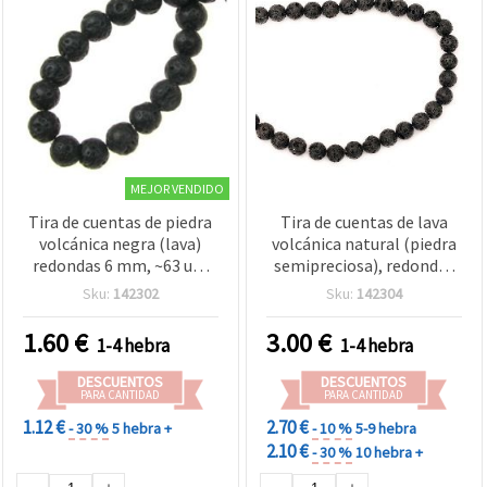
MEJOR VENDIDO
Tira de cuentas de piedra
Tira de cuentas de lava
volcánica negra (lava)
volcánica natural (piedra
redondas 6 mm, ~63 uds
semipreciosa), redondas
para bisutería y joyería DIY
negras de 10 mm, aprox.
Sku:
142302
Sku:
142304
(manualidades)
39 uds., para bisutería y
manualidades
1.60
€
3.00
€
1-4 hebra
1-4 hebra
DESCUENTOS
DESCUENTOS
PARA CANTIDAD
PARA CANTIDAD
1.12 €
2.70 €
- 30 %
5 hebra +
- 10 %
5-9 hebra
2.10 €
- 30 %
10 hebra +