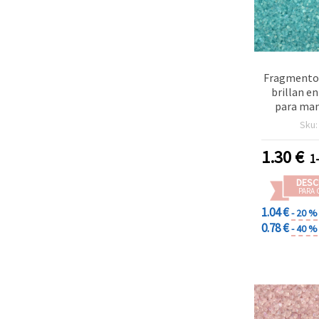
Fragmentos
brillan en
para man
decoración
Sku
color arcoí
1-1,5
1.30
€
1
DESC
PARA 
1.04 €
- 20 %
0.78 €
- 40 %