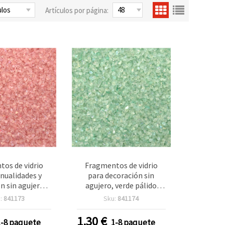
Artículos por página:
os de vidrio
Fragmentos de vidrio
nualidades y
para decoración sin
n sin agujero,
agujero, verde pálido
íris, 1,5–2 mm,
irisado, 1,5–2 mm, 50 g
:
841173
Sku:
841174
50 g
1.30
€
1-8 paquete
1-8 paquete