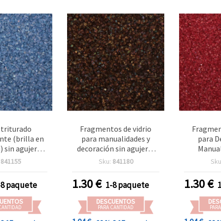
 triturado
Fragmentos de vidrio
Fragment
nte (brilla en
para manualidades y
para D
) sin agujeros,
decoración sin agujero,
Manual
 arcoíris azul-
color marrón irisado, 1,5–
Agujero, R
:
841155
Sku:
841180
Sku
1,5 mm, 50 g -
2 mm, 50 g
1,5 
lla decorativa
1.30
€
1.30
€
-8 paquete
1-8 paquete
na epoxi/arte
l art, relleno
UENTOS
DESCUENTOS
DES
s y jarrones,
CANTIDAD
PARA CANTIDAD
PARA
dades DIY