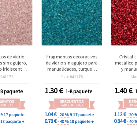
os de vidrio
Fragmentos decorativos
Cristal 
s sin agujero,
de vidrio sin agujero para
metálico p
o iridiscente,
manualidades, turquesa
y manua
 mm, 50 g
iridiscente, 1,5–2 mm, 50
agujero, 
:
841172
Sku:
841176
Sku
g
1.30
€
1.40
€
-8 paquete
1-8 paquete
UENTOS
DESCUENTOS
DES
CANTIDAD
PARA CANTIDAD
PARA
1.04 €
1.12 €
9-17 paquete
- 20 %
9-17 paquete
- 20 
0.78 €
0.84 €
18 paquete +
- 40 %
18 paquete +
- 40 