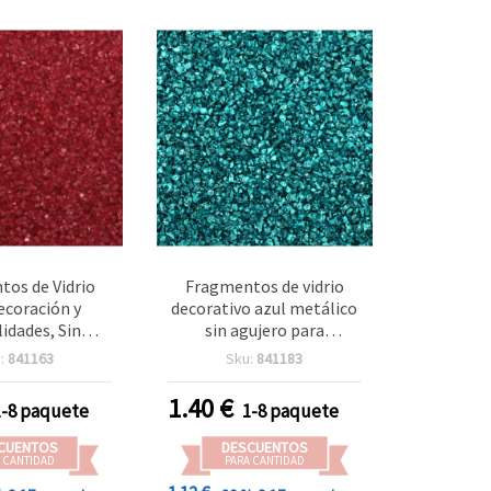
os de Vidrio
Fragmentos de vidrio
ecoración y
decorativo azul metálico
idades, Sin
sin agujero para
ojo Irisado, 1–
manualidades, 1,5–2 mm,
:
841163
Sku:
841183
mm, 50 g
50 g
1.40
€
1-8 paquete
1-8 paquete
CUENTOS
DESCUENTOS
 CANTIDAD
PARA CANTIDAD