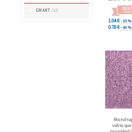
DESC
EM ART
(33)
PARA 
1.04 €
- 20 %
0.78 €
- 40 %
Microfra
vidrio que
oscuridad (