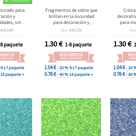
MEJOR VENDIDO
riturado para
Fragmentos de vidrio que
Crista
ración y
brillan en la oscuridad
decorati
dades, sin
para decoración y
para ma
o, blanco
manualidades, sin
negro, 1
:
841160
Sku:
841153
Sku
 (arcoíris), 1–
agujero, verde menta
mm, 50 g
iridiscente, 1–1,5 mm, 50
1.30
€
1.30
€
-8 paquete
1-8 paquete
g
UENTOS
DESCUENTOS
DES
CANTIDAD
PARA CANTIDAD
PARA
1.04 €
1.04 €
9-17 paquete
- 20 %
9-17 paquete
- 20 
0.78 €
0.78 €
18 paquete +
- 40 %
18 paquete +
- 40 