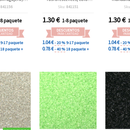
pura Arcoíris,
arcoíris melocotón, sin
Grafito, 
:
841156
Sku:
841151
Sku
mm, 50 g |
agujero, 1–1,5 mm - 50 g
o decorativo
1.30
€
1.30
€
-8 paquete
1-8 paquete
scente para
des, resina,
UENTOS
DESCUENTOS
DES
 relleno para
CANTIDAD
PARA CANTIDAD
PARA
y jarrones
1.04 €
1.04 €
9-17 paquete
- 20 %
9-17 paquete
- 20 
0.78 €
0.78 €
18 paquete +
- 40 %
18 paquete +
- 40 