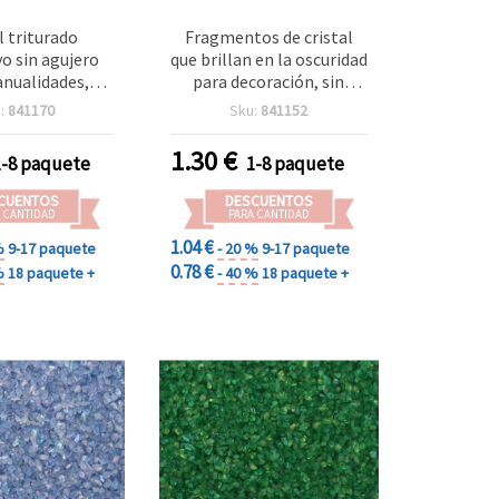
l triturado
Fragmentos de cristal
vo sin agujero
que brillan en la oscuridad
nualidades,
para decoración, sin
,5-2 mm, 50 g
agujero, Rosa Arcoíris, 1–
:
841170
Sku:
841152
1,5 mm, 50 g
1.30
€
1-8 paquete
1-8 paquete
CUENTOS
DESCUENTOS
 CANTIDAD
PARA CANTIDAD
1.04 €
%
9-17 paquete
- 20 %
9-17 paquete
0.78 €
%
18 paquete +
- 40 %
18 paquete +