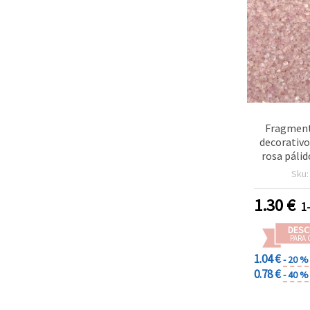
Fragment
decorativo
rosa pálid
1,5~2
Sku
1.30
€
1
DESC
PARA 
1.04 €
- 20 %
0.78 €
- 40 %