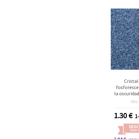
Cristal
fosforesce
la oscuridad
iridiscente
Sku
violeta, 1-
micro gravi
1.30
€
1
para resi
geoda, nai
DESC
para vela
PARA 
manuali