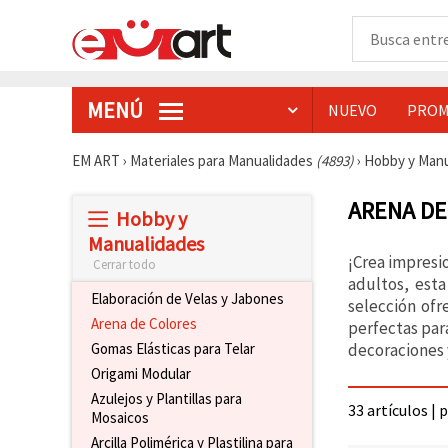
MENÚ
NUEVO
PROM
EM ART
›
Materiales para Manualidades
(4893)
›
Hobby y Man
ARENA DE
Hobby y
Manualidades
¡Crea impresi
Cerrar todo
adultos, esta
Elaboración de Velas y Jabones
selección ofr
Arena de Colores
perfectas par
decoraciones
Gomas Elásticas para Telar
Origami Modular
Azulejos y Plantillas para
33 artículos | 
Mosaicos
Arcilla Polimérica y Plastilina para