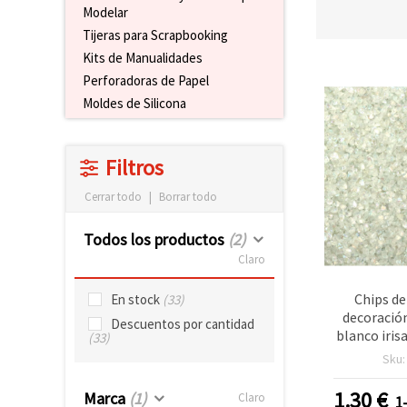
Modelar
Tijeras para Scrapbooking
Kits de Manualidades
Perforadoras de Papel
Moldes de Silicona
Filtros
Cerrar todo
|
Borrar todo
Todos los productos
(2)
Claro
Chips de
En stock
(33)
decoración
Descuentos por cantidad
blanco iris
(33)
Sku
1.30
€
Marca
(1)
Claro
1