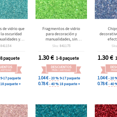
 de vidrio que
Fragmentos de vidrio
Chips
 la oscuridad
para decoración y
decorativ
ualidades y
manualidades, sin
efect
, sin agujero,
agujero, verde iridiscente,
azul‑mora
:
841154
Sku:
841175
Sku
ris azul-verde,
1,5–2 mm, 50 g
 mm, 50 g
1.30
€
1.30
€
-8 paquete
1-8 paquete
UENTOS
DESCUENTOS
DES
CANTIDAD
PARA CANTIDAD
PARA
1.04 €
1.04 €
9-17 paquete
- 20 %
9-17 paquete
- 20 
0.78 €
0.78 €
18 paquete +
- 40 %
18 paquete +
- 40 