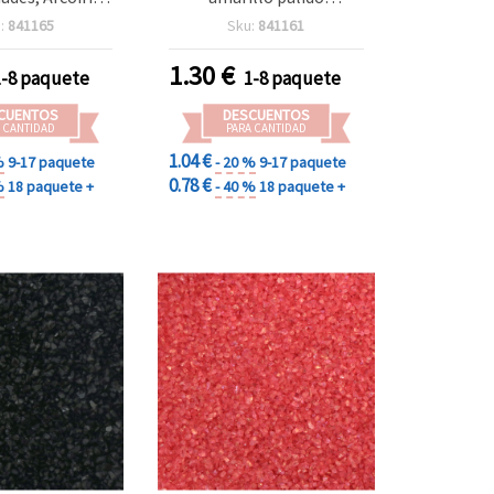
1±1,5 mm, 50 g
iridiscente (arcoíris),
:
841165
Sku:
841161
1±1,5 mm, 50 g
1.30
€
1-8 paquete
1-8 paquete
CUENTOS
DESCUENTOS
 CANTIDAD
PARA CANTIDAD
1.04 €
%
9-17 paquete
- 20 %
9-17 paquete
0.78 €
%
18 paquete +
- 40 %
18 paquete +