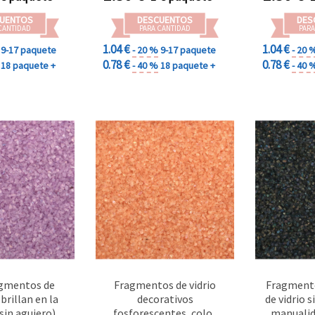
UENTOS
DESCUENTOS
DES
CANTIDAD
PARA CANTIDAD
PARA
1.04 €
1.04 €
9-17 paquete
- 20 %
9-17 paquete
- 20 
0.78 €
0.78 €
18 paquete +
- 40 %
18 paquete +
- 40 
gmentos de
Fragmentos de vidrio
Fragmento
 brillan en la
decorativos
de vidrio 
sin agujero) –
fosforescentes, color
manualida