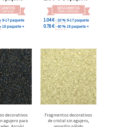
CUENTOS
DESCUENTOS
 CANTIDAD
PARA CANTIDAD
1.04 €
%
9-17 paquete
- 20 %
9-17 paquete
0.78 €
%
18 paquete +
- 40 %
18 paquete +
s decorativos
Fragmentos decorativos
sin agujero para
de cristal sin agujero,
des, Arcoíris
amarillo pálido