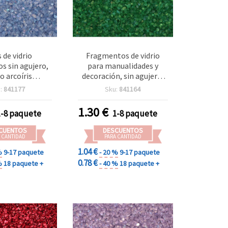
 de vidrio
Fragmentos de vidrio
os sin agujero,
para manualidades y
o arcoíris
decoración, sin agujero,
do, 1,5~2 mm,
color verde arcoíris, 1 a
:
841177
Sku:
841164
50 g
1,5 mm, 50 g
1.30
€
1-8 paquete
1-8 paquete
CUENTOS
DESCUENTOS
 CANTIDAD
PARA CANTIDAD
1.04 €
%
9-17 paquete
- 20 %
9-17 paquete
0.78 €
%
18 paquete +
- 40 %
18 paquete +