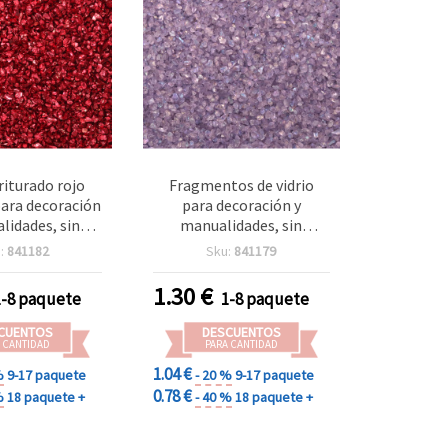
triturado rojo
Fragmentos de vidrio
ara decoración
para decoración y
lidades, sin
manualidades, sin
1,5-2 mm, 50 g
agujero, arcoíris púrpura,
:
841182
Sku:
841179
1,5-2 mm, 50 g
1.30
€
1-8 paquete
1-8 paquete
CUENTOS
DESCUENTOS
 CANTIDAD
PARA CANTIDAD
1.04 €
%
9-17 paquete
- 20 %
9-17 paquete
0.78 €
%
18 paquete +
- 40 %
18 paquete +