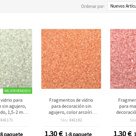
Ordenar por:
MEJOR VENDIDO
 vidrio para
Fragmentos de vidrio
Fragment
 sin agujero,
para decoración sin
para ma
ado, 1,5-2 mm,
agujero, color arcoíris
decoració
50 g
melocotón, 1–1,5 mm, 50
rosa arco
:
841171
Sku:
841162
Sku
g
1.30
€
1.30
€
-8 paquete
1-8 paquete