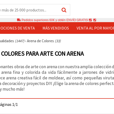
Pedidos superiores 60€ y obtén ENVÍO GRATIS!
OCIONES DE VENTA
MÁS VENDIDOS
VENTA AL POR MAYO
ualidades
(1447)
›
Arena de Colores
(33)
 COLORES PARA ARTE CON ARENA
onantes obras de arte con arena con nuestra amplia colección d
 arena fina y colorida da vida fácilmente a jarrones de vidr
ece arena creativa fácil de moldear, así como pequeñas viruta
a decoración y proyectos DIY. ¡Elige la arena de colores perfec
 y mucho más!
páginas 1/1