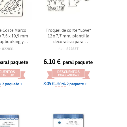
e Corte Marco
Troquel de corte “Love“
 7,6 x 10,9 mm
12 x 7,7 mm, plantilla
rapbooking y
decorativa para
alidades
embossing para
:
822831
Sku:
822837
scrapbooking y
manualidades
6.10
€
para1 paquete
para1 paquete
CUENTOS
DESCUENTOS
 CANTIDAD
PARA CANTIDAD
3.05 €
%
2 paquete +
- 50 %
2 paquete +