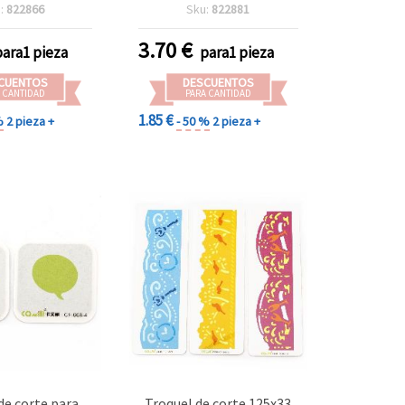
a 37 mm
mezcladas, tamaños de 5
:
822866
Sku:
822881
mm a 52 mm
3.70
€
para1 pieza
para1 pieza
CUENTOS
DESCUENTOS
 CANTIDAD
PARA CANTIDAD
1.85 €
%
2 pieza +
- 50 %
2 pieza +
de corte para
Troquel de corte 125x33