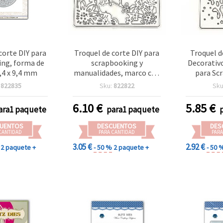
corte DIY para
Troquel de corte DIY para
Troquel d
ing, forma de
scrapbooking y
Decorativo
9,4 x 9,4 mm
manualidades, marco con
para Sc
inscripción, 8 x 8,8 mm
Manu
:
822835
Sku:
822822
Sku
6.10
€
5.85
€
ara1 paquete
para1 paquete
UENTOS
DESCUENTOS
DES
CANTIDAD
PARA CANTIDAD
PARA
3.05 €
2.92 €
2 paquete +
- 50 %
2 paquete +
- 50 