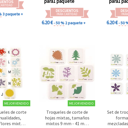
para1 paquete
para1 pa
UENTOS
CANTIDAD
DESCUENTOS
DES
%
3 paquete +
PARA CANTIDAD
PARA
6.20 €
6.20 €
- 50 %
2 paquete +
- 50 
MEJOR VENDIDO
MEJOR VENDIDO
ueles de corte
Troqueles de corte de
Set de tro
nualidades,
hojas mixtas, tamaños
formas
flores mixtos,
mixtos 9 mm - 41 mm
mezcladas