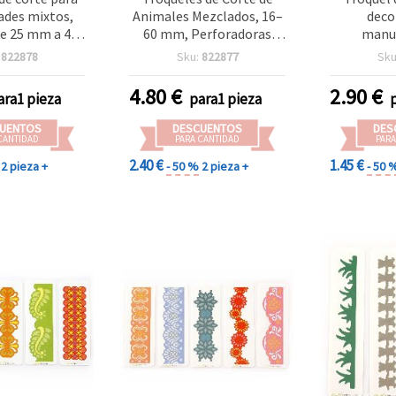
des mixtos,
Animales Mezclados, 16–
deco
e 25 mm a 44
60 mm, Perforadoras
manua
ños mixtos
Decorativas para
scrapboo
:
822878
Sku:
822877
Sku
Manualidades y
mixt
Scrapbooking
4.80
€
2.90
€
ara1 pieza
para1 pieza
UENTOS
DESCUENTOS
DES
CANTIDAD
PARA CANTIDAD
PARA
2.40 €
1.45 €
2 pieza +
- 50 %
2 pieza +
- 50 