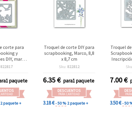
e corte para
Troquel de corte DIY para
Troquel de
booking y
scrapbooking, Marco, 8,8
Scrapbook
es DIY, marco,
x 8,7 cm
Inscripció
x 8,8 cm
:
822817
Sku:
822812
Sku
6.35
€
7.00
€
ara1 paquete
para1 paquete
UENTOS
DESCUENTOS
DES
CANTIDAD
PARA CANTIDAD
PARA
3.18 €
3.50 €
2 paquete +
- 50 %
2 paquete +
- 50 