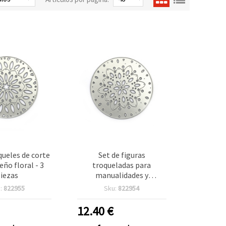
queles de corte
Set de figuras
eño floral - 3
troqueladas para
iezas
manualidades y
scrapbooking, motivo
:
822955
Sku:
822954
floral, 9 cm - 3 uds
12.40
€