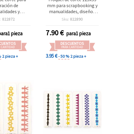
ración de
mm para scrapbooking y
lidades y
manualidades, diseños
king, diseños
mixtos
:
822872
Sku:
822890
os, 35 mm
7.90
€
para1 pieza
para1 pieza
CUENTOS
DESCUENTOS
 CANTIDAD
PARA CANTIDAD
3.95 €
%
2 pieza +
- 50 %
2 pieza +