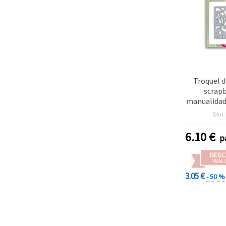
Troquel d
scrap
manualidad
8,8 
Sku
6.10
€
p
DESC
PARA 
3.05 €
- 50 %