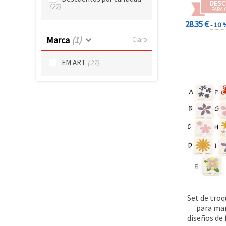
DESC
(27)
PARA 
28.35 €
- 10 
Marca
(1)
Claro
EM ART
(27)
Set de troq
para ma
diseños de 