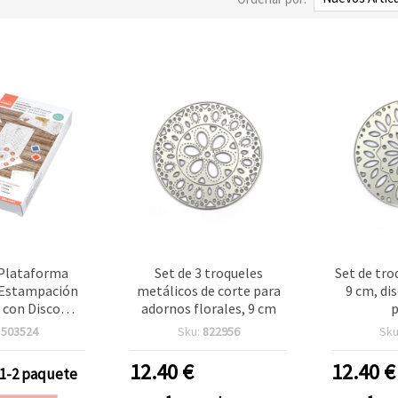
 Plataforma
Set de 3 troqueles
Set de tro
 Estampación
metálicos de corte para
9 cm, dis
r con Disco
adornos florales, 9 cm
p
 Giratorio y
:
503524
Sku:
822956
Sku
anes para
ooking y
12.40
€
12.40
€
1-2 paquete
lidades