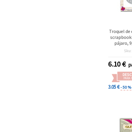
Troquel de 
scrapbook
pájaro, 
Sku
6.10
€
p
DESC
PARA 
3.05 €
- 50 %