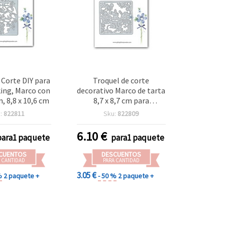
 Corte DIY para
Troquel de corte
ing, Marco con
decorativo Marco de tarta
n, 8,8 x 10,6 cm
8,7 x 8,7 cm para
scrapbooking y
:
822811
Sku:
822809
manualidades
6.10
€
para1 paquete
para1 paquete
CUENTOS
DESCUENTOS
 CANTIDAD
PARA CANTIDAD
3.05 €
%
2 paquete +
- 50 %
2 paquete +