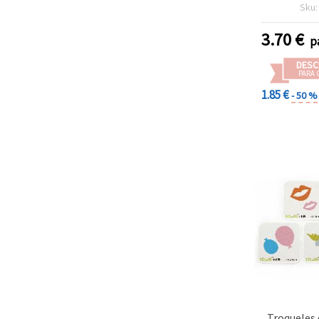
tamaños d
Sku
3.70
€
p
DESC
PARA 
1.85 €
- 50 %
Troqueles 