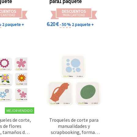
quete
para1 paquete
CUENTOS
DESCUENTOS
 CANTIDAD
PARA CANTIDAD
6.20 €
%
2 paquete +
- 50 %
2 paquete +
MEJOR VENDIDO
queles de corte,
Troqueles de corte para
 de flores
manualidades y
, tamaños de 8
scrapbooking, formas