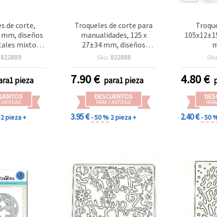
s de corte,
Troqueles de corte para
Troque
 mm, diseños
manualidades, 125 x
105x12±1
ales mixtos
27±34 mm, diseños
m
ualidades y
florales mezclados
:
822889
Sku:
822888
Sku
booking
7.90
€
4.80
€
ara1 pieza
para1 pieza
UENTOS
DESCUENTOS
DES
CANTIDAD
PARA CANTIDAD
PARA
3.95 €
2.40 €
2 pieza +
- 50 %
2 pieza +
- 50 