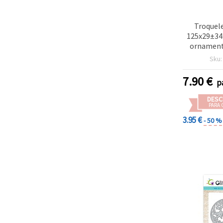
Troquele
125x29±34
ornament
para man
Sku
scrap
7.90
€
p
DESC
PARA 
3.95 €
- 50 %