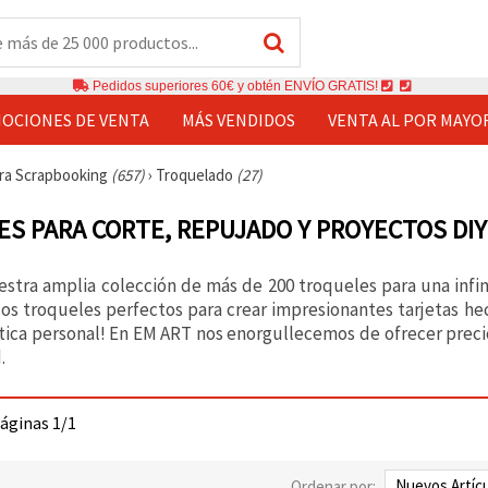
Pedidos superiores 60€ y obtén ENVÍO GRATIS!
OCIONES DE VENTA
MÁS VENDIDOS
VENTA AL POR MAYO
ara Scrapbooking
(657)
›
Troquelado
(27)
S PARA CORTE, REPUJADO Y PROYECTOS DIY
stra amplia colección de más de 200 troqueles para una inf
 los troqueles perfectos para crear impresionantes tarjetas h
ística personal! En EM ART nos enorgullecemos de ofrecer preci
.
páginas 1/1
Ordenar por: