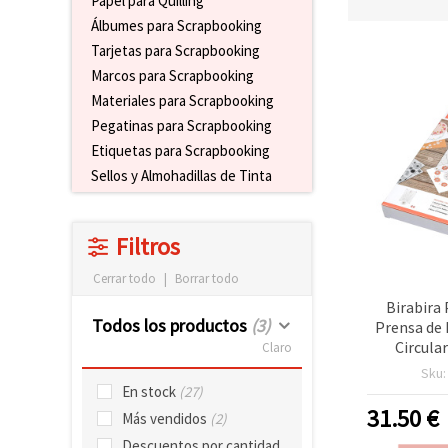
Papel para Quilling
Álbumes para Scrapbooking
Tarjetas para Scrapbooking
Marcos para Scrapbooking
Materiales para Scrapbooking
Pegatinas para Scrapbooking
Etiquetas para Scrapbooking
Sellos y Almohadillas de Tinta
Filtros
Cerrar todo
|
Borrar todo
Birabira
Todos los productos
(3)
Prensa de
Circula
Claro
Magnético
Sku
Dos Im
En stock
(27)
Scrapb
31.50
€
Más vendidos
(2)
Manua
Descuentos por cantidad