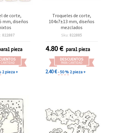
l de corte,
Troqueles de corte,
5 mm, diseños
104x7±13 mm, diseños
ixtos
mezclados
:
822887
Sku:
822885
4.80
€
para1 pieza
para1 pieza
CUENTOS
DESCUENTOS
 CANTIDAD
PARA CANTIDAD
2.40 €
%
2 pieza +
- 50 %
2 pieza +