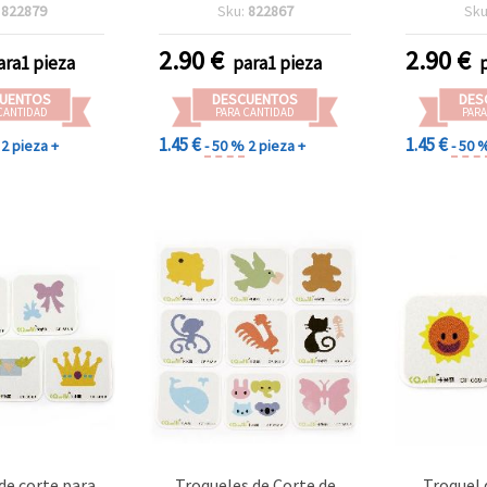
e 9 mm a 43
para scrapbooking y
mm 
:
822879
Sku:
822867
Sku
mm
manualidades
2.90
€
2.90
€
ara1 pieza
para1 pieza
UENTOS
DESCUENTOS
DES
CANTIDAD
PARA CANTIDAD
PARA
1.45 €
1.45 €
2 pieza +
- 50 %
2 pieza +
- 50 
de corte para
Troqueles de Corte de
Troquel 