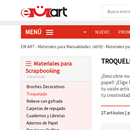
MENÚ
NUEVO
PROM
EM ART
›
Materiales para Manualidades
(4878)
›
Materiales p
TROQUELE
Materiales para
Scrapbooking
¡Descubre nue
Cerrar todo
papel! ¡Elige
Broches Decorativos
tu visión art
Troquelado
tu creatividad
Relieve con gofrado
Carpetas de repujado
27 artículos | 
Cuadernos y Libretas
Adornos de Papel