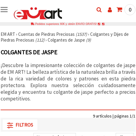
0
Pedidos superiores 60€ y obtén ENVÍO GRATIS!
EM ART
›
Cuentas de Piedras Preciosas
(1537)
›
Colgantes y Dijes de
Piedras Preciosas
(112)
›
Colgantes de Jaspe
(9)
COLGANTES DE JASPE
¡Descubre la impresionante colección de colgantes de jaspe
de EM ART! La belleza artística de la naturaleza brilla a través
de la rica variedad de colores y patrones en esta piedra
protectora. Explora nuestra selección cuidadosamente
elegida y encuentra tu colgante de jaspe perfecto a precios
competitivos.
9 artículos | páginas 1/1
FILTROS