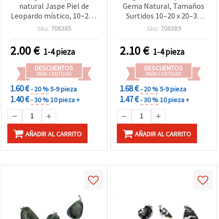
natural Jaspe Piel de
Gema Natural, Tamaños
Leopardo místico, 10~20 x
Surtidos 10–20 x 20–30
33~25 mm, pulido,
mm para Bisutería y
Sku:
706385
Sku:
706389
multicolor, formas
Manualidades
surtidas ovalado/redondo,
2.00
€
2.10
€
1-4 pieza
1-4 pieza
con colgador de metal
tono plata
DESCUENTOS
DESCUENTOS
PARA CANTIDAD
PARA CANTIDAD
1.60 €
1.68 €
- 20 %
5-9 pieza
- 20 %
5-9 pieza
1.40 €
1.47 €
- 30 %
10 pieza +
- 30 %
10 pieza +
AÑADIR AL CARRITO
AÑADIR AL CARRITO