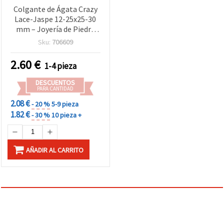
Colgante de Ágata Crazy
Lace-Jaspe 12-25x25-30
mm – Joyería de Piedra
Natural
Sku:
706609
2.60
€
1-4 pieza
DESCUENTOS
PARA CANTIDAD
2.08 €
- 20 %
5-9 pieza
1.82 €
- 30 %
10 pieza +
AÑADIR AL CARRITO