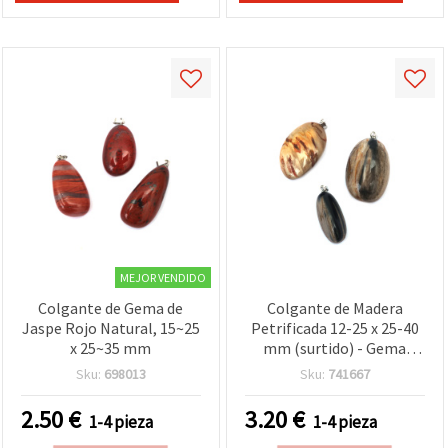
MEJOR VENDIDO
Colgante de Gema de
Colgante de Madera
Jaspe Rojo Natural, 15~25
Petrificada 12-25 x 25-40
x 25~35 mm
mm (surtido) - Gema
Natural para Bisutería
Sku:
698013
Sku:
741667
2.50
€
3.20
€
1-4 pieza
1-4 pieza