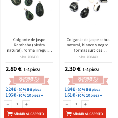
Colgante de jaspe
Colgante de jaspe cebra
Kambaba (piedra
natural, blanco y negro,
natural), forma irregular
formas surtidas
pulida, verde oscuro con
oval/lágrima, 15–23 x 18–
Sku:
706438
Sku:
706440
patrón orbicular negro,
28 mm, pulido, con
tamaños surtidos 15–23 x
colgador metálico color
2.80
€
2.30
€
1-4 pieza
1-4 pieza
20–32 mm, colgador en
plata
color plateado
DESCUENTOS
DESCUENTOS
PARA CANTIDAD
PARA CANTIDAD
2.24 €
1.84 €
- 20 %
5-9 pieza
- 20 %
5-9 pieza
1.96 €
1.61 €
- 30 %
10 pieza +
- 30 %
10 pieza +
AÑADIR AL CARRITO
AÑADIR AL CARRITO