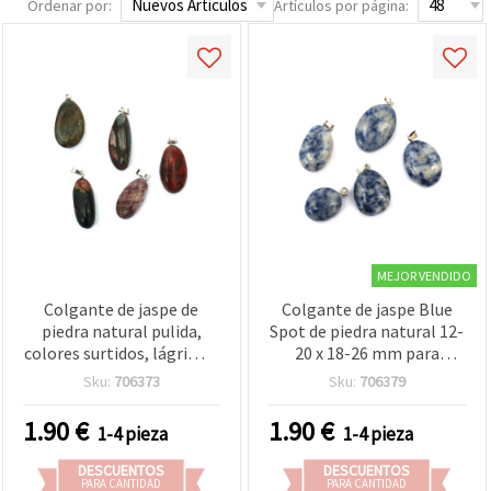
Ordenar por:
Artículos por página:
MEJOR VENDIDO
Colgante de jaspe de
Colgante de jaspe Blue
piedra natural pulida,
Spot de piedra natural 12-
colores surtidos, lágrima/
20 x 18-26 mm para
óvalo, colgador metálico
bisutería y manualidades
Sku:
706373
Sku:
706379
tono plata, 9~15 x 20~30
mm, para bisutería DIY y
1.90
€
1.90
€
1-4 pieza
1-4 pieza
manualidades
DESCUENTOS
DESCUENTOS
PARA CANTIDAD
PARA CANTIDAD