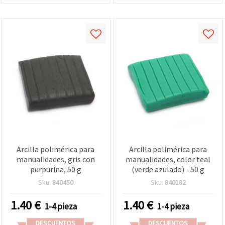
Arcilla polimérica para
Arcilla polimérica para
manualidades, gris con
manualidades, color teal
purpurina, 50 g
(verde azulado) - 50 g
Sku:
840450
Sku:
840182
1.40
€
1.40
€
1-4 pieza
1-4 pieza
DESCUENTOS
DESCUENTOS