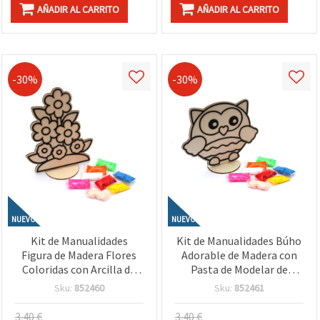
AÑADIR AL CARRITO
AÑADIR AL CARRITO
-30%
-30%
NUEVO
NUEVO
Kit de Manualidades
Kit de Manualidades Búho
Figura de Madera Flores
Adorable de Madera con
Coloridas con Arcilla de
Pasta de Modelar de
Modelar de Secado al Aire
Secado al Aire – Ideal para
Sku:
852460
Sku:
852461
– Perfecto para
Niños, Manualidades
Manualidades Creativas
Creativas, DIY y
3.40 €
3.40 €