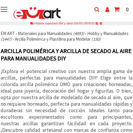
0
Pedidos superiores 60€ y obtén ENVÍO GRATIS!
EM ART
›
Materiales para Manualidades
(4893)
›
Hobby y Manualidades
(1447)
›
Arcilla Polimérica y Plastilina para Modelar
(150)
ARCILLA POLIMÉRICA Y ARCILLA DE SECADO AL AIRE
PARA MANUALIDADES DIY
¡Explora el potencial creativo con nuestra amplia gama de
arcillas, perfectas para manualidades DIY! Elige entre la
colorida arcilla polimérica DMO para creaciones horneadas,
ideal para joyería, decoración del hogar y figuritas. O bien,
opta por nuestra arcilla de modelado de secado al aire, que
no requiere horneado, perfecta para manualidades rápidas y
duraderas sin necesidad de cocción. Ideales tanto para
escultores experimentados como para principiantes,
nuestras arcillas garantizan facilidad en cada proyecto.
¡Descubre calidad artesanal con marcas de confianza como