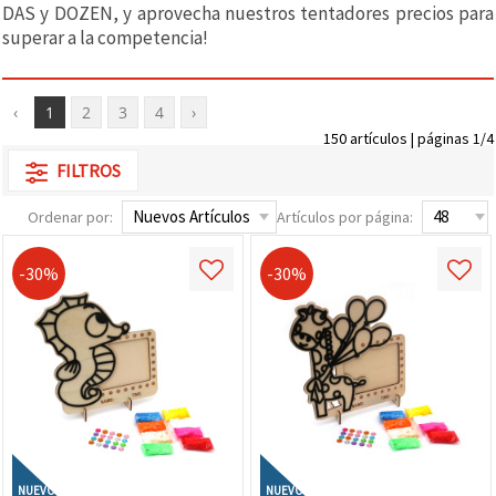
DAS y DOZEN, y aprovecha nuestros tentadores precios para
superar a la competencia!
‹
1
2
3
4
›
150 artículos | páginas 1/4
FILTROS
Ordenar por:
Artículos por página:
-30%
-30%
NUEVO
NUEVO