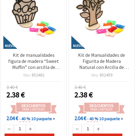
NUEVO
NUEVO
Kit de manualidades
Kit de Manualidades de
figura de madera “Sweet
Figurita de Madera
Muffin” con arcilla de
Natural con Arcilla de
modelar de secado al aire
Modelar de Secado al Aire
Sku:
852462
Sku:
852459
– ideal para niños,
– Ideal para Niños,
creatividad, DIY y
Manualidades Creativas y
3.40 €
3.40 €
decoración
Decoración DIY
2.38
€
2.38
€
DESCUENTOS
DESCUENTOS
PARA CANTIDAD
PARA CANTIDAD
2.04 €
2.04 €
- 40 %
10 paquete +
- 40 %
10 paquete +