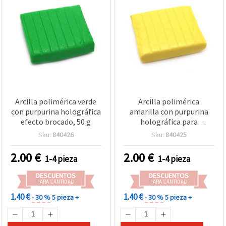
Arcilla polimérica verde
Arcilla polimérica
con purpurina holográfica
amarilla con purpurina
efecto brocado, 50 g
holográfica para
manualidades - 50 g
Sku:
840426
Sku:
840425
2.00
€
2.00
€
1-4 pieza
1-4 pieza
DESCUENTOS
DESCUENTOS
PARA CANTIDAD
PARA CANTIDAD
1.40 €
1.40 €
- 30 %
5 pieza +
- 30 %
5 pieza +