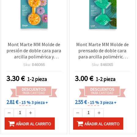
Mont Marte MM Molde de
Mont Marte MM Molde de
presión de doble cara para
prensado de doble cara
arcilla polimérica y
para arcilla polimérica,
manualidades, forma de
forma de hoja, 35 x 34 x 10
Sku:
846066
Sku:
846065
flor, 35 x 34 x 10 mm
mm
3.30
€
3.00
€
1-2 pieza
1-2 pieza
DESCUENTOS
DESCUENTOS
PARA CANTIDAD
PARA CANTIDAD
2.81 €
2.55 €
- 15 %
3 pieza +
- 15 %
3 pieza +
AÑADIR AL CARRITO
AÑADIR AL CARRITO