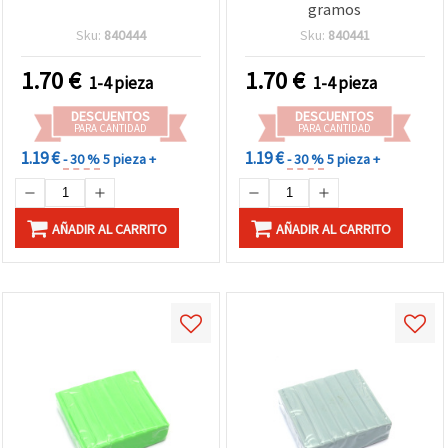
gramos
Sku:
840444
Sku:
840441
1.70
€
1.70
€
1-4 pieza
1-4 pieza
DESCUENTOS
DESCUENTOS
PARA CANTIDAD
PARA CANTIDAD
1.19 €
1.19 €
- 30 %
5 pieza +
- 30 %
5 pieza +
AÑADIR AL CARRITO
AÑADIR AL CARRITO