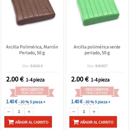
Arcilla Polimérica, Marrón
Arcilla polimérica verde
Perlado, 50 g
perlado, 50 g
Sku:
840414
Sku:
840407
2.00
€
2.00
€
1-4 pieza
1-4 pieza
DESCUENTOS
DESCUENTOS
PARA CANTIDAD
PARA CANTIDAD
1.40 €
1.40 €
- 30 %
5 pieza +
- 30 %
5 pieza +
AÑADIR AL CARRITO
AÑADIR AL CARRITO