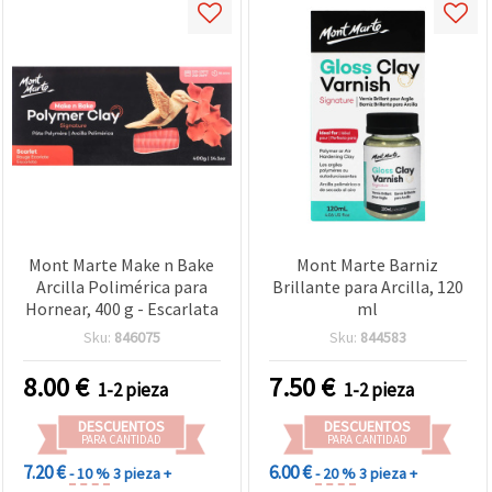
Mont Marte Make n Bake
Mont Marte Barniz
Arcilla Polimérica para
Brillante para Arcilla, 120
Hornear, 400 g - Escarlata
ml
Sku:
846075
Sku:
844583
8.00
€
7.50
€
1-2 pieza
1-2 pieza
DESCUENTOS
DESCUENTOS
PARA CANTIDAD
PARA CANTIDAD
7.20 €
6.00 €
- 10 %
3 pieza +
- 20 %
3 pieza +