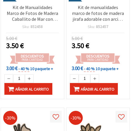
Kit de Manualidades
Kit de manualidades
Marco de Fotos de Madera
marco de fotos de madera
Caballito de Mar con
jirafa adorable con arcilla
Arcilla de Modelado de
de modelado de secado al
Sku:
852458
Sku:
852457
Secado al Aire y Cristales
aire y cristales adhesivos –
Adhesivos – Ideal para
perfecto para
5.00 €
5.00 €
Niños, Manualidades
manualidades infantiles,
3.50
€
3.50
€
Creativas y Decoración DIY
DIY y decoración creativa
DESCUENTOS
DESCUENTOS
PARA CANTIDAD
PARA CANTIDAD
3.00 €
3.00 €
- 40 %
10 paquete +
- 40 %
10 paquete +
AÑADIR AL CARRITO
AÑADIR AL CARRITO
-30%
-30%