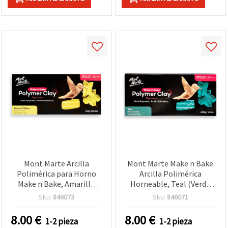
Mont Marte Arcilla
Mont Marte Make n Bake
Polimérica para Horno
Arcilla Polimérica
Make n Bake, Amarillo
Horneable, Teal (Verde
Limón, 400 g
Azulado), 400 g
Sku:
846073
Sku:
846071
8.00
€
8.00
€
1-2 pieza
1-2 pieza