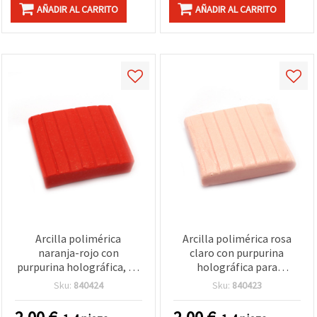
AÑADIR AL CARRITO
AÑADIR AL CARRITO
Arcilla polimérica
Arcilla polimérica rosa
naranja-rojo con
claro con purpurina
purpurina holográfica, 50
holográfica para
g
manualidades, 50 g
Sku:
840424
Sku:
840423