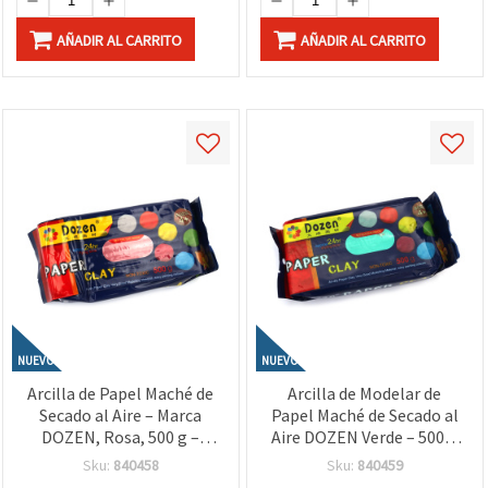
AÑADIR AL CARRITO
AÑADIR AL CARRITO
NUEVO
NUEVO
Arcilla de Papel Maché de
Arcilla de Modelar de
Secado al Aire – Marca
Papel Maché de Secado al
DOZEN, Rosa, 500 g –
Aire DOZEN Verde – 500 g
Ideal para Esculpir,
– Suave, Ligera y Fácil de
Sku:
840458
Sku:
840459
Manualidades, Proyectos
Moldear, Ideal para