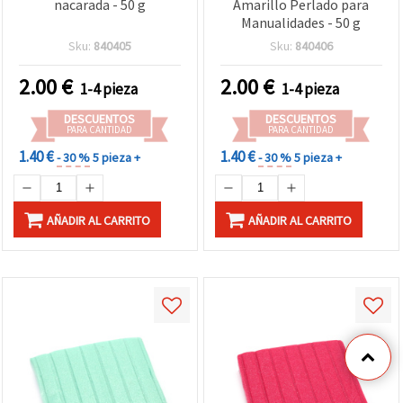
nacarada - 50 g
Amarillo Perlado para
Manualidades - 50 g
Sku:
840405
Sku:
840406
2.00
€
2.00
€
1-4 pieza
1-4 pieza
DESCUENTOS
DESCUENTOS
PARA CANTIDAD
PARA CANTIDAD
1.40 €
1.40 €
- 30 %
5 pieza +
- 30 %
5 pieza +
AÑADIR AL CARRITO
AÑADIR AL CARRITO