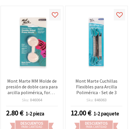
Mont Marte MM Molde de
Mont Marte Cuchillas
presión de doble cara para
Flexibles para Arcilla
arcilla polimérica, forma
Polimérica - Set de 3
de pétalo de rosa, 35 x 34 x
Sku:
846064
Sku:
846063
10 mm
2.80
€
12.00
€
1-2 pieza
1-2 paquete
DESCUENTOS
DESCUENTOS
PARA CANTIDAD
PARA CANTIDAD