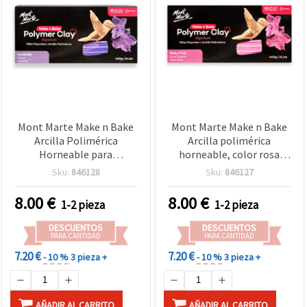
Mont Marte Make n Bake
Mont Marte Make n Bake
Arcilla Polimérica
Arcilla polimérica
Horneable para
horneable, color rosa
Manualidades, Lavanda,
bebé, 400 g
Sku:
846128
Sku:
846127
400 g
8.00
€
8.00
€
1-2 pieza
1-2 pieza
DESCUENTOS
DESCUENTOS
PARA CANTIDAD
PARA CANTIDAD
7.20 €
7.20 €
- 10 %
3 pieza +
- 10 %
3 pieza +
AÑADIR AL CARRITO
AÑADIR AL CARRITO