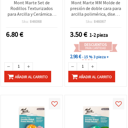
Mont Marte Set de
Mont Marte MM Molde de
Rodillos Texturizados
presión de doble cara para
para Arcilla y Cerámica, 5
arcilla polimérica, diseño
piezas – 4 diseños únicos
floral, 35x34x10 mm
Sku:
846068
Sku:
846067
(surtidos)
6.80
€
3.50
€
1-2 pieza
DESCUENTOS
PARA CANTIDAD
2.98 €
- 15 %
3 pieza +
AÑADIR AL CARRITO
AÑADIR AL CARRITO