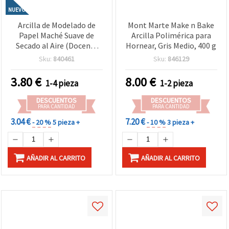
NUEVO
Arcilla de Modelado de
Mont Marte Make n Bake
Papel Maché Suave de
Arcilla Polimérica para
Secado al Aire (Docena)
Hornear, Gris Medio, 400 g
Amarilla – 500 g – Lisa,
Sku:
840461
Sku:
846129
Ligera y Fácil de Moldear –
Ideal para Escultura
3.80
€
8.00
€
1-4 pieza
1-2 pieza
Creativa, Manualidades,
Proyectos de Arte y DIY
DESCUENTOS
DESCUENTOS
PARA CANTIDAD
PARA CANTIDAD
3.04 €
7.20 €
- 20 %
5 pieza +
- 10 %
3 pieza +
AÑADIR AL CARRITO
AÑADIR AL CARRITO