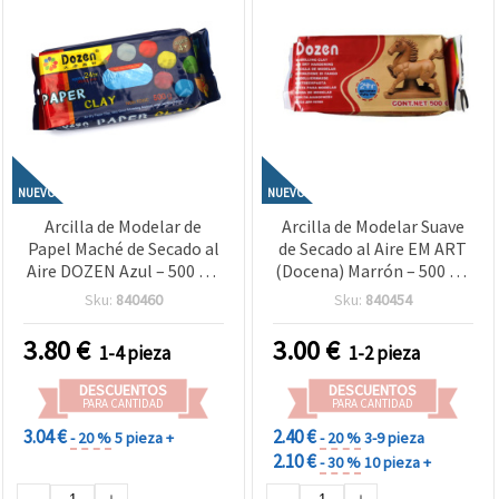
NUEVO
NUEVO
Arcilla de Modelar de
Arcilla de Modelar Suave
Papel Maché de Secado al
de Secado al Aire EM ART
Aire DOZEN Azul – 500 g –
(Docena) Marrón – 500 g –
Ligera, Suave y Fácil de
Lisa, Flexible y Fácil de
Sku:
840460
Sku:
840454
Moldear – Ideal para
Moldear – Ideal para
Escultura Creativa,
Escultura, Manualidades
3.80
€
3.00
€
1-4 pieza
1-2 pieza
Manualidades, Proyectos
Escolares y Proyectos DIY
de Arte y DIY
Creativos
DESCUENTOS
DESCUENTOS
PARA CANTIDAD
PARA CANTIDAD
3.04 €
2.40 €
- 20 %
5 pieza +
- 20 %
3-9 pieza
2.10 €
- 30 %
10 pieza +