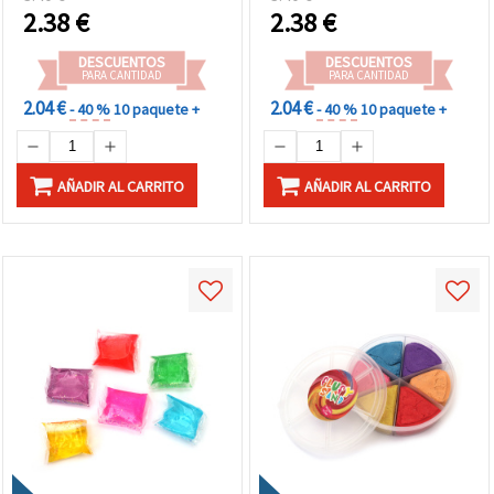
Infantiles y Decoración
Decoración
2.38
€
2.38
€
DIY
DESCUENTOS
DESCUENTOS
PARA CANTIDAD
PARA CANTIDAD
2.04 €
2.04 €
- 40 %
10 paquete +
- 40 %
10 paquete +
AÑADIR AL CARRITO
AÑADIR AL CARRITO