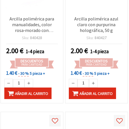
Arcilla polimérica para
Arcilla polimérica azul
manualidades, color
claro con purpurina
rosa‑morado con
holográfica, 50 g
purpurina holográfica - 50
Sku:
840428
Sku:
840427
g
2.00
€
2.00
€
1-4 pieza
1-4 pieza
DESCUENTOS
DESCUENTOS
PARA CANTIDAD
PARA CANTIDAD
1.40 €
1.40 €
- 30 %
5 pieza +
- 30 %
5 pieza +
AÑADIR AL CARRITO
AÑADIR AL CARRITO