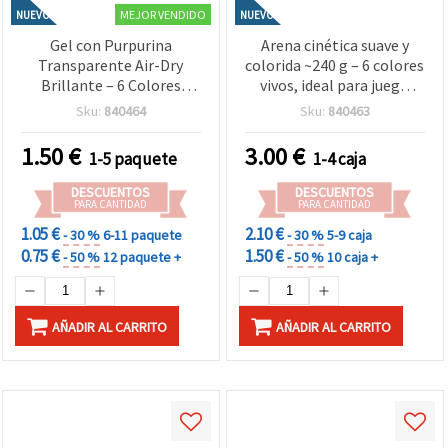
MEJOR VENDIDO
NUEVO
NUEVO
Gel con Purpurina
Arena cinética suave y
Transparente Air-Dry
colorida ~240 g – 6 colores
Brillante – 6 Colores
vivos, ideal para juego
Mixtos x ~30 g, Ideal para
infantil, actividades
Sku:
840464
Sku:
840463
Manualidades Infantiles,
sensoriales y
Decoración y Proyectos
manualidades creativas
1.50
€
3.00
€
1-5 paquete
1-4 caja
DIY Creativos
DIY
DESCUENTOS
DESCUENTOS
PARA CANTIDAD
PARA CANTIDAD
1.05 €
2.10 €
- 30 %
6-11 paquete
- 30 %
5-9 caja
0.75 €
1.50 €
- 50 %
12 paquete +
- 50 %
10 caja +
AÑADIR AL CARRITO
AÑADIR AL CARRITO