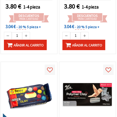
Escolares y Arte DIY
Escultura Creativa,
3.80
€
3.80
€
1-4 pieza
1-4 pieza
Manualidades, Bellas
Artes y Proyectos DIY
DESCUENTOS
DESCUENTOS
PARA CANTIDAD
PARA CANTIDAD
3.04 €
3.04 €
- 20 %
5 pieza +
- 20 %
5 pieza +
AÑADIR AL CARRITO
AÑADIR AL CARRITO