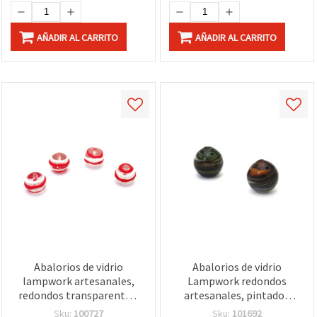
AÑADIR AL CARRITO
AÑADIR AL CARRITO
Abalorios de vidrio
Abalorios de vidrio
lampwork artesanales,
Lampwork redondos
redondos transparentes,
artesanales, pintados
pintados en blanco y rojo,
verde-marrón, 12 mm,
Sku:
100727
Sku:
101692