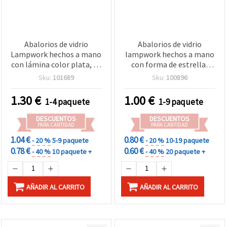
Abalorios de vidrio
Abalorios de vidrio
Lampwork hechos a mano
lampwork hechos a mano
con lámina color plata, 10
con forma de estrella,
mm, agujero 2 mm – Pack
pintados en blanco y rojo,
Sku:
101689
Sku:
100896
de 2
13 x 6 mm, agujero 1,5
mm – Pack de 2 para
1.30
€
1.00
€
1-4 paquete
1-9 paquete
bisutería y manualidades
DESCUENTOS
DESCUENTOS
PARA CANTIDAD
PARA CANTIDAD
1.04 €
0.80 €
- 20 %
5-9 paquete
- 20 %
10-19 paquete
0.78 €
0.60 €
- 40 %
10 paquete +
- 40 %
20 paquete +
AÑADIR AL CARRITO
AÑADIR AL CARRITO