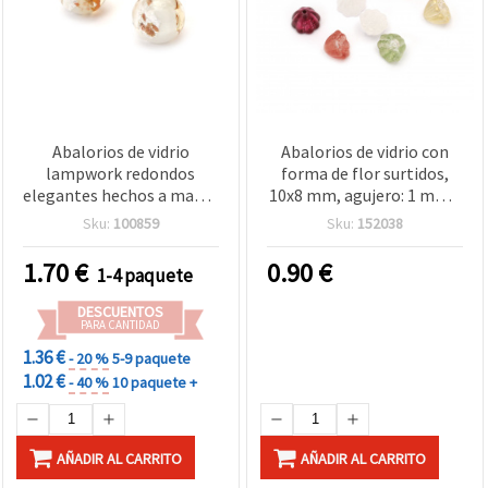
Abalorios de vidrio
Abalorios de vidrio con
lampwork redondos
forma de flor surtidos,
elegantes hechos a mano,
10x8 mm, agujero: 1 mm -
10 mm, blancos con
10 uds.
Sku:
100859
Sku:
152038
lámina color plata y color
oro, agujero 2 mm –
1.70
€
0.90
€
1-4 paquete
perfectos para bisutería,
accesorios y proyectos DIY
DESCUENTOS
– pack de 2 uds
PARA CANTIDAD
1.36 €
- 20 %
5-9 paquete
1.02 €
- 40 %
10 paquete +
AÑADIR AL CARRITO
AÑADIR AL CARRITO