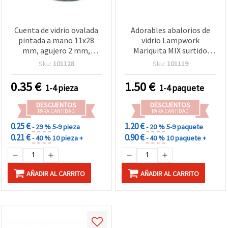
Cuenta de vidrio ovalada
Adorables abalorios de
pintada a mano 11x28
vidrio Lampwork
mm, agujero 2 mm,
Mariquita MIX surtido
colores surtidos - 1 pieza
15x10 mm, agujero 1,5–2
Sku:
101128
Sku:
101119
mm, ideales para
bisutería, accesorios y
0.35
€
1.50
€
1-4 pieza
1-4 paquete
manualidades DIY, pack de
4 uds
DESCUENTOS
DESCUENTOS
PARA CANTIDAD
PARA CANTIDAD
0.25 €
1.20 €
- 29 %
5-9 pieza
- 20 %
5-9 paquete
0.21 €
0.90 €
- 40 %
10 pieza +
- 40 %
10 paquete +
AÑADIR AL CARRITO
AÑADIR AL CARRITO