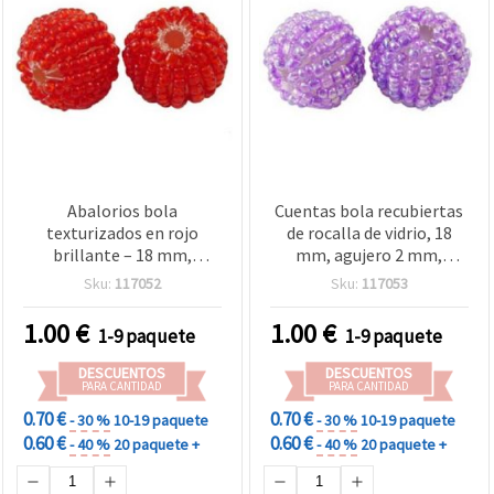
Abalorios bola
Cuentas bola recubiertas
texturizados en rojo
de rocalla de vidrio, 18
brillante – 18 mm,
mm, agujero 2 mm,
recubiertos de rocalla de
morado, 5 piezas
Sku:
117052
Sku:
117053
vidrio, agujero de 2 mm,
pack de 5 uds.
1.00
€
1.00
€
1-9 paquete
1-9 paquete
DESCUENTOS
DESCUENTOS
PARA CANTIDAD
PARA CANTIDAD
0.70 €
0.70 €
- 30 %
10-19 paquete
- 30 %
10-19 paquete
0.60 €
0.60 €
- 40 %
20 paquete +
- 40 %
20 paquete +