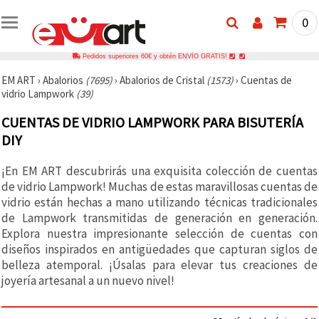
0
Pedidos superiores 60€ y obtén ENVÍO GRATIS!
EM ART
›
Abalorios
(7695)
›
Abalorios de Cristal
(1573)
›
Cuentas de
vidrio Lampwork
(39)
CUENTAS DE VIDRIO LAMPWORK PARA BISUTERÍA
DIY
¡En EM ART descubrirás una exquisita colección de cuentas
de vidrio Lampwork! Muchas de estas maravillosas cuentas de
vidrio están hechas a mano utilizando técnicas tradicionales
de Lampwork transmitidas de generación en generación.
Explora nuestra impresionante selección de cuentas con
diseños inspirados en antigüedades que capturan siglos de
belleza atemporal. ¡Úsalas para elevar tus creaciones de
joyería artesanal a un nuevo nivel!