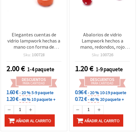
Elegantes cuentas de
Abalorios de vidrio
vidrio lampwork hechas a
Lampwork hechos a
mano con forma de
mano, redondos, rojo
donut, 15x10 mm, agujero
oscuro, 10 mm, agujero: 2
Sku:
100728
Sku:
100726
1,5 mm – ideales para
mm – Pack de 4 uds
bisutería, accesorios y
2.00
€
1.20
€
1-4 paquete
1-9 paquete
proyectos DIY – pack de 2
uds
DESCUENTOS
DESCUENTOS
PARA CANTIDAD
PARA CANTIDAD
1.60 €
0.96 €
- 20 %
5-9 paquete
- 20 %
10-19 paquete
1.20 €
0.72 €
- 40 %
10 paquete +
- 40 %
20 paquete +
AÑADIR AL CARRITO
AÑADIR AL CARRITO