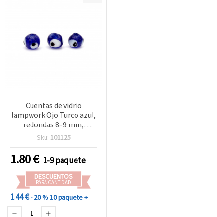
Cuentas de vidrio
lampwork Ojo Turco azul,
redondas 8–9 mm,
agujero 2 mm – ideales
Sku:
101125
para bisutería, amuletos y
manualidades DIY – pack
1.80
€
1-9 paquete
de 10 uds
DESCUENTOS
PARA CANTIDAD
1.44 €
- 20 %
10 paquete +