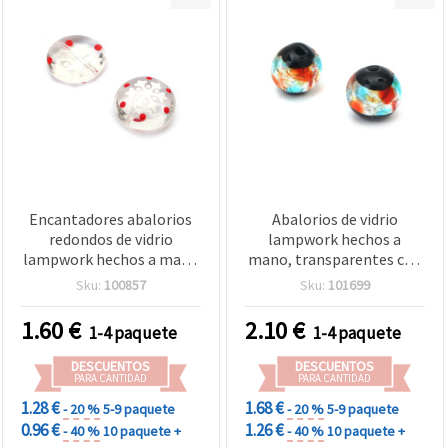
Encantadores abalorios
Abalorios de vidrio
redondos de vidrio
lampwork hechos a
lampwork hechos a mano
mano, transparentes con
18x10 mm, con diseño de
foil de color, redondos, 12
Sku:
100857
Sku:
101699
copo de nieve pintado,
mm, agujero: 2 mm – Pack
agujero 1 mm – ideales
de 2
1.60
€
2.10
€
1-4 paquete
1-4 paquete
para bisutería de invierno
y manualidades DIY – set
DESCUENTOS
DESCUENTOS
de 2 piezas
PARA CANTIDAD
PARA CANTIDAD
1.28 €
1.68 €
- 20 %
5-9 paquete
- 20 %
5-9 paquete
0.96 €
1.26 €
- 40 %
10 paquete +
- 40 %
10 paquete +