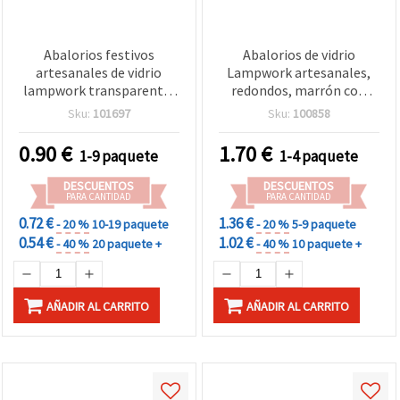
Abalorios festivos
Abalorios de vidrio
artesanales de vidrio
Lampwork artesanales,
lampwork transparente,
redondos, marrón con
redondos con relieve 12
lámina efecto foil color
Sku:
101697
Sku:
100858
mm, motivo navideño,
plata y color oro, 10 mm,
agujero 1 mm - ideales
agujero: 2 mm – 2 piezas
0.90
€
1.70
€
1-9 paquete
1-4 paquete
para bisutería y
manualidades de Navidad
DESCUENTOS
DESCUENTOS
- pack de 2
PARA CANTIDAD
PARA CANTIDAD
0.72 €
1.36 €
- 20 %
10-19 paquete
- 20 %
5-9 paquete
0.54 €
1.02 €
- 40 %
20 paquete +
- 40 %
10 paquete +
AÑADIR AL CARRITO
AÑADIR AL CARRITO