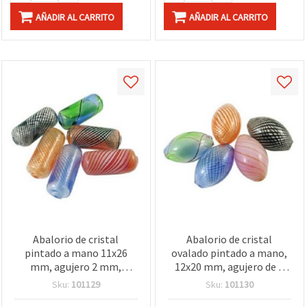
AÑADIR AL CARRITO
AÑADIR AL CARRITO
Abalorio de cristal
Abalorio de cristal
pintado a mano 11x26
ovalado pintado a mano,
mm, agujero 2 mm,
12x20 mm, agujero de 2
colores mixtos - 1 unidad
mm, colores surtidos - 1
Sku:
101129
Sku:
101130
unidad