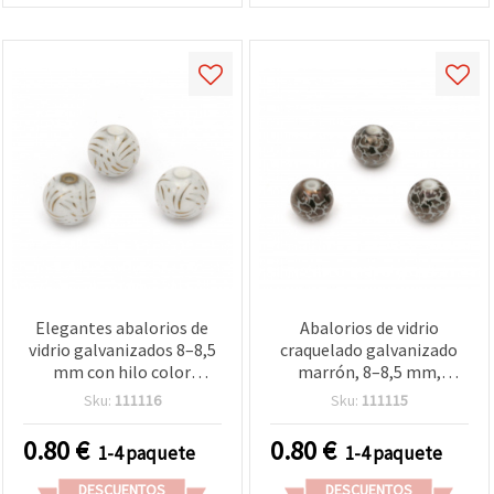
Elegantes abalorios de
Abalorios de vidrio
vidrio galvanizados 8–8,5
craquelado galvanizado
mm con hilo color
marrón, 8–8,5 mm,
dorado, agujero: 1,5 mm –
agujero 1,5 mm – 5 uds
Sku:
111116
Sku:
111115
ideales para joyería,
bisutería y manualidades
0.80
€
0.80
€
1-4 paquete
1-4 paquete
DIY – 5 uds
DESCUENTOS
DESCUENTOS