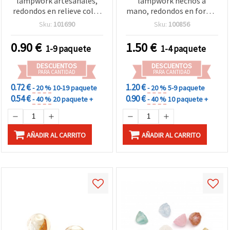
lampwork artesanales,
lampwork hechos a
redondos en relieve color
mano, redondos en forma
rosa con diseño de
de bola, diseño de ojo
Sku:
101690
Sku:
100856
corazón, 10 mm, agujero
arcoíris, surtido de
1 mm – Pack de 2
colores, 10 x 12 mm,
0.90
€
1.50
€
1-9 paquete
1-4 paquete
agujero 1 mm – Set de 4
DESCUENTOS
DESCUENTOS
PARA CANTIDAD
PARA CANTIDAD
0.72 €
1.20 €
- 20 %
10-19 paquete
- 20 %
5-9 paquete
0.54 €
0.90 €
- 40 %
20 paquete +
- 40 %
10 paquete +
AÑADIR AL CARRITO
AÑADIR AL CARRITO