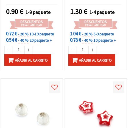
12 mm, agujero: 2 mm – 2
agujero: 1 mm – ideales
uds.
para bisutería, accesorios
0.90
€
1.30
€
1-9 paquete
1-4 paquete
y manualidades DIY – Pack
de 2
DESCUENTOS
DESCUENTOS
PARA CANTIDAD
PARA CANTIDAD
0.72 €
1.04 €
- 20 %
10-19 paquete
- 20 %
5-9 paquete
0.54 €
0.78 €
- 40 %
20 paquete +
- 40 %
10 paquete +
AÑADIR AL CARRITO
AÑADIR AL CARRITO