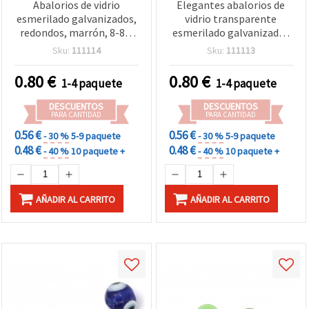
Abalorios de vidrio
Elegantes abalorios de
esmerilado galvanizados,
vidrio transparente
redondos, marrón, 8-8,5
esmerilado galvanizados
mm, agujero 1,5 mm - 5
8–8,5 mm, agujero: 1,5
Sku:
111114
Sku:
111113
uds
mm – ideales para
bisutería, trabajos con
0.80
€
0.80
€
1-4 paquete
1-4 paquete
cuentas y manualidades
DIY – pack de 5 uds
DESCUENTOS
DESCUENTOS
PARA CANTIDAD
PARA CANTIDAD
0.56 €
0.56 €
- 30 %
5-9 paquete
- 30 %
5-9 paquete
0.48 €
0.48 €
- 40 %
10 paquete +
- 40 %
10 paquete +
AÑADIR AL CARRITO
AÑADIR AL CARRITO