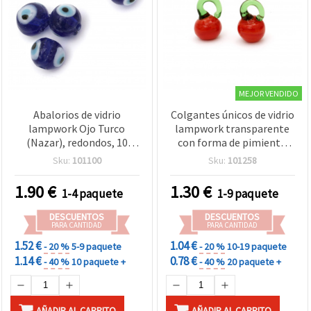
MEJOR VENDIDO
Abalorios de vidrio
Colgantes únicos de vidrio
lampwork Ojo Turco
lampwork transparente
(Nazar), redondos, 10
con forma de pimiento
mm, agujero 2 mm, azul,
morrón, hechos a mano,
Sku:
101100
Sku:
101258
10 uds
10~12 x 19~22 mm,
agujero 6~8 x 4 mm –
1.90
€
1.30
€
1-4 paquete
1-9 paquete
ideales para
joyería/bisutería y
DESCUENTOS
DESCUENTOS
manualidades DIY – set de
PARA CANTIDAD
PARA CANTIDAD
4 uds (surtido mixto)
1.52 €
1.04 €
- 20 %
5-9 paquete
- 20 %
10-19 paquete
1.14 €
0.78 €
- 40 %
10 paquete +
- 40 %
20 paquete +
AÑADIR AL CARRITO
AÑADIR AL CARRITO