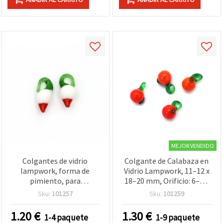
MEJOR VENDIDO
Colgantes de vidrio
Colgante de Calabaza en
lampwork, forma de
Vidrio Lampwork, 11–12 x
pimiento, para
18–20 mm, Orificio: 6–8 x
manualidades y bisutería,
3 mm, Naranja,
Sku:
101257
Sku:
101259
10x23 mm, agujero 4x3
Accesorios para Bisutería
mm — 4 uds, surtido
y Manualidades DIY – Pack
1.20
€
1.30
€
1-4 paquete
1-9 paquete
(contenido mixto)
de 4 piezas