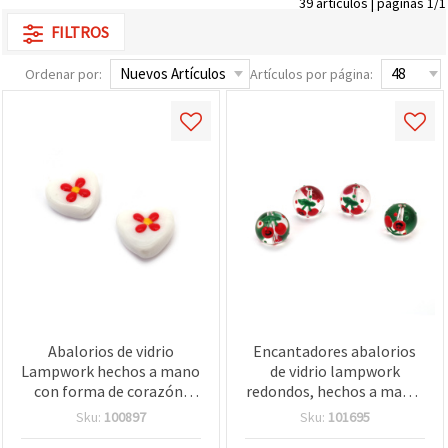
39 artículos | páginas 1/1
FILTROS
Ordenar por:
Artículos por página:
Abalorios de vidrio
Encantadores abalorios
Lampwork hechos a mano
de vidrio lampwork
con forma de corazón,
redondos, hechos a mano,
color blanco, diseño
transparentes con
Sku:
100897
Sku:
101695
pintado a mano, 16x14x7
relieve, 14 mm, diseño de