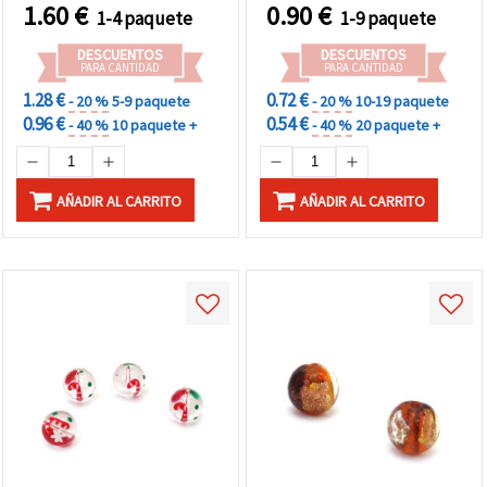
mm, agujero 2 mm – Pack
cerezas, agujero 1 mm –
1.60
€
0.90
€
1-4 paquete
1-9 paquete
de 2
ideales para bisutería,
accesorios y
DESCUENTOS
DESCUENTOS
manualidades DIY – pack
PARA CANTIDAD
PARA CANTIDAD
de 2
1.28 €
0.72 €
- 20 %
5-9 paquete
- 20 %
10-19 paquete
0.96 €
0.54 €
- 40 %
10 paquete +
- 40 %
20 paquete +
AÑADIR AL CARRITO
AÑADIR AL CARRITO