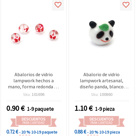
Abalorios de vidrio
Abalorio de vidrio
lampwork hechos a
lampwork artesanal,
mano, forma redonda en
diseño panda, blanco
relieve, transparentes
pintado a mano, 15x13
Sku:
101696
Sku:
100860
con motivo de cinta, 12
mm, agujero: 1,5 mm
mm, agujero de 1 mm –
0.90
€
1.10
€
1-9 paquete
1-9 pieza
Pack de 2
DESCUENTOS
DESCUENTOS
PARA CANTIDAD
PARA CANTIDAD
0.72 €
0.88 €
- 20 %
10-19 paquete
- 20 %
10-19 pieza