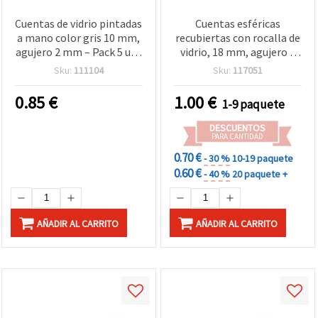
Cuentas de vidrio pintadas
Cuentas esféricas
a mano color gris 10 mm,
recubiertas con rocalla de
agujero 2 mm – Pack 5 uds
vidrio, 18 mm, agujero 2
para bisutería y
mm, negro, pack de 5 uds.
Sku:
111104
Sku:
117051
manualidades
0.85
€
1.00
€
1-9 paquete
DESCUENTOS
PARA CANTIDAD
0.70 €
- 30 %
10-19 paquete
0.60 €
- 40 %
20 paquete +
AÑADIR AL CARRITO
AÑADIR AL CARRITO