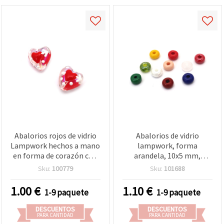
Abalorios rojos de vidrio
Abalorios de vidrio
Lampwork hechos a mano
lampwork, forma
en forma de corazón con
arandela, 10x5 mm,
diseño pintado de arcoíris,
agujero: 3 mm, mix de
Sku:
100779
Sku:
101688
14x13x9 mm, agujero 1,5
colores surtidos – 10
mm – 2 piezas
piezas
1.00
€
1.10
€
1-9 paquete
1-9 paquete
DESCUENTOS
DESCUENTOS
PARA CANTIDAD
PARA CANTIDAD