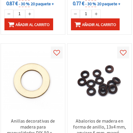
0.87 €
0.77 €
- 30 %
20 paquete +
- 30 %
20 paquete +
AÑADIR AL CARRITO
AÑADIR AL CARRITO
Anillas decorativas de
Abalorios de madera en
madera para
forma de anillo, 13x4 mm,
manualidades DIY, 50 x 2,5
agujero 6 mm, marrón