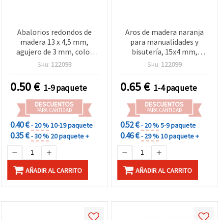
Abalorios redondos de
Aros de madera naranja
madera 13 x 4,5 mm,
para manualidades y
agujero de 3 mm, color
bisutería, 15x4 mm,
madera natural - 10
agujero: 8 mm - Pack de 20
Sku:
122093
Sku:
122099
piezas
uds
0.50
€
0.65
€
1-9 paquete
1-4 paquete
DESCUENTOS
DESCUENTOS
PARA CANTIDAD
PARA CANTIDAD
0.40 €
0.52 €
- 20 %
10-19 paquete
- 20 %
5-9 paquete
0.35 €
0.46 €
- 30 %
20 paquete +
- 29 %
10 paquete +
AÑADIR AL CARRITO
AÑADIR AL CARRITO