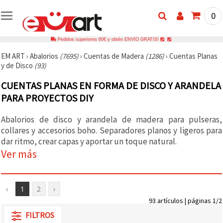
0
Pedidos superiores 60€ y obtén ENVÍO GRATIS!
EM ART
›
Abalorios
(7695)
›
Cuentas de Madera
(1286)
›
Cuentas Planas
y de Disco
(93)
CUENTAS PLANAS EN FORMA DE DISCO Y ARANDELA
PARA PROYECTOS DIY
Abalorios de disco y arandela de madera para pulseras,
collares y accesorios boho. Separadores planos y ligeros para
dar ritmo, crear capas y aportar un toque natural.
Ver más
‹
1
2
›
93 artículos | páginas 1/2
FILTROS