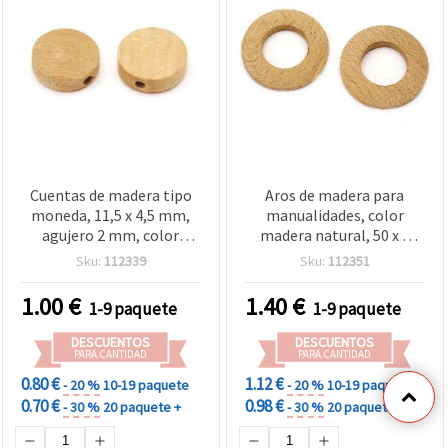
Cuentas de madera tipo
Aros de madera para
moneda, 11,5 x 4,5 mm,
manualidades, color
agujero 2 mm, color
madera natural, 50 x 5
madera natural - 20
mm, agujero de 25 mm - 2
Sku:
112339
Sku:
112351
piezas
piezas
1.00
€
1.40
€
1-9 paquete
1-9 paquete
DESCUENTOS
DESCUENTOS
PARA CANTIDAD
PARA CANTIDAD
0.80 €
1.12 €
- 20 %
10-19 paquete
- 20 %
10-19 paquete
0.70 €
0.98 €
- 30 %
20 paquete +
- 30 %
20 paquete +