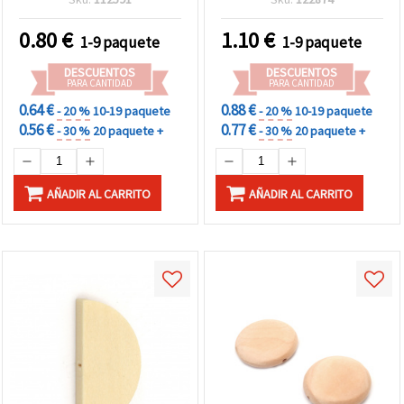
atemporales para
versátiles para bisutería y
bisutería y manualidades
proyectos creativos de
0.80
€
1.10
€
1-9 paquete
1-9 paquete
manualidades DIY
DESCUENTOS
DESCUENTOS
PARA CANTIDAD
PARA CANTIDAD
0.64 €
0.88 €
- 20 %
10-19 paquete
- 20 %
10-19 paquete
0.56 €
0.77 €
- 30 %
20 paquete +
- 30 %
20 paquete +
AÑADIR AL CARRITO
AÑADIR AL CARRITO