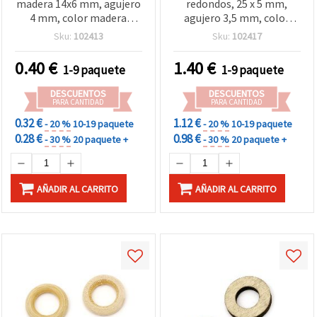
madera 14x6 mm, agujero
redondos, 25 x 5 mm,
4 mm, color madera
agujero 3,5 mm, color
natural, para
madera natural - 20 uds
Sku:
102413
Sku:
102417
manualidades y bisutería -
10 piezas
0.40
€
1.40
€
1-9 paquete
1-9 paquete
DESCUENTOS
DESCUENTOS
PARA CANTIDAD
PARA CANTIDAD
0.32 €
1.12 €
- 20 %
10-19 paquete
- 20 %
10-19 paquete
0.28 €
0.98 €
- 30 %
20 paquete +
- 30 %
20 paquete +
AÑADIR AL CARRITO
AÑADIR AL CARRITO