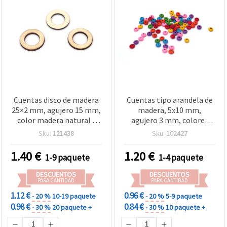
Cuentas disco de madera
Cuentas tipo arandela de
25×2 mm, agujero 15 mm,
madera, 5x10 mm,
color madera natural -
agujero 3 mm, colores
Pack 10 uds
mixtos, ~270 uds (~35 g)
Sku:
121438
Sku:
102427
1.40
€
1.20
€
1-9 paquete
1-4 paquete
DESCUENTOS
DESCUENTOS
PARA CANTIDAD
PARA CANTIDAD
1.12 €
0.96 €
- 20 %
10-19 paquete
- 20 %
5-9 paquete
0.98 €
0.84 €
- 30 %
20 paquete +
- 30 %
10 paquete +