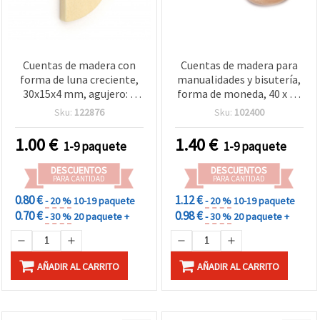
Cuentas de madera con
Cuentas de madera para
forma de luna creciente,
manualidades y bisutería,
30x15x4 mm, agujero: 2
forma de moneda, 40 x 38
mm, color madera
x 9 mm, agujero 3 mm,
Sku:
122876
Sku:
102400
natural - 10 piezas
color madera natural - 5
piezas
1.00
€
1.40
€
1-9 paquete
1-9 paquete
DESCUENTOS
DESCUENTOS
PARA CANTIDAD
PARA CANTIDAD
0.80 €
1.12 €
- 20 %
10-19 paquete
- 20 %
10-19 paquete
0.70 €
0.98 €
- 30 %
20 paquete +
- 30 %
20 paquete +
AÑADIR AL CARRITO
AÑADIR AL CARRITO