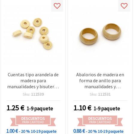
Cuentas tipo arandela de
Abalorios de madera en
madera para
forma de anillo para
manualidades y bisutería,
manualidades y
color madera natural, sin
decoración, 26x10 mm,
Sku:
112539
Sku:
112531
barnizar, 8 x 3,5 mm,
agujero 19 mm, color
agujero 3 mm, 50 g (~570
madera natural - 5 piezas
1.25
€
1.10
€
1-9 paquete
1-9 paquete
uds)
DESCUENTOS
DESCUENTOS
PARA CANTIDAD
PARA CANTIDAD
1.00 €
0.88 €
- 20 %
10-19 paquete
- 20 %
10-19 paquete