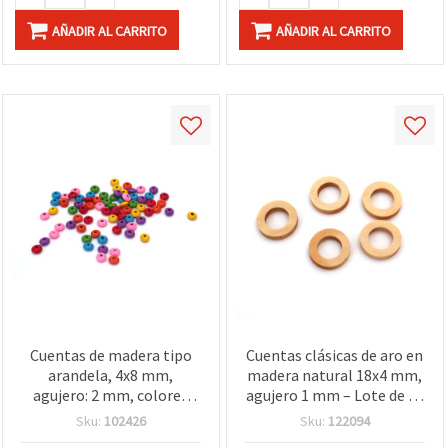
AÑADIR AL CARRITO
AÑADIR AL CARRITO
Cuentas de madera tipo
Cuentas clásicas de aro en
arandela, 4x8 mm,
madera natural 18x4 mm,
agujero: 2 mm, colores
agujero 1 mm – Lote de 10
surtidos, ~450 uds (~35 g)
piezas versátiles para
Sku:
102426
Sku:
122094
para manualidades y
bisutería y manualidades