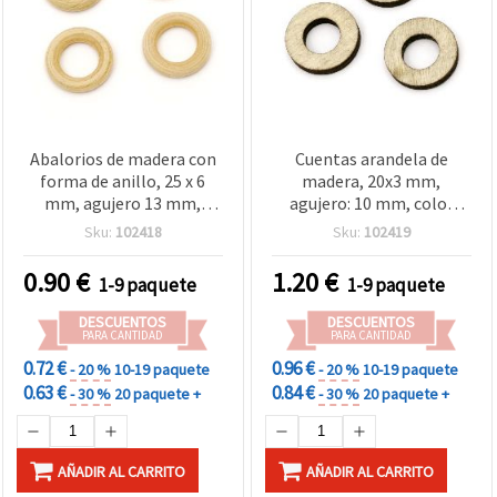
Abalorios de madera con
Cuentas arandela de
forma de anillo, 25 x 6
madera, 20x3 mm,
mm, agujero 13 mm,
agujero: 10 mm, color
color madera natural - 10
madera natural - 20
Sku:
102418
Sku:
102419
piezas
piezas
0.90
€
1.20
€
1-9 paquete
1-9 paquete
DESCUENTOS
DESCUENTOS
PARA CANTIDAD
PARA CANTIDAD
0.72 €
0.96 €
- 20 %
10-19 paquete
- 20 %
10-19 paquete
0.63 €
0.84 €
- 30 %
20 paquete +
- 30 %
20 paquete +
AÑADIR AL CARRITO
AÑADIR AL CARRITO