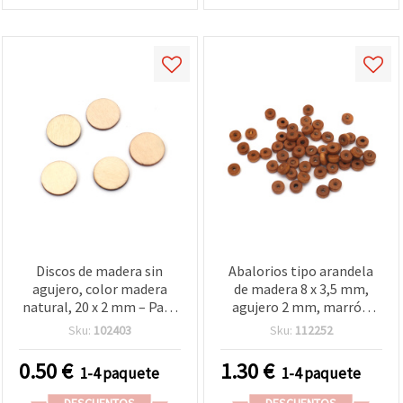
Discos de madera sin
Abalorios tipo arandela
agujero, color madera
de madera 8 x 3,5 mm,
natural, 20 x 2 mm – Pack
agujero 2 mm, marrón
de 10 uds para
claro, 50 g (~462 uds)
Sku:
102403
Sku:
112252
manualidades y DIY
0.50
€
1.30
€
1-4 paquete
1-4 paquete
DESCUENTOS
DESCUENTOS