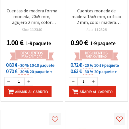
Cuentas de madera forma
Cuentas moneda de
moneda, 20x5 mm,
madera 15x5 mm, orificio
agujero 2 mm, color
2 mm, color madera
madera natural - 20
natural - 20 piezas, para
Sku:
112340
Sku:
112326
piezas
manualidades y bisutería
1.00
€
0.90
€
1-9 paquete
1-9 paquete
DESCUENTOS
DESCUENTOS
PARA CANTIDAD
PARA CANTIDAD
0.80 €
0.72 €
- 20 %
10-19 paquete
- 20 %
10-19 paquete
0.70 €
0.63 €
- 30 %
20 paquete +
- 30 %
20 paquete +
AÑADIR AL CARRITO
AÑADIR AL CARRITO