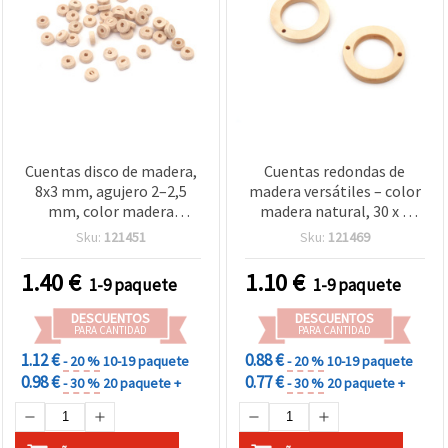
Cuentas disco de madera,
Cuentas redondas de
8x3 mm, agujero 2–2,5
madera versátiles – color
mm, color madera
madera natural, 30 x 5
natural - 50 g (±610 uds.)
mm, Ø 1,5–2 mm, 8 uds –
Sku:
121451
Sku:
121469
para manualidades y
ideales para bisutería,
bisutería
macramé y manualidades
1.40
€
1.10
€
1-9 paquete
1-9 paquete
DIY
DESCUENTOS
DESCUENTOS
PARA CANTIDAD
PARA CANTIDAD
1.12 €
0.88 €
- 20 %
10-19 paquete
- 20 %
10-19 paquete
0.98 €
0.77 €
- 30 %
20 paquete +
- 30 %
20 paquete +