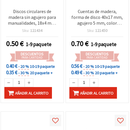
Discos circulares de
Cuentas de madera,
madera sin agujero para
forma de disco 40x17 mm,
manualidades, 18x4 mm,
agujero 5 mm, color
color madera natural - 10
madera natural - 2 piezas
Sku:
121434
Sku:
121450
unidades
0.50
€
0.70
€
1-9 paquete
1-9 paquete
DESCUENTOS
DESCUENTOS
PARA CANTIDAD
PARA CANTIDAD
0.40 €
0.56 €
- 20 %
10-19 paquete
- 20 %
10-19 paquete
0.35 €
0.49 €
- 30 %
20 paquete +
- 30 %
20 paquete +
AÑADIR AL CARRITO
AÑADIR AL CARRITO