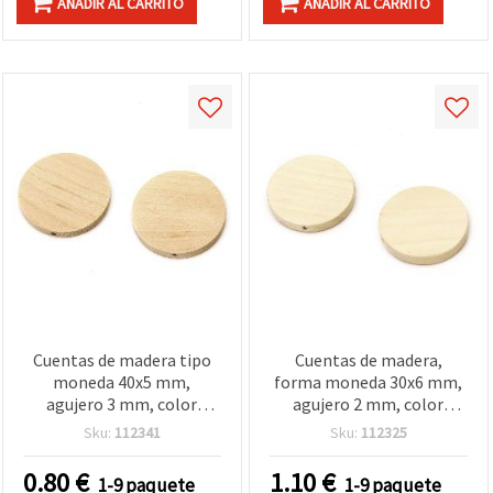
AÑADIR AL CARRITO
AÑADIR AL CARRITO
Cuentas de madera tipo
Cuentas de madera,
moneda 40x5 mm,
forma moneda 30x6 mm,
agujero 3 mm, color
agujero 2 mm, color
madera natural - 5 piezas
madera natural - 10
Sku:
112341
Sku:
112325
piezas
0.80
€
1.10
€
1-9 paquete
1-9 paquete