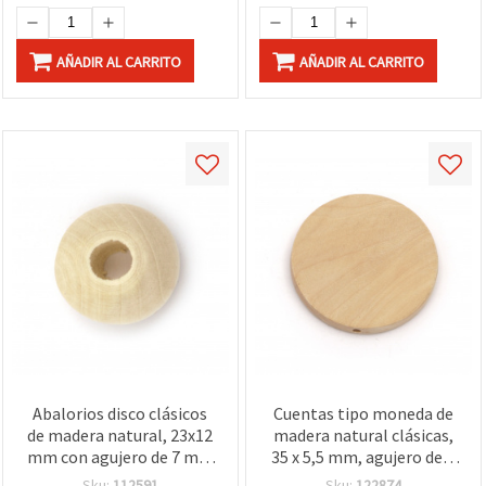
AÑADIR AL CARRITO
AÑADIR AL CARRITO
Abalorios disco clásicos
Cuentas tipo moneda de
de madera natural, 23x12
madera natural clásicas,
mm con agujero de 7 mm
35 x 5,5 mm, agujero de 2
– Set de 5 piezas
mm – Pack de 5 piezas
Sku:
112591
Sku:
122874