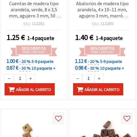
Cuentas de madera tipo
Abalorios de madera tipo
arandela, verde, 8 x 3,5
arandela, 4 x 10–11 mm,
mm, agujero 3 mm, 50 g
agujero 3 mm, marrón
(~520 piezas) para
claro, 50 g (≈310 uds)
Sku:
112251
Sku:
112250
manualidades y bisutería
1.25
€
1.40
€
1-4 paquete
1-4 paquete
DESCUENTOS
DESCUENTOS
PARA CANTIDAD
PARA CANTIDAD
1.00 €
1.12 €
- 20 %
5-9 paquete
- 20 %
5-9 paquete
0.87 €
0.98 €
- 30 %
10 paquete +
- 30 %
10 paquete +
AÑADIR AL CARRITO
AÑADIR AL CARRITO