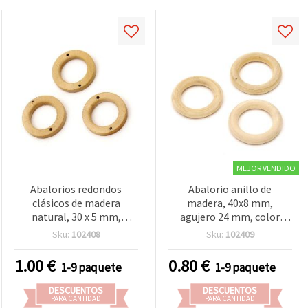
MEJOR VENDIDO
Abalorios redondos
Abalorio anillo de
clásicos de madera
madera, 40x8 mm,
natural, 30 x 5 mm,
agujero 24 mm, color
agujero de 1 mm - Pack de
madera natural - 4 piezas
Sku:
102408
Sku:
102409
8 piezas elegantes para
bisutería y manualidades
1.00
€
0.80
€
1-9 paquete
1-9 paquete
creativas
DESCUENTOS
DESCUENTOS
PARA CANTIDAD
PARA CANTIDAD