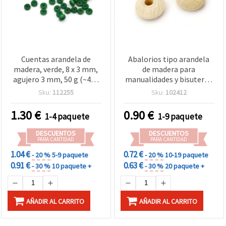
Cuentas arandela de
Abalorios tipo arandela
madera, verde, 8 x 3 mm,
de madera para
agujero 3 mm, 50 g (~475
manualidades y bisutería,
uds) para manualidades y
13~14 x 7,5~8 mm, orificio
Sku:
112255
Sku:
102412
bisutería
4 mm, color madera
natural - 10 piezas
1.30
€
0.90
€
1-4 paquete
1-9 paquete
DESCUENTOS
DESCUENTOS
PARA CANTIDAD
PARA CANTIDAD
1.04 €
0.72 €
- 20 %
5-9 paquete
- 20 %
10-19 paquete
0.91 €
0.63 €
- 30 %
10 paquete +
- 30 %
20 paquete +
AÑADIR AL CARRITO
AÑADIR AL CARRITO