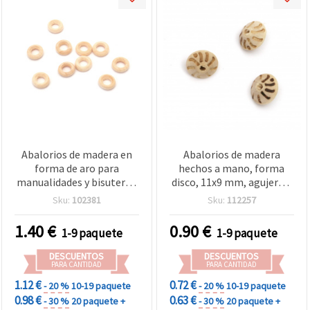
Abalorios de madera en
Abalorios de madera
forma de aro para
hechos a mano, forma
manualidades y bisutería,
disco, 11x9 mm, agujero 2
12x4 mm, agujero: 6 mm,
mm, color natural - 10
Sku:
102381
Sku:
112257
color madera natural - 50
uds.
piezas
1.40
€
0.90
€
1-9 paquete
1-9 paquete
DESCUENTOS
DESCUENTOS
PARA CANTIDAD
PARA CANTIDAD
1.12 €
0.72 €
- 20 %
10-19 paquete
- 20 %
10-19 paquete
0.98 €
0.63 €
- 30 %
20 paquete +
- 30 %
20 paquete +