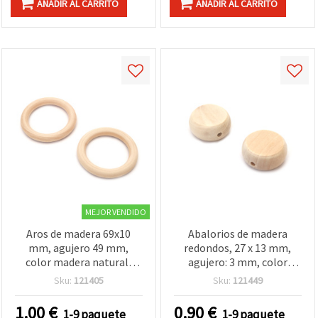
AÑADIR AL CARRITO
AÑADIR AL CARRITO
MEJOR VENDIDO
Aros de madera 69x10
Abalorios de madera
mm, agujero 49 mm,
redondos, 27 x 13 mm,
color madera natural,
agujero: 3 mm, color
para manualidades - 2 uds
madera natural – 5 piezas
Sku:
121405
Sku:
121449
1.00
€
0.90
€
1-9 paquete
1-9 paquete