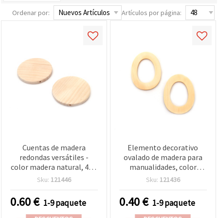
Ordenar por:
Artículos por página:
Cuentas de madera
Elemento decorativo
redondas versátiles -
ovalado de madera para
color madera natural, 45 x
manualidades, color
5,5 mm, agujero de 2 mm,
madera natural, 59x45x4
Sku:
121446
Sku:
121436
2 uds - ideales para
mm, agujero 1 mm - 2
bisutería, macramé y
piezas
0.60
€
0.40
€
1-9 paquete
1-9 paquete
manualidades DIY