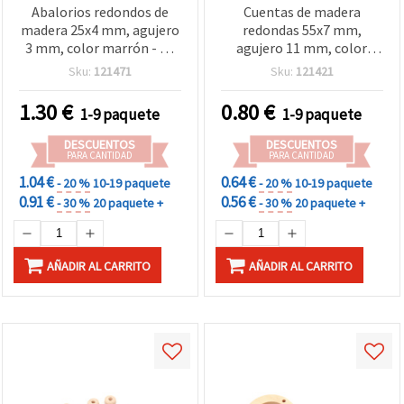
Abalorios redondos de
Cuentas de madera
madera 25x4 mm, agujero
redondas 55x7 mm,
3 mm, color marrón - 20
agujero 11 mm, color
uds., para manualidades y
madera natural - 2 piezas
Sku:
121471
Sku:
121421
bisutería
1.30
€
0.80
€
1-9 paquete
1-9 paquete
DESCUENTOS
DESCUENTOS
PARA CANTIDAD
PARA CANTIDAD
1.04 €
0.64 €
- 20 %
10-19 paquete
- 20 %
10-19 paquete
0.91 €
0.56 €
- 30 %
20 paquete +
- 30 %
20 paquete +
AÑADIR AL CARRITO
AÑADIR AL CARRITO