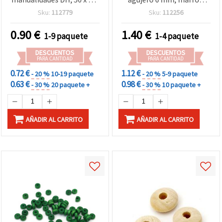
mm, color madera
oscuro - 50 piezas
Sku:
112779
Sku:
112256
natural - Pack de 5 uds.
0.90
€
1.40
€
1-9 paquete
1-4 paquete
DESCUENTOS
DESCUENTOS
PARA CANTIDAD
PARA CANTIDAD
0.72 €
1.12 €
- 20 %
10-19 paquete
- 20 %
5-9 paquete
0.63 €
0.98 €
- 30 %
20 paquete +
- 30 %
10 paquete +
AÑADIR AL CARRITO
AÑADIR AL CARRITO