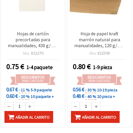
Hojas de cartón
Hoja de papel kraft
precortadas para
marrón natural para
manualidades, 430 g/m²,
manualidades, 120 g/m²,
10 x 15 cm, 10 uds
78 x 108 cm
Sku:
822270
Sku:
822508
0.75
€
0.80
€
1-4 paquete
1-9 pieza
DESCUENTOS
DESCUENTOS
PARA CANTIDAD
PARA CANTIDAD
0.67 €
0.56 €
- 11 %
5-9 paquete
- 30 %
10-19 pieza
0.60 €
0.48 €
- 20 %
10 paquete +
- 40 %
20 pieza +
AÑADIR AL CARRITO
AÑADIR AL CARRITO