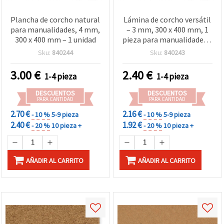
Plancha de corcho natural
Lámina de corcho versátil
para manualidades, 4 mm,
– 3 mm, 300 x 400 mm, 1
300 x 400 mm – 1 unidad
pieza para manualidades y
proyectos creativos
Sku:
840244
Sku:
840243
3.00
€
2.40
€
1-4 pieza
1-4 pieza
DESCUENTOS
DESCUENTOS
PARA CANTIDAD
PARA CANTIDAD
2.70 €
2.16 €
- 10 %
5-9 pieza
- 10 %
5-9 pieza
2.40 €
1.92 €
- 20 %
10 pieza +
- 20 %
10 pieza +
AÑADIR AL CARRITO
AÑADIR AL CARRITO