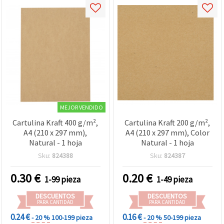
MEJOR VENDIDO
Cartulina Kraft 400 g/m²,
Cartulina Kraft 200 g/m²,
A4 (210 x 297 mm),
A4 (210 x 297 mm), Color
Natural - 1 hoja
Natural - 1 hoja
Sku:
824388
Sku:
824387
0.30
€
0.20
€
1-99 pieza
1-49 pieza
DESCUENTOS
DESCUENTOS
PARA CANTIDAD
PARA CANTIDAD
0.24 €
0.16 €
- 20 %
100-199 pieza
- 20 %
50-199 pieza