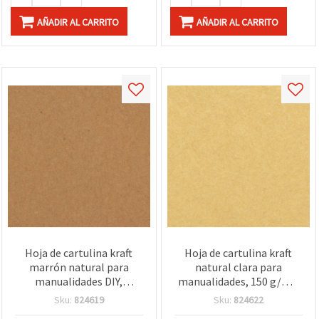
AÑADIR AL CARRITO
AÑADIR AL CARRITO
Hoja de cartulina kraft
Hoja de cartulina kraft
marrón natural para
natural clara para
manualidades DIY,
manualidades, 150 g/m²,
tarjetas de felicitación,
A4 (210 x 297 mm) – 1 hoja
Sku:
824619
Sku:
824622
scrapbooking y tapas de