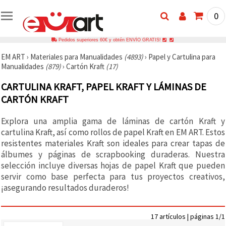
0
Pedidos superiores 60€ y obtén ENVÍO GRATIS!
EM ART
›
Materiales para Manualidades
(4893)
›
Papel y Cartulina para
Manualidades
(879)
›
Cartón Kraft
(17)
CARTULINA KRAFT, PAPEL KRAFT Y LÁMINAS DE
CARTÓN KRAFT
Explora una amplia gama de láminas de cartón Kraft y
cartulina Kraft, así como rollos de papel Kraft en EM ART. Estos
resistentes materiales Kraft son ideales para crear tapas de
álbumes y páginas de scrapbooking duraderas. Nuestra
selección incluye diversas hojas de papel Kraft que pueden
servir como base perfecta para tus proyectos creativos,
¡asegurando resultados duraderos!
17 artículos | páginas 1/1