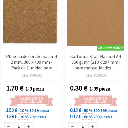
MEJOR VENDIDO
Plancha de corcho natural
Cartulina Kraft Natural A4
2 mm, 300 x 400 mm -
350 g/m² (210 x 297 mm)
Pack de 1 unidad para
para manualidades - 1
manualidades
hoja
Sku:
840242
Sku:
824624
1.70
€
0.30
€
1-9 pieza
1-99 pieza
DESCUENTOS
DESCUENTOS
PARA CANTIDAD
PARA CANTIDAD
1.53 €
0.15 €
- 10 %
10-19 pieza
- 50 %
100-199 pieza
1.36 €
0.12 €
- 20 %
20 pieza +
- 60 %
200 pieza +