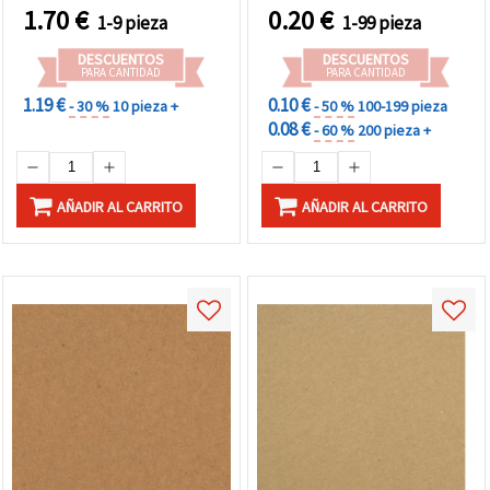
libros, 300 g/m², 78 x 108
1.70
€
0.20
€
1-9 pieza
1-99 pieza
cm - 1 hoja
DESCUENTOS
DESCUENTOS
PARA CANTIDAD
PARA CANTIDAD
1.19 €
0.10 €
- 30 %
10 pieza +
- 50 %
100-199 pieza
0.08 €
- 60 %
200 pieza +
AÑADIR AL CARRITO
AÑADIR AL CARRITO