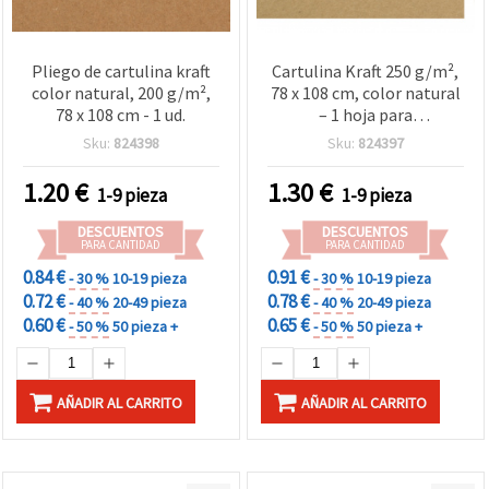
Pliego de cartulina kraft
Cartulina Kraft 250 g/m²,
color natural, 200 g/m²,
78 x 108 cm, color natural
78 x 108 cm - 1 ud.
– 1 hoja para
manualidades y
Sku:
824398
Sku:
824397
scrapbooking
1.20
€
1.30
€
1-9 pieza
1-9 pieza
DESCUENTOS
DESCUENTOS
PARA CANTIDAD
PARA CANTIDAD
0.84 €
0.91 €
- 30 %
10-19 pieza
- 30 %
10-19 pieza
0.72 €
0.78 €
- 40 %
20-49 pieza
- 40 %
20-49 pieza
0.60 €
0.65 €
- 50 %
50 pieza +
- 50 %
50 pieza +
AÑADIR AL CARRITO
AÑADIR AL CARRITO