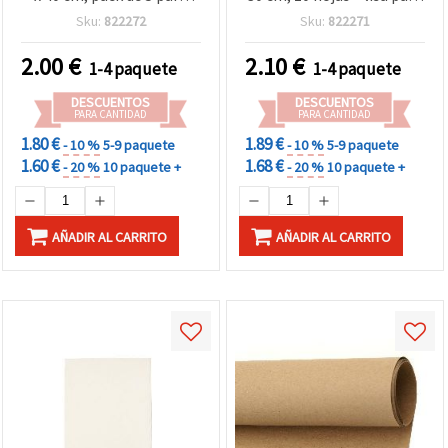
manualidades
manualidades,
Sku:
822272
Sku:
822271
scrapbooking, tarjetería,
dibujo y modelismo
2.00
€
2.10
€
1-4 paquete
1-4 paquete
DESCUENTOS
DESCUENTOS
PARA CANTIDAD
PARA CANTIDAD
1.80 €
1.89 €
- 10 %
5-9 paquete
- 10 %
5-9 paquete
1.60 €
1.68 €
- 20 %
10 paquete +
- 20 %
10 paquete +
AÑADIR AL CARRITO
AÑADIR AL CARRITO