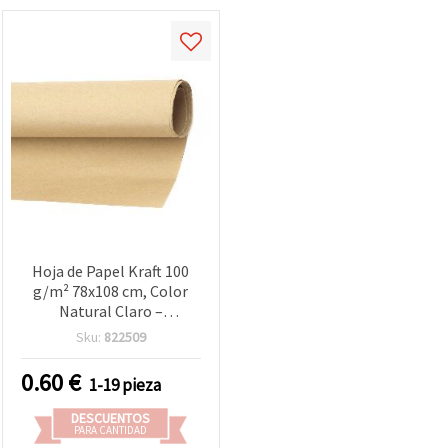
Hoja de Papel Kraft 100
g/m² 78x108 cm, Color
Natural Claro –
Manualidades y
Sku:
822509
Scrapbooking
0.60
€
1-19 pieza
DESCUENTOS
PARA CANTIDAD