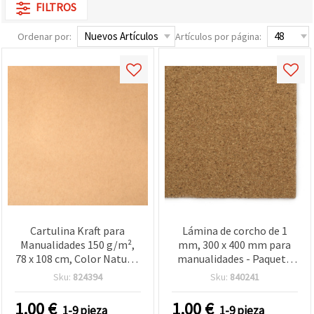
FILTROS
Ordenar por:
Artículos por página:
Cartulina Kraft para
Lámina de corcho de 1
Manualidades 150 g/m²,
mm, 300 x 400 mm para
78 x 108 cm, Color Natural
manualidades - Paquete
Claro - 1 Hoja
de 1 unidad
Sku:
824394
Sku:
840241
1.00
€
1.00
€
1-9 pieza
1-9 pieza