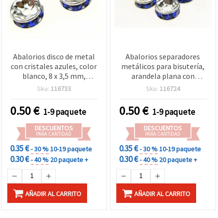
Abalorios disco de metal
Abalorios separadores
con cristales azules, color
metálicos para bisutería,
blanco, 8 x 3,5 mm,
arandela plana con
agujero 1,5 mm,
cristales azul oscuro,
Sku:
116733
Sku:
116724
suministros para
color blanco, 6x3 mm,
bisutería y manualidades,
agujero: 1 mm (Calidad A)
0.50
€
0.50
€
1-9 paquete
1-9 paquete
pack de 10 uds
- 10 piezas
DESCUENTOS
DESCUENTOS
PARA CANTIDAD
PARA CANTIDAD
0.35 €
0.35 €
- 30 %
10-19 paquete
- 30 %
10-19 paquete
0.30 €
0.30 €
- 40 %
20 paquete +
- 40 %
20 paquete +
AÑADIR AL CARRITO
AÑADIR AL CARRITO