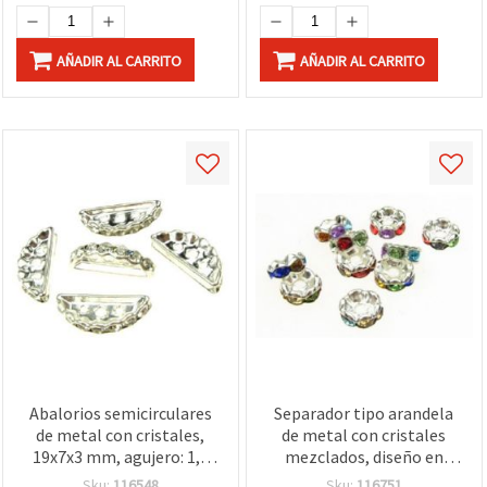
AÑADIR AL CARRITO
AÑADIR AL CARRITO
Abalorios semicirculares
Separador tipo arandela
de metal con cristales,
de metal con cristales
19x7x3 mm, agujero: 1,5
mezclados, diseño en
mm, color blanco - 5
zigzag, 8x3,5 mm, agujero
Sku:
116548
Sku:
116751