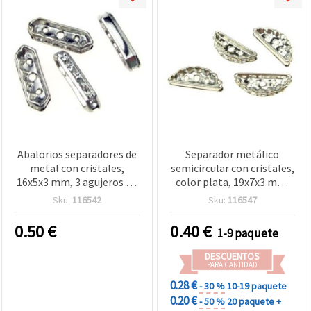
Abalorios separadores de
Separador metálico
metal con cristales,
semicircular con cristales,
16x5x3 mm, 3 agujeros de
color plata, 19x7x3 mm,
1 mm, color plata - 4
agujero 1,5 mm - 5 uds.
Sku:
116542
Sku:
116547
piezas
0.50
€
0.40
€
1-9 paquete
DESCUENTOS
PARA CANTIDAD
0.28 €
- 30 %
10-19 paquete
0.20 €
- 50 %
20 paquete +