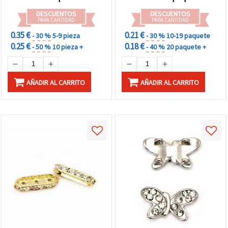
manualidades DIY
DESCUENTOS
DESCUENTOS
PARA CANTIDAD
PARA CANTIDAD
0.35 €
0.21 €
- 30 %
5-9 pieza
- 30 %
10-19 paquete
0.25 €
0.18 €
- 50 %
10 pieza +
- 40 %
20 paquete +
AÑADIR AL CARRITO
AÑADIR AL CARRITO