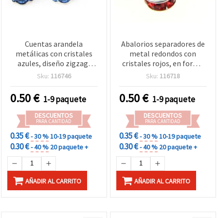
Cuentas arandela
Abalorios separadores de
metálicas con cristales
metal redondos con
azules, diseño zigzag,
cristales rojos, en forma
color blanco, 6x3 mm,
de arandela plana, 6 x 3
Sku:
116746
Sku:
116718
agujero 1,5 mm, calidad
mm, agujero 1 mm, color
Grado A - 10 piezas
blanco, calidad A - Pack de
0.50
€
0.50
€
1-9 paquete
1-9 paquete
10 uds
DESCUENTOS
DESCUENTOS
PARA CANTIDAD
PARA CANTIDAD
0.35 €
0.35 €
- 30 %
10-19 paquete
- 30 %
10-19 paquete
0.30 €
0.30 €
- 40 %
20 paquete +
- 40 %
20 paquete +
AÑADIR AL CARRITO
AÑADIR AL CARRITO