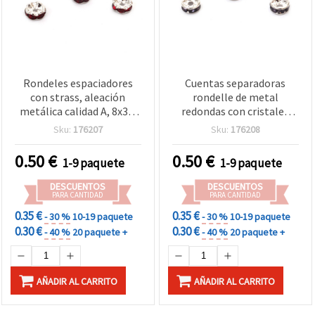
Rondeles espaciadores
Cuentas separadoras
con strass, aleación
rondelle de metal
metálica calidad A, 8x3,5
redondas con cristales
mm, orificio 1,5 mm,
violeta, Grado A, 8x3,5
Sku:
176207
Sku:
176208
color plata con cristales
mm, agujero 1,5 mm,
rojo rubí, 10 uds, abalorios
tono plateado – 10 uds
0.50
€
0.50
€
1-9 paquete
1-9 paquete
para bisutería y
manualidades
DESCUENTOS
DESCUENTOS
PARA CANTIDAD
PARA CANTIDAD
0.35 €
0.35 €
- 30 %
10-19 paquete
- 30 %
10-19 paquete
0.30 €
0.30 €
- 40 %
20 paquete +
- 40 %
20 paquete +
AÑADIR AL CARRITO
AÑADIR AL CARRITO