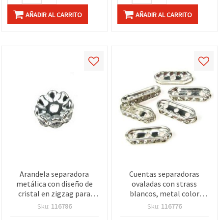
AÑADIR AL CARRITO
AÑADIR AL CARRITO
Arandela separadora
Cuentas separadoras
metálica con diseño de
ovaladas con strass
cristal en zigzag para
blancos, metal color
bisutería, color blanco, 15
plata, 21x6,5x4 mm, 3
Sku:
116786
Sku:
116776
x 4,5 mm, agujero 2,5 mm,
agujeros (2 mm) – Pack de