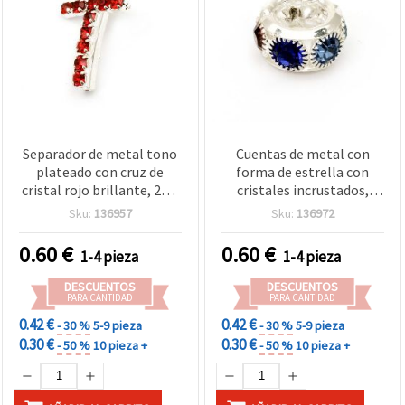
Separador de metal tono
Cuentas de metal con
plateado con cruz de
forma de estrella con
cristal rojo brillante, 20,5
cristales incrustados,
x 13 mm, Rojo
color plata, 10x11x5 mm,
Sku:
136957
Sku:
136972
orificio 2 mm, pack de 2
0.60
€
0.60
€
1-4 pieza
1-4 pieza
DESCUENTOS
DESCUENTOS
PARA CANTIDAD
PARA CANTIDAD
0.42 €
0.42 €
- 30 %
5-9 pieza
- 30 %
5-9 pieza
0.30 €
0.30 €
- 50 %
10 pieza +
- 50 %
10 pieza +