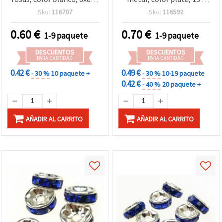
mm, orificio 1 mm,
3,5 mm, transparente, 5
Sku:
116707
Sku:
116592
calidad A - pack de 5 uds.
uds.
0.60
€
0.70
€
1-9 paquete
1-9 paquete
DESCUENTOS
DESCUENTOS
PARA CANTIDAD
PARA CANTIDAD
0.42 €
0.49 €
- 30 %
10 paquete +
- 30 %
10-19 paquete
0.42 €
- 40 %
20 paquete +
AÑADIR AL CARRITO
AÑADIR AL CARRITO