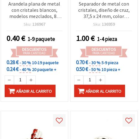
Arandela plana de metal
Separador de metal con
con cristales blancos,
cristales, diseño de cruz,
modelos mezclados, 8 x
37,5 x 24 mm, color
3,5 mm, agujero: 1,5 mm,
blanco, fornituras para
Sku:
136967
Sku:
136959
color blanco, color
bisutería y manualidades
plateado - 10 uds para
0.40
€
1.00
€
1-9 paquete
1-4 pieza
bisutería y manualidades
DESCUENTOS
DESCUENTOS
PARA CANTIDAD
PARA CANTIDAD
0.28 €
0.70 €
- 30 %
10-19 paquete
- 30 %
5-9 pieza
0.24 €
0.50 €
- 40 %
20 paquete +
- 50 %
10 pieza +
AÑADIR AL CARRITO
AÑADIR AL CARRITO