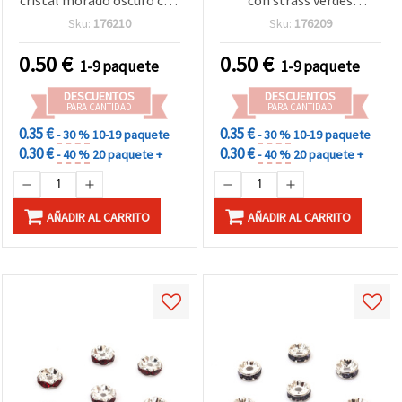
diseño zigzag, 8 x 3,5 mm,
brillantes para bisutería,
Sku:
176210
Sku:
176209
agujero 1,5 mm, Calidad A
Calidad A, 8 x 3,5 mm,
– 10 uds para bisutería y
agujero 1,5 mm - 10 uds.
0.50
€
0.50
€
1-9 paquete
1-9 paquete
manualidades DIY
DESCUENTOS
DESCUENTOS
PARA CANTIDAD
PARA CANTIDAD
0.35 €
0.35 €
- 30 %
10-19 paquete
- 30 %
10-19 paquete
0.30 €
0.30 €
- 40 %
20 paquete +
- 40 %
20 paquete +
AÑADIR AL CARRITO
AÑADIR AL CARRITO