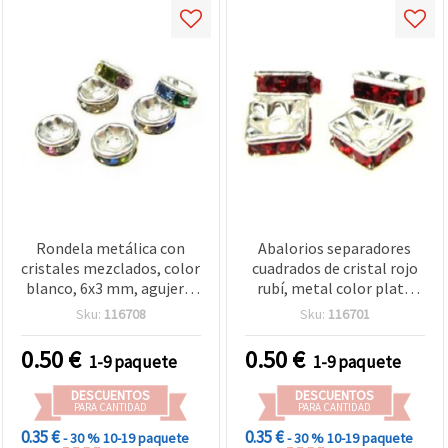
Rondela metálica con
Abalorios separadores
cristales mezclados, color
cuadrados de cristal rojo
blanco, 6x3 mm, agujero:
rubí, metal color plata
1 mm, Calidad A - 10
(tono plateado), 6x6x2,5
Sku:
116708
Sku:
116701
piezas para bisutería y
mm, orificio de 1 mm,
manualidades
calidad A, color blanco, 5
0.50
€
0.50
€
1-9 paquete
1-9 paquete
uds
DESCUENTOS
DESCUENTOS
PARA CANTIDAD
PARA CANTIDAD
0.35 €
0.35 €
- 30 %
10-19 paquete
- 30 %
10-19 paquete