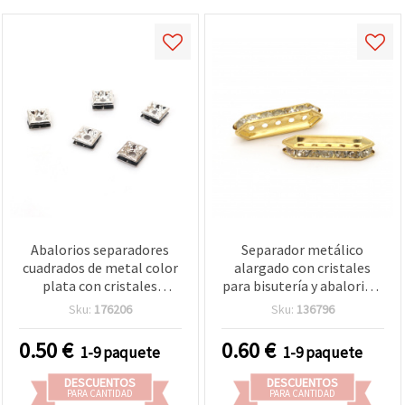
Abalorios separadores
Separador metálico
cuadrados de metal color
alargado con cristales
plata con cristales
para bisutería y abalorios,
negros, Calidad A, 6x6x2,5
color oro, 27x8x4 mm, 5
Sku:
176206
Sku:
136796
mm, agujero 1 mm – 5
agujeros (1,5 mm) – 2
piezas
piezas
0.50
€
0.60
€
1-9 paquete
1-9 paquete
DESCUENTOS
DESCUENTOS
PARA CANTIDAD
PARA CANTIDAD