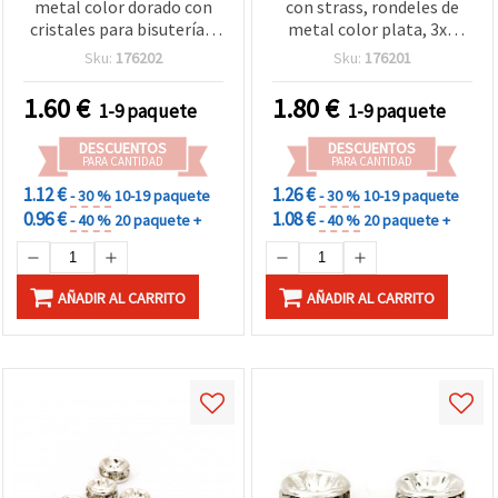
metal color dorado con
con strass, rondeles de
cristales para bisutería y
metal color plata, 3x2
manualidades, 3x2 mm,
mm, agujero 0,2 mm,
Sku:
176202
Sku:
176201
agujero 0,2 mm, calidad A
calidad A – 10 piezas
- 10 piezas
1.60
€
1.80
€
1-9 paquete
1-9 paquete
DESCUENTOS
DESCUENTOS
PARA CANTIDAD
PARA CANTIDAD
1.12 €
1.26 €
- 30 %
10-19 paquete
- 30 %
10-19 paquete
0.96 €
1.08 €
- 40 %
20 paquete +
- 40 %
20 paquete +
AÑADIR AL CARRITO
AÑADIR AL CARRITO