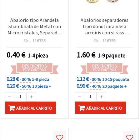
Abalorio tipo Arandela
Abalorios separadores
Shambhala de Metal con
tipo donut/arandela
Microcristales, Separador
arcoíris con strass
15x5 mm, Agujero 7,5
blancos, aleación
Sku:
116785
Sku:
116768
mm, Color Blanco
metálica, 10x4 mm,
agujero 1 mm, colores
0.40
€
1.60
€
1-4 pieza
1-9 paquete
mezclados, tono
plateado, 10 uds
DESCUENTOS
DESCUENTOS
PARA CANTIDAD
PARA CANTIDAD
0.28 €
1.12 €
- 30 %
5-9 pieza
- 30 %
10-19 paquete
0.20 €
0.96 €
- 50 %
10 pieza +
- 40 %
20 paquete +
AÑADIR AL CARRITO
AÑADIR AL CARRITO