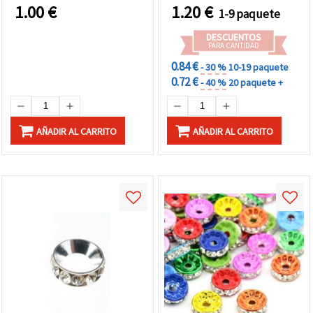
5 piezas
10 uds.
1.00
€
1.20
€
1-9 paquete
DESCUENTOS
PARA CANTIDAD
0.84 €
- 30 %
10-19 paquete
0.72 €
- 40 %
20 paquete +
AÑADIR AL CARRITO
AÑADIR AL CARRITO