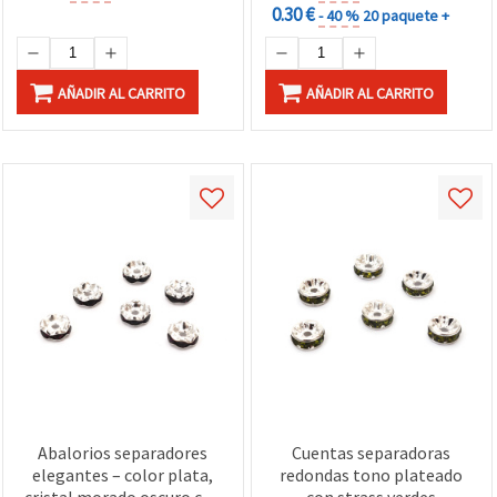
0.30 €
- 40 %
20 paquete +
AÑADIR AL CARRITO
AÑADIR AL CARRITO
Abalorios separadores
Cuentas separadoras
elegantes – color plata,
redondas tono plateado
cristal morado oscuro con
con strass verdes