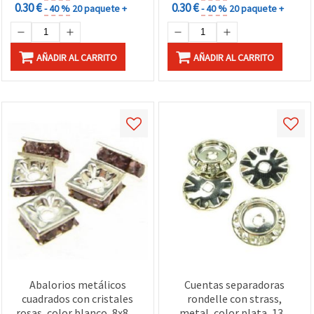
0.30 €
0.30 €
- 40 %
20 paquete +
- 40 %
20 paquete +
AÑADIR AL CARRITO
AÑADIR AL CARRITO
Abalorios metálicos
Cuentas separadoras
cuadrados con cristales
rondelle con strass,
rosas, color blanco, 8x8x4
metal, color plata, 13 x