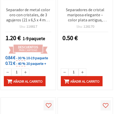
Separador de metal color
Separadores de cristal
oro con cristales, de 3
mariposa elegante –
agujeros (21 x 6,5 x 4 mm,
color plata antigua,
agujero: 2 mm) - 10 piezas
12x21x2 mm, agujero 1
Sku:
116617
Sku:
126170
mm – 2 piezas para
bisutería y manualidades
1.20
€
0.50
€
1-9 paquete
DIY
DESCUENTOS
PARA CANTIDAD
0.84 €
- 30 %
10-19 paquete
0.72 €
- 40 %
20 paquete +
AÑADIR AL CARRITO
AÑADIR AL CARRITO