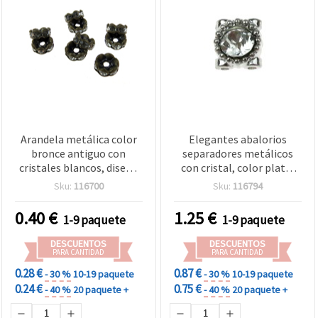
Arandela metálica color
Elegantes abalorios
bronce antiguo con
separadores metálicos
cristales blancos, diseño
con cristal, color plata,
en zigzag, 4 x 8 mm,
9x5 mm, agujero 1 mm – 5
Sku:
116700
Sku:
116794
agujero de 1,5 mm,
uds, perfectos para
Calidad A - 5 piezas
bisutería artesanal
0.40
€
1.25
€
1-9 paquete
1-9 paquete
DESCUENTOS
DESCUENTOS
PARA CANTIDAD
PARA CANTIDAD
0.28 €
0.87 €
- 30 %
10-19 paquete
- 30 %
10-19 paquete
0.24 €
0.75 €
- 40 %
20 paquete +
- 40 %
20 paquete +