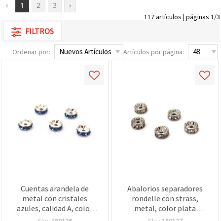
‹
1
2
3
›
117 artículos | páginas 1/3
FILTROS
Ordenar por:
Artículos por página:
Cuentas arandela de
Abalorios separadores
metal con cristales
rondelle con strass,
azules, calidad A, color
metal, color plata
blanco, 6x3 mm, agujero 1
brillante, 8 x 3,5 mm,
Sku:
180126
Sku:
180127