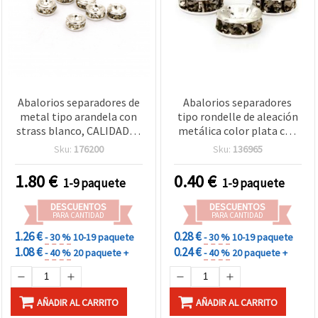
Abalorios separadores de
Abalorios separadores
metal tipo arandela con
tipo rondelle de aleación
strass blanco, CALIDAD A,
metálica color plata con
3x2 mm, agujero 0,2 mm,
strass grises, 8 x 3,5 mm,
Sku:
176200
Sku:
136965
color plata - 10 piezas
agujero 1,5 mm, pack de
10
1.80
€
0.40
€
1-9 paquete
1-9 paquete
DESCUENTOS
DESCUENTOS
PARA CANTIDAD
PARA CANTIDAD
1.26 €
0.28 €
- 30 %
10-19 paquete
- 30 %
10-19 paquete
1.08 €
0.24 €
- 40 %
20 paquete +
- 40 %
20 paquete +
AÑADIR AL CARRITO
AÑADIR AL CARRITO