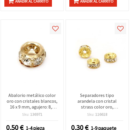
AÑADIR AL CARRITO
AÑADIR AL CARRITO
Abalorio metálico color
Separadores tipo
oro con cristales blancos,
arandela con cristal
16 x 9 mm, agujero: 8,5
strass color oro,
mm
abalorios de aleación
Sku:
136971
Sku:
116618
metálica 7x3 mm, agujero
1 mm, calidad B – 10 uds
0.50
€
0.30
€
1-4 pieza
1-9 paquete
para bisutería y