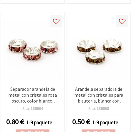
Separador arandela de
Arandela separadora de
metal con cristales rosa
metal con cristales para
oscuro, color blanco,
bisutería, blanca con
8x3,5 mm, agujero 1,5
zigzag marrón, 8 x 3,5
Sku:
136964
Sku:
136968
mm, Grado A - 10 uds para
mm, agujero 1,5 mm,
bisutería y manualidades
pack de 10 uds
0.80
€
0.50
€
1-9 paquete
1-9 paquete