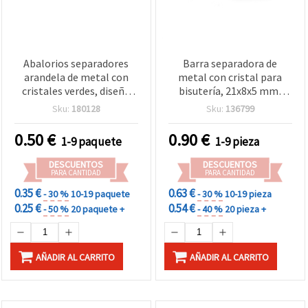
Abalorios separadores
Barra separadora de
arandela de metal con
metal con cristal para
cristales verdes, diseño
bisutería, 21x8x5 mm,
zigzag, calidad A, color
orificio 1 mm, tono
Sku:
180128
Sku:
136799
blanco, 8 x 3,5 mm,
plateado – 2 piezas
agujero: 1,5 mm - 10
0.50
€
0.90
€
1-9 paquete
1-9 pieza
piezas
DESCUENTOS
DESCUENTOS
PARA CANTIDAD
PARA CANTIDAD
0.35 €
0.63 €
- 30 %
10-19 paquete
- 30 %
10-19 pieza
0.25 €
0.54 €
- 50 %
20 paquete +
- 40 %
20 pieza +
AÑADIR AL CARRITO
AÑADIR AL CARRITO