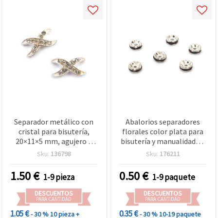
Separador metálico con
Abalorios separadores
cristal para bisutería,
florales color plata para
20×11×5 mm, agujero 1
bisutería y manualidades,
mm, color plata, 2 piezas
metal, 6 x 3 mm, agujero
Sku:
136798
Sku:
176211
1,5 mm, calidad A – 10 uds
1.50
€
0.50
€
1-9 pieza
1-9 paquete
DESCUENTOS
DESCUENTOS
PARA CANTIDAD
PARA CANTIDAD
1.05 €
0.35 €
- 30 %
10 pieza +
- 30 %
10-19 paquete