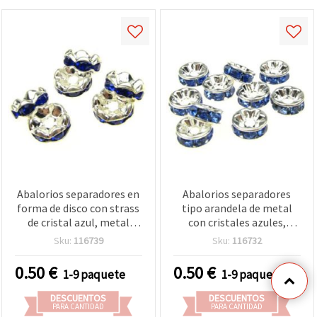
Abalorios separadores en
Abalorios separadores
forma de disco con strass
tipo arandela de metal
de cristal azul, metal
con cristales azules,
color plata, diseño
Calidad A, color blanco,
Sku:
116739
Sku:
116732
zigzag, 8 x 3,5 mm,
tono plateado, 8 x 3,5
agujero 1,5 mm, calidad A
mm, agujero: 1,5 mm – 10
0.50
€
0.50
€
1-9 paquete
1-9 paquete
– 10 uds
uds
DESCUENTOS
DESCUENTOS
PARA CANTIDAD
PARA CANTIDAD