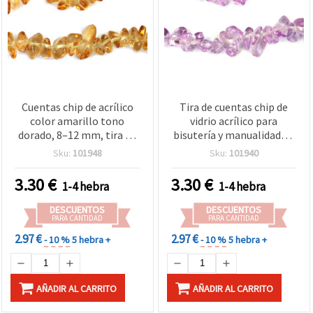
Cuentas chip de acrílico
Tira de cuentas chip de
color amarillo tono
vidrio acrílico para
dorado, 8–12 mm, tira de
bisutería y manualidades,
aprox. 80 cm para
8–12 mm, morado-rosa,
Sku:
101948
Sku:
101940
bisutería, joyería y
~80 cm
manualidades
3.30
€
3.30
€
1-4 hebra
1-4 hebra
DESCUENTOS
DESCUENTOS
PARA CANTIDAD
PARA CANTIDAD
2.97 €
2.97 €
- 10 %
5 hebra +
- 10 %
5 hebra +
AÑADIR AL CARRITO
AÑADIR AL CARRITO