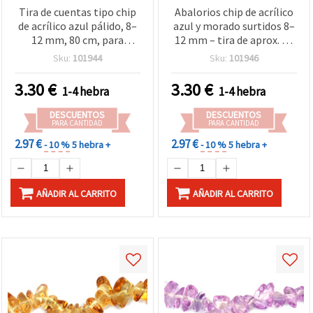
Tira de cuentas tipo chip
Abalorios chip de acrílico
de acrílico azul pálido, 8–
azul y morado surtidos 8–
12 mm, 80 cm, para
12 mm – tira de aprox. 80
bisutería y manualidades
cm para bisutería,
Sku:
101944
Sku:
101946
DIY
accesorios y
manualidades DIY
3.30
€
3.30
€
1-4 hebra
1-4 hebra
DESCUENTOS
DESCUENTOS
PARA CANTIDAD
PARA CANTIDAD
2.97 €
2.97 €
- 10 %
5 hebra +
- 10 %
5 hebra +
AÑADIR AL CARRITO
AÑADIR AL CARRITO