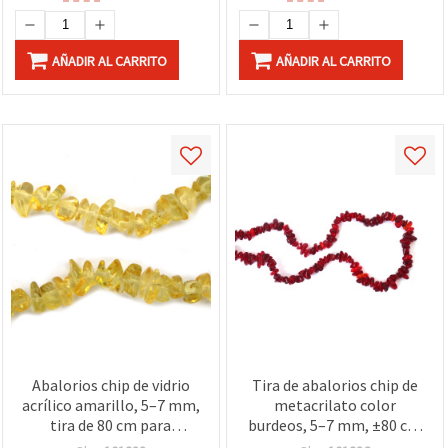
AÑADIR AL CARRITO
AÑADIR AL CARRITO
Abalorios chip de vidrio
Tira de abalorios chip de
acrílico amarillo, 5–7 mm,
metacrilato color
tira de 80 cm para
burdeos, 5–7 mm, ±80 cm
bisutería y proyectos
– Ideal para bisutería