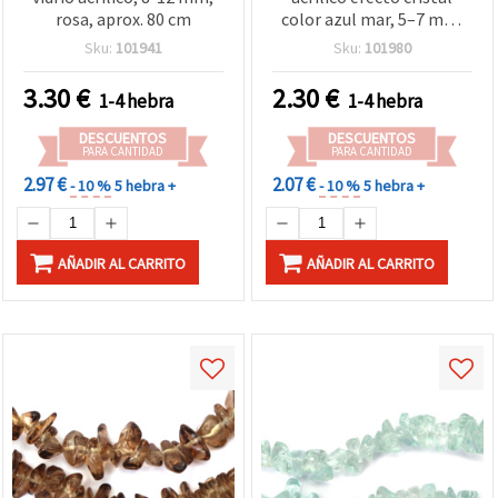
rosa, aprox. 80 cm
color azul mar, 5–7 mm,
longitud aprox. 80 cm –
Sku:
101941
Sku:
101980
Ideal para bisutería,
manualidades y
3.30
€
2.30
€
1-4 hebra
1-4 hebra
accesorios hechos a mano
DESCUENTOS
DESCUENTOS
PARA CANTIDAD
PARA CANTIDAD
2.97 €
2.07 €
- 10 %
5 hebra +
- 10 %
5 hebra +
AÑADIR AL CARRITO
AÑADIR AL CARRITO