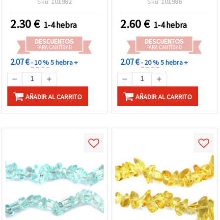
Sku:
101982
Sku:
101986
decorativos
artesanal y manualidades
DIY
2.30
€
2.60
€
1-4 hebra
1-4 hebra
DESCUENTOS
DESCUENTOS
PARA CANTIDAD
PARA CANTIDAD
2.07 €
2.07 €
- 10 %
5 hebra +
- 20 %
5 hebra +
AÑADIR AL CARRITO
AÑADIR AL CARRITO