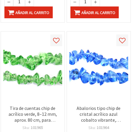
AÑADIR AL CARRITO
AÑADIR AL CARRITO
Tira de cuentas chip de
Abalorios tipo chip de
acrílico verde, 8–12 mm,
cristal acrílico azul
aprox. 80 cm, para
cobalto vibrante,
bisutería y proyectos
tamaños surtidos 8–12
Sku:
101965
Sku:
101964
artísticos
mm – tira de ±80 cm,