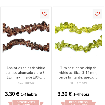
Abalorios chips de vidrio
Tira de cuentas chip de
acrílico ahumado claro 8–
vidrio acrílico, 8-12 mm,
12 mm – Tira de ±80 cm,
verde brillante, aprox. 80
ideales para bisutería,
cm, para bisutería y
Sku:
101947
Sku:
101943
accesorios, manualidades
manualidades
y decoración DIY
3.30
€
3.30
€
1-4 hebra
1-4 hebra
DESCUENTOS
DESCUENTOS
PARA CANTIDAD
PARA CANTIDAD