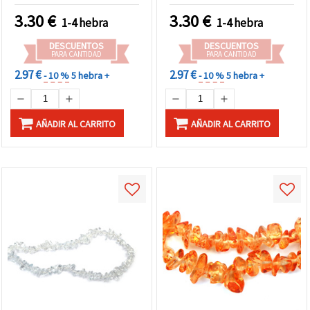
perfectos para bisutería,
3.30
€
3.30
€
1-4 hebra
1-4 hebra
accesorios y
manualidades DIY
DESCUENTOS
DESCUENTOS
PARA CANTIDAD
PARA CANTIDAD
2.97 €
2.97 €
- 10 %
5 hebra +
- 10 %
5 hebra +
AÑADIR AL CARRITO
AÑADIR AL CARRITO