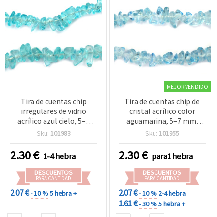
MEJOR VENDIDO
Tira de cuentas chip
Tira de cuentas chip de
irregulares de vidrio
cristal acrílico color
acrílico azul cielo, 5–7
aguamarina, 5–7 mm,
mm, aprox. 80 cm – Ideal
aprox. 80 cm - Ideal para
Sku:
101983
Sku:
101955
para bisutería y
bisutería y manualidades
manualidades
decorativas
2.30
€
2.30
€
1-4 hebra
para1 hebra
DESCUENTOS
DESCUENTOS
PARA CANTIDAD
PARA CANTIDAD
2.07 €
2.07 €
- 10 %
5 hebra +
- 10 %
2-4 hebra
1.61 €
- 30 %
5 hebra +