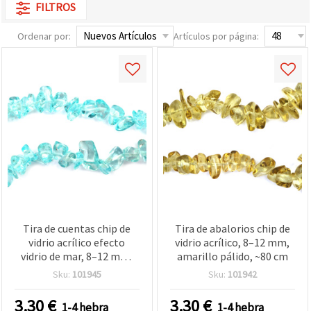
FILTROS
Ordenar por:
Artículos por página:
Tira de cuentas chip de
Tira de abalorios chip de
vidrio acrílico efecto
vidrio acrílico, 8–12 mm,
vidrio de mar, 8–12 mm,
amarillo pálido, ~80 cm
azul cielo, ~80 cm
Sku:
101945
Sku:
101942
3.30
€
3.30
€
1-4 hebra
1-4 hebra