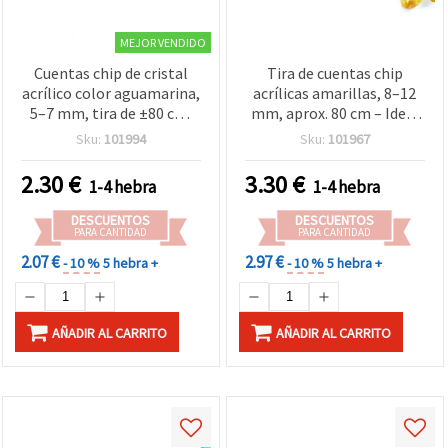
MEJOR VENDIDO
Cuentas chip de cristal
Tira de cuentas chip
acrílico color aguamarina,
acrílicas amarillas, 8–12
5–7 mm, tira de ±80 cm,
mm, aprox. 80 cm – Ideal
translúcidas – para
para bisutería,
Sku:
101994
Sku:
101967
bisutería hecha a mano
manualidades y
decoración
2.30
€
3.30
€
1-4 hebra
1-4 hebra
DESCUENTOS
DESCUENTOS
PARA CANTIDAD
PARA CANTIDAD
2.07 €
2.97 €
- 10 %
5 hebra +
- 10 %
5 hebra +
AÑADIR AL CARRITO
AÑADIR AL CARRITO