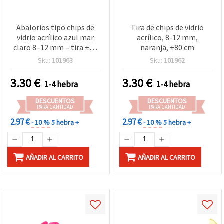
Abalorios tipo chips de
Tira de chips de vidrio
vidrio acrílico azul mar
acrílico, 8-12 mm,
claro 8–12 mm – tira ±80
naranja, ±80 cm
cm, ideales para bisutería,
Sku:
101963
Sku:
101962
accesorios y decoración
DIY
3.30
€
3.30
€
1-4 hebra
1-4 hebra
DESCUENTOS
DESCUENTOS
PARA CANTIDAD
PARA CANTIDAD
2.97 €
2.97 €
- 10 %
5 hebra +
- 10 %
5 hebra +
AÑADIR AL CARRITO
AÑADIR AL CARRITO