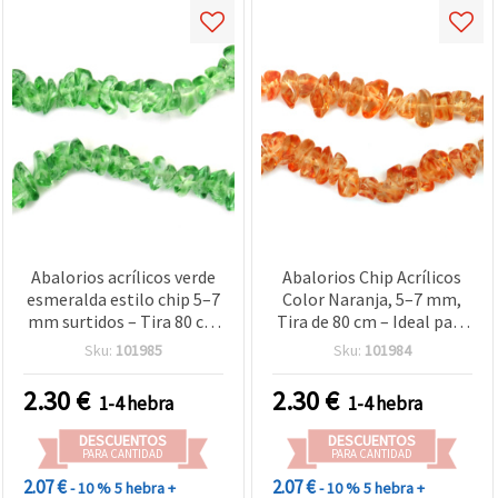
Abalorios acrílicos verde
Abalorios Chip Acrílicos
esmeralda estilo chip 5–7
Color Naranja, 5–7 mm,
mm surtidos – Tira 80 cm
Tira de 80 cm – Ideal para
ideal para bisutería,
Bisutería y Manualidades
Sku:
101985
Sku:
101984
manualidades y
decoración creativa
2.30
€
2.30
€
1-4 hebra
1-4 hebra
DESCUENTOS
DESCUENTOS
PARA CANTIDAD
PARA CANTIDAD
2.07 €
2.07 €
- 10 %
5 hebra +
- 10 %
5 hebra +