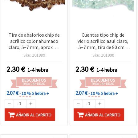
Tira de abalorios chip de
Cuentas tipo chip de
acrílico color ahumado
vidrio acrílico azul claro,
claro, 5–7 mm, aprox. 80
5–7 mm, tira de 80 cm –
cm – Ideal para bisutería y
ideales para bisutería y
Sku:
101989
Sku:
101990
decoración
manualidades
2.30
€
2.30
€
1-4 hebra
1-4 hebra
DESCUENTOS
DESCUENTOS
PARA CANTIDAD
PARA CANTIDAD
2.07 €
2.07 €
- 10 %
5 hebra +
- 10 %
5 hebra +
AÑADIR AL CARRITO
AÑADIR AL CARRITO