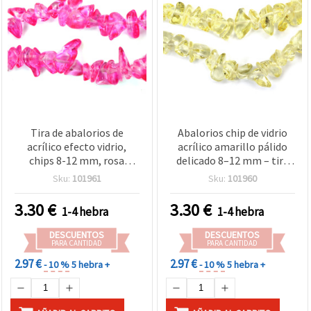
Tira de abalorios de
Abalorios chip de vidrio
acrílico efecto vidrio,
acrílico amarillo pálido
chips 8-12 mm, rosa
delicado 8–12 mm – tira
fucsia, aprox. 80 cm
de ±80 cm, perfectos para
Sku:
101961
Sku:
101960
bisutería, accesorios y
decoraciones DIY
3.30
€
3.30
€
1-4 hebra
1-4 hebra
DESCUENTOS
DESCUENTOS
PARA CANTIDAD
PARA CANTIDAD
2.97 €
2.97 €
- 10 %
5 hebra +
- 10 %
5 hebra +