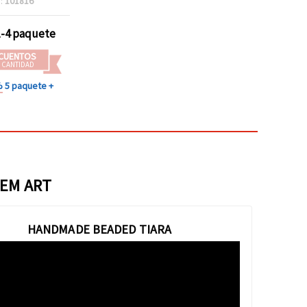
:
101816
 mm, pack 10 g
bisutería y
1-4 paquete
es, pulseras y
ollares
CUENTOS
 CANTIDAD
%
5 paquete +
 EM ART
HANDMADE BEADED TIARA