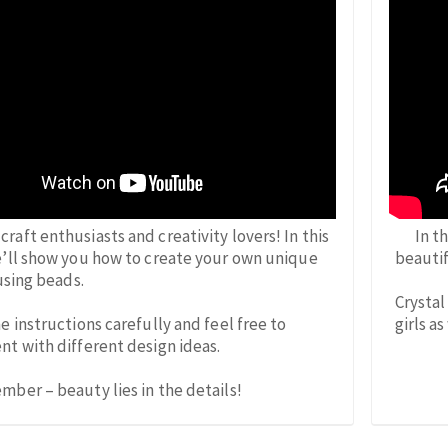
 craft enthusiasts and creativity lovers! In this
In t
e’ll show you how to create your own unique
beautif
 using beads.
Crystal
e instructions carefully and feel free to
girls as
t with different design ideas.
ber – beauty lies in the details!