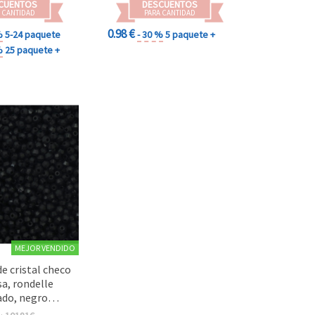
CUENTOS
DESCUENTOS
 CANTIDAD
PARA CANTIDAD
0.98 €
%
5-24 paquete
- 30 %
5 paquete +
%
25 paquete +
MEJOR VENDIDO
de cristal checo
sa, rondelle
ado, negro
e, 4x3,5 mm,