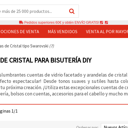
Pedidos superiores 60€ y obtén ENVÍO GRATIS!
OCIONES DE VENTA
MÁS VENDIDOS
VENTA AL POR MAYO
s de Cristal tipo Swarovski
(7)
DE CRISTAL PARA BISUTERÍA DIY
lumbrantes cuentas de vidrio facetado y arandelas de cristal 
fecto espectacular! Desde tonos suaves y sutiles hasta colo
tu próxima creación. ¡Utiliza estas excepcionales cuentas de cri
ería, bolsos con cuentas, accesorios para el cabello y mucho más
áginas 1/1
Ordenar por: