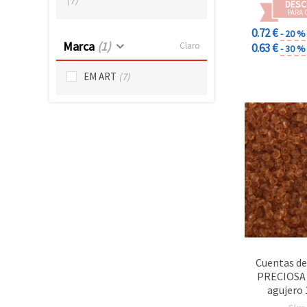
(7)
DESC
PARA 
0.72 €
- 20 %
Marca
(1)
Claro
0.63 €
- 30 %
EM ART
(7)
Cuentas de
PRECIOSA 
agujero
transparen