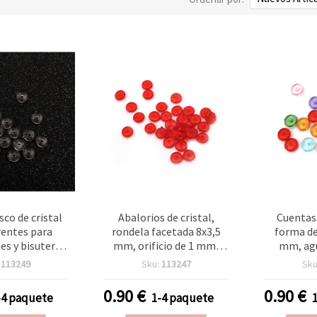
sco de cristal
Abalorios de cristal,
Cuentas 
rentes para
rondela facetada 8x3,5
forma de 
s y bisutería,
mm, orificio de 1 mm,
mm, agu
 agujero 1 mm,
rojo - 20 g ~ 160 piezas
mezcla
:
113249
Sku:
113247
Sku
0 g (~160 uds)
surtidos, 
0.90
€
0.90
€
-4 paquete
1-4 paquete