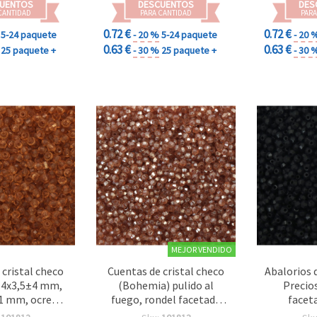
UENTOS
DESCUENTOS
DES
CANTIDAD
PARA CANTIDAD
PARA
0.72 €
0.72 €
5-24 paquete
- 20 %
5-24 paquete
- 20 
0.63 €
0.63 €
25 paquete +
- 30 %
25 paquete +
- 30 
MEJOR VENDIDO
 cristal checo
Cuentas de cristal checo
Abalorios 
4x3,5±4 mm,
(Bohemia) pulido al
Precio
 1 mm, ocre
fuego, rondel facetado
facet
te, 10 g ±148
4x3,6 mm con agujero de
azabach