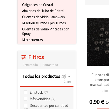
Colgantes de Cristal
Abalorios de Tubo de Cristal
Cuentas de vidrio Lampwork
Millefiori Murano Ojos Turcos
Cuentas de Vidrio Pintadas con
Spray
Microcuentas
Filtros
Cerrar todo
|
Borrar todo
Cuentas di
Todos los productos
(3)
transpa
Claro
manualidade
8 x 3,5 mm,
Sku
En stock
(7)
bolsa de 2
Más vendidos
(1)
0.90
€
1
Descuentos por cantidad