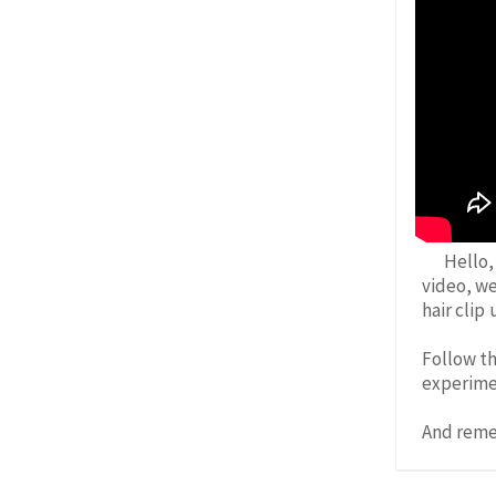
Hello,
video, w
hair clip
Follow th
experimen
And remem