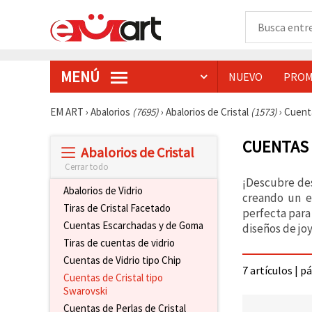
MENÚ
NUEVO
PROM
EM ART
›
Abalorios
(7695)
›
Abalorios de Cristal
(1573)
›
Cuenta
CUENTAS 
Abalorios de Cristal
Cerrar todo
¡Descubre des
Abalorios de Vidrio
creando un e
Tiras de Cristal Facetado
perfecta para 
Cuentas Escarchadas y de Goma
diseños de joy
Tiras de cuentas de vidrio
Cuentas de Vidrio tipo Chip
7 artículos | p
Cuentas de Cristal tipo
Swarovski
Cuentas de Perlas de Cristal