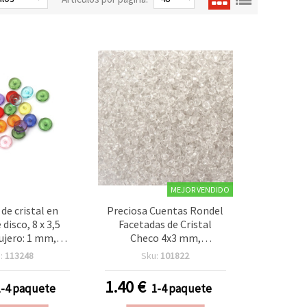
MEJOR VENDIDO
de cristal en
Preciosa Cuentas Rondel
disco, 8 x 3,5
Facetadas de Cristal
jero: 1 mm,
Checo 4x3 mm,
 de colores
Transparente Claro,
:
113248
Sku:
101822
20 gramos (~160
Agujero 1 mm, Bolsa 10 g
uds)
(aprox. 180 uds.) para
1.40
€
1-4 paquete
1-4 paquete
Bisutería y Manualidades