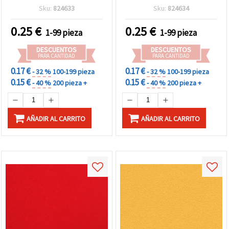
color dorado - 1 unidad
29,7 cm), color dorado - 1
Sku:
824633
Sku:
824634
pieza
0.25
€
0.25
€
1-99 pieza
1-99 pieza
DESCUENTOS
DESCUENTOS
PARA CANTIDAD
PARA CANTIDAD
0.17 €
0.17 €
- 32 %
100-199 pieza
- 32 %
100-199 pieza
0.15 €
0.15 €
- 40 %
200 pieza +
- 40 %
200 pieza +
AÑADIR AL CARRITO
AÑADIR AL CARRITO