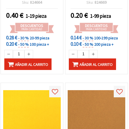
hoja
eléctrico, para
Sku:
824664
Sku:
824669
manualidades y
scrapbooking - 1 hoja
0.40
€
0.20
€
1-19 pieza
1-99 pieza
DESCUENTOS
DESCUENTOS
PARA CANTIDAD
PARA CANTIDAD
0.28 €
0.14 €
- 30 %
20-99 pieza
- 30 %
100-199 pieza
0.20 €
0.10 €
- 50 %
100 pieza +
- 50 %
200 pieza +
AÑADIR AL CARRITO
AÑADIR AL CARRITO