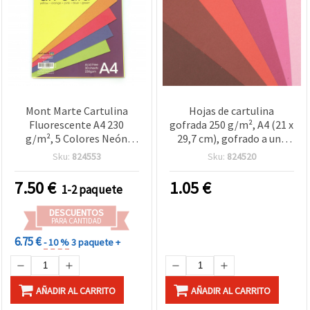
Mont Marte Cartulina
Hojas de cartulina
Fluorescente A4 230
gofrada 250 g/m², A4 (21 x
g/m², 5 Colores Neón
29,7 cm), gofrado a una
Surtidos, Pack de 30 Hojas
cara, paleta rosa-rojo
Sku:
824553
Sku:
824520
Frutos Rojos, surtido 6
colores, 6 hojas
7.50
€
1.05
€
1-2 paquete
DESCUENTOS
PARA CANTIDAD
6.75 €
- 10 %
3 paquete +
AÑADIR AL CARRITO
AÑADIR AL CARRITO