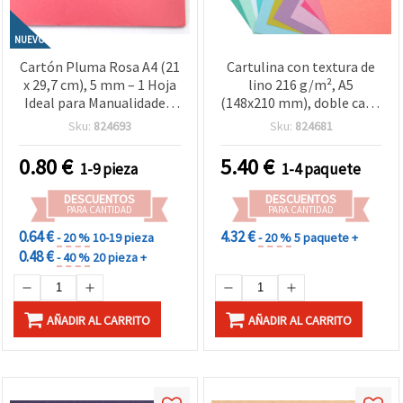
NUEVO
Cartón Pluma Rosa A4 (21
Cartulina con textura de
x 29,7 cm), 5 mm – 1 Hoja
lino 216 g/m², A5
Ideal para Manualidades,
(148x210 mm), doble cara,
Maquetas, Cartelería y
surtido 12 colores x 2
Sku:
824693
Sku:
824681
Proyectos DIY
hojas - 24 uds
0.80
€
5.40
€
1-9 pieza
1-4 paquete
DESCUENTOS
DESCUENTOS
PARA CANTIDAD
PARA CANTIDAD
0.64 €
4.32 €
- 20 %
10-19 pieza
- 20 %
5 paquete +
0.48 €
- 40 %
20 pieza +
AÑADIR AL CARRITO
AÑADIR AL CARRITO