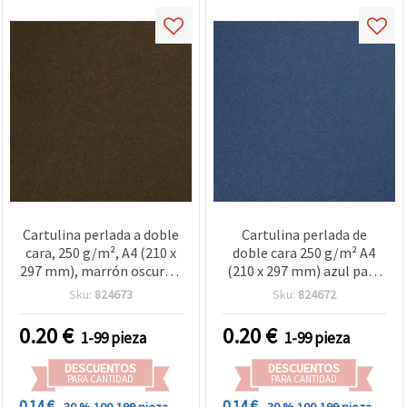
Cartulina perlada a doble
Cartulina perlada de
cara, 250 g/m², A4 (210 x
doble cara 250 g/m² A4
297 mm), marrón oscuro -
(210 x 297 mm) azul para
1 hoja
manualidades y
Sku:
824673
Sku:
824672
scrapbooking - 1 hoja
0.20
€
0.20
€
1-99 pieza
1-99 pieza
DESCUENTOS
DESCUENTOS
PARA CANTIDAD
PARA CANTIDAD
0.14 €
0.14 €
- 30 %
100-199 pieza
- 30 %
100-199 pieza