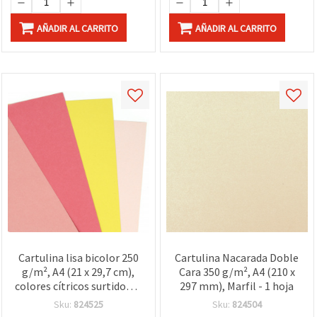
AÑADIR AL CARRITO
AÑADIR AL CARRITO
Cartulina lisa bicolor 250
Cartulina Nacarada Doble
g/m², A4 (21 x 29,7 cm),
Cara 350 g/m², A4 (210 x
colores cítricos surtidos, 6
297 mm), Marfil - 1 hoja
tonos, 8 hojas
Sku:
824525
Sku:
824504