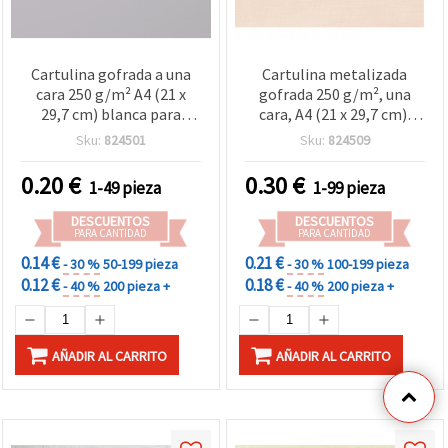
Cartulina gofrada a una
Cartulina metalizada
cara 250 g/m² A4 (21 x
gofrada 250 g/m², una
29,7 cm) blanca para
cara, A4 (21 x 29,7 cm),
manualidades – 1 hoja
color oro rosa - 1 hoja
Sku:
824501
Sku:
824509
0.20
€
0.30
€
1-49 pieza
1-99 pieza
DESCUENTOS
DESCUENTOS
PARA CANTIDAD
PARA CANTIDAD
0.14 €
0.21 €
- 30 %
50-199 pieza
- 30 %
100-199 pieza
0.12 €
0.18 €
- 40 %
200 pieza +
- 40 %
200 pieza +
AÑADIR AL CARRITO
AÑADIR AL CARRITO