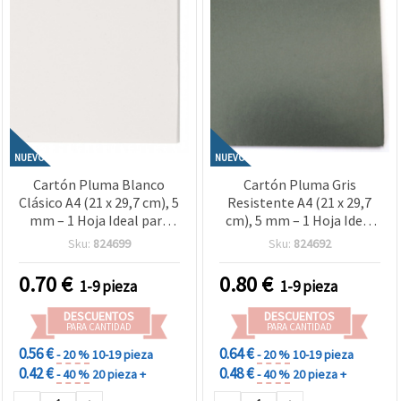
NUEVO
NUEVO
Cartón Pluma Blanco
Cartón Pluma Gris
Clásico A4 (21 x 29,7 cm), 5
Resistente A4 (21 x 29,7
mm – 1 Hoja Ideal para
cm), 5 mm – 1 Hoja Ideal
Manualidades,
para Manualidades,
Sku:
824699
Sku:
824692
Scrapbooking, Maquetas y
Scrapbooking, Maquetas y
Proyectos de
Proyectos de
0.70
€
0.80
€
1-9 pieza
1-9 pieza
Presentación
Presentación
DESCUENTOS
DESCUENTOS
PARA CANTIDAD
PARA CANTIDAD
0.56 €
0.64 €
- 20 %
10-19 pieza
- 20 %
10-19 pieza
0.42 €
0.48 €
- 40 %
20 pieza +
- 40 %
20 pieza +