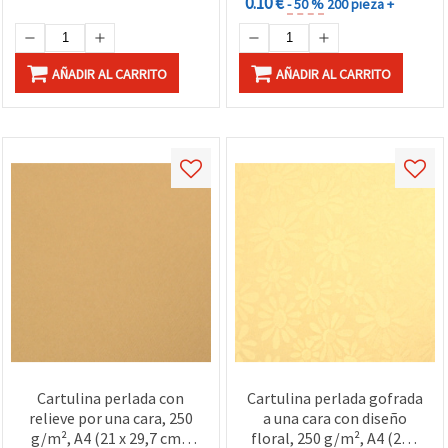
0.10 €
- 50 %
200 pieza +
AÑADIR AL CARRITO
AÑADIR AL CARRITO
Cartulina perlada con
Cartulina perlada gofrada
relieve por una cara, 250
a una cara con diseño
g/m², A4 (21 x 29,7 cm),
floral, 250 g/m², A4 (21 x