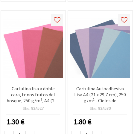
Cartulina lisa a doble
Cartulina Autoadhesiva
cara, tonos frutos del
Lisa A4 (21 x 29,7 cm), 250
bosque, 250 g/m², A4 (21 x
g/m² - Cielos de
29,7 cm), paleta rosa-roja,
Medianoche, tonos
Sku:
824527
Sku:
824530
6 colores surtidos, 8 hojas
azul‑púrpura, 6 colores
surtidos, pack de 6 uds
1.30
€
1.80
€