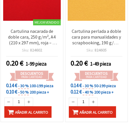
MEJOR VENDIDO
Cartulina nacarada de
Cartulina perlada a doble
doble cara, 250 g/m², A4
cara para manualidades y
(210 x 297 mm), roja – 1
scrapbooking, 190 g/m²,
hoja para manualidades y
A4 (297 x 210 mm),
Sku:
824602
Sku:
824605
scrapbooking
amarillo oscuro - 1 hoja
0.20
€
0.20
€
1-99 pieza
1-49 pieza
DESCUENTOS
DESCUENTOS
PARA CANTIDAD
PARA CANTIDAD
0.14 €
0.14 €
- 30 %
100-199 pieza
- 30 %
50-199 pieza
0.10 €
0.12 €
- 50 %
200 pieza +
- 40 %
200 pieza +
AÑADIR AL CARRITO
AÑADIR AL CARRITO