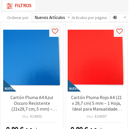
FILTROS
Ordenar por:
Artículos por página:
NUEVO
NUEVO
Cartón Pluma A4 Azul
Cartón Pluma Rojo A4 (21
Oscuro Resistente
x 29,7 cm) 5 mm – 1 Hoja,
(21x29,7 cm, 5 mm) –
Ideal para Manualidades,
Ideal para Manualidades,
Scrapbooking, Maquetas y
Sku:
824691
Sku:
824697
Rotulación y Proyectos
Presentaciones
Creativos