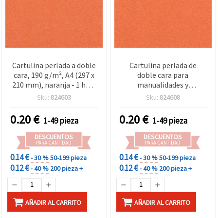
Cartulina perlada a doble
Cartulina perlada de
cara, 190 g/m², A4 (297 x
doble cara para
210 mm), naranja - 1 hoja
manualidades y
para manualidades y
scrapbooking, 200 g/m²,
Sku:
824603
Sku:
824608
scrapbooking
A4 (297 x 210 mm),
Naranja - 1 hoja
0.20
€
0.20
€
1-49 pieza
1-49 pieza
DESCUENTOS
DESCUENTOS
PARA CANTIDAD
PARA CANTIDAD
0.14 €
0.14 €
- 30 %
50-199 pieza
- 30 %
50-199 pieza
0.12 €
0.12 €
- 40 %
200 pieza +
- 40 %
200 pieza +
AÑADIR AL CARRITO
AÑADIR AL CARRITO