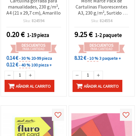
Cartulina gofrada para
Mont Marte Pack de
manualidades, 230 g/m²,
Cartulinas Fluorescentes
A4 (21 x 29,7 cm), Amarillo
A3, 230 g/m², Surtido 5
Colores, 15 Hojas
Sku:
824594
Sku:
824554
0.20
€
9.25
€
1-19 pieza
1-2 paquete
DESCUENTOS
DESCUENTOS
PARA CANTIDAD
PARA CANTIDAD
0.14 €
8.32 €
- 30 %
20-99 pieza
- 10 %
3 paquete +
0.12 €
- 40 %
100 pieza +
AÑADIR AL CARRITO
AÑADIR AL CARRITO