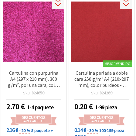
MEJOR VENDIDO
Cartulina con purpurina
Cartulina perlada a doble
A4 (297 x 210 mm), 300
cara 250 g/m² A4 (210x297
g/m², por una cara, color
mm), color burdeos - 1
ciclamen - Pack de 10
hoja para manualidades y
Sku:
824650
Sku:
824269
hojas
scrapbooking
2.70
€
0.20
€
1-4 paquete
1-99 pieza
DESCUENTOS
DESCUENTOS
PARA CANTIDAD
PARA CANTIDAD
2.16 €
0.14 €
- 20 %
5 paquete +
- 30 %
100-199 pieza