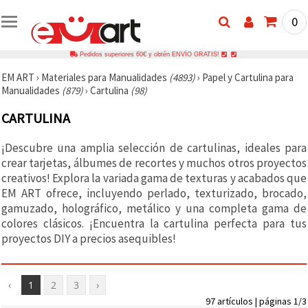
0
Pedidos superiores 60€ y obtén ENVÍO GRATIS!
EM ART
›
Materiales para Manualidades
(4893)
›
Papel y Cartulina para
Manualidades
(879)
›
Cartulina
(98)
CARTULINA
¡Descubre una amplia selección de cartulinas, ideales para
crear tarjetas, álbumes de recortes y muchos otros proyectos
creativos! Explora la variada gama de texturas y acabados que
EM ART ofrece, incluyendo perlado, texturizado, brocado,
gamuzado, holográfico, metálico y una completa gama de
colores clásicos. ¡Encuentra la cartulina perfecta para tus
proyectos DIY a precios asequibles!
‹
1
2
3
›
97 artículos | páginas 1/3