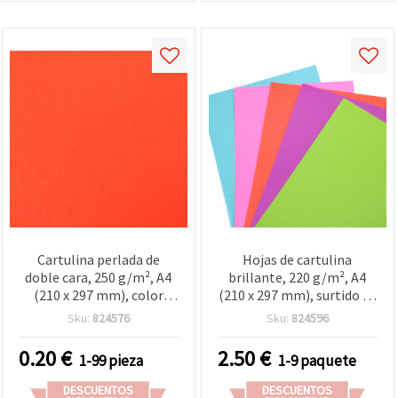
Cartulina perlada de
Hojas de cartulina
doble cara, 250 g/m², A4
brillante, 220 g/m², A4
(210 x 297 mm), color
(210 x 297 mm), surtido de
naranja – 1 hoja
5 colores, pack de 10 hojas
Sku:
824576
Sku:
824596
0.20
€
2.50
€
1-99 pieza
1-9 paquete
DESCUENTOS
DESCUENTOS