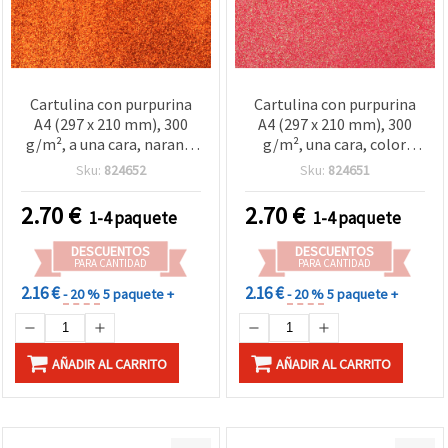
Cartulina con purpurina
Cartulina con purpurina
A4 (297 x 210 mm), 300
A4 (297 x 210 mm), 300
g/m², a una cara, naranja
g/m², una cara, color
– Pack de 10 hojas
melocotón - Pack de 10
Sku:
824652
Sku:
824651
hojas
2.70
€
2.70
€
1-4 paquete
1-4 paquete
DESCUENTOS
DESCUENTOS
PARA CANTIDAD
PARA CANTIDAD
2.16 €
2.16 €
- 20 %
5 paquete +
- 20 %
5 paquete +
AÑADIR AL CARRITO
AÑADIR AL CARRITO