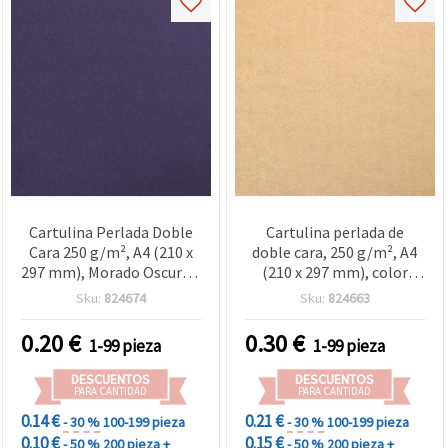
Cartulina Perlada Doble
Cartulina perlada de
Cara 250 g/m², A4 (210 x
doble cara, 250 g/m², A4
297 mm), Morado Oscuro -
(210 x 297 mm), color
1 hoja para scrapbooking
camel – 1 hoja para
Sku:
824674
Sku:
824663
y manualidades
manualidades
0.20
€
0.30
€
1-99 pieza
1-99 pieza
DESCUENTOS
DESCUENTOS
PARA CANTIDAD
PARA CANTIDAD
0.14 €
0.21 €
- 30 %
100-199 pieza
- 30 %
100-199 pieza
0.10 €
0.15 €
- 50 %
200 pieza +
- 50 %
200 pieza +