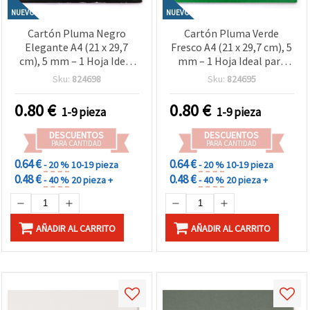
NUEVO
NUEVO
Cartón Pluma Negro
Cartón Pluma Verde
Elegante A4 (21 x 29,7
Fresco A4 (21 x 29,7 cm), 5
cm), 5 mm – 1 Hoja Ideal
mm – 1 Hoja Ideal para
para Manualidades,
Manualidades,
Sku:
824698
Sku:
824695
Maquetas, Presentación y
Scrapbooking y Proyectos
Diseño Profesional
Creativos Eco-Friendly
0.80
€
0.80
€
1-9 pieza
1-9 pieza
DESCUENTOS
DESCUENTOS
PARA CANTIDAD
PARA CANTIDAD
0.64 €
0.64 €
- 20 %
10-19 pieza
- 20 %
10-19 pieza
0.48 €
0.48 €
- 40 %
20 pieza +
- 40 %
20 pieza +
AÑADIR AL CARRITO
AÑADIR AL CARRITO