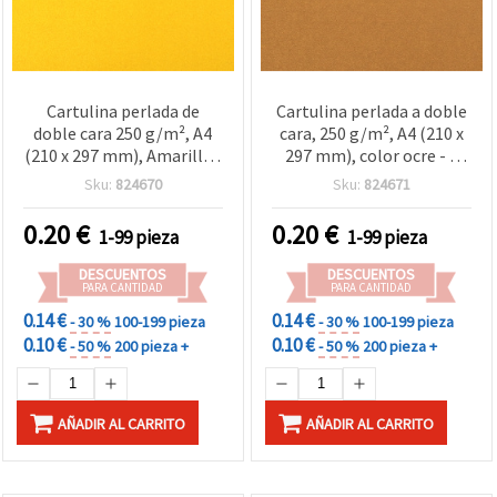
Cartulina perlada de
Cartulina perlada a doble
doble cara 250 g/m², A4
cara, 250 g/m², A4 (210 x
(210 x 297 mm), Amarilla -
297 mm), color ocre - 1
1 hoja
hoja
Sku:
824670
Sku:
824671
0.20
€
0.20
€
1-99 pieza
1-99 pieza
DESCUENTOS
DESCUENTOS
PARA CANTIDAD
PARA CANTIDAD
0.14 €
0.14 €
- 30 %
100-199 pieza
- 30 %
100-199 pieza
0.10 €
0.10 €
- 50 %
200 pieza +
- 50 %
200 pieza +
AÑADIR AL CARRITO
AÑADIR AL CARRITO