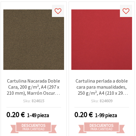
Cartulina Nacarada Doble
Cartulina perlada a doble
Cara, 200 g/m², A4 (297 x
cara para manualidades,
210 mm), Marrón Oscuro -
250 g/m², A4 (210 x 297
1 hoja
mm), roja - 1 hoja
Sku:
824615
Sku:
824609
0.20
€
0.20
€
1-49 pieza
1-99 pieza
DESCUENTOS
DESCUENTOS
PARA CANTIDAD
PARA CANTIDAD