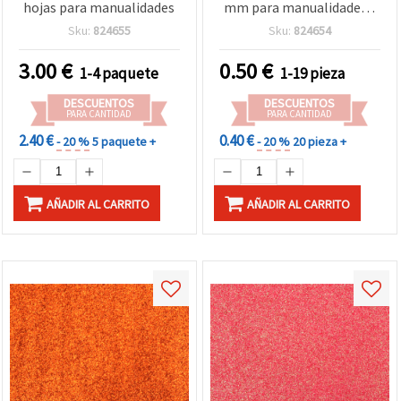
hojas para manualidades
mm para manualidades y
scrapbooking - 1 unidad
Sku:
824655
Sku:
824654
3.00
€
0.50
€
1-4 paquete
1-19 pieza
DESCUENTOS
DESCUENTOS
PARA CANTIDAD
PARA CANTIDAD
2.40 €
0.40 €
- 20 %
5 paquete +
- 20 %
20 pieza +
AÑADIR AL CARRITO
AÑADIR AL CARRITO