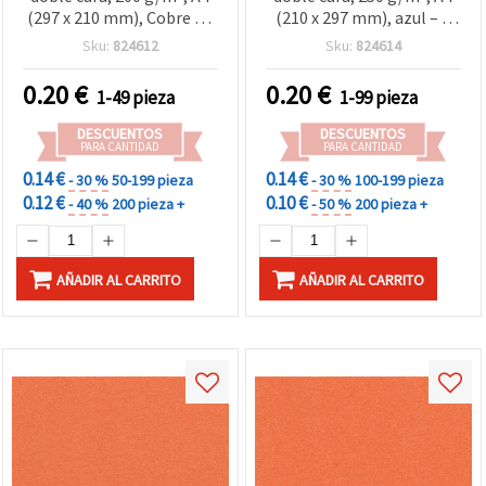
(297 x 210 mm), Cobre - 1
(210 x 297 mm), azul – 1
hoja
hoja
Sku:
824612
Sku:
824614
0.20
€
0.20
€
1-49 pieza
1-99 pieza
DESCUENTOS
DESCUENTOS
PARA CANTIDAD
PARA CANTIDAD
0.14 €
0.14 €
- 30 %
50-199 pieza
- 30 %
100-199 pieza
0.12 €
0.10 €
- 40 %
200 pieza +
- 50 %
200 pieza +
AÑADIR AL CARRITO
AÑADIR AL CARRITO