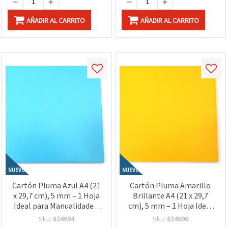
AÑADIR AL CARRITO
AÑADIR AL CARRITO
NUEVO
NUEVO
Cartón Pluma Azul A4 (21
Cartón Pluma Amarillo
x 29,7 cm), 5 mm – 1 Hoja
Brillante A4 (21 x 29,7
Ideal para Manualidades,
cm), 5 mm – 1 Hoja Ideal
Scrapbooking, Maquetas y
para Manualidades,
Sku:
824694
Sku:
824696
Presentaciones
Scrapbooking y Proyectos