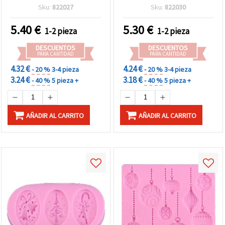
mm
Sku:
822027
Sku:
822030
5.40
€
5.30
€
1-2 pieza
1-2 pieza
DESCUENTOS
DESCUENTOS
PARA CANTIDAD
PARA CANTIDAD
4.32 €
4.24 €
- 20 %
3-4 pieza
- 20 %
3-4 pieza
3.24 €
3.18 €
- 40 %
5 pieza +
- 40 %
5 pieza +
AÑADIR AL CARRITO
AÑADIR AL CARRITO