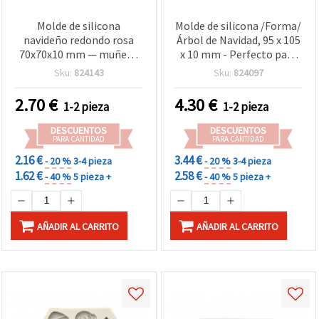
Molde de silicona
Molde de silicona /Forma/
navideño redondo rosa
Árbol de Navidad, 95 x 105
70x70x10 mm — muñeco
x 10 mm - Perfecto para
de nieve, árbol de Navidad,
galletas festivas y
Sku:
824143
Sku:
824097
calcetín navideño, copo
decoración de repostería
de nieve, acebo y bastón
2.70
€
4.30
€
1-2 pieza
1-2 pieza
de caramelo — para
fondant, chocolate y
DESCUENTOS
DESCUENTOS
arcilla polimérica
PARA CANTIDAD
PARA CANTIDAD
2.16 €
3.44 €
- 20 %
3-4 pieza
- 20 %
3-4 pieza
1.62 €
2.58 €
- 40 %
5 pieza +
- 40 %
5 pieza +
AÑADIR AL CARRITO
AÑADIR AL CARRITO