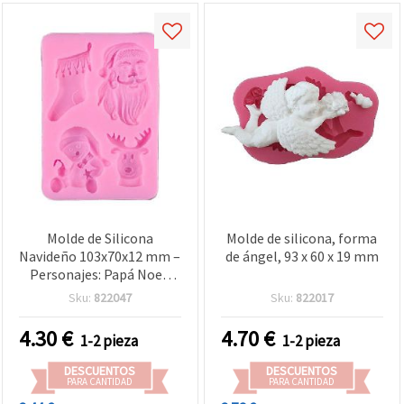
Molde de Silicona
Molde de silicona, forma
Navideño 103x70x12 mm –
de ángel, 93 x 60 x 19 mm
Personajes: Papá Noel,
Reno y Duende | Molde
Sku:
822047
Sku:
822017
flexible para resina epoxi,
arcilla polimérica, jabón y
4.30
€
4.70
€
1-2 pieza
1-2 pieza
yeso
DESCUENTOS
DESCUENTOS
PARA CANTIDAD
PARA CANTIDAD