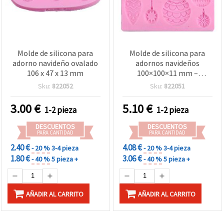
Molde de silicona para
Molde de silicona para
adorno navideño ovalado
adornos navideños
106 x 47 x 13 mm
100×100×11 mm –
flexible, reutilizable y
Sku:
822052
Sku:
822051
antiadherente para resina
epoxi, yeso y arcilla
3.00
€
5.10
€
1-2 pieza
1-2 pieza
polimérica | DIY bolas y
decoraciones
DESCUENTOS
DESCUENTOS
PARA CANTIDAD
PARA CANTIDAD
2.40 €
4.08 €
- 20 %
3-4 pieza
- 20 %
3-4 pieza
1.80 €
3.06 €
- 40 %
5 pieza +
- 40 %
5 pieza +
AÑADIR AL CARRITO
AÑADIR AL CARRITO