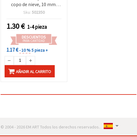
copo de nieve, 10 mm,
para cartulina hasta 160
Sku:
502350
g/m²
1.30
€
1-4 pieza
DESCUENTOS
PARA CANTIDAD
1.17 €
- 10 %
5 pieza +
AÑADIR AL CARRITO
© 2004 - 2026 EM ART Todos los derechos reservados..