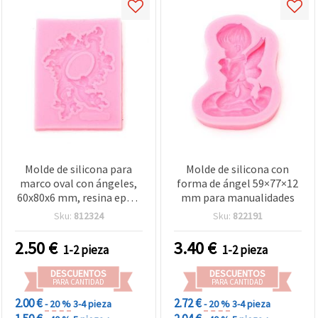
Molde de silicona para
Molde de silicona con
marco oval con ángeles,
forma de ángel 59×77×12
60x80x6 mm, resina epoxi
mm para manualidades
y manualidades
Sku:
812324
Sku:
822191
2.50
€
3.40
€
1-2 pieza
1-2 pieza
DESCUENTOS
DESCUENTOS
PARA CANTIDAD
PARA CANTIDAD
2.00 €
2.72 €
- 20 %
3-4 pieza
- 20 %
3-4 pieza