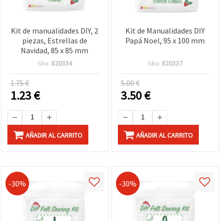
Kit de manualidades DIY, 2
Kit de Manualidades DIY
piezas, Estrellas de
Papá Noel, 95 x 100 mm
Navidad, 85 x 85 mm
Sku:
820334
Sku:
820337
1.75 €
5.00 €
1.23
€
3.50
€
AÑADIR AL CARRITO
AÑADIR AL CARRITO
-30%
-30%