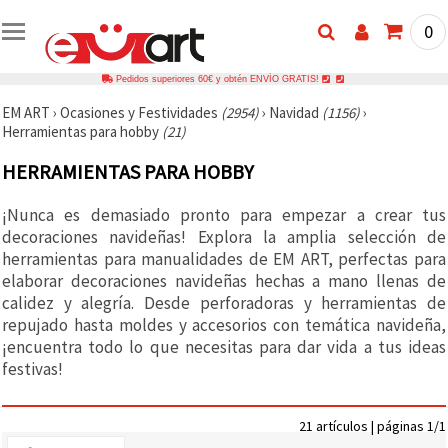
0
Pedidos superiores 60€ y obtén ENVÍO GRATIS!
EM ART
›
Ocasiones y Festividades
(2954)
›
Navidad
(1156)
›
Herramientas para hobby
(21)
HERRAMIENTAS PARA HOBBY
¡Nunca es demasiado pronto para empezar a crear tus
decoraciones navideñas! Explora la amplia selección de
herramientas para manualidades de EM ART, perfectas para
elaborar decoraciones navideñas hechas a mano llenas de
calidez y alegría. Desde perforadoras y herramientas de
repujado hasta moldes y accesorios con temática navideña,
¡encuentra todo lo que necesitas para dar vida a tus ideas
festivas!
21 artículos | páginas 1/1