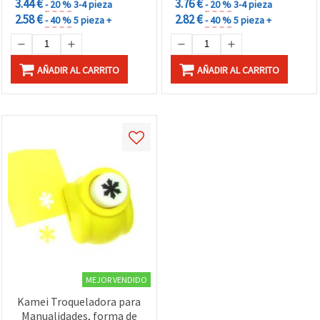
3.44 €
3.76 €
- 20 %
3-4 pieza
- 20 %
3-4 pieza
2.58 €
2.82 €
- 40 %
5 pieza +
- 40 %
5 pieza +
AÑADIR AL CARRITO
AÑADIR AL CARRITO
MEJOR VENDIDO
Kamei Troqueladora para
Manualidades, forma de