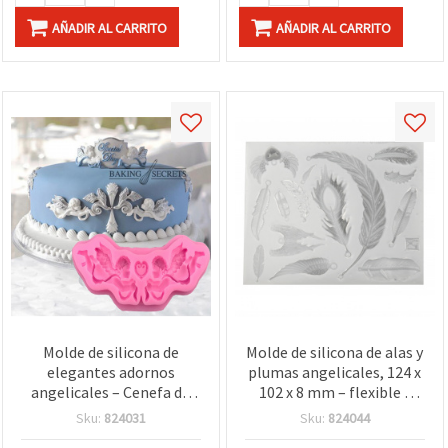
AÑADIR AL CARRITO
AÑADIR AL CARRITO
Molde de silicona de
Molde de silicona de alas y
elegantes adornos
plumas angelicales, 124 x
angelicales – Cenefa de
102 x 8 mm – flexible y
grado alimentario 155 x
reutilizable para resina,
Sku:
824031
Sku:
824044
45 x 13 mm – Ideal para
resina epoxi UV, arcilla