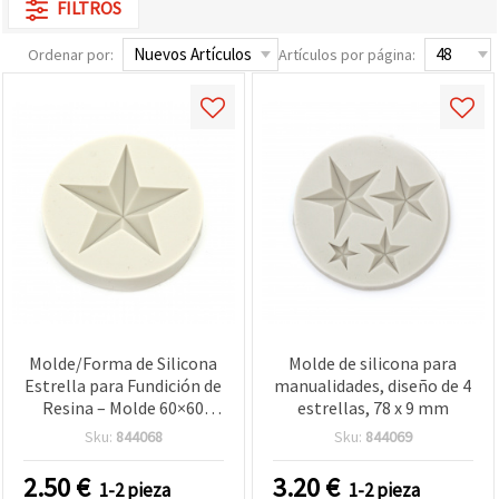
FILTROS
Ordenar por:
Artículos por página:
Molde/Forma de Silicona
Molde de silicona para
Estrella para Fundición de
manualidades, diseño de 4
Resina – Molde 60×60
estrellas, 78 x 9 mm
mm, Cavidad de Estrella
Sku:
844068
Sku:
844069
64×13 mm – Forma DIY
para Resina Epoxi/UV,
2.50
€
3.20
€
1-2 pieza
1-2 pieza
Arcilla Polimérica y Yeso