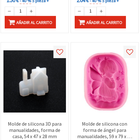
1.50 €
2.04 €
- 40 %
5 pieza +
- 40 %
5 pieza +
AÑADIR AL CARRITO
AÑADIR AL CARRITO
Molde de silicona 3D para
Molde de silicona con
manualidades, forma de
forma de ángel para
casa, 54 x 47 x 28 mm
manualidades, 59 x 79 x 25