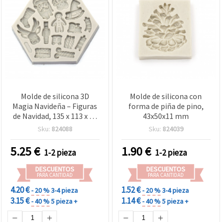
Molde de silicona 3D
Molde de silicona con
Magia Navideña – Figuras
forma de piña de pino,
de Navidad, 135 x 113 x 15
43x50x11 mm
mm, flexible y
Sku:
824088
Sku:
824039
reutilizable, para resina,
yeso y arcilla polimérica,
5.25
€
1.90
€
1-2 pieza
1-2 pieza
manualidades,
decoraciones y
DESCUENTOS
DESCUENTOS
fabricación de adornos
PARA CANTIDAD
PARA CANTIDAD
4.20 €
1.52 €
- 20 %
3-4 pieza
- 20 %
3-4 pieza
3.15 €
1.14 €
- 40 %
5 pieza +
- 40 %
5 pieza +