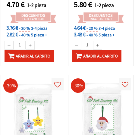
decoración de tartas,
polimérica, fondant,
4.70
€
5.80
€
1-2 pieza
1-2 pieza
fondant, chocolate y
jabón y yeso, para
repostería creativa
manualidades DIY
DESCUENTOS
DESCUENTOS
PARA CANTIDAD
PARA CANTIDAD
3.76 €
4.64 €
- 20 %
3-4 pieza
- 20 %
3-4 pieza
2.82 €
3.48 €
- 40 %
5 pieza +
- 40 %
5 pieza +
AÑADIR AL CARRITO
AÑADIR AL CARRITO
-30%
-30%