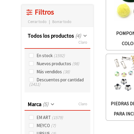
Filtros
Cerrar todo
|
Borrar todo
POMPON
Todos los productos
(4)
Claro
COLO
En stock
(1592)
Nuevos productos
(98)
Más vendidos
(38)
Descuentos por cantidad
(1411)
PIEDRAS D
Marca
(5)
Claro
PARA IN
EM ART
(1579)
MEYCO
(7)
URSUS
(3)