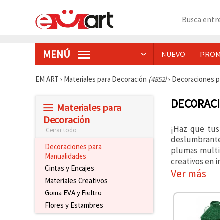
MENÚ
NUEVO
PROM
EM ART
›
Materiales para Decoración
(4852)
›
Decoraciones p
DECORACI
Materiales para
Decoración
¡Haz que tus
Cerrar todo
deslumbrantes
Decoraciones para
plumas multi
Manualidades
creativos en 
Cintas y Encajes
Ver más
Materiales Creativos
Goma EVA y Fieltro
Flores y Estambres