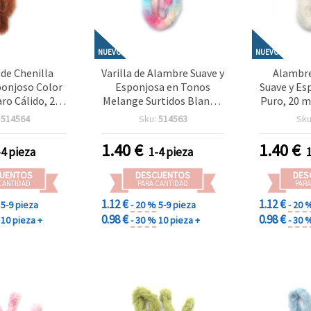
NUEVO
NUEVO
de Chenilla
Varilla de Alambre Suave y
Alambre
ponjoso Color
Esponjosa en Tonos
Suave y Es
ro Cálido, 20
Melange Surtidos Blanco,
Puro, 20 m
– Ideal para
Rosa y Azul Claro, 20 mm
para 
:
514564
Sku:
514563
Sku
dades DIY,
× 1 m – Ideal para
Elegante, 
n y Proyectos
Manualidades, Decoración
Proy
1.40
€
1.40
€
-4 pieza
1-4 pieza
 Arte
y Proyectos DIY Creativos
UENTOS
DESCUENTOS
DES
CANTIDAD
PARA CANTIDAD
PARA
1.12 €
1.12 €
5-9 pieza
- 20 %
5-9 pieza
- 20 
0.98 €
0.98 €
10 pieza +
- 30 %
10 pieza +
- 30 