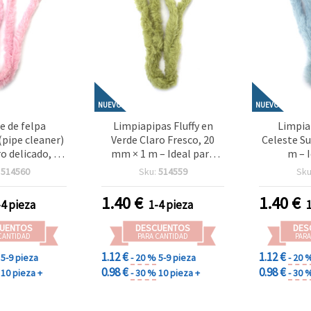
NUEVO
NUEVO
e de felpa
Limpiapipas Fluffy en
Limpia
(pipe cleaner)
Verde Claro Fresco, 20
Celeste Su
ro delicado, 20
mm × 1 m – Ideal para
m – 
– Ideal para
Manualidades, Decoración
Manuali
:
514560
Sku:
514559
Sku
lidades
y Proyectos DIY
Proyectos
, decoración y
1.40
€
1.40
€
-4 pieza
1-4 pieza
ctos DIY
UENTOS
DESCUENTOS
DES
CANTIDAD
PARA CANTIDAD
PARA
1.12 €
1.12 €
5-9 pieza
- 20 %
5-9 pieza
- 20 
0.98 €
0.98 €
10 pieza +
- 30 %
10 pieza +
- 30 