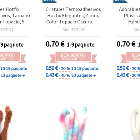
les Hotfix
Cristales Termoadhesivos
Adorables
ivos, Tamaño
Hotfix Elegantes, 4 mm,
Plástic
 Topacio, 5 g,
Color Topacio Oscuro, 5 g
Manua
s – Ideal para
(~180 uds) – Ideal para
10,5x10x
:
523117
Sku:
523116
Sku
ión Textil,
Decoración Textil,
Surtido
es y Detalles
Manualidades,
0.70
€
0.70
€
-9 paquete
1-9 paquete
rativos
Scrapbooking y Detalles
Decorativos
UENTOS
DESCUENTOS
DES
CANTIDAD
PARA CANTIDAD
PARA
0.56 €
0.56 €
10-19 paquete
- 20 %
10-19 paquete
- 20 
0.42 €
0.49 €
20 paquete +
- 40 %
20 paquete +
- 30 