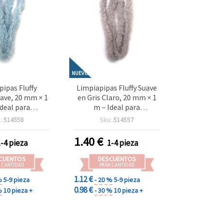
NUEVO
pipas Fluffy
Limpiapipas Fluffy Suave
ave, 20 mm × 1
en Gris Claro, 20 mm × 1
Ideal para
m – Ideal para
dades, DIY y
Manualidades, Decoración
:
514558
Sku:
514557
 de Decoración
y Proyectos de Arte
1.40
€
1-4 pieza
1-4 pieza
CUENTOS
DESCUENTOS
 CANTIDAD
PARA CANTIDAD
1.12 €
%
5-9 pieza
- 20 %
5-9 pieza
0.98 €
%
10 pieza +
- 30 %
10 pieza +