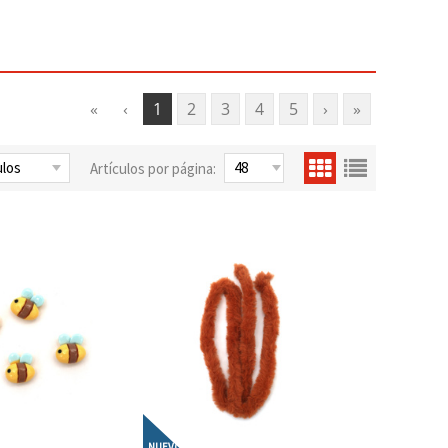
«
‹
1
2
3
4
5
›
»
Artículos por página:
NUEVO