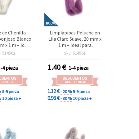
NUEVO
 de Chenilla
Limpiapipas Peluche en
ponjoso Blanco
Lila Claro Suave, 20 mm x
m x 1 m – Ideal
1 m – Ideal para
Decoración
Manualidades, Decoración
:
514562
Sku:
514561
Manualidades y
y Proyectos DIY
ectos DIY
1.40
€
1-4 pieza
1-4 pieza
CUENTOS
DESCUENTOS
 CANTIDAD
PARA CANTIDAD
1.12 €
%
5-9 pieza
- 20 %
5-9 pieza
0.98 €
%
10 pieza +
- 30 %
10 pieza +