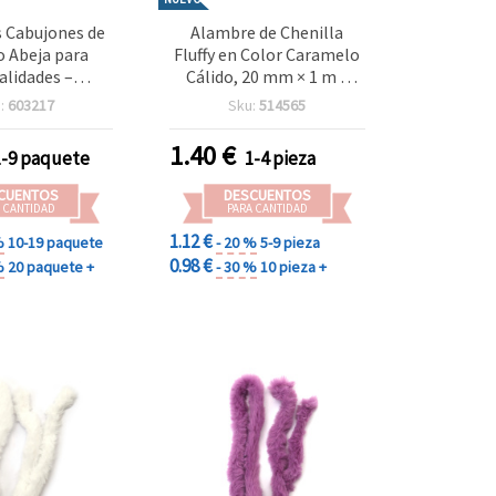
 Cabujones de
Alambre de Chenilla
o Abeja para
Fluffy en Color Caramelo
lidades –
Cálido, 20 mm × 1 m –
5,5 mm – Pack
Ideal para Manualidades,
:
603217
Sku:
514565
 de 10 Piezas
Decoración Elegante,
Scrapbooking y
1.40
€
1-9 paquete
1-4 pieza
Proyectos DIY Creativos
CUENTOS
DESCUENTOS
 CANTIDAD
PARA CANTIDAD
1.12 €
%
10-19 paquete
- 20 %
5-9 pieza
0.98 €
%
20 paquete +
- 30 %
10 pieza +