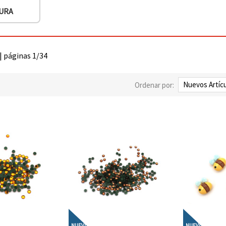
URA
 | páginas 1/34
Ordenar por:
NUEVO
NUEVO