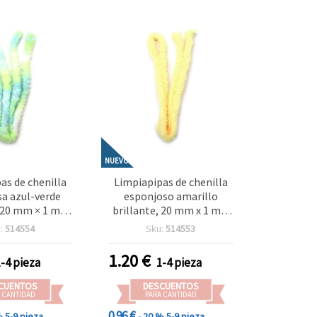
NUEVO
as de chenilla
Limpiapipas de chenilla
a azul-verde
esponjoso amarillo
20 mm × 1 m –
brillante, 20 mm x 1 m –
 manualidades,
Ideal para manualidades,
:
514554
Sku:
514553
n y proyectos
decoración y proyectos
DIY
creativos DIY
1.20
€
1-4 pieza
1-4 pieza
CUENTOS
DESCUENTOS
 CANTIDAD
PARA CANTIDAD
0.96 €
%
5-9 pieza
- 20 %
5-9 pieza