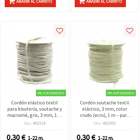
AÑADIR AL CARRITO
AÑADIR AL CARRITO
MEJOR VENDIDO
MEJOR VENDIDO
Cordón elástico textil
Cordón soutache textil
para bisutería, soutache y
elástico, 3 mm, color
macramé, gris, 3 mm, 1 m
crudo (ecru), 1 m – para
– para pulseras, collares,
bisutería, macramé,
Sku:
401518
Sku:
401502
decoración y
manualidades DIY y tejido
manualidades
0.30
€
0.30
€
1-22 m.
1-22 m.