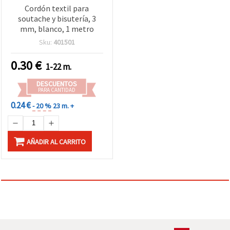
Cordón textil para
soutache y bisutería, 3
mm, blanco, 1 metro
Sku:
401501
0.30
€
1-22 m.
DESCUENTOS
PARA CANTIDAD
0.24 €
- 20 %
23 m. +
AÑADIR AL CARRITO