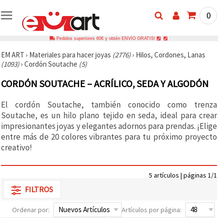
0
Pedidos superiores 60€ y obtén ENVÍO GRATIS!
EM ART
›
Materiales para hacer joyas
(2776)
›
Hilos, Cordones, Lanas
(1093)
›
Cordón Soutache
(5)
CORDÓN SOUTACHE – ACRÍLICO, SEDA Y ALGODÓN
El cordón Soutache, también conocido como trenza
Soutache, es un hilo plano tejido en seda, ideal para crear
impresionantes joyas y elegantes adornos para prendas. ¡Elige
entre más de 20 colores vibrantes para tu próximo proyecto
creativo!
5 artículos | páginas 1/1
FILTROS
Ordenar por:
Artículos por página: