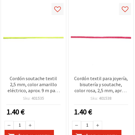
Cordón soutache textil
Cordón textil para joyería,
2,5 mm, color amarillo
bisutería y soutache,
eléctrico, aprox. 9 m para
color rosa, 2,5 mm, aprox.
manualidades y bisutería
9 m – ideal para pulseras,
Sku:
401535
Sku:
401538
collares, macramé,
manualidades y
1.40
€
1.40
€
decoraciones