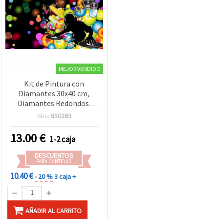
MEJOR VENDIDO
Kit de Pintura con
Diamantes 30x40 cm,
Diamantes Redondos,
Cobertura Completa con
Sku:
850263
Marco - Música en Colores
YSG7953
13.00
€
1-2 caja
DESCUENTOS
PARA CANTIDAD
10.40 €
- 20 %
3 caja +
AÑADIR AL CARRITO