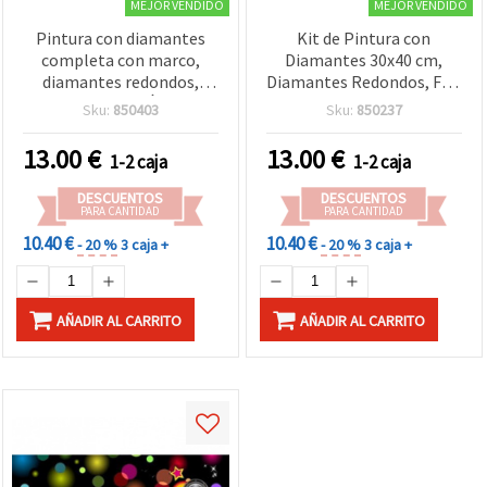
MEJOR VENDIDO
MEJOR VENDIDO
Pintura con diamantes
Kit de Pintura con
completa con marco,
Diamantes 30x40 cm,
diamantes redondos,
Diamantes Redondos, Full
30x40 cm - El Águila
Drill con Marco - Zorrito
Sku:
850403
Sku:
850237
YSG7079
YSG4541
13.00
€
13.00
€
1-2 caja
1-2 caja
DESCUENTOS
DESCUENTOS
PARA CANTIDAD
PARA CANTIDAD
10.40 €
10.40 €
- 20 %
3 caja +
- 20 %
3 caja +
AÑADIR AL CARRITO
AÑADIR AL CARRITO