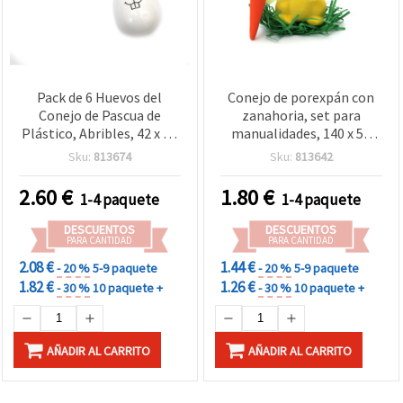
Pack de 6 Huevos del
Conejo de porexpán con
Conejo de Pascua de
zanahoria, set para
Plástico, Abribles, 42 x 80
manualidades, 140 x 50
mm, Blancos
mm
Sku:
813674
Sku:
813642
2.60
€
1.80
€
1-4 paquete
1-4 paquete
DESCUENTOS
DESCUENTOS
PARA CANTIDAD
PARA CANTIDAD
2.08 €
1.44 €
- 20 %
5-9 paquete
- 20 %
5-9 paquete
1.82 €
1.26 €
- 30 %
10 paquete +
- 30 %
10 paquete +
AÑADIR AL CARRITO
AÑADIR AL CARRITO