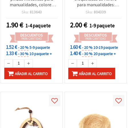
manualidades, colores
para manualidades:
surtidos (MIX), 50 x 50 mm
conejo 130x90 mm y
Sku:
813643
Sku:
804339
– Pack de 6 unidades
zanahorias 130x70 mm, 3
uds
1.90
€
2.00
€
1-4 paquete
1-9 paquete
DESCUENTOS
DESCUENTOS
PARA CANTIDAD
PARA CANTIDAD
1.52 €
1.60 €
- 20 %
5-9 paquete
- 20 %
10-19 paquete
1.33 €
1.40 €
- 30 %
10 paquete +
- 30 %
20 paquete +
AÑADIR AL CARRITO
AÑADIR AL CARRITO