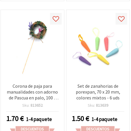
Corona de paja para
Set de zanahorias de
manualidades con adorno
porexpan, 70 x 20 mm,
de Pascua en palo, 100 x
colores mixtos - 6 uds
350 mm
Sku:
813652
Sku:
813639
1.70
€
1.50
€
1-4 paquete
1-4 paquete
DESCUENTOS
DESCUENTOS