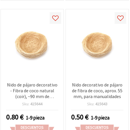
Nido de pájaro decorativo
Nido decorativo de pájaro
- Fibra de coco natural
de fibra de coco, aprox. 55
(coir), ~90 mm de
mm, para manualidades
diámetro (3,5 pulgadas),
Sku:
415644
Sku:
415643
marrón - Mini nido para
manualidades DIY,
0.80
€
0.50
€
1-9 pieza
1-9 pieza
arreglos florales, Pascua,
coronas y terrarios
DESCUENTOS
DESCUENTOS