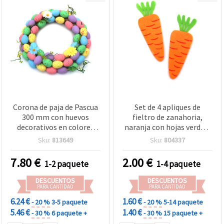
Corona de paja de Pascua
Set de 4 apliques de
300 mm con huevos
fieltro de zanahoria,
decorativos en colores
naranja con hojas verdes,
surtidos para
130 x 45 mm – para
Sku:
813649
Sku:
804337
manualidades
scrapbooking, tarjetas,
manualidades infantiles y
7.80
€
2.00
€
1-2 paquete
1-4 paquete
decoración de primavera y
Pascua
DESCUENTOS
DESCUENTOS
PARA CANTIDAD
PARA CANTIDAD
6.24 €
1.60 €
- 20 %
3-5 paquete
- 20 %
5-14 paquete
5.46 €
1.40 €
- 30 %
6 paquete +
- 30 %
15 paquete +