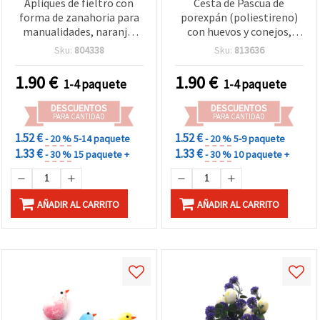
Apliques de fieltro con
Cesta de Pascua de
forma de zanahoria para
porexpán (poliestireno)
manualidades, naranja,
con huevos y conejos,
65x45 mm - 12 uds
55x37 mm y 70x45 mm -
Sku:
804338
Sku:
813636
Surtido 5 uds
1.90
€
1.90
€
1-4 paquete
1-4 paquete
DESCUENTOS
DESCUENTOS
PARA CANTIDAD
PARA CANTIDAD
1.52 €
1.52 €
- 20 %
5-14 paquete
- 20 %
5-9 paquete
1.33 €
1.33 €
- 30 %
15 paquete +
- 30 %
10 paquete +
AÑADIR AL CARRITO
AÑADIR AL CARRITO