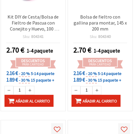
Kit DIY de Cesta/Bolsa de
Bolsa de fieltro con
Fieltro de Pascua con
gallina para montar, 145 x
Conejito y Huevo, 100 x
200 mm
200 mm, Blanco/Rosa con
Sku:
804341
Sku:
804340
Asas Amarillas – Búsqueda
de Huevos para Niños y
2.70
€
2.70
€
1-4 paquete
1-4 paquete
Decoración de Pascua
DESCUENTOS
DESCUENTOS
PARA CANTIDAD
PARA CANTIDAD
2.16 €
2.16 €
- 20 %
5-14 paquete
- 20 %
5-14 paquete
1.89 €
1.89 €
- 30 %
15 paquete +
- 30 %
15 paquete +
AÑADIR AL CARRITO
AÑADIR AL CARRITO