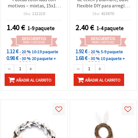
motivos – mixtas, 15x16–
flexible DIY para arreglos
20 mm, agujero 2–4 mm,
florales, decoración
Sku:
121210
Sku:
415670
set de 10 uds para
navideña, coronas de
bisutería, decoración y
puerta y manualidades del
1.40
€
2.40
€
1-9 paquete
1-4 paquete
manualidades, pulseras,
hogar - 2,5 m
collares, macramé y
DESCUENTOS
DESCUENTOS
scrapbooking
PARA CANTIDAD
PARA CANTIDAD
1.12 €
1.92 €
- 20 %
10-19 paquete
- 20 %
5-9 paquete
0.98 €
1.68 €
- 30 %
20 paquete +
- 30 %
10 paquete +
AÑADIR AL CARRITO
AÑADIR AL CARRITO