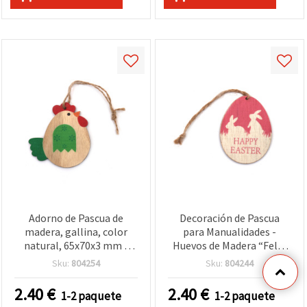
Adorno de Pascua de
Decoración de Pascua
madera, gallina, color
para Manualidades -
natural, 65x70x3 mm -
Huevos de Madera “Feliz
Pack de 6 uds.
Pascua“, colores surtidos:
Sku:
804254
Sku:
804244
natural y rosa, 52x70x3
mm, pack de 6 uds.
2.40
€
2.40
€
1-2 paquete
1-2 paquete