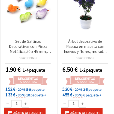
Set de Gallinas
Árbol decorativo de
Decorativas con Pinza
Pascua en maceta con
Metálica, 50 x 45 mm,
huevos y flores, morado,
colores mixtos - 6 piezas
350 x 95 mm
Sku:
813635
Sku:
813655
1.90
€
6.50
€
1-4 paquete
1-2 paquete
DESCUENTOS
DESCUENTOS
PARA CANTIDAD
PARA CANTIDAD
1.52 €
5.20 €
- 20 %
5-9 paquete
- 20 %
3-5 paquete
1.33 €
4.55 €
- 30 %
10 paquete +
- 30 %
6 paquete +
AÑADIR AL CARRITO
AÑADIR AL CARRITO