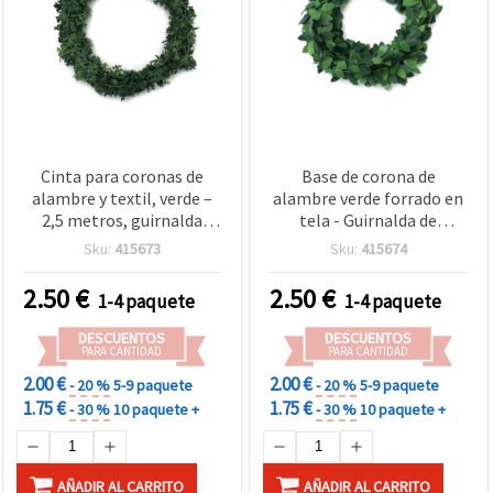
Cinta para coronas de
Base de corona de
alambre y textil, verde –
alambre verde forrado en
2,5 metros, guirnalda
tela - Guirnalda de
flexible para
alambre flexible forrada
Sku:
415673
Sku:
415674
manualidades, coronas
en tela de 2,5 metros para
DIY, arreglos florales y
coronas DIY,
2.50
€
2.50
€
1-4 paquete
1-4 paquete
decoración del hogar
manualidades florales y
decoración del hogar
DESCUENTOS
DESCUENTOS
PARA CANTIDAD
PARA CANTIDAD
2.00 €
2.00 €
- 20 %
5-9 paquete
- 20 %
5-9 paquete
1.75 €
1.75 €
- 30 %
10 paquete +
- 30 %
10 paquete +
AÑADIR AL CARRITO
AÑADIR AL CARRITO