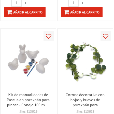
AÑADIR AL CARRITO
AÑADIR AL CARRITO
Kit de manualidades de
Corona decorativa con
Pascua en porexpán para
hojas y huevos de
pintar – Conejo 100 mm,
porexpán para
Huevos 75 x 50 mm,
manualidades, 1500 mm
Sku:
813629
Sku:
813653