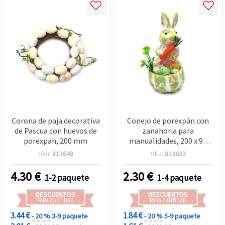
Corona de paja decorativa
Conejo de porexpán con
de Pascua con huevos de
zanahoria para
porexpan, 200 mm
manualidades, 200 x 95
mm
Sku:
813648
Sku:
813633
4.30
€
2.30
€
1-2 paquete
1-4 paquete
DESCUENTOS
DESCUENTOS
PARA CANTIDAD
PARA CANTIDAD
3.44 €
1.84 €
- 20 %
3-9 paquete
- 20 %
5-9 paquete