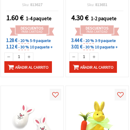
pinturas y pincel para
Sku:
813627
Sku:
813651
manualidades
1.60
€
4.30
€
1-4 paquete
1-2 paquete
DESCUENTOS
DESCUENTOS
PARA CANTIDAD
PARA CANTIDAD
1.28 €
3.44 €
- 20 %
5-9 paquete
- 20 %
3-9 paquete
1.12 €
3.01 €
- 30 %
10 paquete +
- 30 %
10 paquete +
AÑADIR AL CARRITO
AÑADIR AL CARRITO