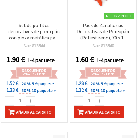
MEJOR VENDIDO
Set de pollitos
Pack de Zanahorias
decorativos de porexpán
Decorativas de Porexpán
con pinza metálica para
(Poliestireno), 70 x 13
manualidades, 50 x 50
mm - 12 uds
Sku:
813644
Sku:
813640
mm, colores mezclados -
6 piezas
1.90
€
1.60
€
1-4 paquete
1-4 paquete
DESCUENTOS
DESCUENTOS
PARA CANTIDAD
PARA CANTIDAD
1.52 €
1.28 €
- 20 %
5-9 paquete
- 20 %
5-9 paquete
1.33 €
1.12 €
- 30 %
10 paquete +
- 30 %
10 paquete +
AÑADIR AL CARRITO
AÑADIR AL CARRITO