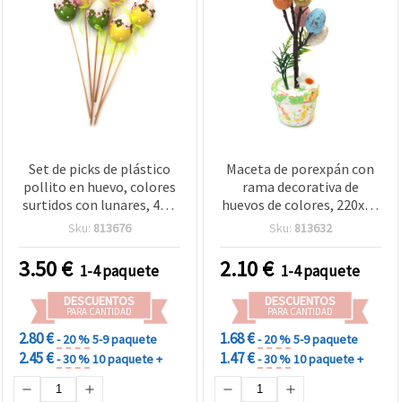
Set de picks de plástico
Maceta de porexpán con
pollito en huevo, colores
rama decorativa de
surtidos con lunares, 42 x
huevos de colores, 220x70
60 mm, 260 mm - 6 piezas
mm
Sku:
813676
Sku:
813632
3.50
€
2.10
€
1-4 paquete
1-4 paquete
DESCUENTOS
DESCUENTOS
PARA CANTIDAD
PARA CANTIDAD
2.80 €
1.68 €
- 20 %
5-9 paquete
- 20 %
5-9 paquete
2.45 €
1.47 €
- 30 %
10 paquete +
- 30 %
10 paquete +