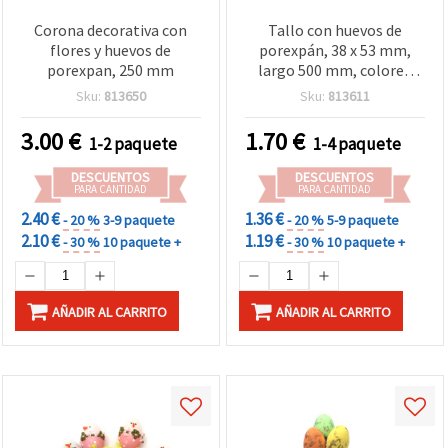
Corona decorativa con
Tallo con huevos de
flores y huevos de
porexpán, 38 x 53 mm,
porexpan, 250 mm
largo 500 mm, colores
surtidos - 4 uds
Sku:
813650
Sku:
813611
3.00
€
1.70
€
1-2 paquete
1-4 paquete
DESCUENTOS
DESCUENTOS
PARA CANTIDAD
PARA CANTIDAD
2.40 €
1.36 €
- 20 %
3-9 paquete
- 20 %
5-9 paquete
2.10 €
1.19 €
- 30 %
10 paquete +
- 30 %
10 paquete +
AÑADIR AL CARRITO
AÑADIR AL CARRITO