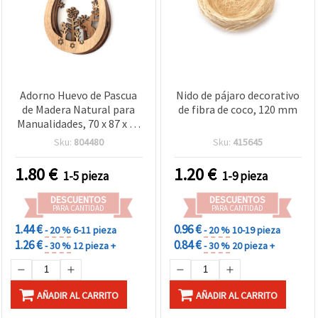
Adorno Huevo de Pascua
Nido de pájaro decorativo
de Madera Natural para
de fibra de coco, 120 mm
Manualidades, 70 x 87 x 16
mm - 1 ud.
Sku:
804480
Sku:
415645
1.80
€
1.20
€
1-5 pieza
1-9 pieza
DESCUENTOS
DESCUENTOS
PARA CANTIDAD
PARA CANTIDAD
1.44 €
0.96 €
- 20 %
6-11 pieza
- 20 %
10-19 pieza
1.26 €
0.84 €
- 30 %
12 pieza +
- 30 %
20 pieza +
AÑADIR AL CARRITO
AÑADIR AL CARRITO