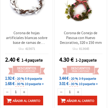
Corona de hojas
Corona de Conejo de
artificiales blancas sobre
Pascua con Huevo
base de ramas de
Decorativo, 320 x 150 mm
enredadera marrón –
Sku:
415671
Sku:
813645
Corona redonda rústica,
hecha a mano, decoración
2.40
€
4.30
€
1-4 paquete
1-2 paquete
para puerta y pared
DESCUENTOS
DESCUENTOS
PARA CANTIDAD
PARA CANTIDAD
1.92 €
3.44 €
- 20 %
5-9 paquete
- 20 %
3-9 paquete
1.68 €
3.01 €
- 30 %
10 paquete +
- 30 %
10 paquete +
AÑADIR AL CARRITO
AÑADIR AL CARRITO