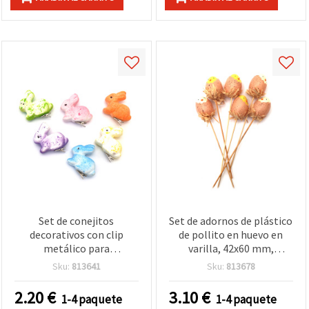
Set de conejitos
Set de adornos de plástico
decorativos con clip
de pollito en huevo en
metálico para
varilla, 42x60 mm,
manualidades, 60 x 25
longitud 260 mm - 6 uds
Sku:
813641
Sku:
813678
mm, colores mixtos - 6
uds
2.20
€
3.10
€
1-4 paquete
1-4 paquete