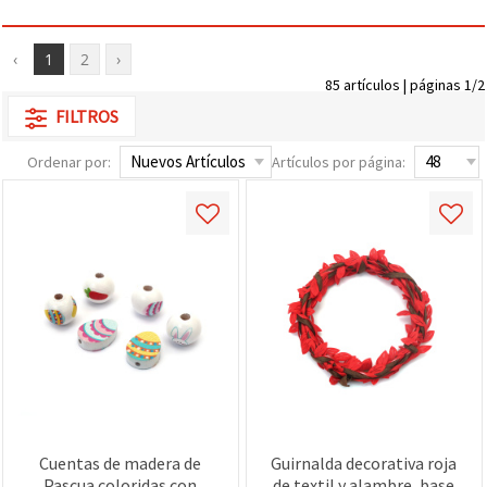
‹
1
2
›
85 artículos | páginas 1/2
FILTROS
Ordenar por:
Artículos por página:
Cuentas de madera de
Guirnalda decorativa roja
Pascua coloridas con
de textil y alambre, base