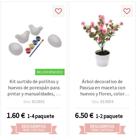
MEJOR VENDIDO
Kit surtido de pollitos y
Árbol decorativo de
huevos de porexpán para
Pascua en maceta con
pintar y manualidades, 72
huevos y flores, color
x 50 mm y 46 x 67 mm, con
rosa, 350 x 95 mm
Sku:
813631
Sku:
813654
pinturas y pincel - 4
piezas
1.60
€
6.50
€
1-4 paquete
1-2 paquete
DESCUENTOS
DESCUENTOS
PARA CANTIDAD
PARA CANTIDAD