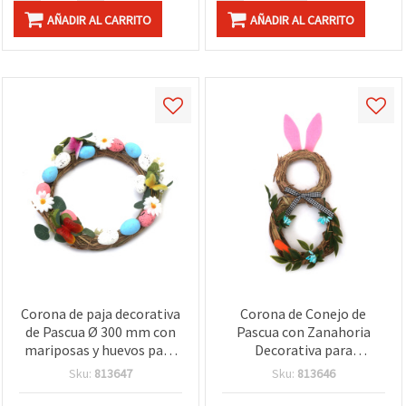
AÑADIR AL CARRITO
AÑADIR AL CARRITO
Corona de paja decorativa
Corona de Conejo de
de Pascua Ø 300 mm con
Pascua con Zanahoria
mariposas y huevos para
Decorativa para
manualidades
Manualidades, 320 x 150
Sku:
813647
Sku:
813646
mm