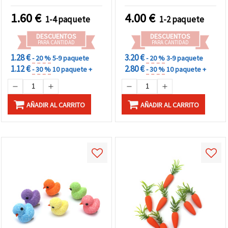
Pollitos 55 x 38 mm, con
pinturas y pincel – 5
1.60
€
4.00
€
1-4 paquete
1-2 paquete
piezas
DESCUENTOS
DESCUENTOS
PARA CANTIDAD
PARA CANTIDAD
1.28 €
3.20 €
- 20 %
5-9 paquete
- 20 %
3-9 paquete
1.12 €
2.80 €
- 30 %
10 paquete +
- 30 %
10 paquete +
AÑADIR AL CARRITO
AÑADIR AL CARRITO