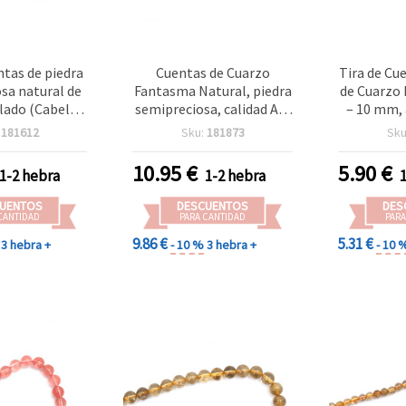
ntas de piedra
Cuentas de Cuarzo
Tira de Cu
sa natural de
Fantasma Natural, piedra
de Cuarzo 
ilado (Cabello
semipreciosa, calidad A+,
– 10 mm, 
, redondas, 6
redondas 8 mm, tira de
Piedra 
:
181612
Sku:
181873
Sku
ox. 58 uds
aprox. 49 uds., para
Natural p
bisutería y manualidades
Manu
10.95
€
5.90
€
1-2 hebra
1-2 hebra
UENTOS
DESCUENTOS
DES
CANTIDAD
PARA CANTIDAD
PARA
9.86 €
5.31 €
3 hebra +
- 10 %
3 hebra +
- 10 