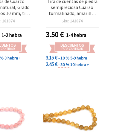
os de Cuarzo
Tira de cuentas de piedra
natural, Grado
semipreciosa Cuarzo
os 10 mm, tira
turmalinado, amarillo,
37 uds — Piedras
redondas, 10 mm, aprox.
:
181874
Sku:
141874
ciosas para
35 uds
y manualidades,
3.50
€
1-2 hebra
1-4 hebra
y collares DIY
CUENTOS
DESCUENTOS
 CANTIDAD
PARA CANTIDAD
3.15 €
0 %
3 hebra +
- 10 %
5-9 hebra
2.45 €
- 30 %
10 hebra +