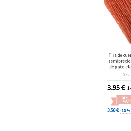
Tira de cue
semiprecio
de gato e
de color na
Sku
redondas 
3,25 mm, a
3.95
€
1
naranja cla
DESC
PARA 
3.56 €
- 10 %