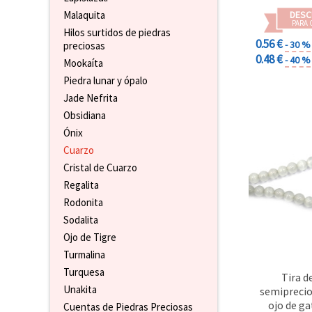
DESC
Malaquita
PARA 
Hilos surtidos de piedras
0.56 €
- 30 %
preciosas
0.48 €
- 40 %
Mookaíta
Piedra lunar y ópalo
Jade Nefrita
Obsidiana
Ónix
Cuarzo
Cristal de Cuarzo
Regalita
Rodonita
Sodalita
Ojo de Tigre
Turmalina
Turquesa
Tira d
Unakita
semiprecio
ojo de ga
Cuentas de Piedras Preciosas