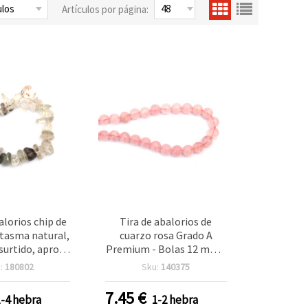
Artículos por página:
alorios chip de
Tira de abalorios de
tasma natural,
cuarzo rosa Grado A
urtido, aprox.
Premium - Bolas 12 mm -
45 cm
31 piezas - Piedra
:
180802
Sku:
140375
semipreciosa para
bisutería y manualidades
7.45
€
1-4 hebra
1-2 hebra