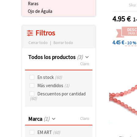
blancas
Raras
Sku
brillante
Ojo de Águila
mm, Grado
4.95
€
1
uds, para
manua
DESC
Filtros
PARA 
4.45 €
- 10 %
Cerrar todo
|
Borrar todo
Todos los productos
(3)
Claro
En stock
(60)
Más vendidos
(1)
Descuentos por cantidad
(60)
Marca
(1)
Claro
EM ART
(60)