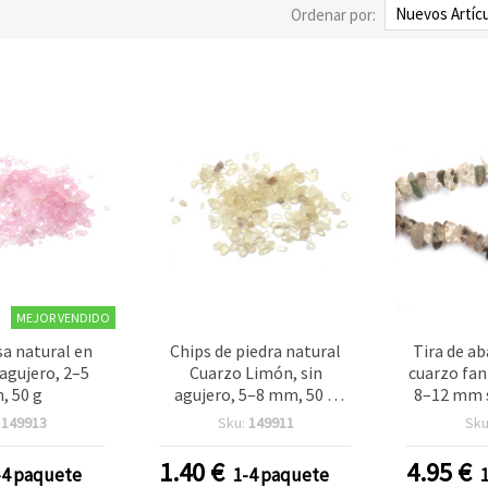
Ordenar por:
MEJOR VENDIDO
sa natural en
Chips de piedra natural
Tira de ab
 agujero, 2–5
Cuarzo Limón, sin
cuarzo fan
 50 g
agujero, 5–8 mm, 50 g
8–12 mm s
(surtido)
:
149913
Sku:
149911
Sku
1.40
€
4.95
€
-4 paquete
1-4 paquete