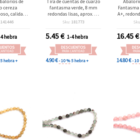
abalorios de
Tira de cuentas de cuarzo
Abalori
o cereza
fantasma verde, 8 mm
Fantasma 
oso, calidad
redondas lisas, aprox. 49
A+, redond
ondos, 10 mm,
uds – cuentas de piedra
de aprox. 
:
141446
Sku:
181773
Sku
7 uds, para
semipreciosa para
semipre
y manualidades
bisutería, abalorios y
bisutería 
5.45
€
16.45
€
-4 hebra
1-4 hebra
manualidades DIY
pulseras 
UENTOS
DESCUENTOS
DES
CANTIDAD
PARA CANTIDAD
PARA
4.90 €
14.80 €
5 hebra +
- 10 %
5 hebra +
- 1