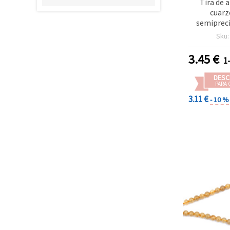
Tira de 
cuarz
semipreci
extra, red
Sku
aprox. 3
bisutería 
3.45
€
1
DESC
PARA 
3.11 €
- 10 %