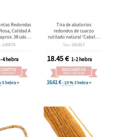
entas Redondas
Tira de abalorios
Rosa, Calidad A
redondos de cuarzo
aprox. 38 uds.,
rutilado natural ‘Cabello
Semipreciosa
de Venus’, piedra
:
140374
Sku:
181617
ara Bisutería y
semipreciosa, 10–11 mm,
alidades
aprox. 37 uds
18.45
€
1-4 hebra
1-2 hebra
CUENTOS
DESCUENTOS
 CANTIDAD
PARA CANTIDAD
16.61 €
%
5 hebra +
- 10 %
3 hebra +