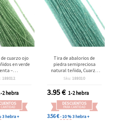
 de cuarzo ojo
Tira de abalorios de
eñidos en verde
piedra semipreciosa
enta –
natural teñida, Cuarzo
ochapados,
Ojo de Gato
:
188012
Sku:
188010
 facetados 3–
electrochapado, redondo
agujero 0,5 mm
facetado, color
3.95
€
1-2 hebra
1-2 hebra
aprox. 120 uds.
aguamarina, 3–3,25 mm,
bisutería y
agujero 0,5 mm, aprox.
CUENTOS
DESCUENTOS
es, pulseras y
125 uds
 CANTIDAD
PARA CANTIDAD
ollares
3.56 €
%
3 hebra +
- 10 %
3 hebra +