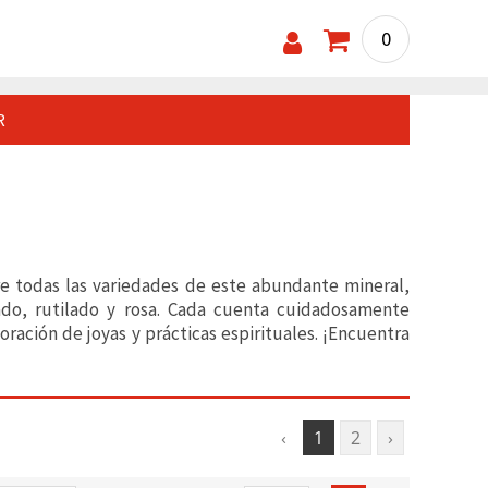
0
R
e todas las variedades de este abundante mineral,
ado, rutilado y rosa. Cada cuenta cuidadosamente
boración de joyas y prácticas espirituales. ¡Encuentra
‹
1
2
›