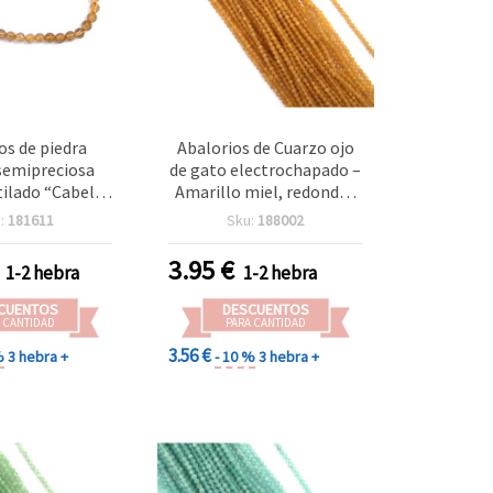
os de piedra
Abalorios de Cuarzo ojo
semipreciosa
de gato electrochapado –
ilado “Cabello
Amarillo miel, redondos
, redondos de 4
facetados 3–3,25 mm,
:
181611
Sku:
188002
sparentes con
agujero 0,5 mm, tira de
 rutilo en tono
aprox. 118 abalorios;
3.95
€
1-2 hebra
1-2 hebra
rox. 73 uds por
semipreciosos para
ra bisutería y
bisutería y manualidades
CUENTOS
DESCUENTOS
idades DIY,
DIY
 CANTIDAD
PARA CANTIDAD
s y pulseras
3.56 €
%
3 hebra +
- 10 %
3 hebra +