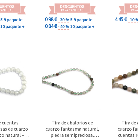
UENTOS
DESCUENTOS
DES
CANTIDAD
PARA CANTIDAD
PARA
0.98 €
4.45 €
5-9 paquete
- 30 %
5-9 paquete
- 10 
0.84 €
10 paquete +
- 40 %
10 paquete +
e cuentas
Tira de abalorios de
Tira de
sas de cuarzo
cuarzo fantasma natural,
cuarzo fa
to natural –
piedra semipreciosa,
cuentas r