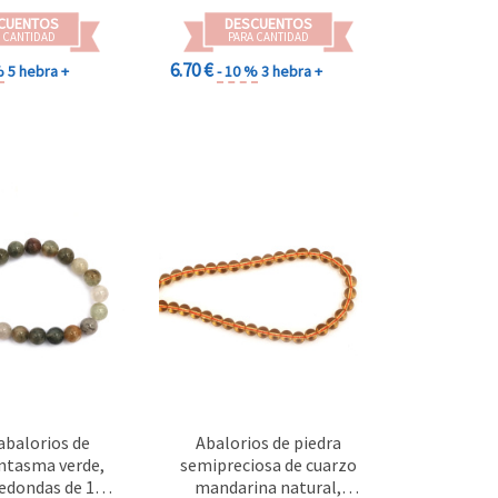
CUENTOS
DESCUENTOS
 CANTIDAD
PARA CANTIDAD
6.70 €
%
5 hebra +
- 10 %
3 hebra +
 abalorios de
Abalorios de piedra
ntasma verde,
semipreciosa de cuarzo
edondas de 10
mandarina natural,