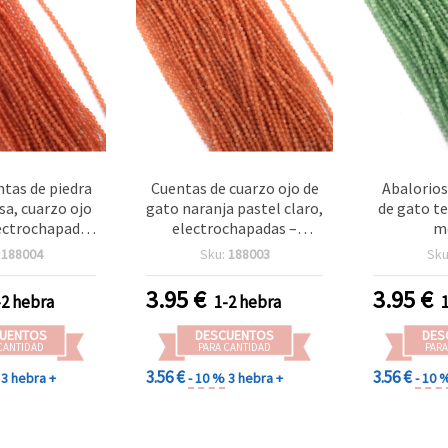
ntas de piedra
Cuentas de cuarzo ojo de
Abalorios
sa, cuarzo ojo
gato naranja pastel claro,
de gato t
lectrochapado
electrochapadas –
m
tural, cuentas
redondas microfacetadas
electr
:
188004
Sku:
188003
Sku
facetadas 3–
3–3,25 mm, agujero 0,5
redondos
gujero 0,5 mm,
mm, aprox. 118 uds./tira |
3,25 mm, 
3.95
€
3.95
€
-2 hebra
1-2 hebra
ro (~118 uds.)
Abalorios separadores de
– tira de 
piedra semipreciosa
para 
UENTOS
DESCUENTOS
DES
natural para bisutería y
manualidad
CANTIDAD
PARA CANTIDAD
PARA
manualidades DIY
c
3.56 €
3.56 €
3 hebra +
- 10 %
3 hebra +
- 10 