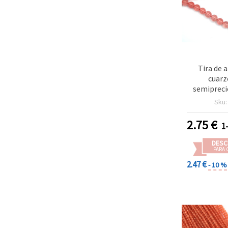
Tira de 
cuarz
semipreci
extra, red
Sku
aprox. 46
bisutería 
2.75
€
1
DESC
PARA 
2.47 €
- 10 %