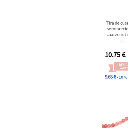
Tira de cue
semiprecio
cuarzo rut
de Venus)
Sku
mm, apr
10.75
€
DESC
PARA 
9.68 €
- 10 %