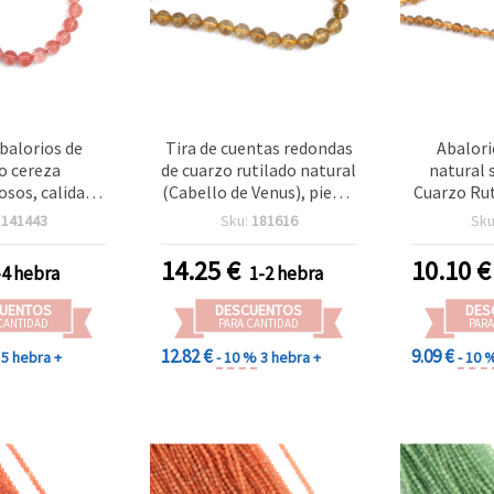
abalorios de
Tira de cuentas redondas
Abalori
o cereza
de cuarzo rutilado natural
natural 
osos, calidad
(Cabello de Venus), piedra
Cuarzo Rut
ondos de 8 mm,
semipreciosa, 8~9 mm,
de Venus”
:
141443
Sku:
181616
Sku
 piezas, para
~45 uds, para bisutería y
mm, tran
y manualidades
manualidades
agujas de
14.25
€
10.10
€
-4 hebra
1-2 hebra
dorado, ap
tira – pa
UENTOS
DESCUENTOS
DES
manual
CANTIDAD
PARA CANTIDAD
PARA
collare
12.82 €
9.09 €
5 hebra +
- 10 %
3 hebra +
- 10 