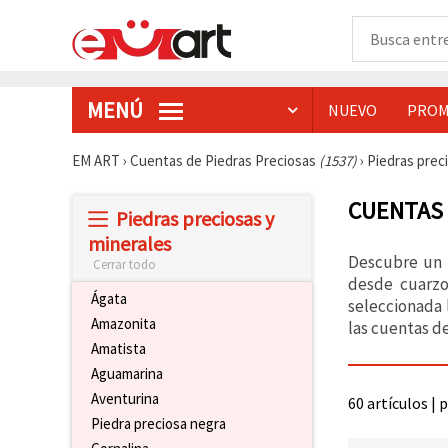
MENÚ
NUEVO
PROM
EM ART
›
Cuentas de Piedras Preciosas
(1537)
›
Piedras prec
CUENTAS
Piedras preciosas y
minerales
Descubre un 
Cerrar todo
desde cuarzo
Ágata
seleccionada l
Amazonita
las cuentas d
Amatista
Aguamarina
Aventurina
60 artículos | 
Piedra preciosa negra