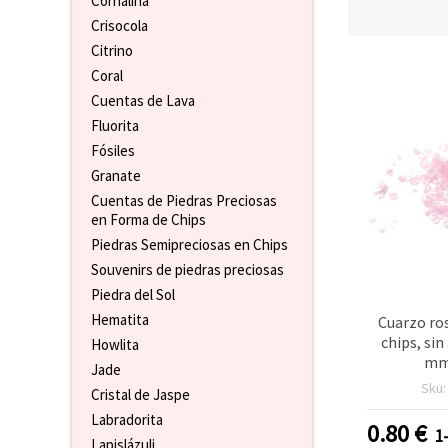
Cornalina
Crisocola
Citrino
Coral
Cuentas de Lava
Fluorita
Fósiles
Granate
Cuentas de Piedras Preciosas
en Forma de Chips
Piedras Semipreciosas en Chips
Souvenirs de piedras preciosas
Piedra del Sol
Hematita
Cuarzo ro
chips, sin
Howlita
mm,
Jade
Sku
Cristal de Jaspe
Labradorita
0.80
€
1
Lapislázuli