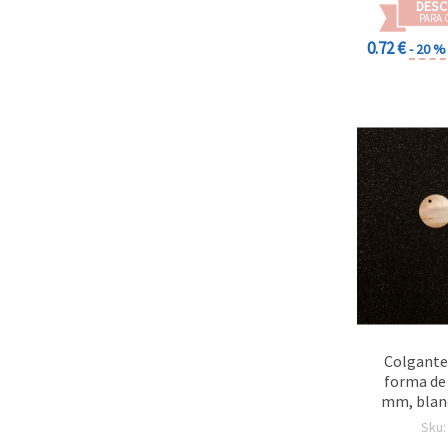
DESC
PARA 
0.72 €
- 20 %
Colgante
forma de
mm, blanc
Sku