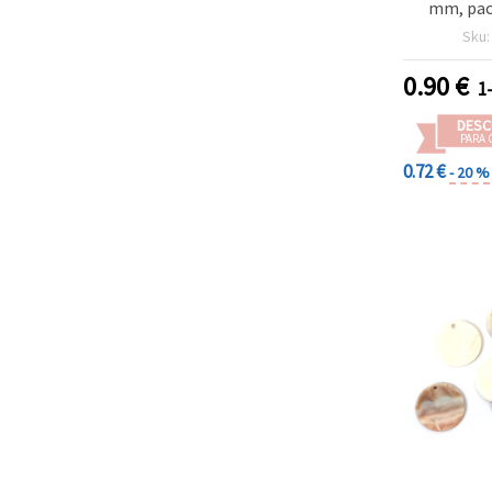
mm, pac
bisutería,
Sku
DIY, collar
0.90
€
1
DESC
PARA 
0.72 €
- 20 %