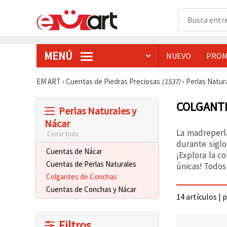
MENÚ
NUEVO
PROM
EM ART
›
Cuentas de Piedras Preciosas
(1537)
›
Perlas Natur
COLGANTE
Perlas Naturales y
Nácar
La madreperla
Cerrar todo
durante siglo
Cuentas de Nácar
¡Explora la c
Cuentas de Perlas Naturales
únicas! Todos
Colgantes de Conchas
Cuentas de Conchas y Nácar
14 artículos | 
Filtros