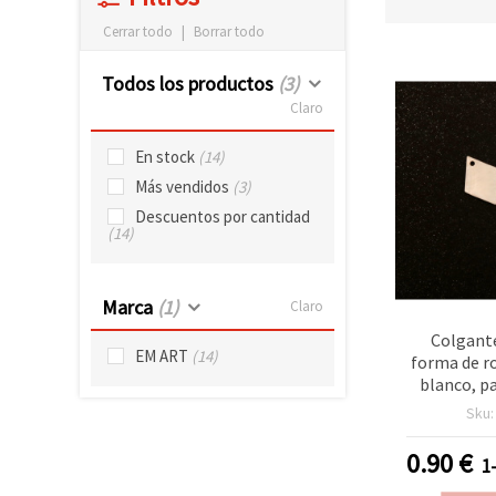
Cerrar todo
|
Borrar todo
Todos los productos
(3)
Claro
En stock
(14)
Más vendidos
(3)
Descuentos por cantidad
(14)
Marca
(1)
Claro
Colgante
EM ART
(14)
forma de r
blanco, pa
bisutería,
Sku
DIY, collar
0.90
€
1