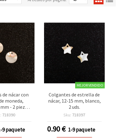
MEJOR VENDIDO
 de nácar con
Colgantes de estrella de
de moneda,
nácar, 12-15 mm, blanco,
 mm - 2 piezas,
2 uds.
sutería DIY,
:
718390
Sku:
718397
lidades y
ón del hogar
0.90
€
1-9 paquete
1-9 paquete