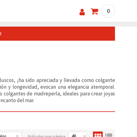
0
R
oluscos, ¡ha sido apreciada y llevada como colgante
ción y longevidad, evocan una elegancia atemporal.
os colgantes de madreperla, ideales para crear joyas
encanto del mar.
Artículos por página: