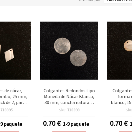
s de nácar,
Colgantes Redondos tipo
Colgantes
ombo, 25 mm,
Moneda de Nácar Blanco,
forma 
ck de 2, para
30 mm, concha natural –
blanco, 15
 manualidades
Pack de 2 para Bisutería y
para bi
:
718395
Sku:
718398
Sku
es y pendientes
Manualidades DIY
manua
decoraci
0.70
€
0.70
€
-9 paquete
1-9 paquete