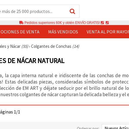
Pedidos superiores 60€ y obtén ENVÍO GRATIS!
OCIONES DE VENTA
MÁS VENDIDOS
VENTA AL POR MAYO
ales y Nácar
(55)
›
Colgantes de Conchas
(14)
S DE NÁCAR NATURAL
, la capa interna natural e iridiscente de las conchas de m
s! Estas delicadas piezas, consideradas símbolos de protec
olección de EM ART y déjate seducir por el brillo natural de l
 nuestros colgantes de nácar capturan la delicada belleza y el 
páginas 1/1
Ordenar por: