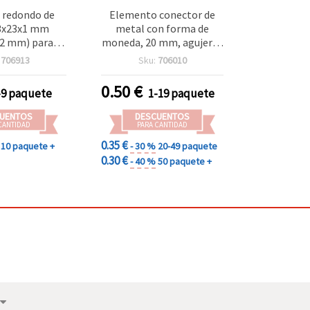
 redondo de
Elemento conector de
3x23x1 mm
metal con forma de
 2 mm) para
moneda, 20 mm, agujeros
y manualidades
de 0,5 mm, color dorado -
:
706913
Sku:
706010
10 piezas
0.50
€
-9 paquete
1-19 paquete
UENTOS
DESCUENTOS
CANTIDAD
PARA CANTIDAD
0.35 €
10 paquete +
- 30 %
20-49 paquete
0.30 €
- 40 %
50 paquete +