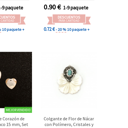
bisutería, manualidades
0.90
€
1-9 paquete
1-9 paquete
DIY, collares y pendientes
CUENTOS
DESCUENTOS
 CANTIDAD
PARA CANTIDAD
0.72 €
%
10 paquete +
- 20 %
10 paquete +
MEJOR VENDIDO
e Corazón de
Colgante de Flor de Nácar
nco 15 mm, Set
con Polímero, Cristales y