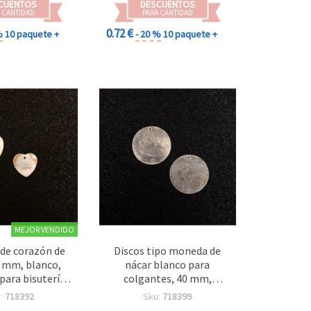
CUENTOS
DESCUENTOS
 CANTIDAD
PARA CANTIDAD
0.72 €
%
10 paquete +
- 20 %
10 paquete +
MEJOR VENDIDO
de corazón de
Discos tipo moneda de
0 mm, blanco,
nácar blanco para
 para bisutería,
colgantes, 40 mm,
idades DIY,
concha natural plana y
:
718392
Sku:
718399
 y pendientes
pulida – Pack de 2 para