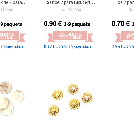
k de 2 para
Set de 2 para Bisutería,
de 2 par
 manualidades
Manualidades DIY,
Manual
:
718396
Sku:
718394
Sku
es y pendientes
Collares y Pendientes
Collares
0.90
€
0.70
€
-9 paquete
1-9 paquete
UENTOS
DESCUENTOS
DES
CANTIDAD
PARA CANTIDAD
PARA
0.72 €
0.56 €
10 paquete +
- 20 %
10 paquete +
- 20 