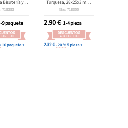
a Bisutería y
Turquesa, 28x25x3 mm,
idades DIY,
Orificio de 1 mm
:
718393
Sku:
718355
 y Pendientes
2.90
€
1-9 paquete
1-4 pieza
CUENTOS
DESCUENTOS
 CANTIDAD
PARA CANTIDAD
2.32 €
%
10 paquete +
- 20 %
5 pieza +