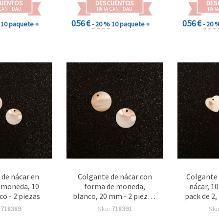
UENTOS
DESCUENTOS
DES
CANTIDAD
PARA CANTIDAD
PARA
0.56 €
0.56 €
10 paquete +
- 20 %
10 paquete +
- 20 
 de nácar en
Colgante de nácar con
Colgante 
 moneda, 10
forma de moneda,
nácar, 1
o - 2 piezas
blanco, 20 mm - 2 piezas,
pack de 2,
para bisutería, accesorios
manual
:
718389
Sku:
718391
Sku
y manualidades
collares