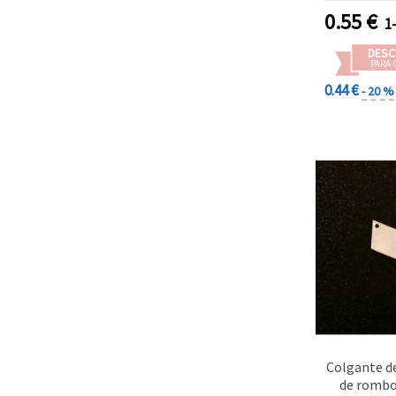
0.55
€
1
DESC
PARA 
0.44 €
- 20 %
Colgante d
de rombo