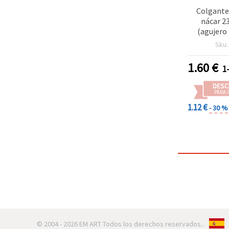
Colgante
nácar 2
(agujero
bisutería 
Sku
1.60
€
1
DESC
PARA 
1.12 €
- 30 %
© 2004 - 2026 EM ART Todos los derechos reservados..