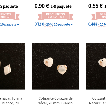
0.90
€
0.55
€
-9 paquete
1-9 paquete
UENTOS
DESCUENTOS
DES
CANTIDAD
PARA CANTIDAD
PARA
0.72 €
0.44 €
10 paquete +
- 20 %
10 paquete +
- 20 
e nácar, forma
Colgante Corazón de
Colgant
, blanco, 20
Nácar, 20 mm, Blanco,
Nácar Bla