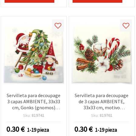
Servilleta para decoupage
Servilleta para decoupage
3 capas AMBIENTE, 33x33
de 3 capas AMBIENTE,
cm, Gonks (gnomos)
33x33 cm, motivo
decorando el árbol de
navideño - 1 unidad
Sku:
819741
Sku:
819761
Navidad - 1 unidad
0.30
€
0.30
€
1-19 pieza
1-19 pieza