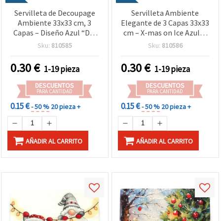
Servilleta de Decoupage
Servilleta Ambiente
Ambiente 33x33 cm, 3
Elegante de 3 Capas 33x33
Capas – Diseño Azul “Día
cm – X-mas on Ice Azul, 1
Nevado”, Ideal para
Unidad – Ideal para
Sku:
810585
Sku:
810586
Manualidades de Invierno,
Proyectos de Decoupage
Decoración Navideña y
Navideño y Manualidades
0.30
€
0.30
€
1-19 pieza
1-19 pieza
Creaciones Hechas a
DIY
Mano
DESCUENTOS
DESCUENTOS
PARA CANTIDAD
PARA CANTIDAD
0.15 €
0.15 €
- 50 %
20 pieza +
- 50 %
20 pieza +
AÑADIR AL CARRITO
AÑADIR AL CARRITO