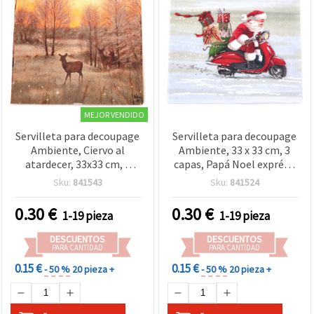
MEJOR VENDIDO
Servilleta para decoupage
Servilleta para decoupage
Ambiente, Ciervo al
Ambiente, 33 x 33 cm, 3
atardecer, 33x33 cm, 3
capas, Papá Noel exprés -
capas - 1 unidad
1 unidad
Sku:
841543
Sku:
841524
0.30
€
0.30
€
1-19 pieza
1-19 pieza
DESCUENTOS
DESCUENTOS
PARA CANTIDAD
PARA CANTIDAD
0.15 €
0.15 €
- 50 %
20 pieza +
- 50 %
20 pieza +