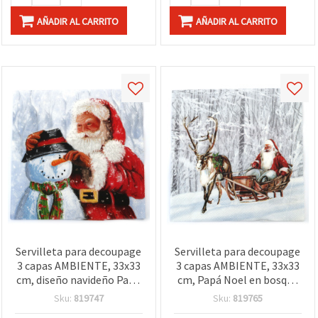
AÑADIR AL CARRITO
AÑADIR AL CARRITO
Servilleta para decoupage
Servilleta para decoupage
3 capas AMBIENTE, 33x33
3 capas AMBIENTE, 33x33
cm, diseño navideño Papá
cm, Papá Noel en bosque
Noel y muñeco de nieve - 1
nevado - 1 unidad
Sku:
819747
Sku:
819765
unidad