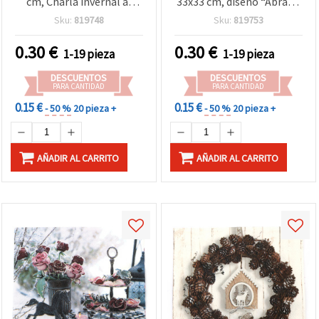
cm, Charla invernal al
33x33 cm, diseño “Abrazo
anochecer - 1 unidad
de Gnomos” - 1 unidad
Sku:
819748
Sku:
819753
0.30
€
0.30
€
1-19 pieza
1-19 pieza
DESCUENTOS
DESCUENTOS
PARA CANTIDAD
PARA CANTIDAD
0.15 €
0.15 €
- 50 %
20 pieza +
- 50 %
20 pieza +
AÑADIR AL CARRITO
AÑADIR AL CARRITO