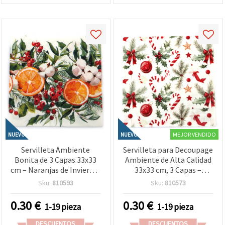
MEJOR VENDIDO
NUEVO
NUEVO
Servilleta Ambiente
Servilleta para Decoupage
Bonita de 3 Capas 33x33
Ambiente de Alta Calidad
cm – Naranjas de Invierno,
33x33 cm, 3 Capas –
1 Pieza – Ideal para
Diseño de Elementos
Sku:
810593
Sku:
810573
Decoupage y
Navideños, Ideal para
Manualidades Cálidas y
Manualidades,
0.30
€
0.30
€
1-19 pieza
1-19 pieza
Festivas
Scrapbooking, Decoración
DIY y Envoltorio de
DESCUENTOS
DESCUENTOS