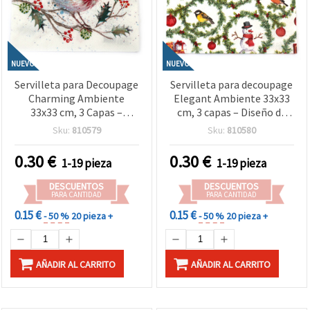
NUEVO
NUEVO
Servilleta para Decoupage
Servilleta para decoupage
Charming Ambiente
Elegant Ambiente 33x33
33x33 cm, 3 Capas –
cm, 3 capas – Diseño de
Diseño Petirrojo Invernal,
anillos con ramas de pino,
Sku:
810579
Sku:
810580
Ideal para Manualidades,
ideal para manualidades
Scrapbooking, Decoración
de invierno, decoración
0.30
€
0.30
€
1-19 pieza
1-19 pieza
Navideña y Regalos
navideña y scrapbooking
Hechos a Mano
DIY
DESCUENTOS
DESCUENTOS
PARA CANTIDAD
PARA CANTIDAD
0.15 €
0.15 €
- 50 %
20 pieza +
- 50 %
20 pieza +
AÑADIR AL CARRITO
AÑADIR AL CARRITO