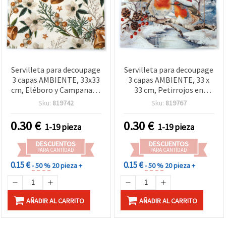
Servilleta para decoupage
Servilleta para decoupage
3 capas AMBIENTE, 33x33
3 capas AMBIENTE, 33 x
cm, Eléboro y Campanas -
33 cm, Petirrojos en
1 unidad
paisaje invernal - 1 unidad
Sku:
819742
Sku:
819767
0.30
€
0.30
€
1-19 pieza
1-19 pieza
DESCUENTOS
DESCUENTOS
PARA CANTIDAD
PARA CANTIDAD
0.15 €
0.15 €
- 50 %
20 pieza +
- 50 %
20 pieza +
AÑADIR AL CARRITO
AÑADIR AL CARRITO