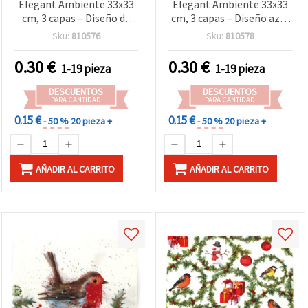
Elegant Ambiente 33x33
Elegant Ambiente 33x33
cm, 3 capas – Diseño de
cm, 3 capas – Diseño azul
pájaros en la nieve, ideal
«Bajo el árbol de
Sku:
810576
Sku:
810578
para manualidades de
Navidad», ideal para
invierno, decoración
manualidades navideñas,
0.30
€
0.30
€
1-19 pieza
1-19 pieza
navideña y proyectos DIY
scrapbooking, decoración
de scrapbooking y arte
festiva y regalos hechos a
DESCUENTOS
DESCUENTOS
creativo
mano
PARA CANTIDAD
PARA CANTIDAD
0.15 €
0.15 €
- 50 %
20 pieza +
- 50 %
20 pieza +
AÑADIR AL CARRITO
AÑADIR AL CARRITO