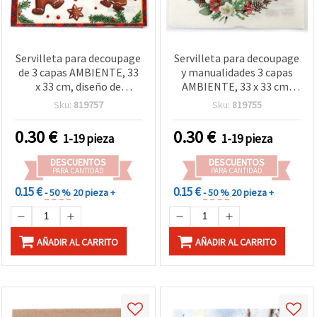
Servilleta para decoupage
Servilleta para decoupage
de 3 capas AMBIENTE, 33
y manualidades 3 capas
x 33 cm, diseño de
AMBIENTE, 33 x 33 cm,
galletas de jengibre - 1
Gorriones en corona
Sku:
819757
Sku:
819755
unidad
floral - 1 unidad
0.30
€
0.30
€
1-19 pieza
1-19 pieza
DESCUENTOS
DESCUENTOS
PARA CANTIDAD
PARA CANTIDAD
0.15 €
0.15 €
- 50 %
20 pieza +
- 50 %
20 pieza +
AÑADIR AL CARRITO
AÑADIR AL CARRITO