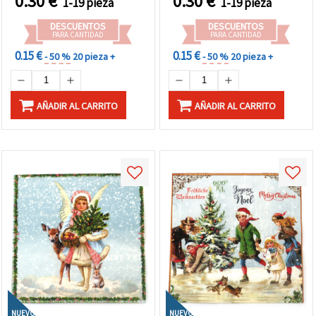
0.30
€
0.30
€
1-19 pieza
1-19 pieza
Manualidades DIY y
Decoupage
Regalos Hechos a Mano
DESCUENTOS
DESCUENTOS
PARA CANTIDAD
PARA CANTIDAD
0.15 €
0.15 €
- 50 %
20 pieza +
- 50 %
20 pieza +
AÑADIR AL CARRITO
AÑADIR AL CARRITO
NUEVO
NUEVO