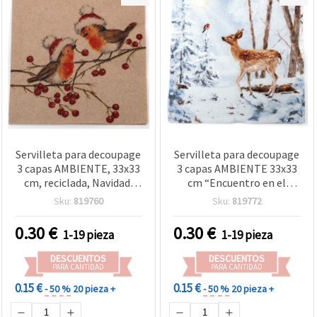
Servilleta para decoupage
Servilleta para decoupage
3 capas AMBIENTE, 33x33
3 capas AMBIENTE 33x33
cm, reciclada, Navidad,
cm “Encuentro en el
petirrojos, naturaleza, 1
mundo invernal” - 1
Sku:
819760
Sku:
819772
pieza
unidad
0.30
€
0.30
€
1-19 pieza
1-19 pieza
DESCUENTOS
DESCUENTOS
PARA CANTIDAD
PARA CANTIDAD
0.15 €
0.15 €
- 50 %
20 pieza +
- 50 %
20 pieza +