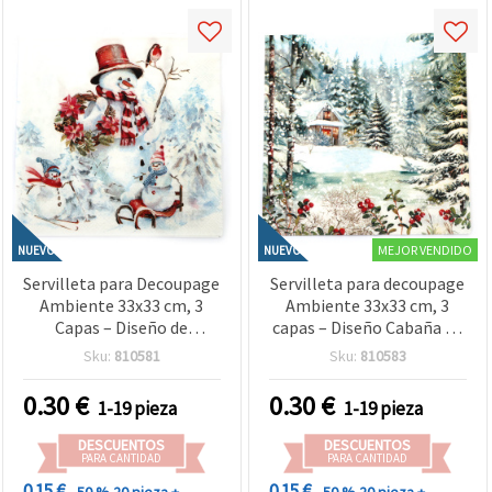
MEJOR VENDIDO
NUEVO
NUEVO
Servilleta para Decoupage
Servilleta para decoupage
Ambiente 33x33 cm, 3
Ambiente 33x33 cm, 3
Capas – Diseño de
capas – Diseño Cabaña en
Muñecos de Nieve
el Bosque, ideal para
Sku:
810581
Sku:
810583
Deportivos, Ideal para
manualidades de invierno,
Manualidades Navideñas,
decoración rústica y
0.30
€
0.30
€
1-19 pieza
1-19 pieza
Proyectos Infantiles y
regalos hechos a mano
Decoración Festiva
DESCUENTOS
DESCUENTOS
PARA CANTIDAD
PARA CANTIDAD
0.15 €
0.15 €
- 50 %
20 pieza +
- 50 %
20 pieza +