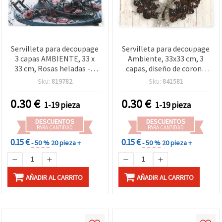
Servilleta para decoupage
Servilleta para decoupage
3 capas AMBIENTE, 33 x
Ambiente, 33x33 cm, 3
33 cm, Rosas heladas - 1
capas, diseño de corona
unidad
de piñas de pino - 1 unidad
Sku:
819782
Sku:
841581
0.30
€
0.30
€
1-19 pieza
1-19 pieza
DESCUENTOS
DESCUENTOS
PARA CANTIDAD
PARA CANTIDAD
0.15 €
0.15 €
- 50 %
20 pieza +
- 50 %
20 pieza +
AÑADIR AL CARRITO
AÑADIR AL CARRITO