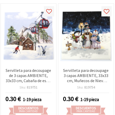
Servilleta para decoupage
Servilleta para decoupage
de 3 capas AMBIENTE,
3 capas AMBIENTE, 33x33
33x33 cm, Cabaña de esquí
cm, Muñecos de Nieve
- 1 unidad
Cantores - 1 unidad
Sku:
819751
Sku:
819754
0.30
€
0.30
€
1-19 pieza
1-19 pieza
DESCUENTOS
DESCUENTOS
PARA CANTIDAD
PARA CANTIDAD