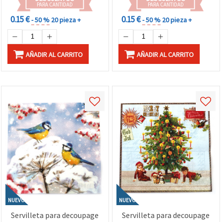
Regalos
PARA CANTIDAD
PARA CANTIDAD
0.15 €
0.15 €
- 50 %
20 pieza +
- 50 %
20 pieza +
AÑADIR AL CARRITO
AÑADIR AL CARRITO
NUEVO
NUEVO
Servilleta para decoupage
Servilleta para decoupage