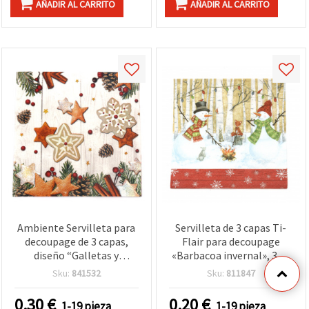
AÑADIR AL CARRITO
AÑADIR AL CARRITO
Ambiente Servilleta para
Servilleta de 3 capas Ti-
decoupage de 3 capas,
Flair para decoupage
diseño “Galletas y
«Barbacoa invernal», 33 x
Estrellas”, 33 x 33 cm - 1
33 cm - 1 unidad
Sku:
841532
Sku:
811847
unidad
0.30
€
0.20
€
1-19 pieza
1-19 pieza