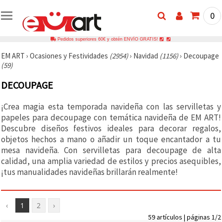
0
Pedidos superiores 60€ y obtén ENVÍO GRATIS!
EM ART
›
Ocasiones y Festividades
(2954)
›
Navidad
(1156)
›
Decoupage
(59)
DECOUPAGE
¡Crea magia esta temporada navideña con las servilletas y
papeles para decoupage con temática navideña de EM ART!
Descubre diseños festivos ideales para decorar regalos,
objetos hechos a mano o añadir un toque encantador a tu
mesa navideña. Con servilletas para decoupage de alta
calidad, una amplia variedad de estilos y precios asequibles,
¡tus manualidades navideñas brillarán realmente!
‹
1
2
›
59 artículos | páginas 1/2