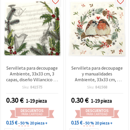
Servilleta para decoupage
Servilleta para decoupage
Ambiente, 33x33 cm, 3
y manualidades
capas, diseño Villancico de
Ambiente, 33x33 cm, 3
Navidad - 1 unidad
capas, gorrión y petirrojo
Sku:
841575
Sku:
841568
- 1 unidad
0.30
€
0.30
€
1-19 pieza
1-19 pieza
DESCUENTOS
DESCUENTOS
PARA CANTIDAD
PARA CANTIDAD
0.15 €
0.15 €
- 50 %
20 pieza +
- 50 %
20 pieza +