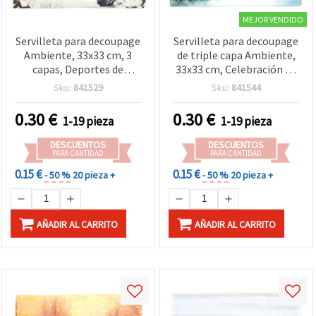
MEJOR VENDIDO
Servilleta para decoupage
Servilleta para decoupage
Ambiente, 33x33 cm, 3
de triple capa Ambiente,
capas, Deportes de
33x33 cm, Celebración en
invierno - 1 unidad
el bosque - 1 unidad
Sku:
841529
Sku:
841544
0.30
€
0.30
€
1-19 pieza
1-19 pieza
DESCUENTOS
DESCUENTOS
PARA CANTIDAD
PARA CANTIDAD
0.15 €
0.15 €
- 50 %
20 pieza +
- 50 %
20 pieza +
AÑADIR AL CARRITO
AÑADIR AL CARRITO