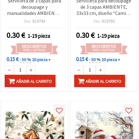
Servilleta de 3 capas para
Servilleta para decoupage
decoupage y
de 3 capas AMBIENTE,
manualidades AMBIENTE,
33x33 cm, diseño “Camión
33 x 33 cm, Dulce Navidad
de regalos“ - 1 pieza
Sku:
819743
Sku:
819763
Blanco - 1 unidad
0.30
€
0.30
€
1-19 pieza
1-19 pieza
DESCUENTOS
DESCUENTOS
PARA CANTIDAD
PARA CANTIDAD
0.15 €
0.15 €
- 50 %
20 pieza +
- 50 %
20 pieza +
AÑADIR AL CARRITO
AÑADIR AL CARRITO