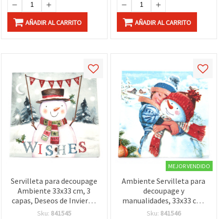
AÑADIR AL CARRITO
AÑADIR AL CARRITO
MEJOR VENDIDO
Servilleta para decoupage
Ambiente Servilleta para
Ambiente 33x33 cm, 3
decoupage y
capas, Deseos de Invierno
manualidades, 33x33 cm,
- 1 unidad
3 capas, diseño “Dulce
Sku:
841545
Sku:
841546