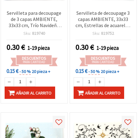
Servilleta para decoupage
Servilleta de decoupage 3
de 3 capas AMBIENTE,
capas AMBIENTE, 33x33
33x33 cm, Trío Navideño
cm, Estrellas de acuarela -
Natural - 1 unidad
1 unidad
Sku:
819740
Sku:
819752
0.30
€
0.30
€
1-19 pieza
1-19 pieza
DESCUENTOS
DESCUENTOS
PARA CANTIDAD
PARA CANTIDAD
0.15 €
0.15 €
- 50 %
20 pieza +
- 50 %
20 pieza +
AÑADIR AL CARRITO
AÑADIR AL CARRITO