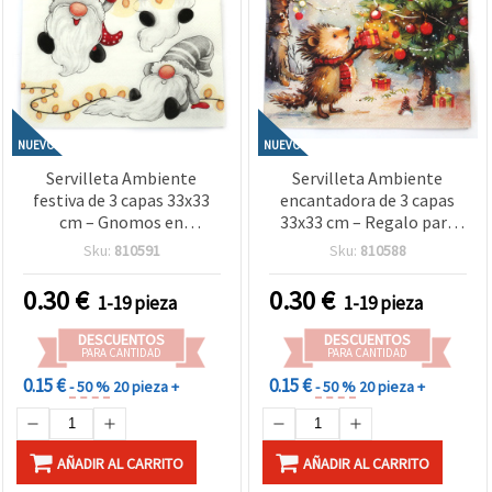
NUEVO
NUEVO
Servilleta Ambiente
Servilleta Ambiente
festiva de 3 capas 33x33
encantadora de 3 capas
cm – Gnomos en
33x33 cm – Regalo para
guirnalda de luces sobre
erizo, 1 unidad – Ideal
Sku:
810591
Sku:
810588
blanco, 1 unidad – Ideal
para manualidades y
para manualidades
proyectos creativos de
0.30
€
0.30
€
1-19 pieza
1-19 pieza
navideñas y proyectos
decoupage
creativos de decoupage
DESCUENTOS
DESCUENTOS
PARA CANTIDAD
PARA CANTIDAD
0.15 €
0.15 €
- 50 %
20 pieza +
- 50 %
20 pieza +
AÑADIR AL CARRITO
AÑADIR AL CARRITO