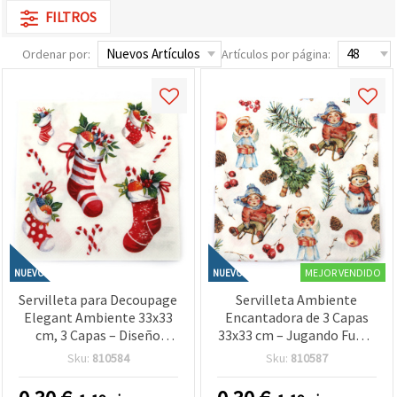
FILTROS
Ordenar por:
Artículos por página:
MEJOR VENDIDO
NUEVO
NUEVO
Servilleta para Decoupage
Servilleta Ambiente
Elegant Ambiente 33x33
Encantadora de 3 Capas
cm, 3 Capas – Diseño
33x33 cm – Jugando Fuera
Calcetines de Navidad
Blanco, 1 Unidad – Ideal
Sku:
810584
Sku:
810587
Blancos, Ideal para
para Manualidades y
Decoración Navideña,
Proyectos Creativos de