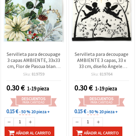
Servilleta para decoupage
Servilleta para decoupage
3 capas AMBIENTE, 33x33
AMBIENTE 3 capas, 33 x
cm, Flor de Pascua blanca
33 cm, diseño Ángeles
- 1 unidad
voladores - 1 unidad
Sku:
819759
Sku:
819764
0.30
€
0.30
€
1-19 pieza
1-19 pieza
DESCUENTOS
DESCUENTOS
PARA CANTIDAD
PARA CANTIDAD
0.15 €
0.15 €
- 50 %
20 pieza +
- 50 %
20 pieza +
AÑADIR AL CARRITO
AÑADIR AL CARRITO