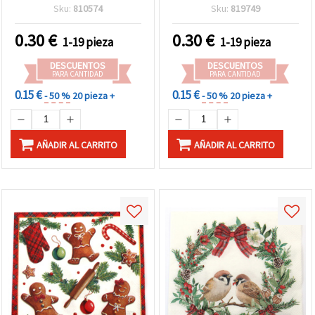
Santa, ideal para
- 1 unidad
Sku:
810574
Sku:
819749
manualidades navideñas,
decoración festiva y
0.30
€
0.30
€
1-19 pieza
1-19 pieza
envoltorio creativo de
regalos
DESCUENTOS
DESCUENTOS
PARA CANTIDAD
PARA CANTIDAD
0.15 €
0.15 €
- 50 %
20 pieza +
- 50 %
20 pieza +
AÑADIR AL CARRITO
AÑADIR AL CARRITO