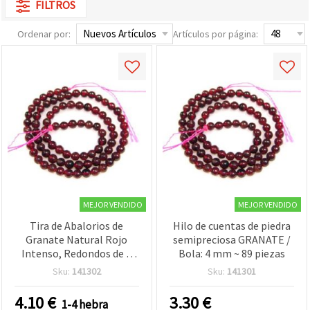
FILTROS
Ordenar por:
Artículos por página:
MEJOR VENDIDO
MEJOR VENDIDO
Tira de Abalorios de
Hilo de cuentas de piedra
Granate Natural Rojo
semipreciosa GRANATE /
Intenso, Redondos de 6
Bola: 4 mm ~ 89 piezas
mm, aprox. 68 uds –
Sku:
141302
Sku:
141301
Piedras Semipreciosas
para Bisutería Artesanal y
4.10
€
3.30
€
1-4 hebra
Manualidades