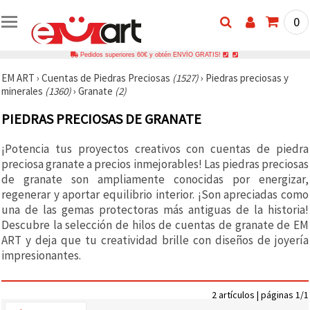
0
Pedidos superiores 60€ y obtén ENVÍO GRATIS!
EM ART
›
Cuentas de Piedras Preciosas
(1527)
›
Piedras preciosas y
minerales
(1360)
›
Granate
(2)
PIEDRAS PRECIOSAS DE GRANATE
¡Potencia tus proyectos creativos con cuentas de piedra
preciosa granate a precios inmejorables! Las piedras preciosas
de granate son ampliamente conocidas por energizar,
regenerar y aportar equilibrio interior. ¡Son apreciadas como
una de las gemas protectoras más antiguas de la historia!
Descubre la selección de hilos de cuentas de granate de EM
ART y deja que tu creatividad brille con diseños de joyería
impresionantes.
2 artículos | páginas 1/1