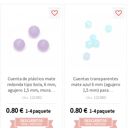
Cuenta de plástico mate
Cuentas transparentes
redonda tipo bola, 6 mm,
mate azul 6 mm (agujero
agujero 1,5 mm, morado
1,5 mm) para
pastel (mix surtido) - 20 g
manualidades y bisutería -
Sku:
121082
Sku:
121080
(~200 unidades)
20 g (aprox. 200 unidades)
0.80
€
0.80
€
1-4 paquete
1-4 paquete
DESCUENTOS
DESCUENTOS
PARA CANTIDAD
PARA CANTIDAD