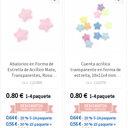
Abalorios en Forma de
Cuenta acrílica
Estrella de Acrílico Mate,
transparente en forma de
Transparentes, Rosa
estrella, 10x11x4 mm,
Pálido, 10x11x4 mm,
agujero 2 mm, mate MIX
Sku:
121069
Sku:
121070
Agujero: 2 mm - 20 g (~87
surtido - 20 g (~87 piezas)
uds)
0.80
€
0.80
€
1-4 paquete
1-4 paquete
DESCUENTOS
DESCUENTOS
PARA CANTIDAD
PARA CANTIDAD
0.64 €
0.64 €
- 20 %
5-24 paquete
- 20 %
5-24 paquete
0.56 €
0.56 €
- 30 %
25 paquete +
- 30 %
25 paquete +