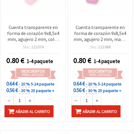
Cuenta transparente en
Cuenta transparente en
forma de corazón 9x8,5x4
forma de corazón 9x8,5x4
mm, agujero 2 mm, color
mm, agujero 2 mm, mate,
rosa mate - 20 g (~125
color rosa-morado, 20 g
Sku:
121074
Sku:
121088
unidades) para
(aprox. 125 unidades) para
manualidades y bisutería
manualidades y bisutería
0.80
€
0.80
€
1-4 paquete
1-4 paquete
DIY
DIY
DESCUENTOS
DESCUENTOS
PARA CANTIDAD
PARA CANTIDAD
0.64 €
0.64 €
- 20 %
5-24 paquete
- 20 %
5-24 paquete
0.56 €
0.56 €
- 30 %
25 paquete +
- 30 %
25 paquete +
AÑADIR AL CARRITO
AÑADIR AL CARRITO