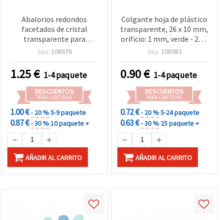
Abalorios redondos
Colgante hoja de plástico
facetados de cristal
transparente, 26 x 10 mm,
transparente para
orificio: 1 mm, verde - 20 g
bisutería y manualidades,
~86 uds
Sku:
108676
Sku:
108082
10 mm, agujero: 2 mm,
colores surtidos - 50 g
1.25
€
0.90
€
1-4 paquete
1-4 paquete
(aprox. 90 piezas)
DESCUENTOS
DESCUENTOS
PARA CANTIDAD
PARA CANTIDAD
1.00 €
0.72 €
- 20 %
5-9 paquete
- 20 %
5-24 paquete
0.87 €
0.63 €
- 30 %
10 paquete +
- 30 %
25 paquete +
AÑADIR AL CARRITO
AÑADIR AL CARRITO