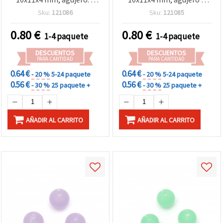
mm, naranja mate - 20 g ~
mm, azul claro - 20 g
Sku:
121086
Sku:
121085
87 uds
(aprox. 87 piezas)
0.80
€
0.80
€
1-4 paquete
1-4 paquete
DESCUENTOS
DESCUENTOS
PARA CANTIDAD
PARA CANTIDAD
0.64 €
0.64 €
- 20 %
5-24 paquete
- 20 %
5-24 paquete
0.56 €
0.56 €
- 30 %
25 paquete +
- 30 %
25 paquete +
AÑADIR AL CARRITO
AÑADIR AL CARRITO