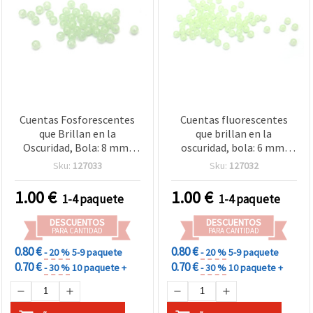
Cuentas Fosforescentes
Cuentas fluorescentes
que Brillan en la
que brillan en la
Oscuridad, Bola: 8 mm,
oscuridad, bola: 6 mm,
Agujero: 2 mm - 50 g ~ 215
agujero: 1,5 mm - 50 g
Sku:
127033
Sku:
127032
piezas
(~480 piezas)
1.00
€
1.00
€
1-4 paquete
1-4 paquete
DESCUENTOS
DESCUENTOS
PARA CANTIDAD
PARA CANTIDAD
0.80 €
0.80 €
- 20 %
5-9 paquete
- 20 %
5-9 paquete
0.70 €
0.70 €
- 30 %
10 paquete +
- 30 %
10 paquete +