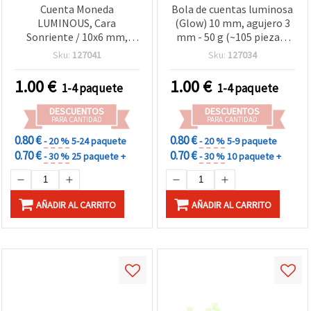
Cuenta Moneda
Bola de cuentas luminosa
LUMINOUS, Cara
(Glow) 10 mm, agujero 3
Sonriente / 10x6 mm,
mm - 50 g (~105 piezas)
Agujero: 2 mm, MIX
para manualidades y
Sku:
127041
Sku:
127034
(Surtido) - 20 g ~ 60 piezas
bisutería DIY
1.00
€
1.00
€
1-4 paquete
1-4 paquete
DESCUENTOS
DESCUENTOS
PARA CANTIDAD
PARA CANTIDAD
0.80 €
0.80 €
- 20 %
5-24 paquete
- 20 %
5-9 paquete
0.70 €
0.70 €
- 30 %
25 paquete +
- 30 %
10 paquete +
AÑADIR AL CARRITO
AÑADIR AL CARRITO