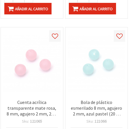
AÑADIR AL CARRITO
AÑADIR AL CARRITO
Cuenta acrílica
Bola de plástico
transparente mate rosa,
esmerilado 8 mm, agujero
8 mm, agujero 2 mm, 20 g
2 mm, azul pastel (20 g,
(aprox. 80 piezas) para
aprox. 80 piezas) para
Sku:
121065
Sku:
121066
bisutería y manualidades
manualidades y bisutería