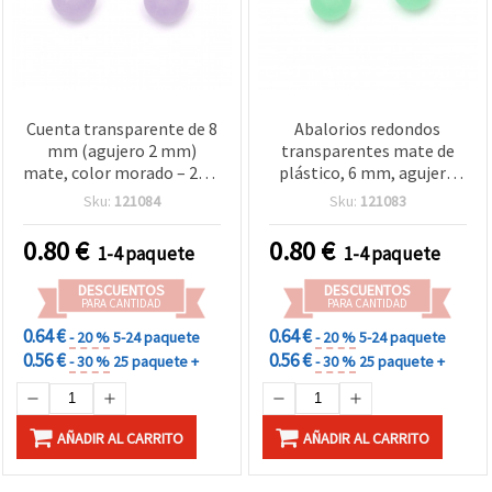
Cuenta transparente de 8
Abalorios redondos
mm (agujero 2 mm)
transparentes mate de
mate, color morado – 20 g
plástico, 6 mm, agujero
(aprox. 80 piezas) para
1,5 mm, verde, 20 g (~200
Sku:
121084
Sku:
121083
bisutería y manualidades
uds.), para bisutería DIY y
decoración de
0.80
€
0.80
€
1-4 paquete
1-4 paquete
manualidades
DESCUENTOS
DESCUENTOS
PARA CANTIDAD
PARA CANTIDAD
0.64 €
0.64 €
- 20 %
5-24 paquete
- 20 %
5-24 paquete
0.56 €
0.56 €
- 30 %
25 paquete +
- 30 %
25 paquete +
AÑADIR AL CARRITO
AÑADIR AL CARRITO