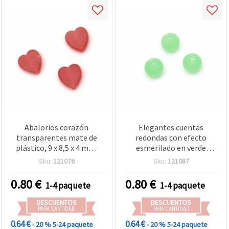
Abalorios corazón
Elegantes cuentas
transparentes mate de
redondas con efecto
plástico, 9 x 8,5 x 4 mm,
esmerilado en verde
agujero: 2 mm, rojo mate
translúcido mate, 8 mm,
Sku:
121076
Sku:
121087
- 20 gramos (~125 uds)
agujero 2 mm, 20 g (~80
uds) – Separadores
0.80
€
0.80
€
1-4 paquete
1-4 paquete
decorativos para bisutería
y manualidades
DESCUENTOS
DESCUENTOS
PARA CANTIDAD
PARA CANTIDAD
0.64 €
0.64 €
- 20 %
5-24 paquete
- 20 %
5-24 paquete