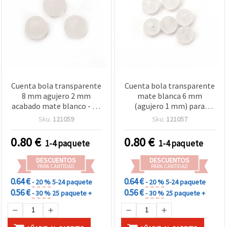
Cuenta bola transparente
Cuenta bola transparente
8 mm agujero 2 mm
mate blanca 6 mm
acabado mate blanco - 20
(agujero 1 mm) para
g (~80 unidades) para
bisutería y manualidades
Sku:
121059
Sku:
121057
бисutería y manualidades
– 20 g (≈200 piezas)
EM ART
0.80
€
0.80
€
1-4 paquete
1-4 paquete
DESCUENTOS
DESCUENTOS
PARA CANTIDAD
PARA CANTIDAD
0.64 €
0.64 €
- 20 %
5-24 paquete
- 20 %
5-24 paquete
0.56 €
0.56 €
- 30 %
25 paquete +
- 30 %
25 paquete +