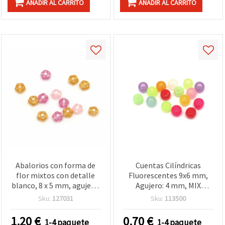
AÑADIR AL CARRITO
AÑADIR AL CARRITO
Abalorios con forma de
Cuentas Cilíndricas
flor mixtos con detalle
Fluorescentes 9x6 mm,
blanco, 8 x 5 mm, agujero:
Agujero: 4 mm, MIX
1 mm, 20 g (aprox. 105
(Surtido) - 20 g ~ 75 piezas
Sku:
127031
Sku:
113500
uds.) para manualidades y
bisutería DIY
1.20
€
0.70
€
1-4 paquete
1-4 paquete