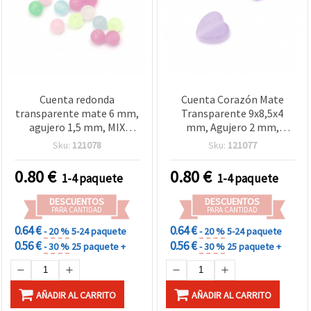
Cuenta redonda
Cuenta Corazón Mate
transparente mate 6 mm,
Transparente 9x8,5x4
agujero 1,5 mm, MIX
mm, Agujero 2 mm,
surtido - 20 g (~200
Morado Pálido - 20 g (~125
Sku:
121078
Sku:
121077
piezas)
piezas)
0.80
€
0.80
€
1-4 paquete
1-4 paquete
DESCUENTOS
DESCUENTOS
PARA CANTIDAD
PARA CANTIDAD
0.64 €
0.64 €
- 20 %
5-24 paquete
- 20 %
5-24 paquete
0.56 €
0.56 €
- 30 %
25 paquete +
- 30 %
25 paquete +
AÑADIR AL CARRITO
AÑADIR AL CARRITO