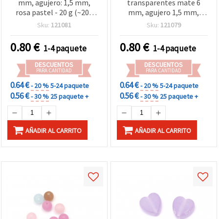
mm, agujero: 1,5 mm,
transparentes mate 6
rosa pastel - 20 g (~200
mm, agujero 1,5 mm,
unidades)
naranja, 20 g (~200 uds)
Sku:
121081
Sku:
121079
0.80
€
0.80
€
1-4 paquete
1-4 paquete
DESCUENTOS
DESCUENTOS
PARA CANTIDAD
PARA CANTIDAD
0.64 €
0.64 €
- 20 %
5-24 paquete
- 20 %
5-24 paquete
0.56 €
0.56 €
- 30 %
25 paquete +
- 30 %
25 paquete +
AÑADIR AL CARRITO
AÑADIR AL CARRITO