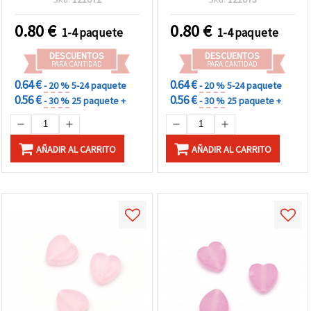
mm, naranja - 20 g (~125
(~125 piezas)
uds)
0.80
€
0.80
€
1-4 paquete
1-4 paquete
DESCUENTOS
DESCUENTOS
PARA CANTIDAD
PARA CANTIDAD
0.64 €
0.64 €
- 20 %
5-24 paquete
- 20 %
5-24 paquete
0.56 €
0.56 €
- 30 %
25 paquete +
- 30 %
25 paquete +
AÑADIR AL CARRITO
AÑADIR AL CARRITO