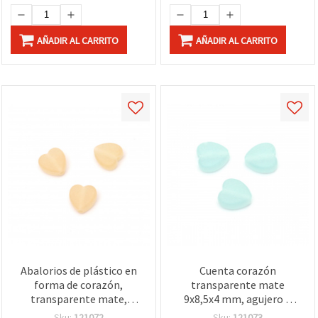
AÑADIR AL CARRITO
AÑADIR AL CARRITO
Abalorios de plástico en
Cuenta corazón
forma de corazón,
transparente mate
transparente mate,
9x8,5x4 mm, agujero 2
9x8,5x4 mm, Agujero: 2
mm, azul pálido - 20 g
Sku:
121072
Sku:
121073