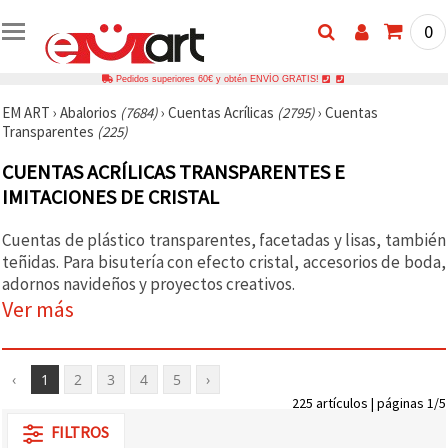
0
Pedidos superiores 60€ y obtén ENVÍO GRATIS!
EM ART
›
Abalorios
(7684)
›
Cuentas Acrílicas
(2795)
›
Cuentas
Transparentes
(225)
CUENTAS ACRÍLICAS TRANSPARENTES E
IMITACIONES DE CRISTAL
Cuentas de plástico transparentes, facetadas y lisas, también
teñidas. Para bisutería con efecto cristal, accesorios de boda,
adornos navideños y proyectos creativos.
Ver más
‹
1
2
3
4
5
›
225 artículos | páginas 1/5
FILTROS