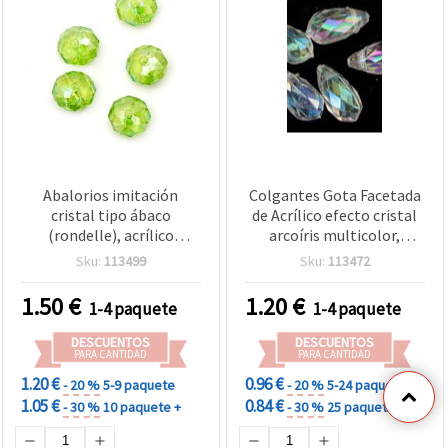
Abalorios imitación
Colgantes Gota Facetada
cristal tipo ábaco
de Acrílico efecto cristal
(rondelle), acrílico
arcoíris multicolor,
facetado, 8x5 mm,
surtido mixto, 11x5 mm,
Sku:
113499
Sku:
113472
agujero: 1,5 mm, verde -
para bisutería DIY y
50 g (~260 uds)
decoración del hogar - 20
1.50
€
1.20
€
1-4 paquete
1-4 paquete
g (aprox. 104 uds)
DESCUENTOS
DESCUENTOS
PARA CANTIDAD
PARA CANTIDAD
1.20 €
0.96 €
- 20 %
5-9 paquete
- 20 %
5-24 paquete
1.05 €
0.84 €
- 30 %
10 paquete +
- 30 %
25 paquete +