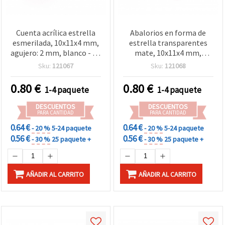
Cuenta acrílica estrella
Abalorios en forma de
esmerilada, 10x11x4 mm,
estrella transparentes
agujero: 2 mm, blanco - 20
mate, 10x11x4 mm,
g (~87 piezas)
Agujero: 2 mm, rojo
Sku:
121067
Sku:
121068
escarchado, 20 g (~87 uds)
0.80
€
0.80
€
1-4 paquete
1-4 paquete
DESCUENTOS
DESCUENTOS
PARA CANTIDAD
PARA CANTIDAD
0.64 €
0.64 €
- 20 %
5-24 paquete
- 20 %
5-24 paquete
0.56 €
0.56 €
- 30 %
25 paquete +
- 30 %
25 paquete +
AÑADIR AL CARRITO
AÑADIR AL CARRITO