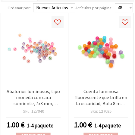
Ordenar por:
Artículos por página:
Abalorios luminosos, tipo
Cuenta luminosa
moneda con cara
fluorescente que brilla en
sonriente, 7x3 mm,
la oscuridad, Bola 8 mm,
agujero: 1 mm, mezcla
Agujero 2 mm, MIX surtido
Sku:
127040
Sku:
127035
surtida - 20 g (~150 uds)
- 50 g (~215 piezas)
1.00
€
1.00
€
1-4 paquete
1-4 paquete