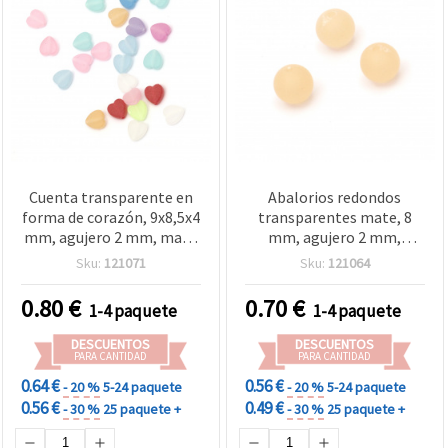
Cuenta transparente en
Abalorios redondos
forma de corazón, 9x8,5x4
transparentes mate, 8
mm, agujero 2 mm, mate
mm, agujero 2 mm,
SURTIDO MIX - 20 g (~125
naranja, 20 g (aprox. 80
Sku:
121071
Sku:
121064
unidades)
uds) para bisutería y
manualidades
0.80
€
0.70
€
1-4 paquete
1-4 paquete
DESCUENTOS
DESCUENTOS
PARA CANTIDAD
PARA CANTIDAD
0.64 €
0.56 €
- 20 %
5-24 paquete
- 20 %
5-24 paquete
0.56 €
0.49 €
- 30 %
25 paquete +
- 30 %
25 paquete +