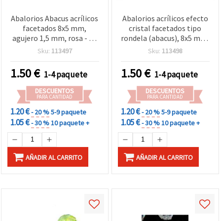
Abalorios Abacus acrílicos
Abalorios acrílicos efecto
facetados 8x5 mm,
cristal facetados tipo
agujero 1,5 mm, rosa - 50
rondela (abacus), 8x5 mm,
g (~260 piezas)
agujero 1,5 mm, mix
Sku:
113497
Sku:
113498
multicolor, 50 g (~280
uds)
1.50
€
1.50
€
1-4 paquete
1-4 paquete
DESCUENTOS
DESCUENTOS
PARA CANTIDAD
PARA CANTIDAD
1.20 €
1.20 €
- 20 %
5-9 paquete
- 20 %
5-9 paquete
1.05 €
1.05 €
- 30 %
10 paquete +
- 30 %
10 paquete +
AÑADIR AL CARRITO
AÑADIR AL CARRITO