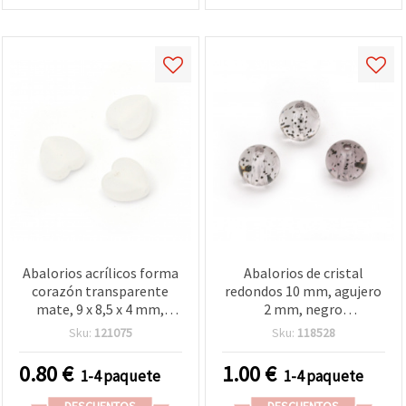
Abalorios acrílicos forma
Abalorios de cristal
corazón transparente
redondos 10 mm, agujero
mate, 9 x 8,5 x 4 mm,
2 mm, negro
agujero 2 mm, blanco, 20
transparente con
Sku:
121075
Sku:
118528
g (~125 uds)
purpurina, 20 g (~35
piezas)
0.80
€
1.00
€
1-4 paquete
1-4 paquete
DESCUENTOS
DESCUENTOS