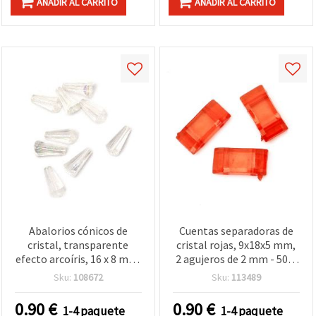
AÑADIR AL CARRITO
AÑADIR AL CARRITO
Abalorios cónicos de
Cuentas separadoras de
cristal, transparente
cristal rojas, 9x18x5 mm,
efecto arcoíris, 16 x 8 mm,
2 agujeros de 2 mm - 50 g
agujero: 1 mm, 20 g (~40
(~70 uds)
Sku:
108672
Sku:
113489
uds)
0.90
€
0.90
€
1-4 paquete
1-4 paquete