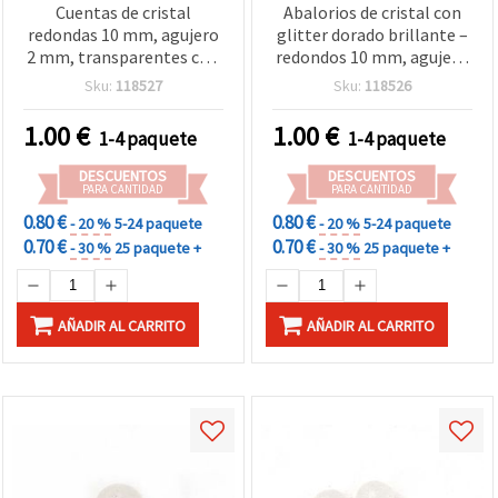
Cuentas de cristal
Abalorios de cristal con
redondas 10 mm, agujero
glitter dorado brillante –
2 mm, transparentes con
redondos 10 mm, agujero
purpurina, color ciclamen
2 mm, pack aprox. 35 uds
Sku:
118527
Sku:
118526
- 20 g (~35 uds) para
(20 g) para bisutería y
bisutería y manualidades
manualidades
1.00
€
1.00
€
1-4 paquete
1-4 paquete
DESCUENTOS
DESCUENTOS
PARA CANTIDAD
PARA CANTIDAD
0.80 €
0.80 €
- 20 %
5-24 paquete
- 20 %
5-24 paquete
0.70 €
0.70 €
- 30 %
25 paquete +
- 30 %
25 paquete +
AÑADIR AL CARRITO
AÑADIR AL CARRITO