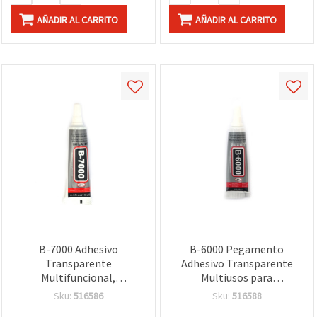
AÑADIR AL CARRITO
AÑADIR AL CARRITO
B-7000 Adhesivo
B-6000 Pegamento
Transparente
Adhesivo Transparente
Multifuncional,
Multiusos para
Pegamento
Manualidades,
Sku:
516586
Sku:
516588
Monocomponente para
Monocomponente, 9 ml