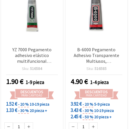
YZ 7000 Pegamento
B-6000 Pegamento
adhesivo elástico
Adhesivo Transparente
multifuncional
Multiusos,
monocomponente,
Monocomponente, 110
Sku:
516584
Sku:
516585
resistente al agua y de
ml, para manualidades
secado rápido, 15 ml para
1.90
€
4.90
€
1-9 pieza
1-4 pieza
manualidades y bricolaje
DESCUENTOS
DESCUENTOS
PARA CANTIDAD
PARA CANTIDAD
1.52 €
3.92 €
- 20 %
10-19 pieza
- 20 %
5-9 pieza
1.33 €
3.43 €
- 30 %
20 pieza +
- 30 %
10-19 pieza
2.45 €
- 50 %
20 pieza +