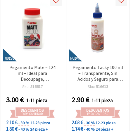
NUEVO
NUEVO
Pegamento Mate – 124
Pegamento Tacky 100 ml
ml – Ideal para
– Transparente, Sin
Decoupage,
Ácidos y Seguro para
Manualidades, Papel, Tela
Fotos y Papel – Ideal para
Sku:
516617
Sku:
516613
y Proyectos DIY – Acabado
Scrapbooking, Tarjetería
Suave Sin Brillo
y Manualidades Creativas
3.00
€
2.90
€
1-11 pieza
1-11 pieza
DESCUENTOS
DESCUENTOS
PARA CANTIDAD
PARA CANTIDAD
2.10 €
2.03 €
- 30 %
12-23 pieza
- 30 %
12-23 pieza
1.80 €
1.74 €
- 40 %
24 pieza +
- 40 %
24 pieza +