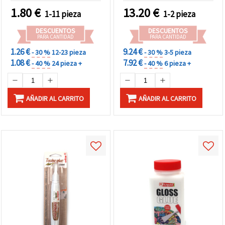
Vidrio en Papel, Bisutería
Creativa, Madera, Metal y
1.80
€
13.20
€
1-11 pieza
1-2 pieza
y Manualidades
Manualidades DIY
Decorativas
DESCUENTOS
DESCUENTOS
PARA CANTIDAD
PARA CANTIDAD
1.26 €
9.24 €
- 30 %
12-23 pieza
- 30 %
3-5 pieza
1.08 €
7.92 €
- 40 %
24 pieza +
- 40 %
6 pieza +
AÑADIR AL CARRITO
AÑADIR AL CARRITO