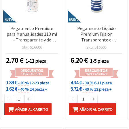
NUEVO
NUEVO
Pegamento Premium
Pegamento Líquido
para Manualidades 118 ml
Premium Fusion
– Transparente y de
Transparente e
Secado Rápido – Ideal
Impermeable – 118 ml –
Sku:
516606
Sku:
516605
para Pegar Strass,
Adhesivo Fuerte, Claro y
Piedras, Cuentas y
Flexible Ideal para
2.70
€
6.20
€
1-11 pieza
1-5 pieza
Elementos Decorativos
Bisutería, Manualidades y
con Precisión y Acabado
Proyectos DIY en Casa
DESCUENTOS
DESCUENTOS
Cristalino
PARA CANTIDAD
PARA CANTIDAD
1.89 €
4.34 €
- 30 %
12-23 pieza
- 30 %
6-11 pieza
1.62 €
3.72 €
- 40 %
24 pieza +
- 40 %
12 pieza +
AÑADIR AL CARRITO
AÑADIR AL CARRITO