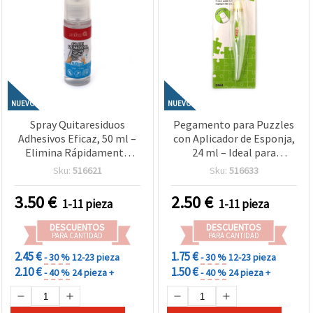
NUEVO
NUEVO
Spray Quitaresiduos
Pegamento para Puzzles
Adhesivos Eficaz, 50 ml –
con Aplicador de Esponja,
Elimina Rápidamente
24 ml – Ideal para
Marcas Pegajosas,
Conservar, Sellar y
Sku:
516621
Sku:
516633
Etiquetas y Restos de
Exponer Puzzles
Pegamento en Varias
Terminados
3.50
€
2.50
€
1-11 pieza
1-11 pieza
Superficies
DESCUENTOS
DESCUENTOS
PARA CANTIDAD
PARA CANTIDAD
2.45 €
1.75 €
- 30 %
12-23 pieza
- 30 %
12-23 pieza
2.10 €
1.50 €
- 40 %
24 pieza +
- 40 %
24 pieza +