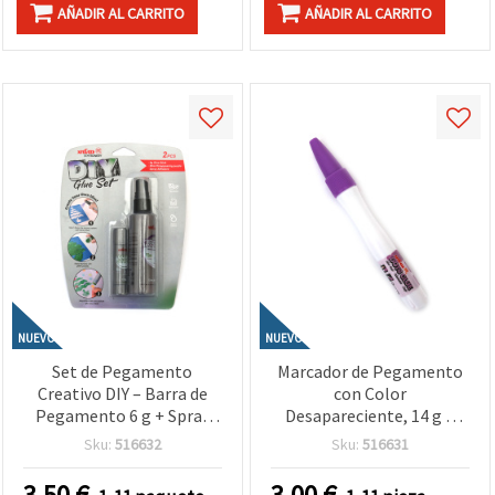
AÑADIR AL CARRITO
AÑADIR AL CARRITO
NUEVO
NUEVO
Set de Pegamento
Marcador de Pegamento
Creativo DIY – Barra de
con Color
Pegamento 6 g + Spray
Desapareciente, 14 g –
Morado Desapareciente
Ideal para Manualidades,
Sku:
516632
Sku:
516631
60 ml – Ideal para
Costura y Scrapbooking
Manualidades, Proyectos
con Precisión
3.50
€
3.00
€