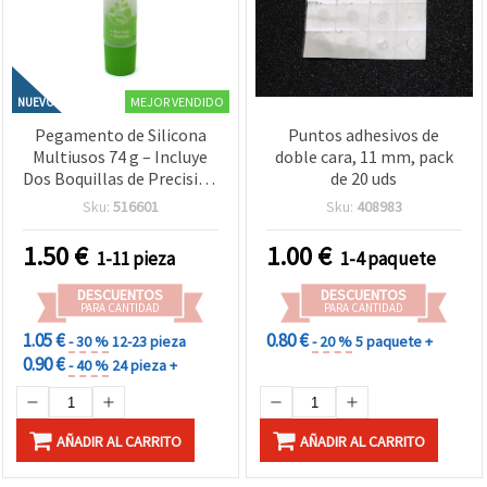
MEJOR VENDIDO
NUEVO
Pegamento de Silicona
Puntos adhesivos de
Multiusos 74 g – Incluye
doble cara, 11 mm, pack
Dos Boquillas de Precisión
de 20 uds
– Ideal para Bisutería,
Sku:
516601
Sku:
408983
Manualidades y Proyectos
Creativos
1.50
€
1.00
€
1-11 pieza
1-4 paquete
DESCUENTOS
DESCUENTOS
PARA CANTIDAD
PARA CANTIDAD
1.05 €
0.80 €
- 30 %
12-23 pieza
- 20 %
5 paquete +
0.90 €
- 40 %
24 pieza +
AÑADIR AL CARRITO
AÑADIR AL CARRITO