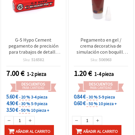
G-S Hypo Cement
Pegamento en gel /
pegamento de precisión
crema decorativa de
para trabajos de detalle
simulación con boquilla
fino en manualidades,
para manualidades, color
Sku:
516582
Sku:
506963
joyería y bisutería, tubo
rojo teja - 50 ml
con punta aplicadora fina
7.00
€
1.20
€
1-2 pieza
1-4 pieza
- 9 ml
DESCUENTOS
DESCUENTOS
PARA CANTIDAD
PARA CANTIDAD
5.60 €
0.84 €
- 20 %
3-4 pieza
- 30 %
5-9 pieza
4.90 €
0.60 €
- 30 %
5-9 pieza
- 50 %
10 pieza +
3.50 €
- 50 %
10 pieza +
AÑADIR AL CARRITO
AÑADIR AL CARRITO