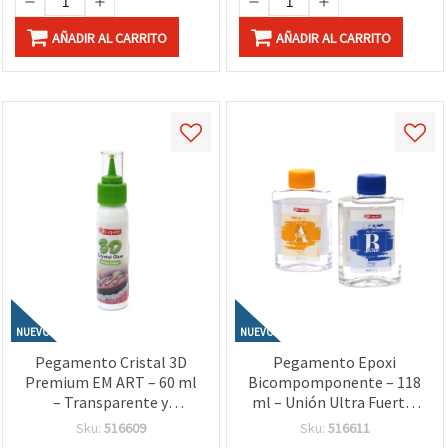
AÑADIR AL CARRITO
AÑADIR AL CARRITO
NUEVO
NUEVO
Pegamento Cristal 3D
Pegamento Epoxi
Premium EM ART – 60 ml
Bicompomponente – 118
– Transparente y
ml – Unión Ultra Fuerte,
Brillante, Ideal para
Duradera y Transparente,
Sku:
516609
Sku:
516611
Efectos en Relieve Tipo
Ideal para Joyería