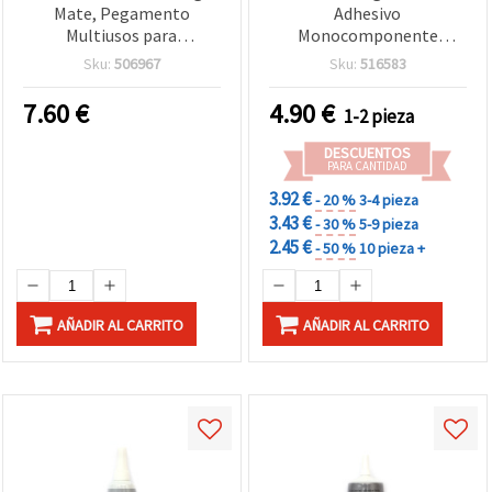
Mate, Pegamento
Adhesivo
Multiusos para
Monocomponente
Manualidades, Sellador y
Elástico e Impermeable
Sku:
506967
Sku:
516583
Barniz para Decoupage,
de Secado Rápido,
236 ml
Multiusos para
7.60
€
4.90
€
1-2 pieza
Manualidades, 110 ml
DESCUENTOS
PARA CANTIDAD
3.92 €
- 20 %
3-4 pieza
3.43 €
- 30 %
5-9 pieza
2.45 €
- 50 %
10 pieza +
AÑADIR AL CARRITO
AÑADIR AL CARRITO