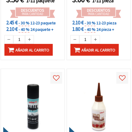
1-11 paquete
1-11 pieza
Escolares y Creaciones
Artísticas
DESCUENTOS
DESCUENTOS
PARA CANTIDAD
PARA CANTIDAD
2.45 €
2.10 €
- 30 %
12-23 paquete
- 30 %
12-23 pieza
2.10 €
1.80 €
- 40 %
24 paquete +
- 40 %
24 pieza +
AÑADIR AL CARRITO
AÑADIR AL CARRITO