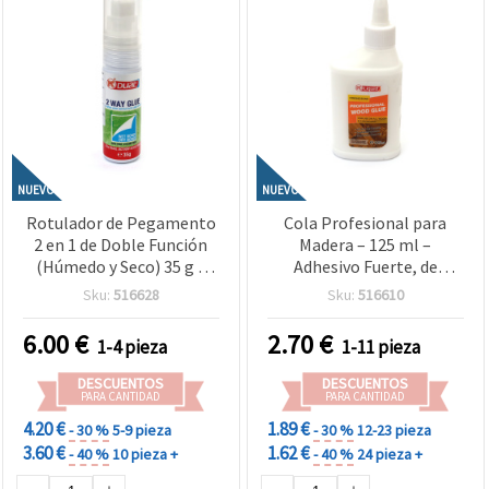
NUEVO
NUEVO
Rotulador de Pegamento
Cola Profesional para
2 en 1 de Doble Función
Madera – 125 ml –
(Húmedo y Seco) 35 g –
Adhesivo Fuerte, de
Ideal para Manualidades
Secado Rápido y Duradero
Sku:
516628
Sku:
516610
de Papel, Scrapbooking y
para Uniones de Madera,
Proyectos DIY
Reparación de Muebles y
6.00
€
2.70
€
1-4 pieza
1-11 pieza
Manualidades DIY
DESCUENTOS
DESCUENTOS
PARA CANTIDAD
PARA CANTIDAD
4.20 €
1.89 €
- 30 %
5-9 pieza
- 30 %
12-23 pieza
3.60 €
1.62 €
- 40 %
10 pieza +
- 40 %
24 pieza +