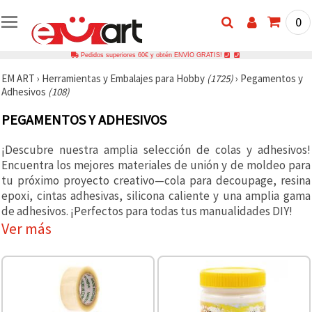
0
Pedidos superiores 60€ y obtén ENVÍO GRATIS!
EM ART
›
Herramientas y Embalajes para Hobby
(1725)
›
Pegamentos y
Adhesivos
(108)
PEGAMENTOS Y ADHESIVOS
¡Descubre nuestra amplia selección de colas y adhesivos!
Encuentra los mejores materiales de unión y de moldeo para
tu próximo proyecto creativo—cola para decoupage, resina
epoxi, cintas adhesivas, silicona caliente y una amplia gama
de adhesivos. ¡Perfectos para todas tus manualidades DIY!
Ver más