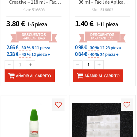
Creative – 118 ml – Fácil
36 ml – Fácil de Aplicar,
de aplicar, seca
Seca Transparente e Ideal
Sku:
516603
Sku:
516602
transparente y perfecto
para Manualidades
para niños, manualidades
Infantiles, Scrapbooking
3.80
€
1.40
€
1-5 pieza
1-11 pieza
y proyectos de papel
y Paper Art
DESCUENTOS
DESCUENTOS
PARA CANTIDAD
PARA CANTIDAD
2.66 €
0.98 €
- 30 %
6-11 pieza
- 30 %
12-23 pieza
2.28 €
0.84 €
- 40 %
12 pieza +
- 40 %
24 pieza +
AÑADIR AL CARRITO
AÑADIR AL CARRITO