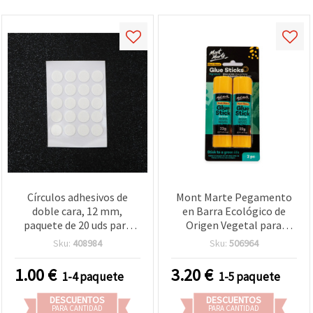
Círculos adhesivos de
Mont Marte Pegamento
doble cara, 12 mm,
en Barra Ecológico de
paquete de 20 uds para
Origen Vegetal para
manualidades y
Manualidades, Fórmula en
Sku:
408984
Sku:
506964
scrapbooking
Seco, 2 uds.
1.00
€
3.20
€
1-4 paquete
1-5 paquete
DESCUENTOS
DESCUENTOS
PARA CANTIDAD
PARA CANTIDAD