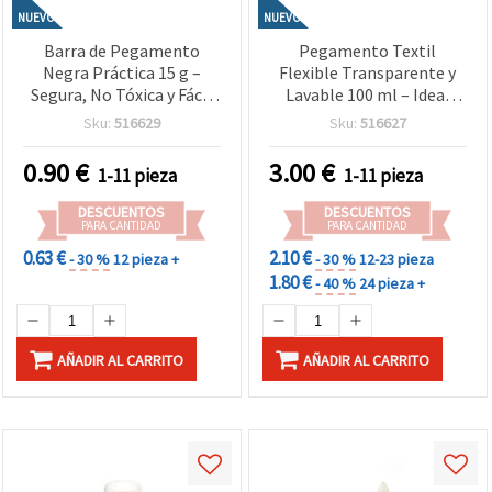
NUEVO
NUEVO
Barra de Pegamento
Pegamento Textil
Negra Práctica 15 g –
Flexible Transparente y
Segura, No Tóxica y Fácil
Lavable 100 ml – Ideal
de Usar para
para Telas Elásticas,
Sku:
516629
Sku:
516627
Manualidades,
Reparaciones y Proyectos
Scrapbooking, Escritura y
Creativos de Costura y
0.90
€
3.00
€
1-11 pieza
1-11 pieza
Proyectos de Pegado
Manualidades
DESCUENTOS
DESCUENTOS
PARA CANTIDAD
PARA CANTIDAD
0.63 €
2.10 €
- 30 %
12 pieza +
- 30 %
12-23 pieza
1.80 €
- 40 %
24 pieza +
AÑADIR AL CARRITO
AÑADIR AL CARRITO