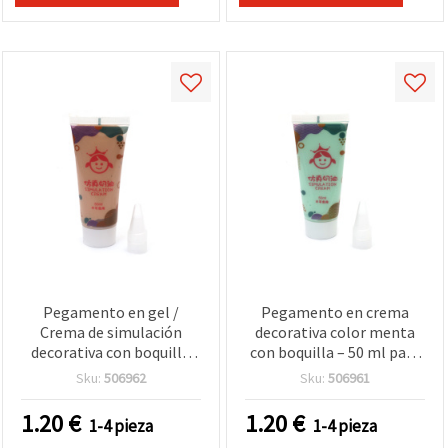
Pegamento en gel /
Pegamento en crema
Crema de simulación
decorativa color menta
decorativa con boquilla
con boquilla – 50 ml para
para manualidades, color
manualidades creativas y
Sku:
506962
Sku:
506961
beige - 50 ml
proyectos DIY
1.20
€
1.20
€
1-4 pieza
1-4 pieza