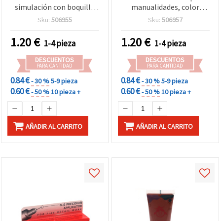
simulación con boquilla
manualidades, color
para manualidades, rosa
rosa‑púrpura - 50 ml
Sku:
506955
Sku:
506957
claro - 50 ml
1.20
€
1.20
€
1-4 pieza
1-4 pieza
DESCUENTOS
DESCUENTOS
PARA CANTIDAD
PARA CANTIDAD
0.84 €
0.84 €
- 30 %
5-9 pieza
- 30 %
5-9 pieza
0.60 €
0.60 €
- 50 %
10 pieza +
- 50 %
10 pieza +
AÑADIR AL CARRITO
AÑADIR AL CARRITO