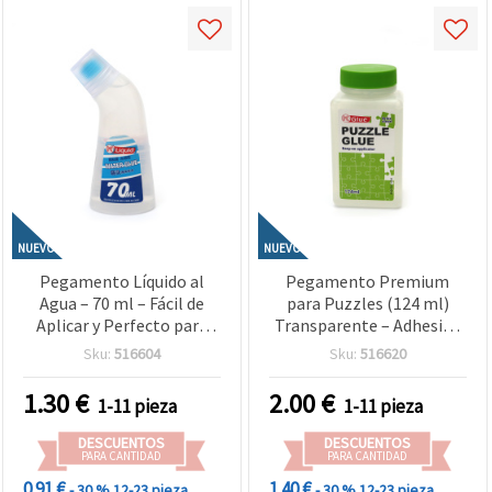
NUEVO
NUEVO
Pegamento Líquido al
Pegamento Premium
Agua – 70 ml – Fácil de
para Puzzles (124 ml)
Aplicar y Perfecto para
Transparente – Adhesivo
Manualidades Creativas,
Fácil de Aplicar y de
Sku:
516604
Sku:
516620
Scrapbooking, Paper Art y
Secado Rápido para Sellar
Proyectos Escolares
y Exponer Puzzles
1.30
€
2.00
€
1-11 pieza
1-11 pieza
Terminados
DESCUENTOS
DESCUENTOS
PARA CANTIDAD
PARA CANTIDAD
0.91 €
1.40 €
- 30 %
12-23 pieza
- 30 %
12-23 pieza