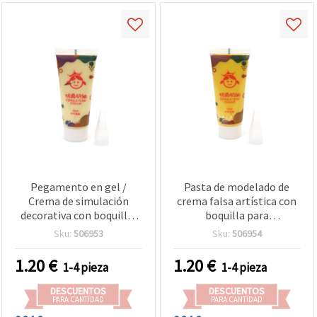
Pegamento en gel /
Pasta de modelado de
Crema de simulación
crema falsa artística con
decorativa con boquilla,
boquilla para
amarillo claro - 50 ml
manualidades, color
Sku:
506953
Sku:
506954
amarillo - 50 ml
1.20
€
1.20
€
1-4 pieza
1-4 pieza
DESCUENTOS
DESCUENTOS
PARA CANTIDAD
PARA CANTIDAD