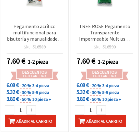
Pegamento acrílico
TREE ROSE Pegamento
multifuncional para
Transparente
bisutería y manualidades -
Impermeable Multiusos
Transparente,
para Joyería, Bisutería y
Sku:
516589
Sku:
516590
impermeable, de alta
Manualidades 110 ml
resistencia, resistente a
7.60
€
7.60
€
1-2 pieza
1-2 pieza
álcalis y ácidos, 110 ml
DESCUENTOS
DESCUENTOS
PARA CANTIDAD
PARA CANTIDAD
6.08 €
6.08 €
- 20 %
3-4 pieza
- 20 %
3-4 pieza
5.32 €
5.32 €
- 30 %
5-9 pieza
- 30 %
5-9 pieza
3.80 €
3.80 €
- 50 %
10 pieza +
- 50 %
10 pieza +
AÑADIR AL CARRITO
AÑADIR AL CARRITO