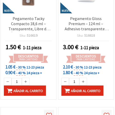
NUEVO
NUEVO
Pegamento Tacky
Pegamento Gloss
Compacto 18,6 ml –
Premium – 124 ml –
Transparente, Libre de
Adhesivo transparente y
Ácidos y Seguro para
brillante de secado
Sku:
516619
Sku:
516618
Fotos y Papel – Ideal para
rápido, ideal para
Scrapbooking, Tarjetería
decoupage, scrapbooking,
1.50
€
3.00
€
1-11 pieza
1-11 pieza
y Manualidades Creativas
papel, tela y
manualidades decorativas
DESCUENTOS
DESCUENTOS
PARA CANTIDAD
PARA CANTIDAD
1.05 €
2.10 €
- 30 %
12-23 pieza
- 30 %
12-23 pieza
0.90 €
1.80 €
- 40 %
24 pieza +
- 40 %
24 pieza +
AÑADIR AL CARRITO
AÑADIR AL CARRITO