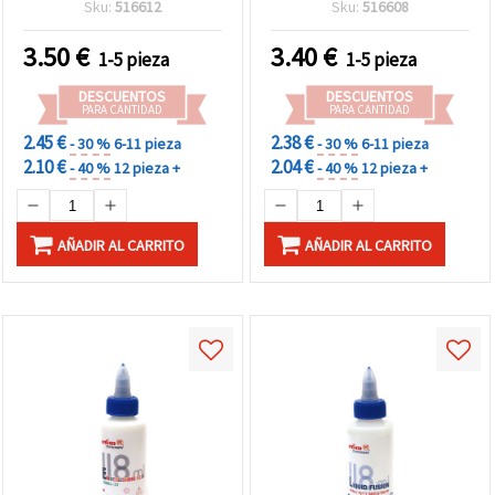
Ultra Fuerte,
Suave, Ideal para
Sku:
516612
Sku:
516608
Transparente y de Secado
Manualidades y
Rápido, Adhesivo Ideal
Scrapbooking: Diseños
3.50
€
3.40
€
1-5 pieza
1-5 pieza
para Manualidades,
Metalizados en Color
Joyería, Madera, Metal y
Plata y Color Oro sobre
DESCUENTOS
DESCUENTOS
Reparaciones de Precisión
Papel, Tela y Lienzo
PARA CANTIDAD
PARA CANTIDAD
2.45 €
2.38 €
- 30 %
6-11 pieza
- 30 %
6-11 pieza
2.10 €
2.04 €
- 40 %
12 pieza +
- 40 %
12 pieza +
AÑADIR AL CARRITO
AÑADIR AL CARRITO