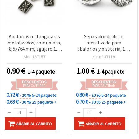
Abalorios rectangulares
Separador de disco
metalizados, color plata,
metalizado para
8,5x7x4 mm, agujero 1,5
abalorios y bisutería, 14 x
mm, 20 g (~104 uds)
7,5 mm, agujero 4 mm,
Sku:
137157
Sku:
137119
color plata, 50 g (~28 uds)
0.90
€
1.00
€
1-4 paquete
1-4 paquete
DESCUENTOS
DESCUENTOS
PARA CANTIDAD
PARA CANTIDAD
0.72 €
0.80 €
- 20 %
5-24 paquete
- 20 %
5-24 paquete
0.63 €
0.70 €
- 30 %
25 paquete +
- 30 %
25 paquete +
AÑADIR AL CARRITO
AÑADIR AL CARRITO