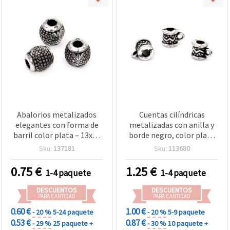
Abalorios metalizados
Cuentas cilíndricas
elegantes con forma de
metalizadas con anilla y
barril color plata – 13x13
borde negro, color plata
mm, agujero de 5 mm, ~18
11x8 mm, agujero 4 mm -
Sku:
137181
Sku:
113680
uds (20 g) – perfectos
50 g (≈200 uds.)
para bisutería artesanal,
0.75
€
1.25
€
1-4 paquete
1-4 paquete
accesorios de moda y
manualidades creativas
DESCUENTOS
DESCUENTOS
(DIY)
PARA CANTIDAD
PARA CANTIDAD
0.60 €
1.00 €
- 20 %
5-24 paquete
- 20 %
5-9 paquete
0.53 €
0.87 €
- 29 %
25 paquete +
- 30 %
10 paquete +