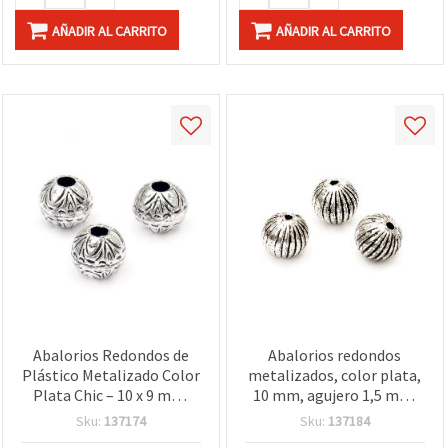
AÑADIR AL CARRITO
AÑADIR AL CARRITO
Abalorios Redondos de
Abalorios redondos
Plástico Metalizado Color
metalizados, color plata,
Plata Chic – 10 x 9 mm,
10 mm, agujero 1,5 mm,
agujero 3 mm, aprox. 115
paquete 50 g (~95 uds)
Sku:
137174
Sku:
137184
uds (50 g) – Perfectos