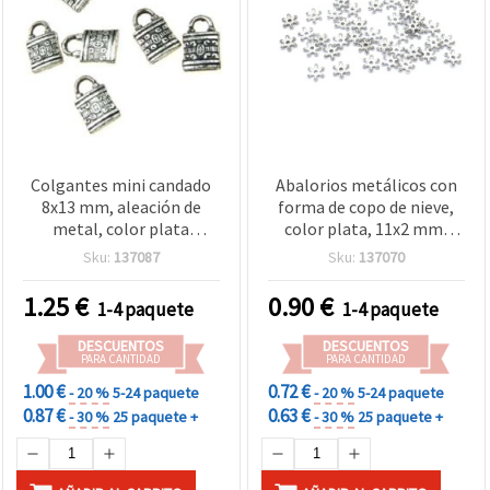
Colgantes mini candado
Abalorios metálicos con
8x13 mm, aleación de
forma de copo de nieve,
metal, color plata
color plata, 11x2 mm,
antigua, estilo vintage –
agujero: 2 mm, 20 g (±230
Sku:
137087
Sku:
137070
20 g (~100 uds), para
uds)
bisutería, pulseras,
1.25
€
0.90
€
1-4 paquete
1-4 paquete
collares y scrapbooking
DESCUENTOS
DESCUENTOS
PARA CANTIDAD
PARA CANTIDAD
1.00 €
0.72 €
- 20 %
5-24 paquete
- 20 %
5-24 paquete
0.87 €
0.63 €
- 30 %
25 paquete +
- 30 %
25 paquete +