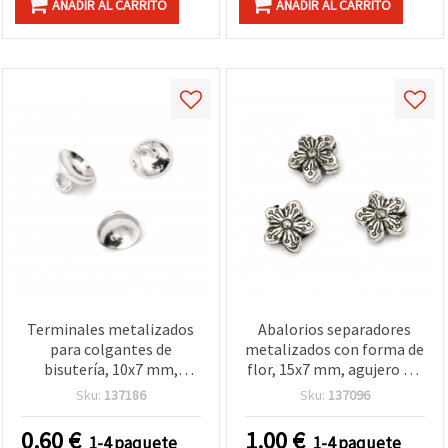
AÑADIR AL CARRITO
AÑADIR AL CARRITO
Terminales metalizados
Abalorios separadores
para colgantes de
metalizados con forma de
bisutería, 10x7 mm,
flor, 15x7 mm, agujero 2,5
agujero 2 mm, tono plata
mm, color plata, 20 g
Sku:
137186
Sku:
137096
- 20 uds
(≈28 uds) – para bisutería,
pulseras, collares y
0.60
€
1.00
€
1-4 paquete
1-4 paquete