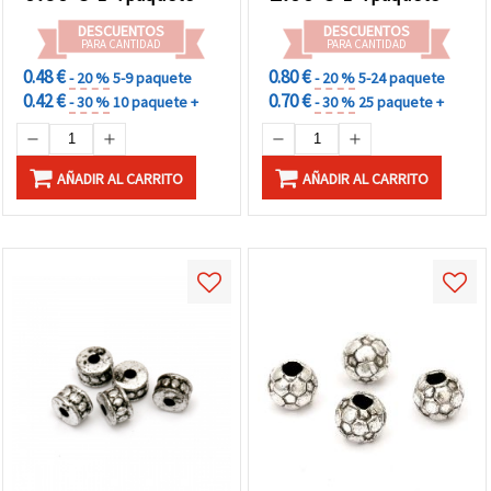
manualidades DIY
DESCUENTOS
DESCUENTOS
PARA CANTIDAD
PARA CANTIDAD
0.48 €
0.80 €
- 20 %
5-9 paquete
- 20 %
5-24 paquete
0.42 €
0.70 €
- 30 %
10 paquete +
- 30 %
25 paquete +
AÑADIR AL CARRITO
AÑADIR AL CARRITO