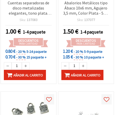
Cuentas separadoras de
Abalorios Metálicos tipo
disco metalizadas
Ábaco 10x6 mm, Agujero
elegantes, tono plata,
3,5 mm, Color Plata - 50 g
8x4 mm, agujero 4 mm –
(~150 uds) para bisutería y
Sku:
137083
Sku:
137077
20 g (~136 uds), ideales
manualidades
para bisutería, enfilado de
1.00
€
1.50
€
1-4 paquete
1-4 paquete
abalorios y proyectos
creativos de
DESCUENTOS
DESCUENTOS
manualidades/DIY
PARA CANTIDAD
PARA CANTIDAD
0.80 €
1.20 €
- 20 %
5-24 paquete
- 20 %
5-9 paquete
0.70 €
1.05 €
- 30 %
25 paquete +
- 30 %
10 paquete +
AÑADIR AL CARRITO
AÑADIR AL CARRITO