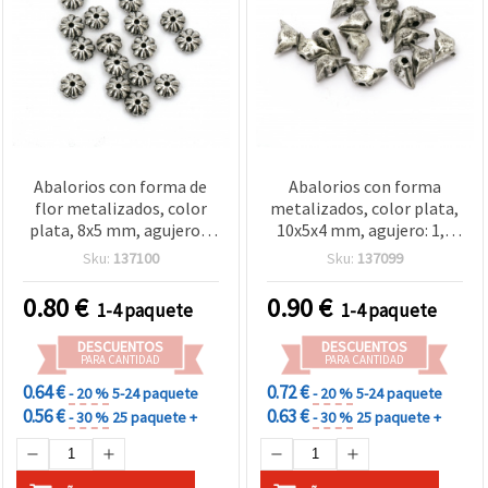
Abalorios con forma de
Abalorios con forma
flor metalizados, color
metalizados, color plata,
plata, 8x5 mm, agujero 1
10x5x4 mm, agujero: 1,5
mm, 20 g (aprox. 140 uds)
mm, 20 g (~200 uds) para
Sku:
137100
Sku:
137099
bisutería y manualidades
0.80
€
0.90
€
1-4 paquete
1-4 paquete
DESCUENTOS
DESCUENTOS
PARA CANTIDAD
PARA CANTIDAD
0.64 €
0.72 €
- 20 %
5-24 paquete
- 20 %
5-24 paquete
0.56 €
0.63 €
- 30 %
25 paquete +
- 30 %
25 paquete +