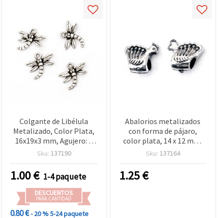
Colgante de Libélula
Abalorios metalizados
Metalizado, Color Plata,
con forma de pájaro,
16x19x3 mm, Agujero: 2
color plata, 14 x 12 mm,
mm - 20 g (~116 uds)
agujero 5 mm, 50 g
Sku:
137190
Sku:
137164
1.00
€
1.25
€
1-4 paquete
DESCUENTOS
PARA CANTIDAD
0.80 €
- 20 %
5-24 paquete