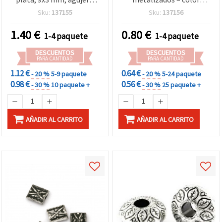
1,5 mm, 50 g (~428 uds)
plata, 8x4 mm, agujero 2
Sku:
137155
Sku:
137156
mm, aprox. 116 uds (20 g)
– ideales para bisutería,
1.40
€
0.80
€
1-4 paquete
1-4 paquete
adornos de manualidades
y creaciones DIY
DESCUENTOS
DESCUENTOS
PARA CANTIDAD
PARA CANTIDAD
1.12 €
0.64 €
- 20 %
5-9 paquete
- 20 %
5-24 paquete
0.98 €
0.56 €
- 30 %
10 paquete +
- 30 %
25 paquete +
AÑADIR AL CARRITO
AÑADIR AL CARRITO