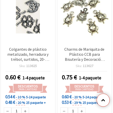
Colgantes de plástico
Charms de Mariquita de
metalizado, herradura y
Plástico CCB para
trébol, surtidos, 20-
Bisutería y Decoración,
25x16x3 mm, orificio 2
18x11 mm, Color Blanco
Sku:
113625
Sku:
113627
mm, color plata, 20 g
Plateado, 20 g
(≈40 uds.), para
0.60
€
0.75
€
1-4 paquete
1-4 paquete
manualidades y bisutería
DESCUENTOS
DESCUENTOS
PARA CANTIDAD
PARA CANTIDAD
0.54 €
0.60 €
- 10 %
5-24 paquete
- 20 %
5-24 paquete
0.48 €
0.53 €
- 20 %
25 paquete +
- 29 %
25 paquete +