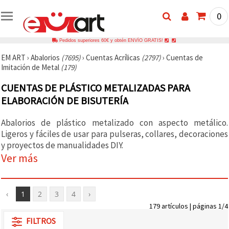
0
Pedidos superiores 60€ y obtén ENVÍO GRATIS!
EM ART
›
Abalorios
(7695)
›
Cuentas Acrílicas
(2797)
›
Cuentas de
Imitación de Metal
(179)
CUENTAS DE PLÁSTICO METALIZADAS PARA
ELABORACIÓN DE BISUTERÍA
Abalorios de plástico metalizado con aspecto metálico.
Ligeros y fáciles de usar para pulseras, collares, decoraciones
y proyectos de manualidades DIY.
Ver más
‹
1
2
3
4
›
179 artículos | páginas 1/4
FILTROS