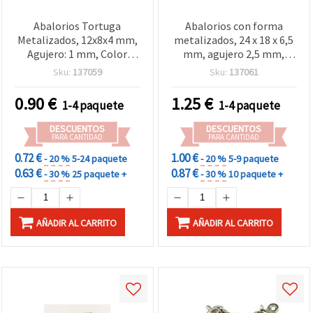
Abalorios Tortuga
Abalorios con forma
Metalizados, 12x8x4 mm,
metalizados, 24 x 18 x 6,5
Agujero: 1 mm, Color
mm, agujero 2,5 mm,
Plata – 20 g (~122 uds)
color plata, 50 g (~40 uds)
Sku:
137059
Sku:
137061
0.90
€
1.25
€
1-4 paquete
1-4 paquete
DESCUENTOS
DESCUENTOS
PARA CANTIDAD
PARA CANTIDAD
0.72 €
1.00 €
- 20 %
5-24 paquete
- 20 %
5-9 paquete
0.63 €
0.87 €
- 30 %
25 paquete +
- 30 %
10 paquete +
AÑADIR AL CARRITO
AÑADIR AL CARRITO