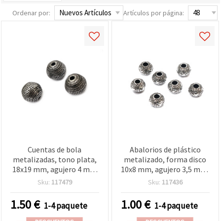
Ordenar por:
Artículos por página:
Cuentas de bola
Abalorios de plástico
metalizadas, tono plata,
metalizado, forma disco
18x19 mm, agujero 4 mm
10x8 mm, agujero 3,5 mm,
- 50 g (~13 uds)
color plata - 20 g (~50
Sku:
117479
Sku:
117436
uds)
1.50
€
1.00
€
1-4 paquete
1-4 paquete