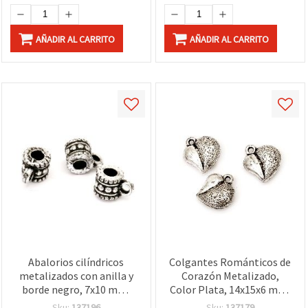
AÑADIR AL CARRITO
AÑADIR AL CARRITO
Abalorios cilíndricos
Colgantes Románticos de
metalizados con anilla y
Corazón Metalizado,
borde negro, 7x10 mm,
Color Plata, 14x15x6 mm,
agujero de 3 mm, color
Orificio de 1 mm – 20 g
Sku:
137196
Sku:
137179