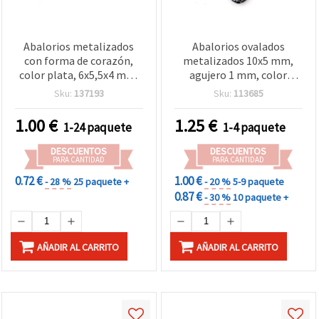
Abalorios metalizados
Abalorios ovalados
con forma de corazón,
metalizados 10x5 mm,
color plata, 6x5,5x4 mm,
agujero 1 mm, color
agujero 1,5 mm, 20 g
plata, 50 g (~190 uds)
Sku:
137193
Sku:
113685
(≈400 uds.)
1.00
€
1.25
€
1-24 paquete
1-4 paquete
DESCUENTOS
DESCUENTOS
PARA CANTIDAD
PARA CANTIDAD
0.72 €
1.00 €
- 28 %
25 paquete +
- 20 %
5-9 paquete
0.87 €
- 30 %
10 paquete +
AÑADIR AL CARRITO
AÑADIR AL CARRITO