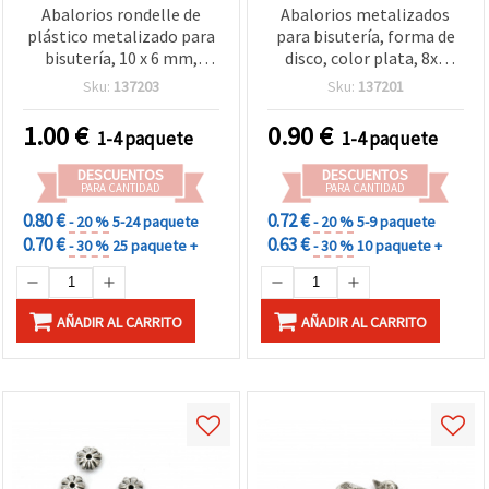
Abalorios rondelle de
Abalorios metalizados
plástico metalizado para
para bisutería, forma de
bisutería, 10 x 6 mm,
disco, color plata, 8x6
agujero 1,5 mm, color
mm, agujero 1 mm, 20 g
Sku:
137203
Sku:
137201
plata - 20 g (~54 uds.)
(~80 uds)
1.00
€
0.90
€
1-4 paquete
1-4 paquete
DESCUENTOS
DESCUENTOS
PARA CANTIDAD
PARA CANTIDAD
0.80 €
0.72 €
- 20 %
5-24 paquete
- 20 %
5-9 paquete
0.70 €
0.63 €
- 30 %
25 paquete +
- 30 %
10 paquete +
AÑADIR AL CARRITO
AÑADIR AL CARRITO