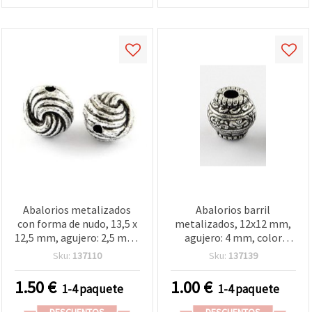
Abalorios metalizados
Abalorios barril
con forma de nudo, 13,5 x
metalizados, 12x12 mm,
12,5 mm, agujero: 2,5 mm,
agujero: 4 mm, color
color plata, 50 g (~40 uds)
plata, 20 g (aprox. 20 uds)
Sku:
137110
Sku:
137139
1.50
€
1.00
€
1-4 paquete
1-4 paquete
DESCUENTOS
DESCUENTOS