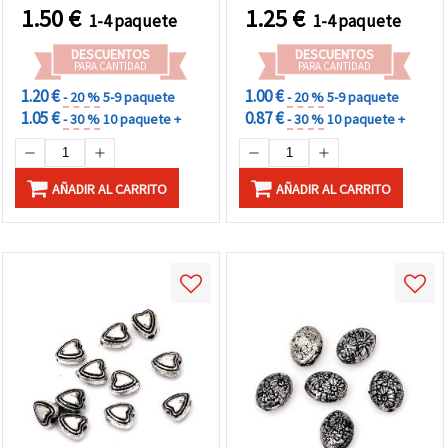
para bisutería moderna,
1.50
€
1.25
€
1-4 paquete
1-4 paquete
accesorios de moda y
proyectos DIY de
DESCUENTOS
DESCUENTOS
manualidades
PARA CANTIDAD
PARA CANTIDAD
1.20 €
1.00 €
- 20 %
5-9 paquete
- 20 %
5-9 paquete
1.05 €
0.87 €
- 30 %
10 paquete +
- 30 %
10 paquete +
AÑADIR AL CARRITO
AÑADIR AL CARRITO