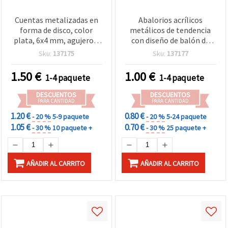
Cuentas metalizadas en
Abalorios acrílicos
forma de disco, color
metálicos de tendencia
plata, 6x4 mm, agujero 2
con diseño de balón de
mm, 50 g (aprox. 790 uds)
fútbol, redondos 8,5 mm,
Sku:
137175
Sku:
137177
agujero 4 mm, color
plata, ~56 uds (20 g) –
1.50
€
1.00
€
1-4 paquete
1-4 paquete
ideales para pulseras,
collares, bisutería y
DESCUENTOS
DESCUENTOS
manualidades
PARA CANTIDAD
PARA CANTIDAD
1.20 €
0.80 €
- 20 %
5-9 paquete
- 20 %
5-24 paquete
1.05 €
0.70 €
- 30 %
10 paquete +
- 30 %
25 paquete +
AÑADIR AL CARRITO
AÑADIR AL CARRITO