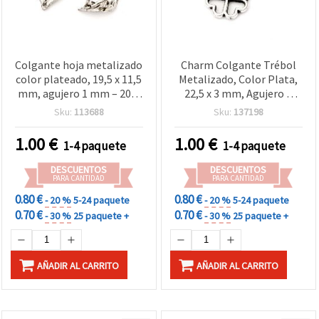
Colgante hoja metalizado
Charm Colgante Trébol
color plateado, 19,5 x 11,5
Metalizado, Color Plata,
mm, agujero 1 mm – 20 g
22,5 x 3 mm, Agujero 2
(~50 uds) para bisutería y
mm - 20 g (≈48 uds.)
Sku:
113688
Sku:
137198
manualidades
1.00
€
1.00
€
1-4 paquete
1-4 paquete
DESCUENTOS
DESCUENTOS
PARA CANTIDAD
PARA CANTIDAD
0.80 €
0.80 €
- 20 %
5-24 paquete
- 20 %
5-24 paquete
0.70 €
0.70 €
- 30 %
25 paquete +
- 30 %
25 paquete +
AÑADIR AL CARRITO
AÑADIR AL CARRITO