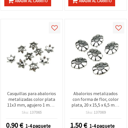
AÑADIR AL CARRITO
AÑADIR AL CARRITO
Casquillas para abalorios
Abalorios metalizados
metalizadas color plata
con forma de flor, color
11x3 mm, agujero 1 mm -
plata, 20 x 15,5 x 6,5 mm,
20 g (aprox. 260 uds)
agujero: 2 mm - 50 g (~38
Sku:
137065
Sku:
137069
uds)
0.90
€
1.50
€
1-4 paquete
1-4 paquete