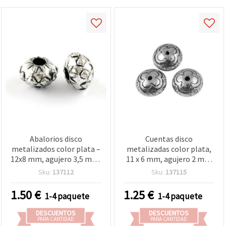
Abalorios disco
Cuentas disco
metalizados color plata –
metalizadas color plata,
12x8 mm, agujero 3,5 mm,
11 x 6 mm, agujero 2 mm
100 uds aprox. (50 g) –
– 50 g (aprox. 100 uds)
Sku:
137112
Sku:
137115
perfectos para collares,
pulseras y bisutería
1.50
€
1.25
€
1-4 paquete
1-4 paquete
creativa
DESCUENTOS
DESCUENTOS
PARA CANTIDAD
PARA CANTIDAD