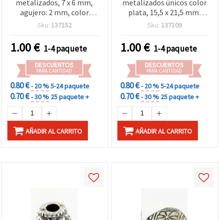
metalizados, 7 x 6 mm,
metalizados únicos color
agujero: 2 mm, color
plata, 15,5 x 21,5 mm,
plata, 20 g (~156 uds.)
agujero 13,5 mm, ≈7 uds
Sku:
137152
Sku:
137109
(20 g), ideales para
bisutería artesanal,
1.00
€
1.00
€
1-4 paquete
1-4 paquete
manualidades creativas y
diseños DIY
DESCUENTOS
DESCUENTOS
PARA CANTIDAD
PARA CANTIDAD
0.80 €
0.80 €
- 20 %
5-24 paquete
- 20 %
5-24 paquete
0.70 €
0.70 €
- 30 %
25 paquete +
- 30 %
25 paquete +
AÑADIR AL CARRITO
AÑADIR AL CARRITO