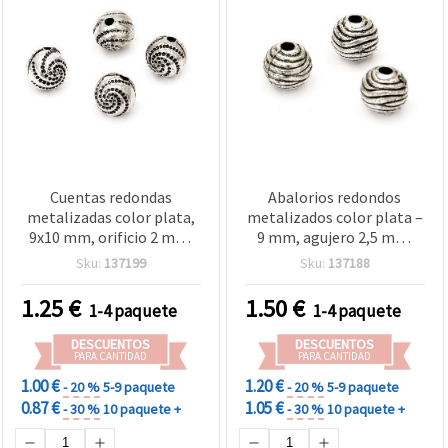
Cuentas redondas
Abalorios redondos
metalizadas color plata,
metalizados color plata –
9x10 mm, orificio 2 mm,
9 mm, agujero 2,5 mm,
50 g (aprox. 100 uds.)
~120 uds (50 g) – ideales
Sku:
137199
Sku:
137188
para bisutería artesanal,
adornos de moda y
1.25
€
1.50
€
1-4 paquete
1-4 paquete
proyectos de
manualidades
DESCUENTOS
DESCUENTOS
PARA CANTIDAD
PARA CANTIDAD
1.00 €
1.20 €
- 20 %
5-9 paquete
- 20 %
5-9 paquete
0.87 €
1.05 €
- 30 %
10 paquete +
- 30 %
10 paquete +