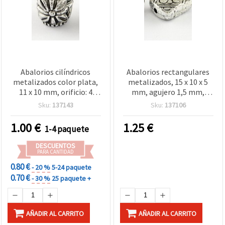
Abalorios cilíndricos
Abalorios rectangulares
metalizados color plata,
metalizados, 15 x 10 x 5
11 x 10 mm, orificio: 4
mm, agujero 1,5 mm,
mm, 20 g (≈34 uds) para
color plata, 50 g (aprox.
Sku:
137143
Sku:
137106
bisutería
120 uds.), para bisutería y
manualidades
1.00
€
1.25
€
1-4 paquete
DESCUENTOS
PARA CANTIDAD
0.80 €
- 20 %
5-24 paquete
0.70 €
- 30 %
25 paquete +
AÑADIR AL CARRITO
AÑADIR AL CARRITO