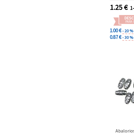
1.25
€
1
DESC
PARA 
1.00 €
- 20 %
0.87 €
- 30 %
Abalorios