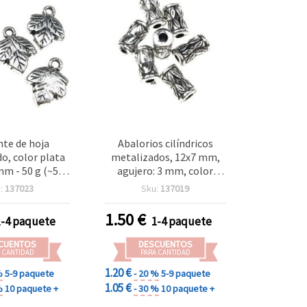
te de hoja
Abalorios cilíndricos
o, color plata
metalizados, 12x7 mm,
m - 50 g (~57
agujero: 3 mm, color
uds)
plata, 50 g (≈190 uds)
:
137023
Sku:
137019
1.50
€
1-4 paquete
1-4 paquete
CUENTOS
DESCUENTOS
 CANTIDAD
PARA CANTIDAD
1.20 €
%
5-9 paquete
- 20 %
5-9 paquete
1.05 €
%
10 paquete +
- 30 %
10 paquete +