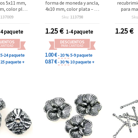
os 5x11 mm,
forma de moneda y ancla,
recubrimi
m, color plata
4x10 mm, color plata – 50
para ma
ado y borde
g (aprox. 150 uds)
bisutería,
:
137009
Sku:
113798
Sku
inistros para
11 mm, a
y manualidades
color 
1.25
€
1.25
€
-4 paquete
1-4 paquete
 (≈145 piezas)
UENTOS
DESCUENTOS
CANTIDAD
PARA CANTIDAD
1.00 €
5-24 paquete
- 20 %
5-9 paquete
0.87 €
25 paquete +
- 30 %
10 paquete +