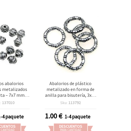
os abalorios
Abalorios de plástico
os metalizados
metalizado en forma de
ata – 7x7 mm,
anilla para bisutería, 3x15
2 mm, ≈250 uds
mm, color plata - 20 g
:
137010
Sku:
113792
 ideales para
(~84 uds)
s, pulseras,
1.00
€
1-4 paquete
1-4 paquete
y manualidades
eativas
CUENTOS
DESCUENTOS
 CANTIDAD
PARA CANTIDAD