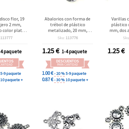
disco flor, 19
Abalorios con forma de
Varillas
jero 2 mm,
trébol de plástico
plástico 
 color plata,
metalizado, 20 mm,
mm, dos a
50 g
agujero: 1 mm, color
plata met
:
113777
Sku:
113776
Sku
plata - 50 g
1.25
€
1.25
€
-4 paquete
1-4 paquete
UENTOS
DESCUENTOS
CANTIDAD
PARA CANTIDAD
1.00 €
5-9 paquete
- 20 %
5-9 paquete
0.87 €
10 paquete +
- 30 %
10 paquete +