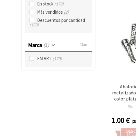
En stock
(179)
Más vendidos
(2)
Descuentos por cantidad
(153)
Marca
(1)
Claro
EM ART
(179)
Abalori
metalizado
color plat
Sku
1.00
€
p
DESC
PARA 