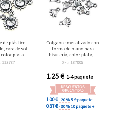
 de plástico
Colgante metalizado con
o, cara de sol,
forma de mano para
color plata
bisutería, color plata, 8
gua - 50 g
mm - 50 g
:
113787
Sku:
137005
1.25
€
1-4 paquete
DESCUENTOS
PARA CANTIDAD
1.00 €
- 20 %
5-9 paquete
0.87 €
- 30 %
10 paquete +