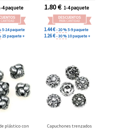
s de moda y
bisutería, enfilado y
1.80
€
1-4 paquete
1-4 paquete
idades DIY
manualidades DIY
CUENTOS
DESCUENTOS
 CANTIDAD
PARA CANTIDAD
1.44 €
%
5-24 paquete
- 20 %
5-9 paquete
1.26 €
%
25 paquete +
- 30 %
10 paquete +
de plástico con
Capuchones trenzados