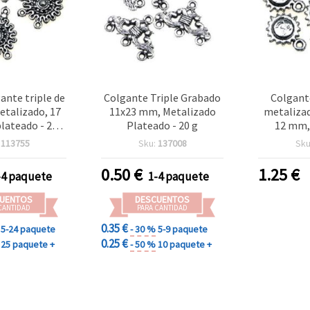
ante triple de
Colgante Triple Grabado
Colgante
etalizado, 17
11x23 mm, Metalizado
metalizad
lateado - 20 g
Plateado - 20 g
12 mm, 
 piezas)
anti
:
113755
Sku:
137008
Sku
0.50
€
1.25
€
-4 paquete
1-4 paquete
UENTOS
DESCUENTOS
CANTIDAD
PARA CANTIDAD
0.35 €
5-24 paquete
- 30 %
5-9 paquete
0.25 €
25 paquete +
- 50 %
10 paquete +