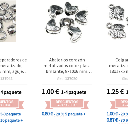
separadores de
Abalorios corazón
Colgan
 metalizado,
metalizados color plata
metalizad
x 6 mm, agujero
brillante, 8x10x6 mm,
18x17x5 m
 blanco - 50 g
agujero 3,5 mm – pack de
:
137042
Sku:
137020
Sku
 195 uds.)
50 g, ideales para
bisutería elegante y
1.00
€
1.25
€
-4 paquete
1-4 paquete
manualidades creativas
UENTOS
DESCUENTOS
DES
CANTIDAD
PARA CANTIDAD
PARA
0.80 €
1.00 €
5-9 paquete
- 20 %
5 paquete +
- 20 
0.87 €
10 paquete +
- 30 