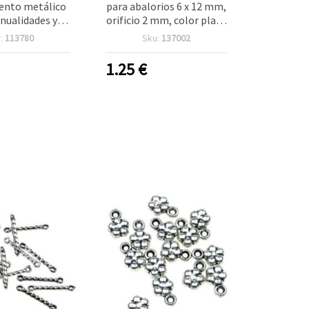
ento metálico
para abalorios 6 x 12 mm,
nualidades y
orificio 2 mm, color plata
 diseño de nudo,
metalizado - 50 g (aprox.
:
113780
Sku:
137002
gujero 1 mm,
350 piezas)
plata - 50 g
1.25
€