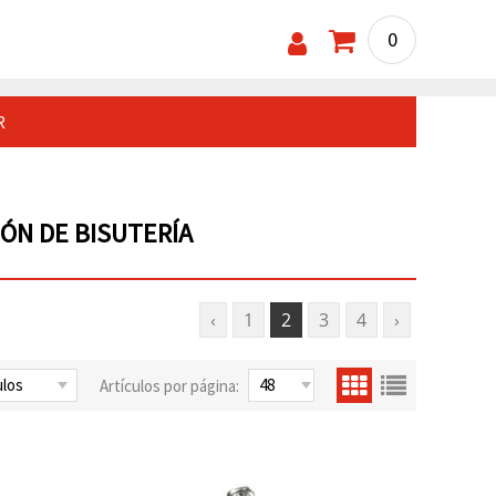
0
R
ÓN DE BISUTERÍA
‹
1
2
3
4
›
Artículos por página: