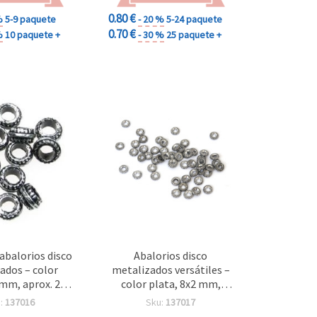
0.80 €
%
5-9 paquete
- 20 %
5-24 paquete
0.70 €
%
10 paquete +
- 30 %
25 paquete +
abalorios disco
Abalorios disco
ados – color
metalizados versátiles –
 mm, aprox. 240
color plata, 8x2 mm,
 – ideales para
agujero 3 mm, ~590 uds
:
137016
Sku:
137017
ía creativa,
(50 g) – ideales para