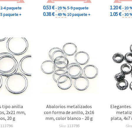
0.53 €
1.20 €
2-4 paquete
- 29 %
5-9 paquete
- 20 
0.38 €
1.05 €
5 paquete +
- 49 %
10 paquete +
- 30 
 tipo anilla
Abalorios metalizados
Elegantes 
os, 2x21 mm,
con forma de anillo, 2x16
metaliz
os, 20 g
mm, color blanco - 20 g
plata, 4x7
uds (20 g)
:
113796
Sku:
113795
Sku
bisuter