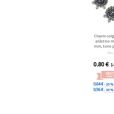
Charm colg
plástico m
mm, tono p
(~47
Sku
0.80
€
1
DESC
PARA 
0.64 €
- 20 %
0.56 €
- 30 %