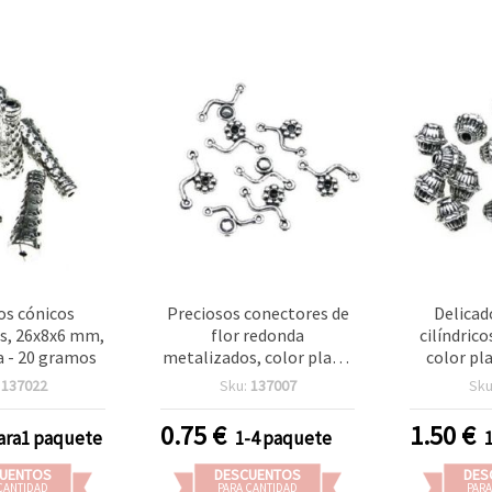
os cónicos
Preciosos conectores de
Delicad
s, 26x8x6 mm,
flor redonda
cilíndric
a - 20 gramos
metalizados, color plata,
color pl
18 mm, 2 agujeros – 20 g,
orificio 
:
137022
Sku:
137007
Sku
perfectos para bisutería,
(50 g) –
manualidades y proyectos
collare
0.75
€
1.50
€
ara1 paquete
1-4 paquete
DIY creativos
bisutería 
cr
UENTOS
DESCUENTOS
DES
CANTIDAD
PARA CANTIDAD
PARA