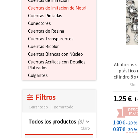
Cuentas de Imitación
Cuentas de Imitación de Metal
Cuentas Pintadas
Conectores
Cuentas de Resina
Cuentas Transparentes
Cuentas Bicolor
Cuentas Blancas con Núcleo
Cuentas Acrílicas con Detalles
Abalorios 
Plateados
plástico
Colgantes
cilindro 8 
4 mm, color
Sku
(aprox.
Filtros
1.25
€
1
Cerrar todo
|
Borrar todo
DESC
PARA 
Todos los productos
(3)
1.00 €
- 20 %
Claro
0.87 €
- 30 %