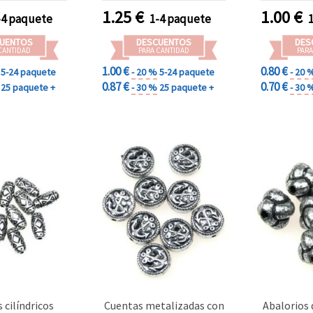
adorno
1.25
€
1.00
€
-4 paquete
1-4 paquete
manual
UENTOS
DESCUENTOS
DES
CANTIDAD
PARA CANTIDAD
PARA
1.00 €
0.80 €
5-24 paquete
- 20 %
5-24 paquete
- 20 
0.87 €
0.70 €
25 paquete +
- 30 %
25 paquete +
- 30 
 cilíndricos
Cuentas metalizadas con
Abalorios 