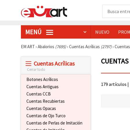
MENÚ
NUEVO
PROM
EM ART
›
Abalorios
(7695)
›
Cuentas Acrílicas
(2797)
›
Cuentas 
CUENTAS 
Cuentas Acrílicas
Cerrar todo
Botones Acrílicos
179 artículos |
Cuentas Antiguas
Cuentas CCB
Cuentas Recubiertas
Cuentas Opacas
Cuentas de Ojo Turco
Cuentas de Perlas de Imitación