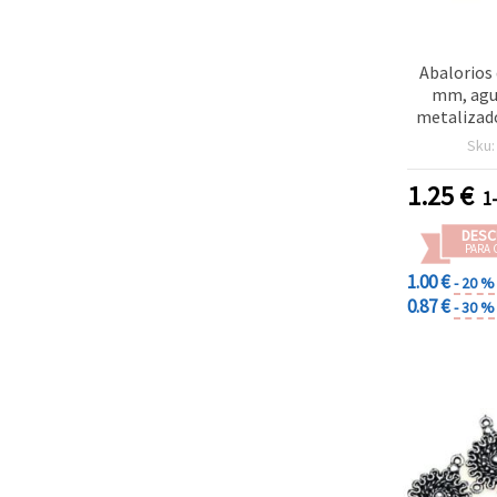
Abalorios 
mm, agu
metalizado
Sku
1.25
€
1
DESC
PARA 
1.00 €
- 20 %
0.87 €
- 30 %