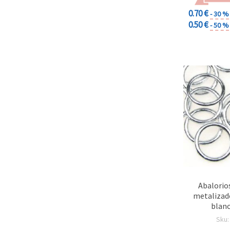
0.70 €
- 30 %
0.50 €
- 50 %
Abalorios
metalizad
blanc
Sku