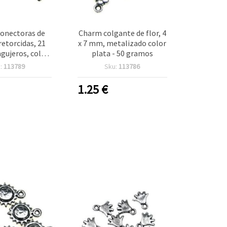
 conectoras de
Charm colgante de flor, 4
retorcidas, 21
x 7 mm, metalizado color
gujeros, color
plata - 50 gramos
alizado - 50 g
:
113789
Sku:
113786
1.25
€