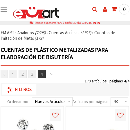
0
Pedidos superiores 60€ y obtén ENVÍO GRATIS!
EM ART
›
Abalorios
(7695)
›
Cuentas Acrílicas
(2797)
›
Cuentas de
Imitación de Metal
(179)
CUENTAS DE PLÁSTICO METALIZADAS PARA
ELABORACIÓN DE BISUTERÍA
‹
1
2
3
4
>
179 artículos | páginas 4/4
FILTROS
Ordenar por:
Artículos por página: