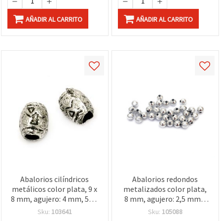
AÑADIR AL CARRITO
AÑADIR AL CARRITO
Abalorios cilíndricos
Abalorios redondos
metálicos color plata, 9 x
metalizados color plata,
8 mm, agujero: 4 mm, 50 g
8 mm, agujero: 2,5 mm –
(aprox. 250 uds.)
50 g (aprox. 190 uds.)
Sku:
103641
Sku:
105088