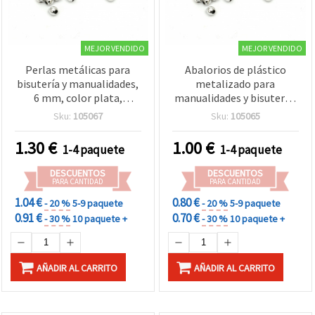
MEJOR VENDIDO
MEJOR VENDIDO
Perlas metálicas para
Abalorios de plástico
bisutería y manualidades,
metalizado para
6 mm, color plata,
manualidades y bisutería,
agujero 1,5 mm - 50 g,
redondos 5 mm, agujero
Sku:
105067
Sku:
105065
aprox. 450 uds.
1,5 mm, color plata - 50 g
(~700 uds)
1.30
€
1.00
€
1-4 paquete
1-4 paquete
DESCUENTOS
DESCUENTOS
PARA CANTIDAD
PARA CANTIDAD
1.04 €
0.80 €
- 20 %
5-9 paquete
- 20 %
5-9 paquete
0.91 €
0.70 €
- 30 %
10 paquete +
- 30 %
10 paquete +
AÑADIR AL CARRITO
AÑADIR AL CARRITO