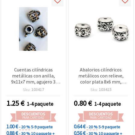
Cuentas cilíndricas
Abalorios cilíndricos
metálicas con anilla,
metálicos con relieve,
9x11x7 mm, agujero 3
color plata 8x6 mm,
mm, color plata, 50 g
agujero: 1,5 mm - 20 g
Sku:
103417
Sku:
103415
(~190 uds)
(~80 uds)
1.25
€
0.80
€
1-4 paquete
1-4 paquete
DESCUENTOS
DESCUENTOS
PARA CANTIDAD
PARA CANTIDAD
1.00 €
0.64 €
- 20 %
5-9 paquete
- 20 %
5-9 paquete
0.88 €
0.56 €
- 30 %
10 paquete +
- 30 %
10 paquete +