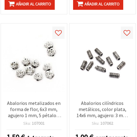
AÑADIR AL CARRITO
AÑADIR AL CARRITO
Abalorios metalizados en
Abalorios cilíndricos
forma de flor, 6x3 mm,
metálicos, color plata,
agujero 1 mm, 5 pétalos,
14x6 mm, agujero: 3 mm,
blanco - 50 g ~ 540 piezas
50 g (aprox. 200 uds.)
Sku:
107001
Sku:
107062