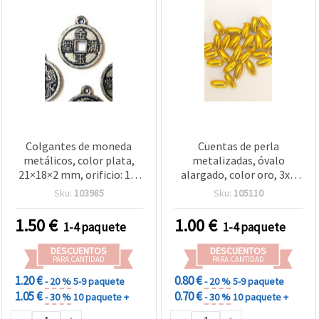
Colgantes de moneda
Cuentas de perla
metálicos, color plata,
metalizadas, óvalo
21×18×2 mm, orificio: 1,5
alargado, color oro, 3x6
mm, 50 g (aprox. 120 uds.)
mm, agujero: 1 mm – 50 g
Sku:
103985
Sku:
105110
(~1640 uds)
1.50
€
1.00
€
1-4 paquete
1-4 paquete
DESCUENTOS
DESCUENTOS
PARA CANTIDAD
PARA CANTIDAD
1.20 €
0.80 €
- 20 %
5-9 paquete
- 20 %
5-9 paquete
1.05 €
0.70 €
- 30 %
10 paquete +
- 30 %
10 paquete +