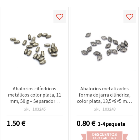
Abalorios cilíndricos
Abalorios metalizados
metálicos color plata, 11
forma de jarra cilíndrica,
mm, 50 g – Separadores
color plata, 13,5×9×5 mm,
decorativos elegantes
agujero 1,5 mm – 20 g
Sku:
103245
Sku:
103248
para bisutería y
(~62 uds) para bisutería y
manualidades
manualidades
1.50
€
0.80
€
1-4 paquete
DESCUENTOS
PARA CANTIDAD