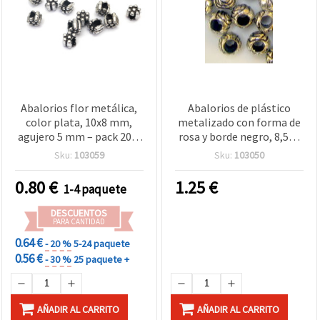
Abalorios flor metálica,
Abalorios de plástico
color plata, 10x8 mm,
metalizado con forma de
agujero 5 mm – pack 20 g
rosa y borde negro, 8,5×9
(≈50 uds), ideal para
mm, agujero de 2 mm,
Sku:
103059
Sku:
103050
bisutería DIY y
acabado plateado – 50 g
manualidades elegantes
(~140 uds), para bisutería,
0.80
€
1.25
€
1-4 paquete
pulseras, collares y
decoración
DESCUENTOS
PARA CANTIDAD
0.64 €
- 20 %
5-24 paquete
0.56 €
- 30 %
25 paquete +
AÑADIR AL CARRITO
AÑADIR AL CARRITO