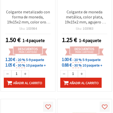
Colgante metalizado con
Colgante de moneda
forma de moneda,
metálica, color plata,
19x15x2 mm, color oro –
19x15x2 mm, agujero 1
50 gramos
mm, 50 g (aprox. 150 uds.)
Sku:
103984
Sku:
103983
1.50
€
1.25
€
1-4 paquete
1-4 paquete
DESCUENTOS
DESCUENTOS
PARA CANTIDAD
PARA CANTIDAD
1.20 €
1.00 €
- 20 %
5-9 paquete
- 20 %
5-9 paquete
1.05 €
0.88 €
- 30 %
10 paquete +
- 30 %
10 paquete +
AÑADIR AL CARRITO
AÑADIR AL CARRITO