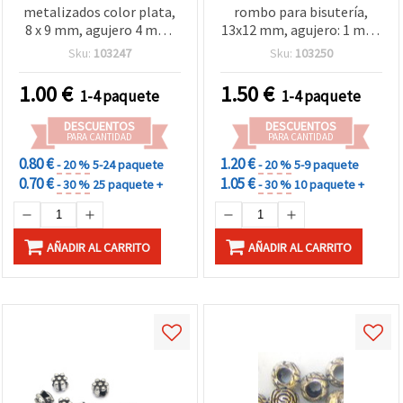
metalizados color plata,
rombo para bisutería,
8 x 9 mm, agujero 4 mm,
13x12 mm, agujero: 1 mm,
20 g (aprox. 64 uds)
color plata, 50 g (~145
Sku:
103247
Sku:
103250
uds)
1.00
€
1.50
€
1-4 paquete
1-4 paquete
DESCUENTOS
DESCUENTOS
PARA CANTIDAD
PARA CANTIDAD
0.80 €
1.20 €
- 20 %
5-24 paquete
- 20 %
5-9 paquete
0.70 €
1.05 €
- 30 %
25 paquete +
- 30 %
10 paquete +
AÑADIR AL CARRITO
AÑADIR AL CARRITO