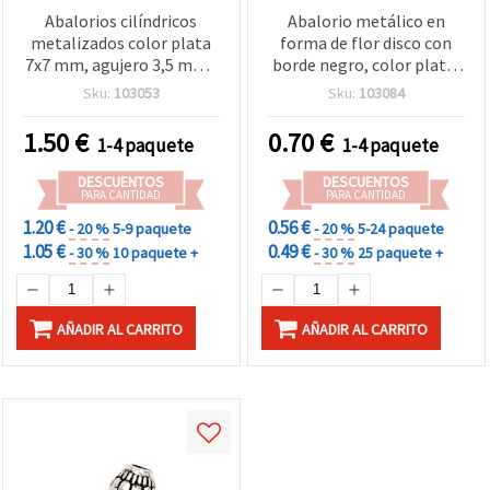
Abalorios cilíndricos
Abalorio metálico en
metalizados color plata
forma de flor disco con
7x7 mm, agujero 3,5 mm -
borde negro, color plata,
50 g (aprox. 280 uds) para
8x5 mm, agujero 2,5 mm -
Sku:
103053
Sku:
103084
bisutería y manualidades
20 g (~152 uds)
1.50
€
0.70
€
1-4 paquete
1-4 paquete
DESCUENTOS
DESCUENTOS
PARA CANTIDAD
PARA CANTIDAD
1.20 €
0.56 €
- 20 %
5-9 paquete
- 20 %
5-24 paquete
1.05 €
0.49 €
- 30 %
10 paquete +
- 30 %
25 paquete +
AÑADIR AL CARRITO
AÑADIR AL CARRITO