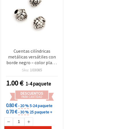
Cuentas cilíndricas
metálicas versátiles con
borde negro – color plata,
7 x 7,5 mm, agujero 2 mm,
Sku:
103085
~90 uds (20 g) – ideales
para bisutería, enfilado de
1.00
€
1-4 paquete
abalorios y manualidades
DIY
DESCUENTOS
PARA CANTIDAD
0.80 €
- 20 %
5-24 paquete
0.70 €
- 30 %
25 paquete +