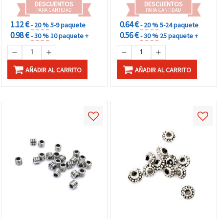
DESCUENTOS
DESCUENTOS
PARA CANTIDAD
PARA CANTIDAD
1.12 €
0.64 €
- 20 %
5-9 paquete
- 20 %
5-24 paquete
0.98 €
0.56 €
- 30 %
10 paquete +
- 30 %
25 paquete +
AÑADIR AL CARRITO
AÑADIR AL CARRITO