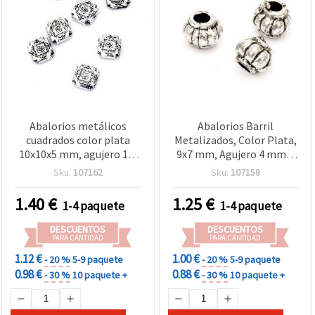
Abalorios metálicos
Abalorios Barril
cuadrados color plata
Metalizados, Color Plata,
10x10x5 mm, agujero 1,5
9x7 mm, Agujero 4 mm –
mm, 50 g (~160 uds) para
50 g (~240 uds)
Sku:
107162
Sku:
107158
bisutería y manualidades
1.40
€
1.25
€
1-4 paquete
1-4 paquete
DESCUENTOS
DESCUENTOS
PARA CANTIDAD
PARA CANTIDAD
1.12 €
1.00 €
- 20 %
5-9 paquete
- 20 %
5-9 paquete
0.98 €
0.88 €
- 30 %
10 paquete +
- 30 %
10 paquete +