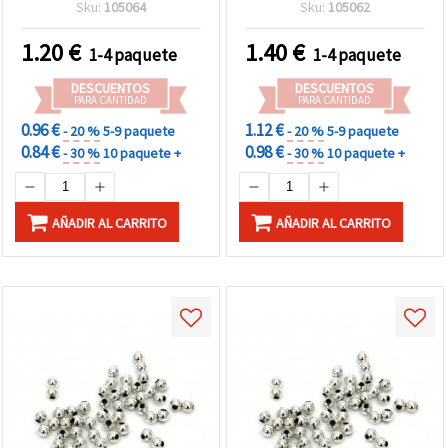
1,5 mm, 50 g (aprox. 750
plateado - 50 g (aprox.
Sku:
105064
Sku:
105062
uds.)
1700 uds.)
1.20
€
1.40
€
1-4 paquete
1-4 paquete
DESCUENTOS
DESCUENTOS
PARA CANTIDAD
PARA CANTIDAD
0.96 €
1.12 €
- 20 %
5-9 paquete
- 20 %
5-9 paquete
0.84 €
0.98 €
- 30 %
10 paquete +
- 30 %
10 paquete +
AÑADIR AL CARRITO
AÑADIR AL CARRITO