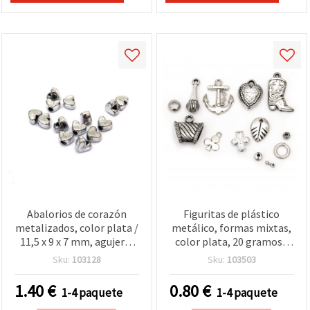
Abalorios de corazón
Figuritas de plástico
metalizados, color plata /
metálico, formas mixtas,
11,5 x 9 x 7 mm, agujero:
color plata, 20 gramos -
3,5 mm / 50 g (~117 uds.)
Adornos para
Sku:
103128
Sku:
103503
manualidades y proyectos
DIY
1.40
€
0.80
€
1-4 paquete
1-4 paquete