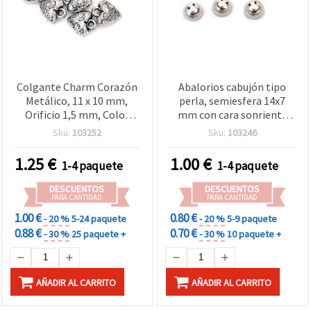
Colgante Charm Corazón
Abalorios cabujón tipo
Metálico, 11 x 10 mm,
perla, semiesfera 14x7
Orificio 1,5 mm, Color
mm con cara sonriente
Plata, 20 g (aprox. 72 uds)
pintada - 10 uds.
Sku:
103252
Sku:
103246
1.25
€
1.00
€
1-4 paquete
1-4 paquete
DESCUENTOS
DESCUENTOS
PARA CANTIDAD
PARA CANTIDAD
1.00 €
0.80 €
- 20 %
5-24 paquete
- 20 %
5-9 paquete
0.88 €
0.70 €
- 30 %
25 paquete +
- 30 %
10 paquete +
AÑADIR AL CARRITO
AÑADIR AL CARRITO