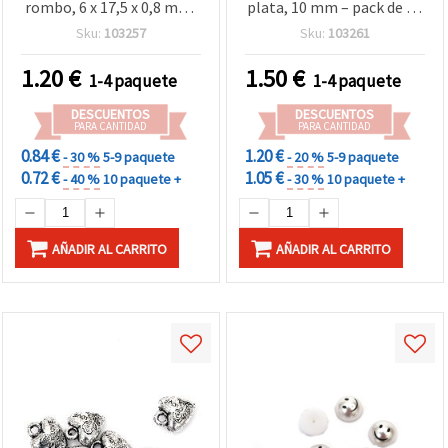
rombo, 6 x 17,5 x 0,8 mm,
plata, 10 mm – pack de 50
agujero 2 mm, color plata
g
Sku:
103257
Sku:
103261
— 20 uds
1.20
€
1.50
€
1-4 paquete
1-4 paquete
DESCUENTOS
DESCUENTOS
PARA CANTIDAD
PARA CANTIDAD
0.84 €
1.20 €
- 30 %
5-9 paquete
- 20 %
5-9 paquete
0.72 €
1.05 €
- 40 %
10 paquete +
- 30 %
10 paquete +
AÑADIR AL CARRITO
AÑADIR AL CARRITO