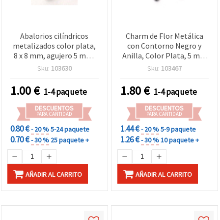
Abalorios cilíndricos
Charm de Flor Metálica
metalizados color plata,
con Contorno Negro y
8 x 8 mm, agujero 5 mm,
Anilla, Color Plata, 5 mm
20 g (~85 uds)
- 50 g
Sku:
103630
Sku:
103467
1.00
€
1.80
€
1-4 paquete
1-4 paquete
DESCUENTOS
DESCUENTOS
PARA CANTIDAD
PARA CANTIDAD
0.80 €
1.44 €
- 20 %
5-24 paquete
- 20 %
5-9 paquete
0.70 €
1.26 €
- 30 %
25 paquete +
- 30 %
10 paquete +
AÑADIR AL CARRITO
AÑADIR AL CARRITO