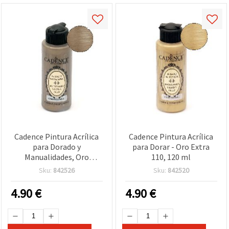
Cadence Pintura Acrílica
Cadence Pintura Acrílica
para Dorado y
para Dorar - Oro Extra
Manualidades, Oro
110, 120 ml
Majestuoso 112, 120 ml
Sku:
842526
Sku:
842520
4.90
€
4.90
€