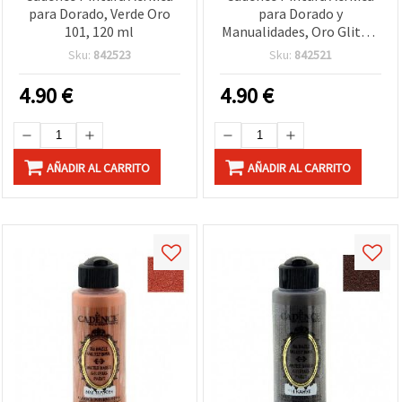
para Dorado, Verde Oro
para Dorado y
101, 120 ml
Manualidades, Oro Glitter
109, 120 ml
Sku:
842523
Sku:
842521
4.90
€
4.90
€
AÑADIR AL CARRITO
AÑADIR AL CARRITO