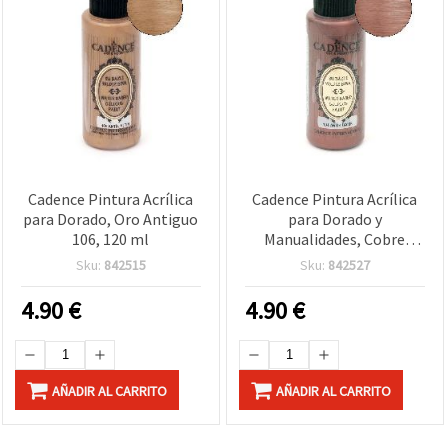
Cadence Pintura Acrílica
Cadence Pintura Acrílica
para Dorado, Oro Antiguo
para Dorado y
106, 120 ml
Manualidades, Cobre
Antiguo 104, 120 ml
Sku:
842515
Sku:
842527
4.90
€
4.90
€
AÑADIR AL CARRITO
AÑADIR AL CARRITO