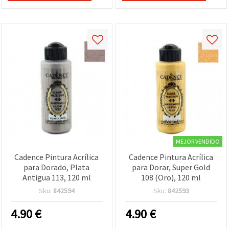
MEJOR VENDIDO
Cadence Pintura Acrílica
Cadence Pintura Acrílica
para Dorado, Plata
para Dorar, Super Gold
Antigua 113, 120 ml
108 (Oro), 120 ml
Sku:
842594
Sku:
842593
4.90
€
4.90
€