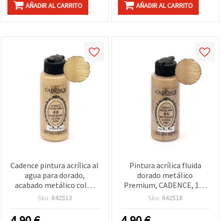
AÑADIR AL CARRITO
AÑADIR AL CARRITO
Cadence pintura acrílica al
Pintura acrílica fluida
agua para dorado,
dorado metálico
acabado metálico color
Premium, CADENCE, 120
oro — Extra Gold 111, 120
ml – Efecto pan de oro
Sku:
842513
Sku:
842518
ml, pintura
para manualidades,
multisuperficie para
bricolaje (DIY) y proyectos
4.90
€
4.90
€