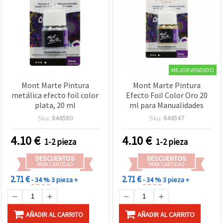
MEJOR VENDIDO
Mont Marte Pintura
Mont Marte Pintura
metálica efecto foil color
Efecto Foil Color Oro 20
plata, 20 ml
ml para Manualidades
Sku:
844580
Sku:
844547
4.10
€
4.10
€
1-2 pieza
1-2 pieza
DESCUENTOS
DESCUENTOS
PARA CANTIDAD
PARA CANTIDAD
2.71 €
2.71 €
- 34 %
3 pieza +
- 34 %
3 pieza +
AÑADIR AL CARRITO
AÑADIR AL CARRITO