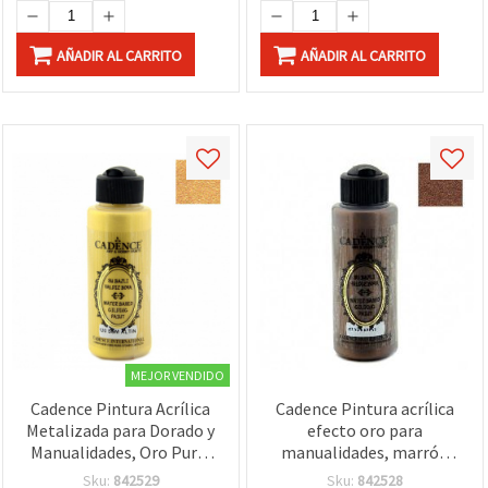
AÑADIR AL CARRITO
AÑADIR AL CARRITO
MEJOR VENDIDO
Cadence Pintura Acrílica
Cadence Pintura acrílica
Metalizada para Dorado y
efecto oro para
Manualidades, Oro Puro,
manualidades, marrón
120 ml
claro 117, 120 ml
Sku:
842529
Sku:
842528