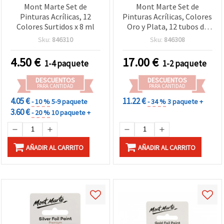
Mont Marte Set de
Mont Marte Set de
Pinturas Acrílicas, 12
Pinturas Acrílicas, Colores
Colores Surtidos x 8 ml
Oro y Plata, 12 tubos de
36 ml
Sku:
846310
Sku:
846308
4.50
€
17.00
€
1-4 paquete
1-2 paquete
DESCUENTOS
DESCUENTOS
PARA CANTIDAD
PARA CANTIDAD
4.05 €
11.22 €
- 10 %
5-9 paquete
- 34 %
3 paquete +
3.60 €
- 20 %
10 paquete +
AÑADIR AL CARRITO
AÑADIR AL CARRITO