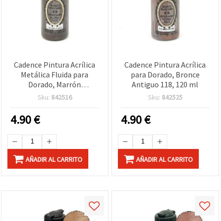
Cadence Pintura Acrílica
Cadence Pintura Acrílica
Metálica Fluida para
para Dorado, Bronce
Dorado, Marrón
Antiguo 118, 120 ml
Chocolate, 120 ml – Para
Sku:
842516
Sku:
842525
manualidades, lienzo,
madera y DIY (No
4.90
€
4.90
€
contiene oro real)
AÑADIR AL CARRITO
AÑADIR AL CARRITO