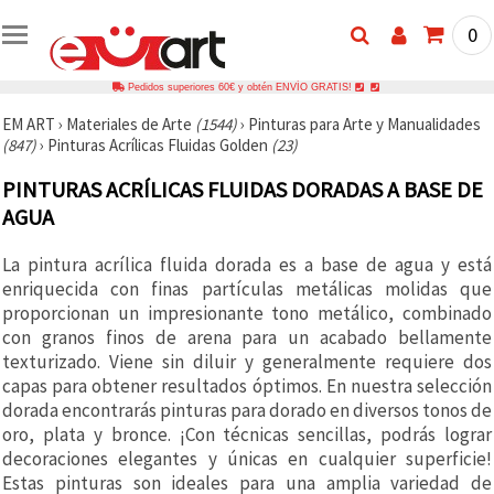
0
Pedidos superiores 60€ y obtén ENVÍO GRATIS!
EM ART
›
Materiales de Arte
(1544)
›
Pinturas para Arte y Manualidades
(847)
›
Pinturas Acrílicas Fluidas Golden
(23)
PINTURAS ACRÍLICAS FLUIDAS DORADAS A BASE DE
AGUA
La pintura acrílica fluida dorada es a base de agua y está
enriquecida con finas partículas metálicas molidas que
proporcionan un impresionante tono metálico, combinado
con granos finos de arena para un acabado bellamente
texturizado. Viene sin diluir y generalmente requiere dos
capas para obtener resultados óptimos. En nuestra selección
dorada encontrarás pinturas para dorado en diversos tonos de
oro, plata y bronce. ¡Con técnicas sencillas, podrás lograr
decoraciones elegantes y únicas en cualquier superficie!
Estas pinturas son ideales para una amplia variedad de