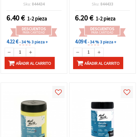
Oro
Sku:
844434
Sku:
844433
6.40
€
6.20
€
1-2 pieza
1-2 pieza
DESCUENTOS
DESCUENTOS
PARA CANTIDAD
PARA CANTIDAD
4.22 €
4.09 €
- 34 %
3 pieza +
- 34 %
3 pieza +
AÑADIR AL CARRITO
AÑADIR AL CARRITO