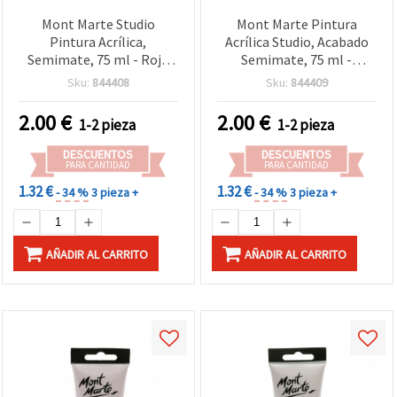
Mont Marte Studio
Mont Marte Pintura
Pintura Acrílica,
Acrílica Studio, Acabado
Semimate, 75 ml - Rojo
Semimate, 75 ml -
Brillante
Carmesí
Sku:
844408
Sku:
844409
2.00
€
2.00
€
1-2 pieza
1-2 pieza
DESCUENTOS
DESCUENTOS
PARA CANTIDAD
PARA CANTIDAD
1.32 €
1.32 €
- 34 %
3 pieza +
- 34 %
3 pieza +
AÑADIR AL CARRITO
AÑADIR AL CARRITO