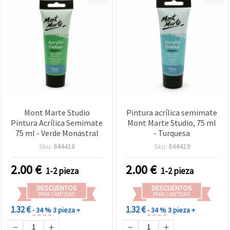
Mont Marte Studio
Pintura acrílica semimate
Pintura Acrílica Semimate
Mont Marte Studio, 75 ml
75 ml - Verde Monastral
- Turquesa
Sku:
844418
Sku:
844419
2.00
€
2.00
€
1-2 pieza
1-2 pieza
DESCUENTOS
DESCUENTOS
PARA CANTIDAD
PARA CANTIDAD
1.32 €
1.32 €
- 34 %
3 pieza +
- 34 %
3 pieza +