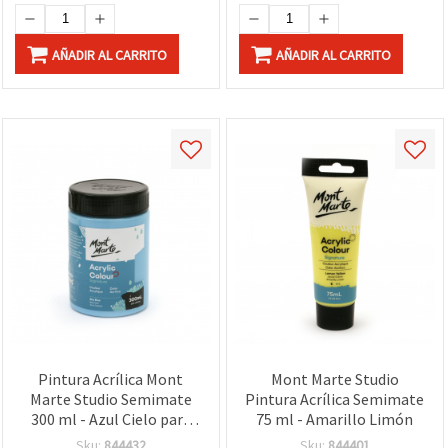
AÑADIR AL CARRITO
AÑADIR AL CARRITO
Pintura Acrílica Mont
Mont Marte Studio
Marte Studio Semimate
Pintura Acrílica Semimate
300 ml - Azul Cielo para
75 ml - Amarillo Limón
Manualidades
Sku:
844432
Sku:
844401