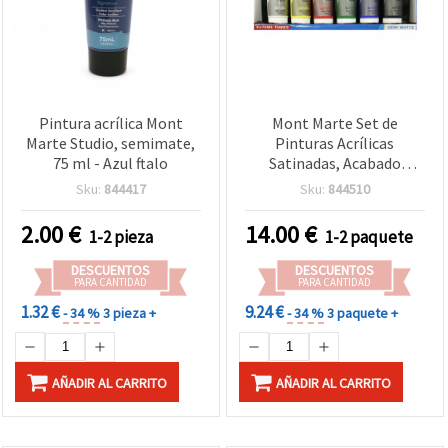
Pintura acrílica Mont
Mont Marte Set de
Marte Studio, semimate,
Pinturas Acrílicas
75 ml - Azul ftalo
Satinadas, Acabado
Semimate, 6 Colores, 75
Sku:
844417
Sku:
844510
ml c/u
2.00
€
14.00
€
1-2 pieza
1-2 paquete
DESCUENTOS
DESCUENTOS
PARA CANTIDAD
PARA CANTIDAD
1.32 €
9.24 €
- 34 %
3 pieza +
- 34 %
3 paquete +
AÑADIR AL CARRITO
AÑADIR AL CARRITO