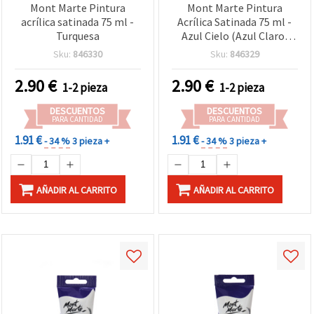
Mont Marte Pintura
Mont Marte Pintura
acrílica satinada 75 ml -
Acrílica Satinada 75 ml -
Turquesa
Azul Cielo (Azul Claro)
para Manualidades
Sku:
846330
Sku:
846329
2.90
€
2.90
€
1-2 pieza
1-2 pieza
DESCUENTOS
DESCUENTOS
PARA CANTIDAD
PARA CANTIDAD
1.91 €
1.91 €
- 34 %
3 pieza +
- 34 %
3 pieza +
AÑADIR AL CARRITO
AÑADIR AL CARRITO