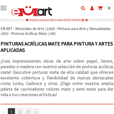
0
Pedidos superiores 60€ y obtén ENVÍO GRATIS!
EM ART
›
Materiales de Arte
(1569)
›
Pinturas para Arte y Manualidades
(853)
›
Pinturas Acrílicas Mate
(106)
PINTURAS ACRÍLICAS MATE PARA PINTURA Y ARTES
APLICADAS
¡Crea impresionantes obras de arte sobre papel, lienzo,
paredes o madera con nuestra selección de pinturas acrílicas
mate! Descubre pinturas mate de alta calidad que ofrecen
excelente cobertura y flexibilidad de marcas destacadas
como Lorka, Cadence y otras. ¡Elige entre nuestra amplia
paleta de cautivadores colores mate y semi mate para dar
vida a tus creaciones artísticas!
‹
1
2
3
›