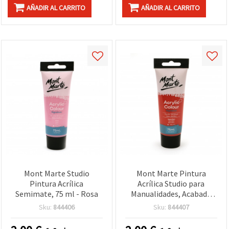
AÑADIR AL CARRITO
AÑADIR AL CARRITO
Mont Marte Studio
Mont Marte Pintura
Pintura Acrílica
Acrílica Studio para
Semimate, 75 ml - Rosa
Manualidades, Acabado
Semimate, 75 ml -
Sku:
844406
Sku:
844407
Bermellón