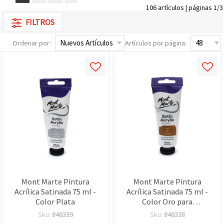
106 artículos | páginas 1/3
FILTROS
Ordenar por:
Artículos por página:
Mont Marte Pintura
Mont Marte Pintura
Acrílica Satinada 75 ml -
Acrílica Satinada 75 ml -
Color Plata
Color Oro para
manualidades y bellas
Sku:
846339
Sku:
846338
artes