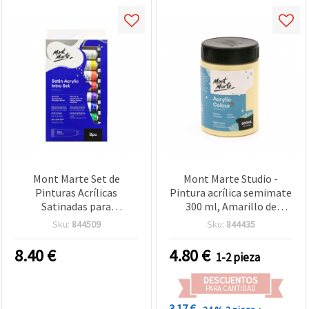
Mont Marte Set de
Mont Marte Studio -
Pinturas Acrílicas
Pintura acrílica semimate
Satinadas para
300 ml, Amarillo de
Manualidades - 8 Colores x
Nápoles para
Sku:
844509
Sku:
844435
18 ml
manualidades
8.40
€
4.80
€
1-2 pieza
DESCUENTOS
PARA CANTIDAD
3.17 €