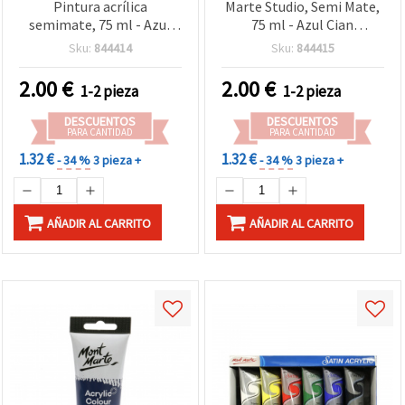
Pintura acrílica
Marte Studio, Semi Mate,
semimate, 75 ml - Azul
75 ml - Azul Cian
cerúleo
Profundo
Sku:
844414
Sku:
844415
2.00
€
2.00
€
1-2 pieza
1-2 pieza
DESCUENTOS
DESCUENTOS
PARA CANTIDAD
PARA CANTIDAD
1.32 €
1.32 €
- 34 %
3 pieza +
- 34 %
3 pieza +
AÑADIR AL CARRITO
AÑADIR AL CARRITO