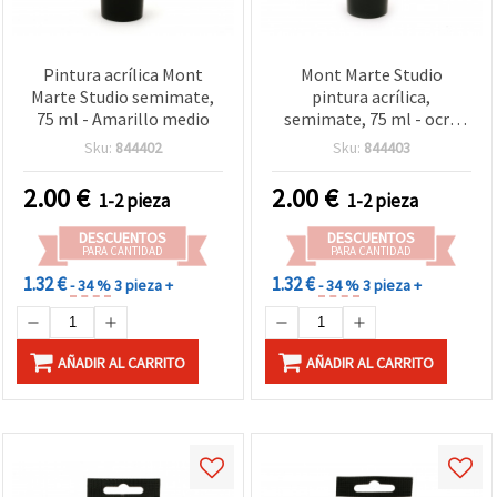
Pintura acrílica Mont
Mont Marte Studio
Marte Studio semimate,
pintura acrílica,
75 ml - Amarillo medio
semimate, 75 ml - ocre
amarillo
Sku:
844402
Sku:
844403
2.00
€
2.00
€
1-2 pieza
1-2 pieza
DESCUENTOS
DESCUENTOS
PARA CANTIDAD
PARA CANTIDAD
1.32 €
1.32 €
- 34 %
3 pieza +
- 34 %
3 pieza +
AÑADIR AL CARRITO
AÑADIR AL CARRITO