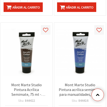
AÑADIR AL CARRITO
AÑADIR AL CARRITO
Mont Marte Studio
Mont Marte Studio
Pintura Acrílica
Pintura acrílica semimate
Semimate, 75 ml -
para manualidades, 75 ml
Sombra Tostada
- azul cobalto
Sku:
844422
Sku:
844416