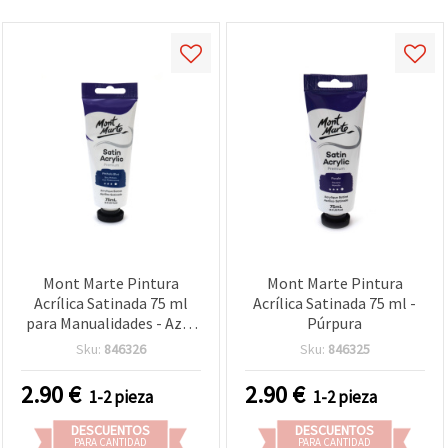
Mont Marte Pintura
Mont Marte Pintura
Acrílica Satinada 75 ml
Acrílica Satinada 75 ml -
para Manualidades - Azul
Púrpura
Ftalo Oscuro
Sku:
846326
Sku:
846325
2.90
€
2.90
€
1-2 pieza
1-2 pieza
DESCUENTOS
DESCUENTOS
PARA CANTIDAD
PARA CANTIDAD