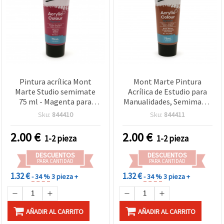
Pintura acrílica Mont
Mont Marte Pintura
Marte Studio semimate
Acrílica de Estudio para
75 ml - Magenta para
Manualidades, Semimate,
manualidades
75 ml - Siena Tostada
Sku:
844410
Sku:
844411
2.00
€
2.00
€
1-2 pieza
1-2 pieza
DESCUENTOS
DESCUENTOS
PARA CANTIDAD
PARA CANTIDAD
1.32 €
1.32 €
- 34 %
3 pieza +
- 34 %
3 pieza +
AÑADIR AL CARRITO
AÑADIR AL CARRITO