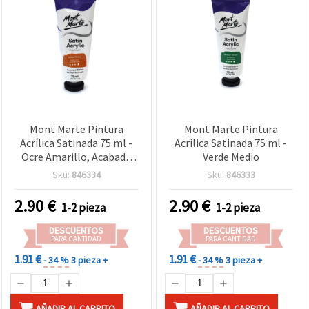
Mont Marte Pintura
Mont Marte Pintura
Acrílica Satinada 75 ml -
Acrílica Satinada 75 ml -
Ocre Amarillo, Acabado
Verde Medio
Satinado
Sku:
846334
Sku:
846333
2.90
€
2.90
€
1-2 pieza
1-2 pieza
DESCUENTOS
DESCUENTOS
PARA CANTIDAD
PARA CANTIDAD
1.91 €
1.91 €
- 34 %
3 pieza +
- 34 %
3 pieza +
AÑADIR AL CARRITO
AÑADIR AL CARRITO