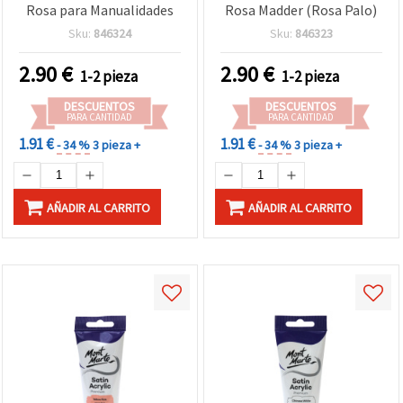
Rosa para Manualidades
Rosa Madder (Rosa Palo)
Sku:
846324
Sku:
846323
2.90
€
2.90
€
1-2 pieza
1-2 pieza
DESCUENTOS
DESCUENTOS
PARA CANTIDAD
PARA CANTIDAD
1.91 €
1.91 €
- 34 %
3 pieza +
- 34 %
3 pieza +
AÑADIR AL CARRITO
AÑADIR AL CARRITO