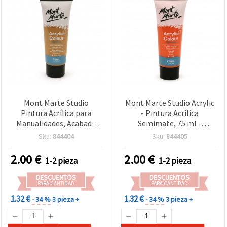
Mont Marte Studio
Mont Marte Studio Acrylic
Pintura Acrílica para
- Pintura Acrílica
Manualidades, Acabado
Semimate, 75 ml -
Semimate, 75 ml - Siena
Naranja
Sku:
844404
Sku:
844405
Natural
2.00
€
2.00
€
1-2 pieza
1-2 pieza
DESCUENTOS
DESCUENTOS
PARA CANTIDAD
PARA CANTIDAD
1.32 €
1.32 €
- 34 %
3 pieza +
- 34 %
3 pieza +