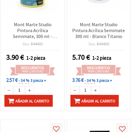
Mont Marte Studio
Mont Marte Studio
Pintura Acrílica
Pintura Acrílica Semimate
Semimate, 300 ml -
300 ml - Blanco Titanio
Amarillo Limón para
Sku:
844431
Sku:
844430
Manualidades y Bellas
Artes
3.90
€
5.70
€
1-2 pieza
1-2 pieza
DESCUENTOS
DESCUENTOS
PARA CANTIDAD
PARA CANTIDAD
2.57 €
3.76 €
- 34 %
3 pieza +
- 34 %
3 pieza +
AÑADIR AL CARRITO
AÑADIR AL CARRITO