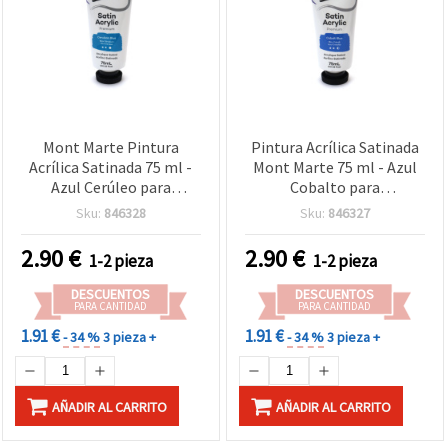
Mont Marte Pintura
Pintura Acrílica Satinada
Acrílica Satinada 75 ml -
Mont Marte 75 ml - Azul
Azul Cerúleo para
Cobalto para
Manualidades
Manualidades
Sku:
846328
Sku:
846327
2.90
€
2.90
€
1-2 pieza
1-2 pieza
DESCUENTOS
DESCUENTOS
PARA CANTIDAD
PARA CANTIDAD
1.91 €
1.91 €
- 34 %
3 pieza +
- 34 %
3 pieza +
AÑADIR AL CARRITO
AÑADIR AL CARRITO