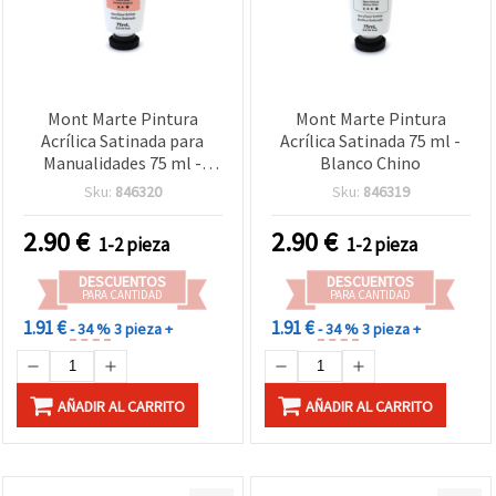
Mont Marte Pintura
Mont Marte Pintura
Acrílica Satinada para
Acrílica Satinada 75 ml -
Manualidades 75 ml -
Blanco Chino
Amarillo Rosado
Sku:
846320
Sku:
846319
2.90
€
2.90
€
1-2 pieza
1-2 pieza
DESCUENTOS
DESCUENTOS
PARA CANTIDAD
PARA CANTIDAD
1.91 €
1.91 €
- 34 %
3 pieza +
- 34 %
3 pieza +
AÑADIR AL CARRITO
AÑADIR AL CARRITO