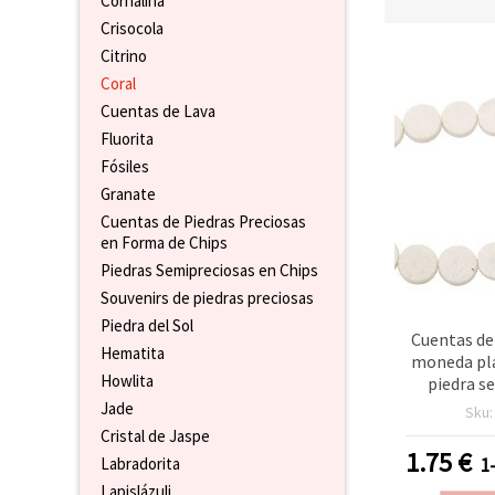
Cornalina
Crisocola
Citrino
Coral
Cuentas de Lava
Fluorita
Fósiles
Granate
Cuentas de Piedras Preciosas
en Forma de Chips
Piedras Semipreciosas en Chips
Souvenirs de piedras preciosas
Piedra del Sol
Cuentas de
Hematita
moneda pl
Howlita
piedra s
pulida, tir
Jade
Sku
piezas, b
Cristal de Jaspe
para b
1.75
€
1
Labradorita
manuali
Lapislázuli
suministro