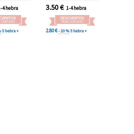
3.50
€
1-4 hebra
1-4 hebra
CUENTOS
DESCUENTOS
 CANTIDAD
PARA CANTIDAD
2.80 €
%
5 hebra +
- 20 %
5 hebra +