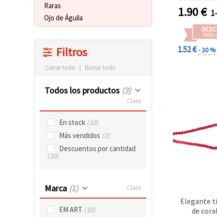
Raras
1.90
€
1
Ojo de Águila
DESC
PARA 
1.52 €
Filtros
- 20 %
Cerrar todo
|
Borrar todo
Todos los productos
(3)
Claro
En stock
(10)
Más vendidos
(2)
Descuentos por cantidad
(10)
Marca
(1)
Claro
Elegante t
EM ART
(10)
de cora