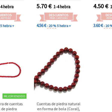
5.70
€
4.50
€
-4 hebra
1-4 hebra
UENTOS
DESCUENTOS
DES
CANTIDAD
PARA CANTIDAD
PARA
4.56 €
3.60 €
5 hebra +
- 20 %
5 hebra +
- 20 
MEJOR VENDIDO
ira de cuentas
Cuentas de piedra natural
l de piedra
en forma de bola (Coral),