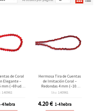
uentas de Coral
Hermosa Tira de Cuentas
n Elegante –
de Imitación Coral –
 mm (~69 uds),
Redondas 4 mm (~103
ra Bisutería y
uds), Ideal para
:
140962
Sku:
140961
des Creativas
Manualidades y Creación
de Joyas Delicadas y
4.20
€
1-4 hebra
1-4 hebra
Elegantes