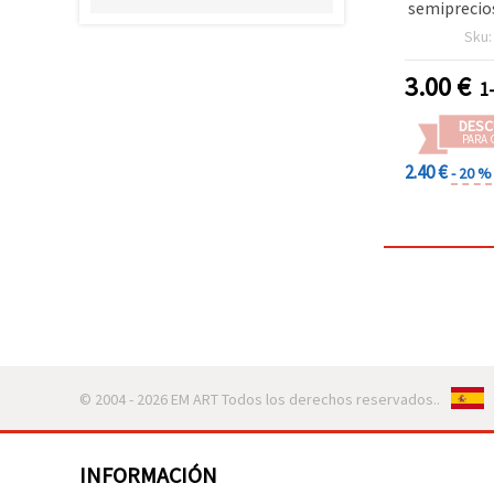
semiprecio
mm (±160 
Sku
bisutería 
3.00
€
1
DESC
PARA 
2.40 €
- 20 %
© 2004 - 2026 EM ART Todos los derechos reservados..
INFORMACIÓN