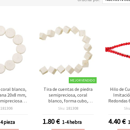
MEJOR VENDIDO
 coral blanco,
Tira de cuentas de piedra
Hilo de C
ana 20x8 mm,
semipreciosa, coral
Imitació
emipreciosa
blanco, forma cubo,
Redondas 6
a de aprox. 20
12x12 mm, aprox. 22 uds
Ideal pa
:
181306
Sku:
181308
Sku
lanco marfil
Manualida
isutería,
1.80
€
4.40
€
-4 pieza
1-4 hebra
dades DIY y
s de abalorios