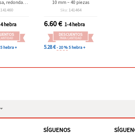
sa, redondas 3
10 mm ~ 40 piezas
piezas) para
:
141460
Sku:
141464
y manualidades
6.60
€
-4 hebra
1-4 hebra
UENTOS
DESCUENTOS
CANTIDAD
PARA CANTIDAD
5.28 €
5 hebra +
- 20 %
5 hebra +
SÍGUENOS
SÍGUEN