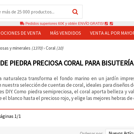
Pedidos superiores 60€ y obtén ENVÍO GRATIS!
OCIONES DE VENTA
MÁS VENDIDOS
VENTA AL POR MAYO
iosas y minerales
(1370)
›
Coral
(10)
DE PIEDRA PRECIOSA CORAL PARA BISUTERÍA
la naturaleza transforma el fondo marino en un jardín impre
nuestra selección de cuentas de coral, ideales para diseños d
s DIY. Como piedra semipreciosa, el coral aporta belleza y val
 el blanco hasta el precioso rojo, y elige las mejores hebras d
páginas 1/1
Ordenar por: