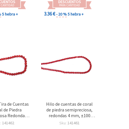
CUENTOS
DESCUENTOS
 CANTIDAD
PARA CANTIDAD
3.36 €
%
5 hebra +
- 20 %
5 hebra +
ira de Cuentas
Hilo de cuentas de coral
al de Piedra
de piedra semipreciosa,
osa Redonda 6
redondas 4 mm, ±100
Piezas) para
piezas, ±40 cm
:
141462
Sku:
141461
y Manualidades