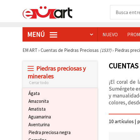
MENÚ
NUEVO
PROM
EM ART
›
Cuentas de Piedras Preciosas
(1537)
›
Piedras prec
CUENTAS 
Piedras preciosas y
minerales
¡El coral de 
Cerrar todo
Sumérgete en 
Ágata
y manualidade
Amazonita
colores, desde
Amatista
Aguamarina
10 artículos | 
Aventurina
Piedra preciosa negra