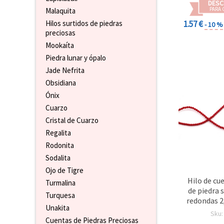
DESC
PARA 
Malaquita
1.57 €
Hilos surtidos de piedras
- 10 %
preciosas
Mookaíta
Piedra lunar y ópalo
Jade Nefrita
Obsidiana
Ónix
Cuarzo
Cristal de Cuarzo
Regalita
Rodonita
Sodalita
Ojo de Tigre
Hilo de cu
Turmalina
de piedra 
Turquesa
redondas 2
Unakita
150 piezas
Sku
Cuentas de Piedras Preciosas