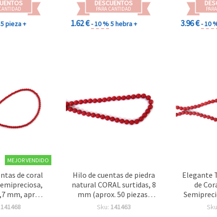
UENTOS
DESCUENTOS
DES
CANTIDAD
PARA CANTIDAD
PARA
1.62 €
3.96 €
5 pieza +
- 10 %
5 hebra +
- 10 
MEJOR VENDIDO
entas de coral
Hilo de cuentas de piedra
Elegante T
semipreciosa,
natural CORAL surtidas, 8
de Cor
,7 mm, aprox.
mm (aprox. 50 piezas)
Semipreci
 (mix surtido)
para bisutería y
mm (±64 
:
141468
Sku:
141463
Sku
manualidades
Bisutería 