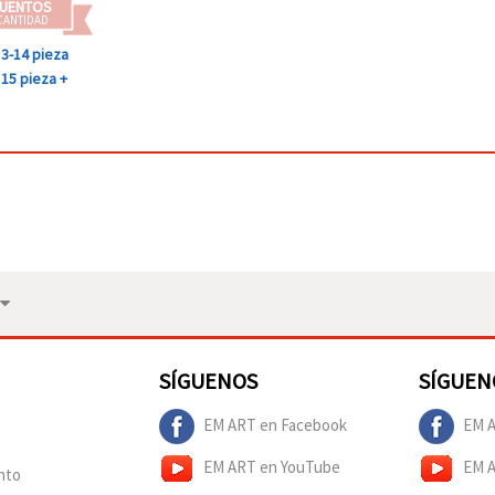
UENTOS
CANTIDAD
3-14 pieza
15 pieza +
SÍGUENOS
SÍGUEN
EM ART en Facebook
EM A
EM ART en YouTube
EM 
nto