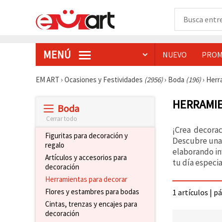
MENÚ
NUEVO
PROM
EM ART
›
Ocasiones y Festividades
(2956)
›
Boda
(196)
›
Herr
HERRAMIE
Boda
Cerrar todo
¡Crea decora
Figuritas para decoración y
Descubre una 
regalo
elaborando in
Artículos y accesorios para
tu día especi
decoración
Herramientas para decorar
Flores y estambres para bodas
1 artículos | p
Cintas, trenzas y encajes para
decoración