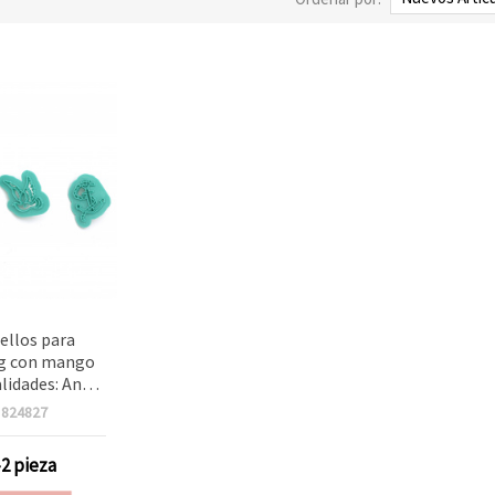
sellos para
g con mango
lidades: Ancla
, Paloma 40 x
:
824827
ila 85 x 70 mm
3 uds
-2 pieza