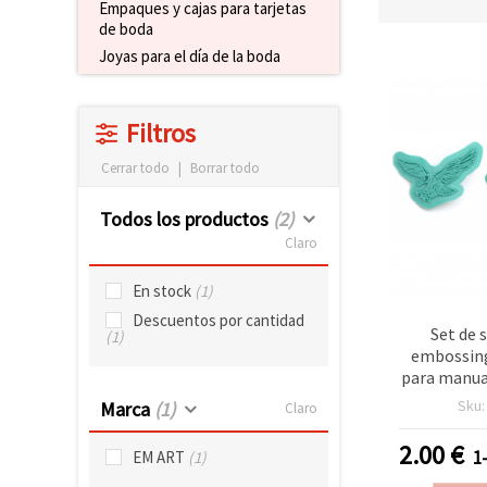
Empaques y cajas para tarjetas
de boda
Joyas para el día de la boda
Filtros
Cerrar todo
|
Borrar todo
Todos los productos
(2)
Claro
En stock
(1)
Descuentos por cantidad
Set de 
(1)
embossin
para manua
49 x 34 mm
Sku
Marca
(1)
Claro
50 mm, Águ
- 
2.00
€
1
EM ART
(1)