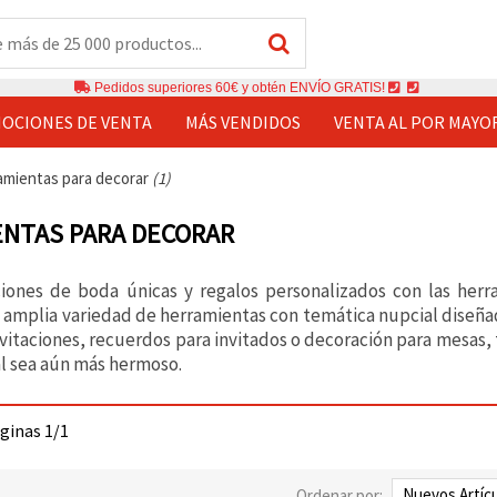
Pedidos superiores 60€ y obtén ENVÍO GRATIS!
OCIONES DE VENTA
MÁS VENDIDOS
VENTA AL POR MAYO
amientas para decorar
(1)
NTAS PARA DECORAR
ciones de boda únicas y regalos personalizados con las her
amplia variedad de herramientas con temática nupcial diseñada
vitaciones, recuerdos para invitados o decoración para mesas
al sea aún más hermoso.
áginas 1/1
Ordenar por: