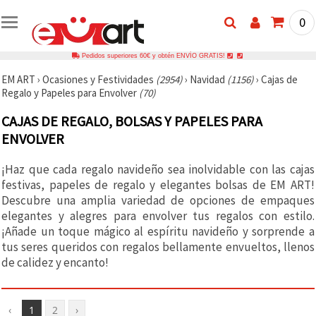
0
Pedidos superiores 60€ y obtén ENVÍO GRATIS!
EM ART
›
Ocasiones y Festividades
(2954)
›
Navidad
(1156)
›
Cajas de
Regalo y Papeles para Envolver
(70)
CAJAS DE REGALO, BOLSAS Y PAPELES PARA
ENVOLVER
¡Haz que cada regalo navideño sea inolvidable con las cajas
festivas, papeles de regalo y elegantes bolsas de EM ART!
Descubre una amplia variedad de opciones de empaques
elegantes y alegres para envolver tus regalos con estilo.
¡Añade un toque mágico al espíritu navideño y sorprende a
tus seres queridos con regalos bellamente envueltos, llenos
de calidez y encanto!
‹
1
2
›