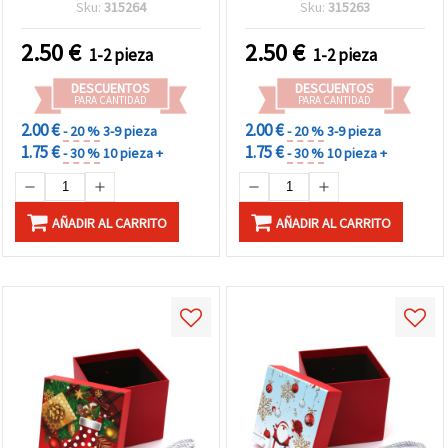
de Papá Noel
Sku:
315264
Sku:
315263
2.50
€
2.50
€
1-2 pieza
1-2 pieza
DESCUENTOS
DESCUENTOS
PARA CANTIDAD
PARA CANTIDAD
2.00 €
2.00 €
- 20 %
3-9 pieza
- 20 %
3-9 pieza
1.75 €
1.75 €
- 30 %
10 pieza +
- 30 %
10 pieza +
AÑADIR AL CARRITO
AÑADIR AL CARRITO