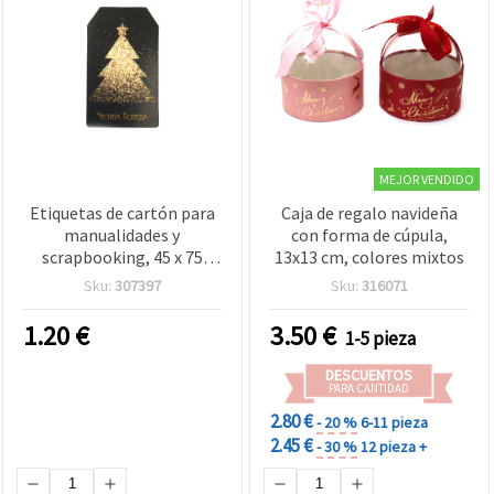
MEJOR VENDIDO
Etiquetas de cartón para
Caja de regalo navideña
manualidades y
con forma de cúpula,
scrapbooking, 45 x 75
13x13 cm, colores mixtos
mm, pack de 6
Sku:
307397
Sku:
316071
1.20
€
3.50
€
1-5 pieza
DESCUENTOS
PARA CANTIDAD
2.80 €
- 20 %
6-11 pieza
2.45 €
- 30 %
12 pieza +