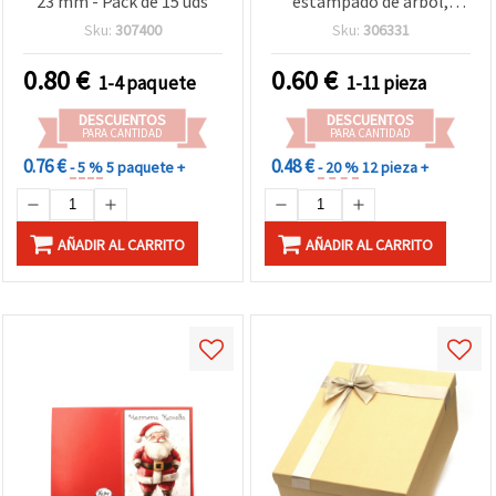
23 mm - Pack de 15 uds
estampado de árbol,
10~12 x 15~17 cm
Sku:
307400
Sku:
306331
0.80
€
0.60
€
1-4 paquete
1-11 pieza
DESCUENTOS
DESCUENTOS
PARA CANTIDAD
PARA CANTIDAD
0.76 €
0.48 €
- 5 %
5 paquete +
- 20 %
12 pieza +
AÑADIR AL CARRITO
AÑADIR AL CARRITO