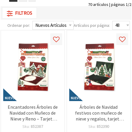
70 artículos | páginas 1/2
FILTROS
Ordenar por:
Artículos por página:
NUEVO
NUEVO
Encantadores Árboles de
Árboles de Navidad
Navidad con Muñeco de
festivos con muñeco de
Nieve y Reno – Tarjeta
nieve y regalos, tarjeta
Navideña 3D de
navideña 3D de diamantes
Sku:
852387
Sku:
852390
Diamantes (Diamond
13x18 cm – Ideal para