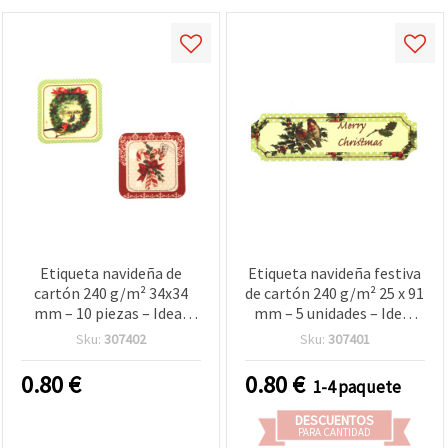
Etiqueta navideña de
Etiqueta navideña festiva
cartón 240 g/m² 34x34
de cartón 240 g/m² 25 x 91
mm – 10 piezas – Ideal
mm – 5 unidades – Ideal
para envolver regalos,
para envolver regalos,
Sku:
307402
Sku:
307401
decoración y
scrapbooking,
manualidades DIY de
decoraciones y
0.80
€
0.80
€
1-4 paquete
Navidad
manualidades de Navidad
DESCUENTOS
PARA CANTIDAD