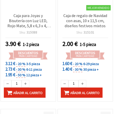
MEJOR VENDIDO
Caja para Joyas y
Caja de regalo de Navidad
Bisutería con Luz LED,
con asas, 10 x 11,5 cm,
Rojo Mate, 5,8 x 6,3 x 4,9
diseños festivos mixtos
cm
Sku:
315088
Sku:
315101
3.90
€
2.00
€
1-2 pieza
1-5 pieza
DESCUENTOS
DESCUENTOS
PARA CANTIDAD
PARA CANTIDAD
3.12 €
1.60 €
- 20 %
3-5 pieza
- 20 %
6-29 pieza
2.73 €
1.40 €
- 30 %
6-11 pieza
- 30 %
30 pieza +
1.95 €
- 50 %
12 pieza +
AÑADIR AL CARRITO
AÑADIR AL CARRITO