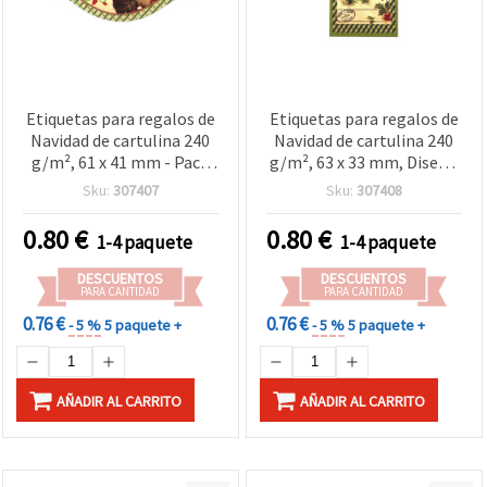
Etiquetas para regalos de
Etiquetas para regalos de
Navidad de cartulina 240
Navidad de cartulina 240
g/m², 61 x 41 mm - Pack
g/m², 63 x 33 mm, Diseño
de 5 para manualidades y
A - Pack de 5 unidades
Sku:
307407
Sku:
307408
scrapbooking
0.80
€
0.80
€
1-4 paquete
1-4 paquete
DESCUENTOS
DESCUENTOS
PARA CANTIDAD
PARA CANTIDAD
0.76 €
0.76 €
- 5 %
5 paquete +
- 5 %
5 paquete +
AÑADIR AL CARRITO
AÑADIR AL CARRITO