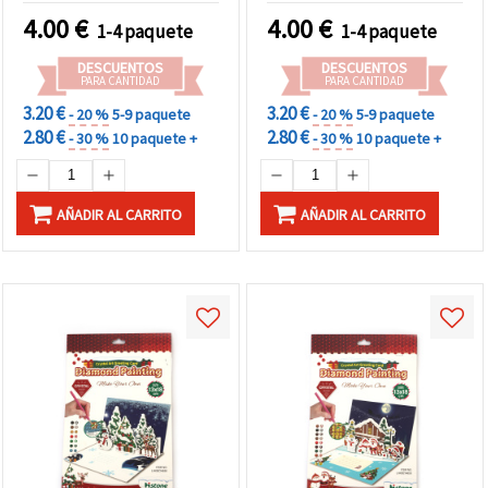
Painting) 13x18 cm, ideal
felicitaciones navideñas y
4.00
€
4.00
€
1-4 paquete
1-4 paquete
para felicitaciones y
manualidades creativas
regalo DIY LHKBC14656
LHKBC14648
DESCUENTOS
DESCUENTOS
PARA CANTIDAD
PARA CANTIDAD
3.20 €
3.20 €
- 20 %
5-9 paquete
- 20 %
5-9 paquete
2.80 €
2.80 €
- 30 %
10 paquete +
- 30 %
10 paquete +
AÑADIR AL CARRITO
AÑADIR AL CARRITO