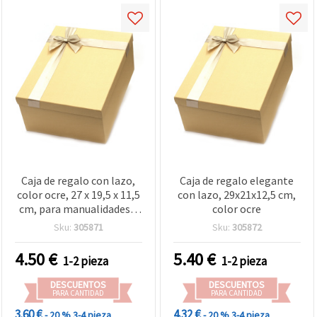
Caja de regalo con lazo,
Caja de regalo elegante
color ocre, 27 x 19,5 x 11,5
con lazo, 29x21x12,5 cm,
cm, para manualidades y
color ocre
scrapbooking
Sku:
305871
Sku:
305872
4.50
€
5.40
€
1-2 pieza
1-2 pieza
DESCUENTOS
DESCUENTOS
PARA CANTIDAD
PARA CANTIDAD
3.60 €
4.32 €
- 20 %
3-4 pieza
- 20 %
3-4 pieza