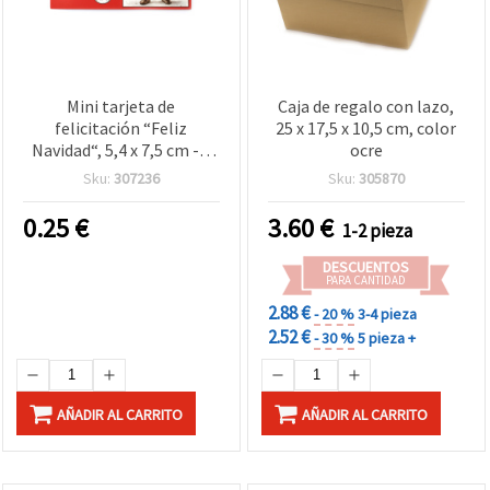
Mini tarjeta de
Caja de regalo con lazo,
felicitación “Feliz
25 x 17,5 x 10,5 cm, color
Navidad“, 5,4 x 7,5 cm - 1
ocre
unidad, manualidades y
Sku:
307236
Sku:
305870
scrapbooking
0.25
€
3.60
€
1-2 pieza
DESCUENTOS
PARA CANTIDAD
2.88 €
- 20 %
3-4 pieza
2.52 €
- 30 %
5 pieza +
AÑADIR AL CARRITO
AÑADIR AL CARRITO