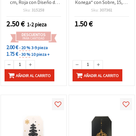
cm, Roja con Diseño de
Коледа“ con Sobre, 15,5 x
Reno, para Manualidades
10,5 cm - 1 unidad
Sku:
315258
Sku:
307361
2.50
€
1.50
€
1-2 pieza
DESCUENTOS
PARA CANTIDAD
2.00 €
- 20 %
3-9 pieza
1.75 €
- 30 %
10 pieza +
AÑADIR AL CARRITO
AÑADIR AL CARRITO