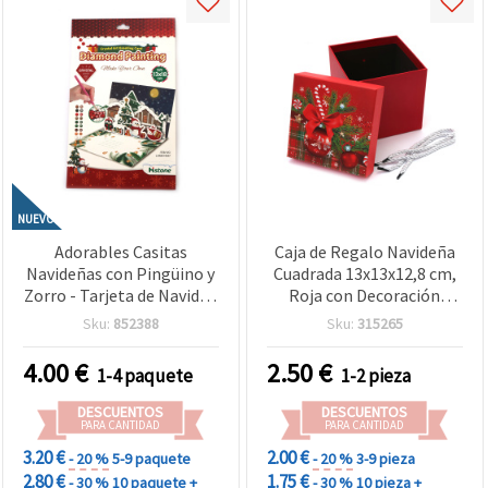
NUEVO
Adorables Casitas
Caja de Regalo Navideña
Navideñas con Pingüino y
Cuadrada 13x13x12,8 cm,
Zorro - Tarjeta de Navidad
Roja con Decoración
3D de Diamantes 13x18
Festiva para Manualidades
Sku:
852388
Sku:
315265
cm, Ideal para
y Scrapbooking
Felicitaciones y Regalos
4.00
€
2.50
€
1-4 paquete
1-2 pieza
de Invierno (LHKBC14647)
DESCUENTOS
DESCUENTOS
PARA CANTIDAD
PARA CANTIDAD
3.20 €
2.00 €
- 20 %
5-9 paquete
- 20 %
3-9 pieza
2.80 €
1.75 €
- 30 %
10 paquete +
- 30 %
10 pieza +