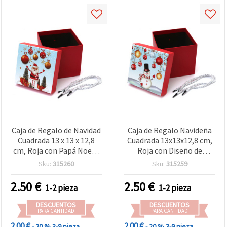
Caja de Regalo de Navidad
Caja de Regalo Navideña
Cuadrada 13 x 13 x 12,8
Cuadrada 13x13x12,8 cm,
cm, Roja con Papá Noel y
Roja con Diseño de
Árboles de Navidad
Muñeco de Nieve
Sku:
315260
Sku:
315259
2.50
€
2.50
€
1-2 pieza
1-2 pieza
DESCUENTOS
DESCUENTOS
PARA CANTIDAD
PARA CANTIDAD
2.00 €
2.00 €
- 20 %
3-9 pieza
- 20 %
3-9 pieza