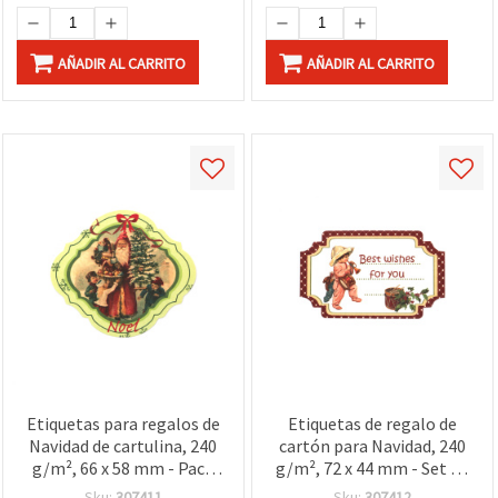
AÑADIR AL CARRITO
AÑADIR AL CARRITO
Etiquetas para regalos de
Etiquetas de regalo de
Navidad de cartulina, 240
cartón para Navidad, 240
g/m², 66 x 58 mm - Pack
g/m², 72 x 44 mm - Set de
de 5
4 uds para manualidades y
Sku:
307411
Sku:
307412