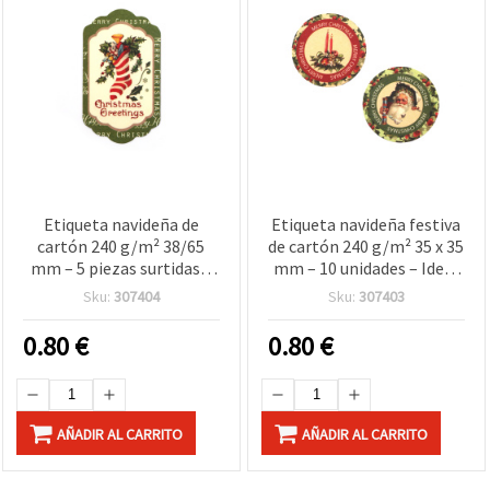
Etiqueta navideña de
Etiqueta navideña festiva
cartón 240 g/m² 38/65
de cartón 240 g/m² 35 x 35
mm – 5 piezas surtidas –
mm – 10 unidades – Ideal
Ideal para envolver
para envolver regalos,
Sku:
307404
Sku:
307403
regalos, decoración y
decoración y
manualidades de Navidad
manualidades DIY de
0.80
€
0.80
€
Navidad
AÑADIR AL CARRITO
AÑADIR AL CARRITO