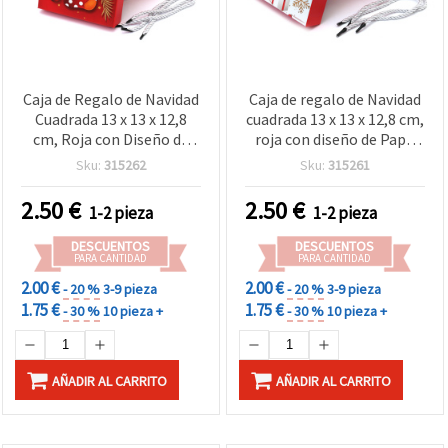
Caja de Regalo de Navidad
Caja de regalo de Navidad
Cuadrada 13 x 13 x 12,8
cuadrada 13 x 13 x 12,8 cm,
cm, Roja con Diseño de
roja con diseño de Papá
Bota Navideña
Noel
Sku:
315262
Sku:
315261
2.50
€
2.50
€
1-2 pieza
1-2 pieza
DESCUENTOS
DESCUENTOS
PARA CANTIDAD
PARA CANTIDAD
2.00 €
2.00 €
- 20 %
3-9 pieza
- 20 %
3-9 pieza
1.75 €
1.75 €
- 30 %
10 pieza +
- 30 %
10 pieza +
AÑADIR AL CARRITO
AÑADIR AL CARRITO