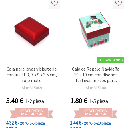
MEJOR VENDIDO
Caja para joyas y bisutería
Caja de Regalo Navideña
con luz LED, 7 x 9 x 3,5 cm,
10 x 10 cm con diseños
rojo mate
festivos mixtos para
manualidades
Sku:
315089
Sku:
315100
5.40
€
1.80
€
1-2 pieza
1-5 pieza
DESCUENTOS
DESCUENTOS
PARA CANTIDAD
PARA CANTIDAD
4.32 €
1.44 €
- 20 %
3-5 pieza
- 20 %
6-29 pieza