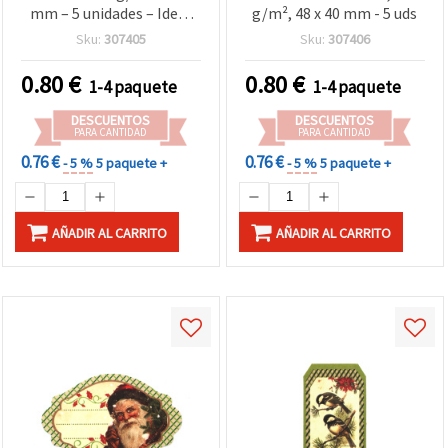
mm – 5 unidades – Ideal
g/m², 48 x 40 mm - 5 uds
para envolver regalos,
Sku:
307405
Sku:
307406
decoración y
manualidades de Navidad
0.80
€
0.80
€
1-4 paquete
1-4 paquete
DESCUENTOS
DESCUENTOS
PARA CANTIDAD
PARA CANTIDAD
0.76 €
0.76 €
- 5 %
5 paquete +
- 5 %
5 paquete +
AÑADIR AL CARRITO
AÑADIR AL CARRITO