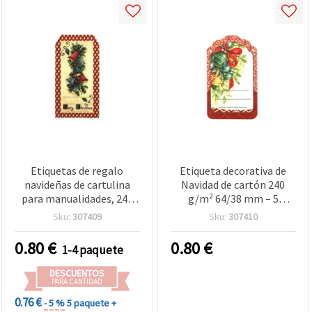
Etiquetas de regalo
Etiqueta decorativa de
navideñas de cartulina
Navidad de cartón 240
para manualidades, 240
g/m² 64/38 mm – 5
g/m², 63x33 mm, Diseño
unidades – Ideal para
Sku:
307409
Sku:
307410
B - Paquete de 5
envolver regalos,
decoración y
0.80
€
0.80
€
1-4 paquete
manualidades navideñas
DESCUENTOS
PARA CANTIDAD
0.76 €
- 5 %
5 paquete +