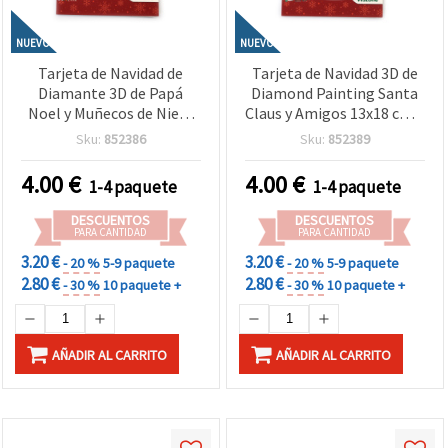
NUEVO
NUEVO
Tarjeta de Navidad de
Tarjeta de Navidad 3D de
Diamante 3D de Papá
Diamond Painting Santa
Noel y Muñecos de Nieve
Claus y Amigos 13x18 cm –
13x18 cm – Ideal para
Ideal para Felicitaciones
Sku:
852386
Sku:
852389
Felicitaciones Navideñas,
Navideñas y Regalo
Manualidades y Regalo
Festivo LHKBC14655
4.00
€
4.00
€
1-4 paquete
1-4 paquete
Creativo LHKBC14646
DESCUENTOS
DESCUENTOS
PARA CANTIDAD
PARA CANTIDAD
3.20 €
3.20 €
- 20 %
5-9 paquete
- 20 %
5-9 paquete
2.80 €
2.80 €
- 30 %
10 paquete +
- 30 %
10 paquete +
AÑADIR AL CARRITO
AÑADIR AL CARRITO