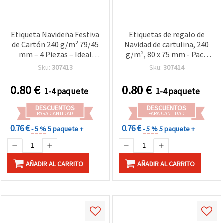
Etiqueta Navideña Festiva
Etiquetas de regalo de
de Cartón 240 g/m² 79/45
Navidad de cartulina, 240
mm – 4 Piezas – Ideal
g/m², 80 x 75 mm - Pack
para Envolver Regalos,
de 3 unidades
Sku:
307413
Sku:
307414
Decoración y
Manualidades de Navidad
0.80
€
0.80
€
1-4 paquete
1-4 paquete
DIY
DESCUENTOS
DESCUENTOS
PARA CANTIDAD
PARA CANTIDAD
0.76 €
0.76 €
- 5 %
5 paquete +
- 5 %
5 paquete +
AÑADIR AL CARRITO
AÑADIR AL CARRITO