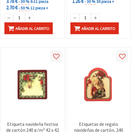
3.78 €
1.26 €
- 30 %
6-11 pieza
- 30 %
30 pieza +
2.70 €
- 50 %
12 pieza +
AÑADIR AL CARRITO
AÑADIR AL CARRITO
Etiqueta navideña festiva
Etiquetas de regalo
de cartón 240 g/m² 42 x 42
navideñas de cartón, 240