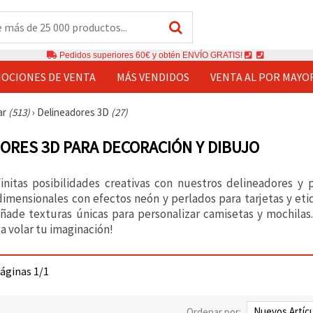
Pedidos superiores 60€ y obtén ENVÍO GRATIS!
OCIONES DE VENTA
MÁS VENDIDOS
VENTA AL POR MAYO
ar
(513)
›
Delineadores 3D
(27)
ORES 3D PARA DECORACIÓN Y DIBUJO
initas posibilidades creativas con nuestros delineadores y
dimensionales con efectos neón y perlados para tarjetas y eti
 añade texturas únicas para personalizar camisetas y mochilas
ja volar tu imaginación!
páginas 1/1
Ordenar por: