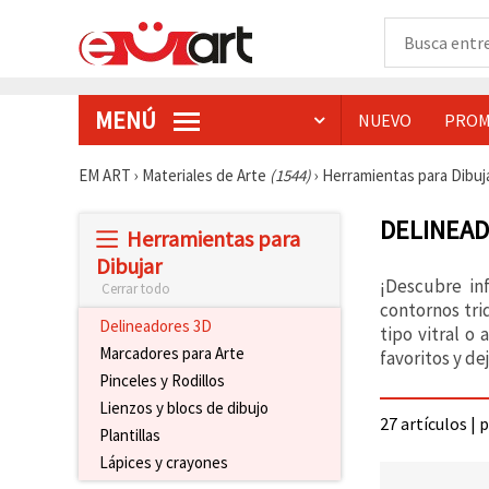
MENÚ
NUEVO
PROM
EM ART
›
Materiales de Arte
(1544)
›
Herramientas para Dibuj
DELINEAD
Herramientas para
Dibujar
¡Descubre inf
Cerrar todo
contornos tri
Delineadores 3D
tipo vitral o
Marcadores para Arte
favoritos y de
Pinceles y Rodillos
Lienzos y blocs de dibujo
27 artículos | 
Plantillas
Lápices y crayones