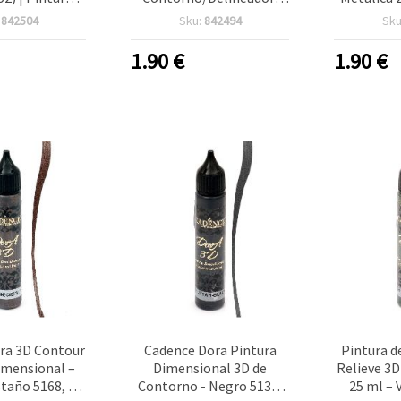
l efecto perla
Champán Metálico (Tono
(5167), Li
:
842504
Sku:
842494
Sku
es en relieve,
Dorado), 25 ml – Pintura
para Ma
idades y
de Efecto Dimensional
Contornos 
1.90
€
1.90
€
ación DIY
para Manualidades y
Decoración DIY, Código
5172
ra 3D Contour
Cadence Dora Pintura
Pintura d
imensional –
Dimensional 3D de
Relieve 3D
taño 5168, 25
Contorno - Negro 5131,
25 ml – 