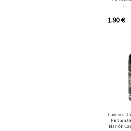
dimensiona
Sku
para detall
manual
1.90
€
decor
Cadence Do
Pintura D
Marrón Cas