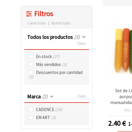
Filtros
Cerrar todo
|
Borrar todo
Todos los productos
(3)
Claro
En stock
(27)
Más vendidos
(3)
Descuentos por cantidad
(3)
Set de L
Marca
(2)
purpu
Claro
manualidad
surtid
CADENCE
(24)
Sku
EM ART
(3)
2.40
€
1