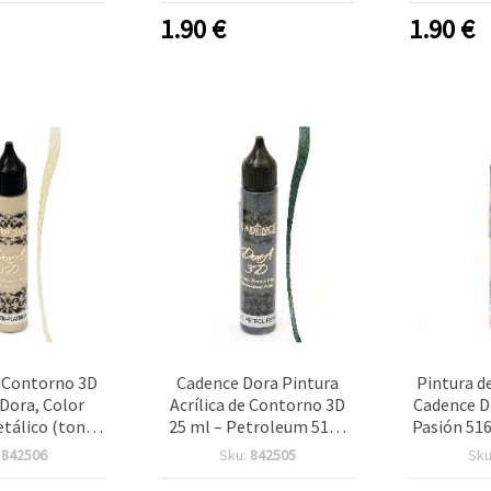
lidades sobre
multisuperficie,
Manualidad
1.90
€
1.90
€
ela, madera y
manualidades DIY
Proy
s oro ni plata
ales)
e Contorno 3D
Cadence Dora Pintura
Pintura d
Dora, Color
Acrílica de Contorno 3D
Cadence Do
etálico (tono
25 ml – Petroleum 5140
Pasión 516
ote de 25 ml,
(Azul petróleo) | Liner de
de relie
:
842506
Sku:
842505
Sku
 color 5137 –
Relieve para
para ma