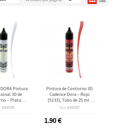
DORA Pintura
Pintura de Contorno 3D
ional 3D de
Cadence Dora – Rojo
no – Plata
(5133), Tubo de 25 ml |
(5132), Tubo 25
Delineador dimensional
:
842509
Sku:
842507
eador de Relieve
para manualidades,
nualidades,
detalles DIY,
1.90
€
ng y Bricolaje
scrapbooking y tarjetería