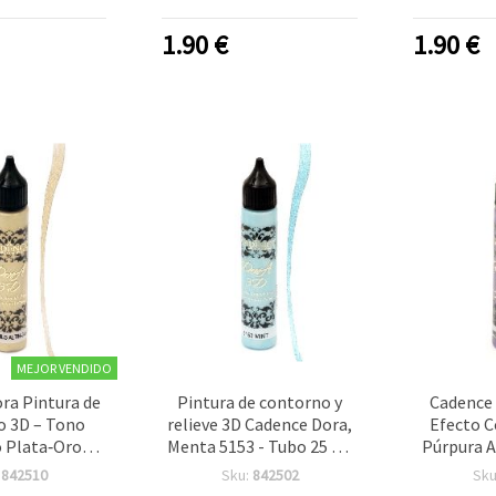
rficie, 25 ml
25 ml, Liner Dimensional
precisión 
para Efectos en Relieve,
relieve e
1.90
€
1.90
€
Fácil de Aplicar para
DIY, tela, 
Decoración y
Manualidades DIY
MEJOR VENDIDO
ra Pintura de
Pintura de contorno y
Cadence 
 3D – Tono
relieve 3D Cadence Dora,
Efecto C
o Plata‑Oro
Menta 5153 - Tubo 25 ml
Púrpura A
59), 25 ml |
para texturas y
Tubo de 2
:
842510
Sku:
842502
Sku
 Dimensional
embellecimiento,
Prem