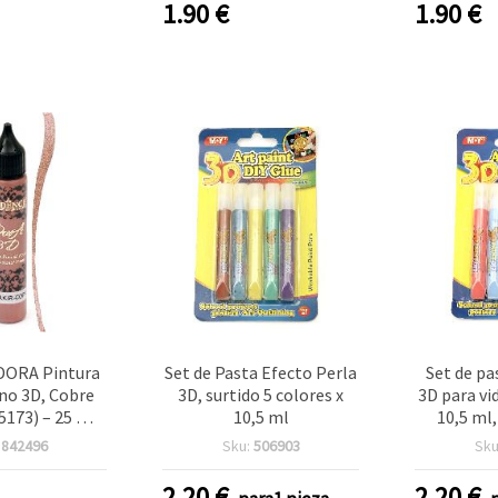
r dimensional
Manualidades, Textura y
bricolaje
1.90
€
1.90
€
erficie para
Delineado en Madera,
DIY y
s, bricolaje y
Lienzo, Papel y Vidrio
ctos DIY
ORA Pintura
Set de Pasta Efecto Perla
Set de pa
no 3D, Cobre
3D, surtido 5 colores x
3D para vid
5173) – 25 ml
10,5 ml
10,5 ml
 Dimensional
artíst
:
842496
Sku:
506903
Sku
ualidades y
manu
colaje
2.20
€
2.20
€