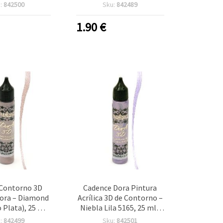
r Dimensional
(5138), Tubo 25 ml, Liner
:
842500
Sku:
842489
lidades, Tela,
Dimensional
Madera y Papel
Multisuperficie para
1.90
€
Contornos y Relieves en
Manualidades
 Contorno 3D
Cadence Dora Pintura
ora – Diamond
Acrílica 3D de Contorno –
 Plata), 25 ml |
Niebla Lila 5165, 25 ml |
n boquilla de
Liner de Relieve
:
842499
Sku:
842501