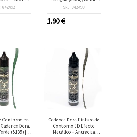
ner Dimensional
Delineador Dimensional
:
842492
Sku:
842490
nualidades,
Metálico para
y Detalles DIY
Manualidades y Técnicas
1.90
€
Mixtas, Acabado Tono
Dorado
e Contorno en
Cadence Dora Pintura de
 Cadence Dora,
Contorno 3D Efecto
Verde (5135) |
Metálico – Antracita