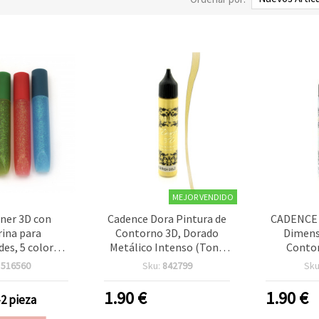
MEJOR VENDIDO
iner 3D con
Cadence Dora Pintura de
CADENCE 
rina para
Contorno 3D, Dorado
Dimens
es, 5 colores
Metálico Intenso (Tono
Contor
os x 10 g
Oro) 5136 – 25 ml,
Metálica 
:
516560
Sku:
842799
Sku
Delineador para Tela y
ml | Delin
Manualidades
para Ma
1.90
€
1.90
€
-2 pieza
Scrapbooki