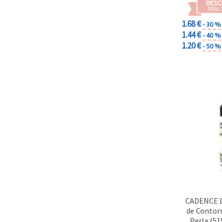
DESC
PARA 
1.68 €
- 30 %
1.44 €
- 40 %
1.20 €
- 50 %
CADENCE D
de Contor
Perla (51