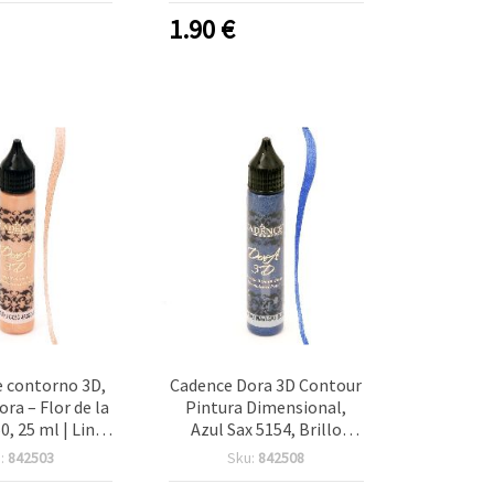
es, Artesanía y
DIY y efectos 3D
1.90
€
ectos DIY
e contorno 3D,
Cadence Dora 3D Contour
ra – Flor de la
Pintura Dimensional,
0, 25 ml | Liner
Azul Sax 5154, Brillo
ve dimensional
Metalizado, Boquilla Fina,
:
842503
Sku:
842508
nualidades y
25 ml, Liner