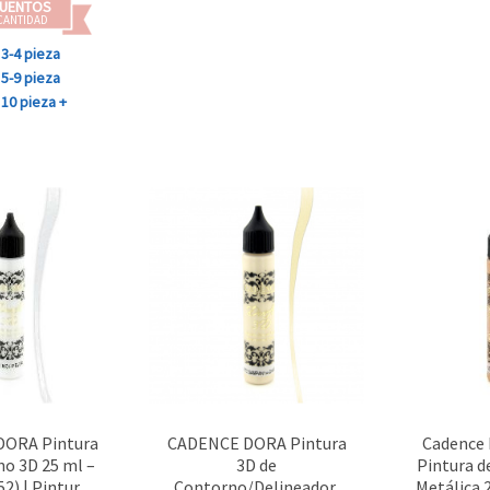
UENTOS
CANTIDAD
3-4 pieza
5-9 pieza
10 pieza +
ORA Pintura
CADENCE DORA Pintura
Cadence 
no 3D 25 ml –
3D de
Pintura d
52) | Pintura
Contorno/Delineador,
Metálica 