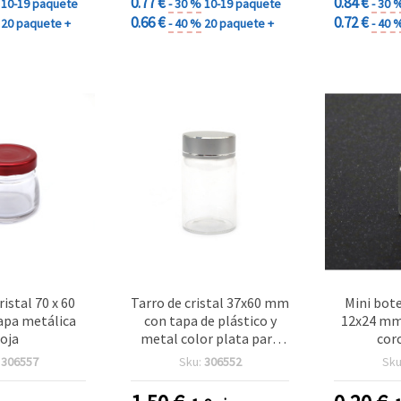
0.77 €
0.84 €
10-19 paquete
- 30 %
10-19 paquete
- 30 
0.66 €
0.72 €
20 paquete +
- 40 %
20 paquete +
- 40 
ristal 70 x 60
Tarro de cristal 37x60 mm
Mini bote
pa metálica
con tapa de plástico y
12x24 mm
roja
metal color plata para
cor
manualidades
manu
:
306557
Sku:
306552
Sku