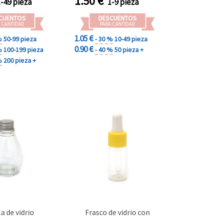
1.50
€
1-49 pieza
1-9 pieza
CUENTOS
DESCUENTOS
 CANTIDAD
PARA CANTIDAD
1.05 €
%
50-99 pieza
- 30 %
10-49 pieza
0.90 €
%
100-199 pieza
- 40 %
50 pieza +
%
200 pieza +
a de vidrio
Frasco de vidrio con