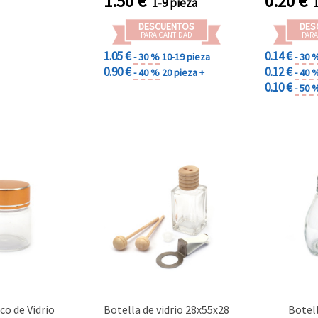
1.50
€
0.20
€
1-9 pieza
DESCUENTOS
DES
PARA CANTIDAD
PARA
1.05 €
0.14 €
- 30 %
10-19 pieza
- 30 
0.90 €
0.12 €
- 40 %
20 pieza +
- 40 
0.10 €
- 50 
co de Vidrio
Botella de vidrio 28x55x28
Botell