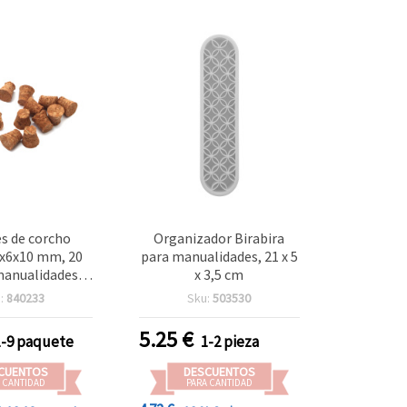
s de corcho
Organizador Birabira
9x6x10 mm, 20
para manualidades, 21 x 5
manualidades y
x 3,5 cm
DIY
:
840233
Sku:
503530
5.25
€
1-9 paquete
1-2 pieza
CUENTOS
DESCUENTOS
 CANTIDAD
PARA CANTIDAD