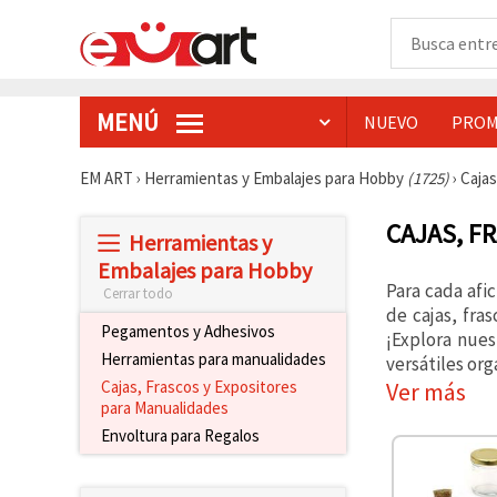
MENÚ
NUEVO
PROM
EM ART
›
Herramientas y Embalajes para Hobby
(1725)
›
Cajas
CAJAS, F
Herramientas y
Embalajes para Hobby
Para cada afi
Cerrar todo
de cajas, fra
Pegamentos y Adhesivos
¡Explora nues
Herramientas para manualidades
versátiles or
Ver más
Cajas, Frascos y Expositores
para Manualidades
Envoltura para Regalos