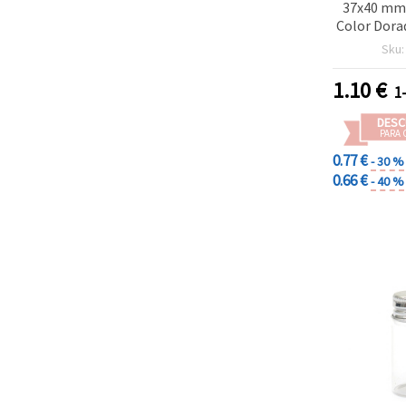
37x40 mm 
Color Dora
y Metal pa
Sku
Pequeños
Manuali
1.10
€
1
DESC
PARA 
0.77 €
- 30 %
0.66 €
- 40 %