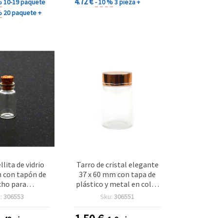
4.72 €
%
10-19 paquete
- 10 %
3 pieza +
%
20 paquete +
llita de vidrio
Tarro de cristal elegante
 con tapón de
37 x 60 mm con tapa de
cho para
plástico y metal en color
alidades
dorado - ideal para
:
306553
Sku:
306551
bisutería, manualidades y
almacenamiento DIY