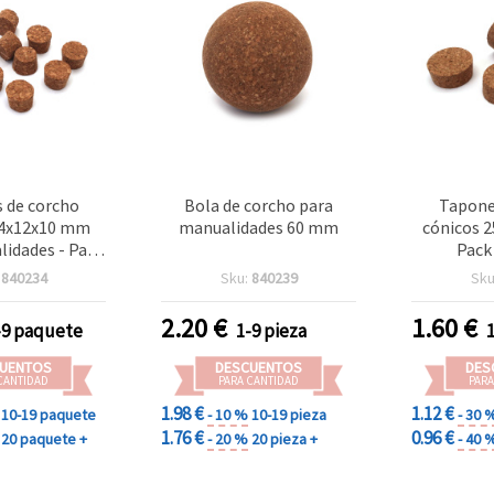
 de corcho
Bola de corcho para
Tapone
14x12x10 mm
manualidades 60 mm
cónicos 
lidades - Pack
Pack
 unidades
manu
:
840234
Sku:
840239
Sku
2.20
€
1.60
€
-9 paquete
1-9 pieza
UENTOS
DESCUENTOS
DES
CANTIDAD
PARA CANTIDAD
PARA
1.98 €
1.12 €
10-19 paquete
- 10 %
10-19 pieza
- 30 
1.76 €
0.96 €
20 paquete +
- 20 %
20 pieza +
- 40 