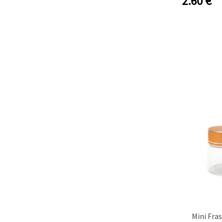
2.60
€
Mini Fras