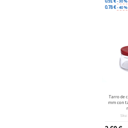
0.91 €
- 30 %
0.78 €
- 40 %
Tarro de c
mm con ta
Sku