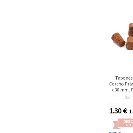
Tapones 
Corcho Prác
x 30 mm, P
Manualidad
Sku
del
1.30
€
1
DESC
PARA 