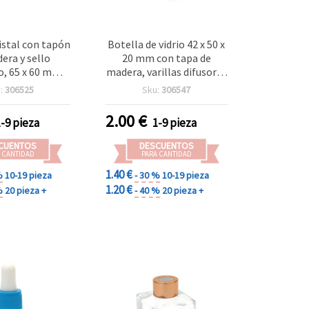
ristal con tapón
Botella de vidrio 42 x 50 x
era y sello
20 mm con tapa de
, 65 x 60 mm,
madera, varillas difusoras
ualidades DIY
y clip para difusor de
:
306525
Sku:
306547
fragancias, para
manualidades y
2.00
€
1-9 pieza
1-9 pieza
aromaterapia
CUENTOS
DESCUENTOS
 CANTIDAD
PARA CANTIDAD
1.40 €
%
10-19 pieza
- 30 %
10-19 pieza
1.20 €
%
20 pieza +
- 40 %
20 pieza +