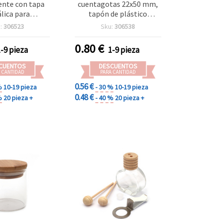
ente con tapa
cuentagotas 22x50 mm,
lica para
tapón de plástico
es, 50 ml, 57 x
amarillo para
:
306523
Sku:
306538
0 mm
manualidades
0.80
€
1-9 pieza
1-9 pieza
CUENTOS
DESCUENTOS
 CANTIDAD
PARA CANTIDAD
0.56 €
%
10-19 pieza
- 30 %
10-19 pieza
0.48 €
%
20 pieza +
- 40 %
20 pieza +