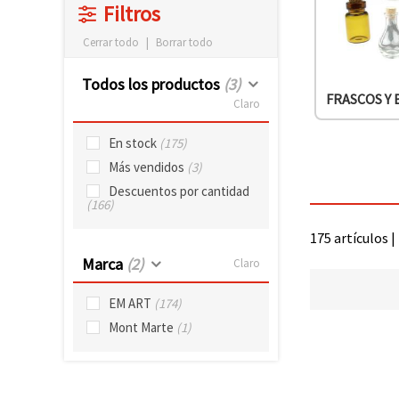
Filtros
Cerrar todo
|
Borrar todo
Todos los productos
(3)
FRASCOS Y
Claro
En stock
(175)
Más vendidos
(3)
Descuentos por cantidad
(166)
175 artículos |
Marca
(2)
Claro
EM ART
(174)
Mont Marte
(1)