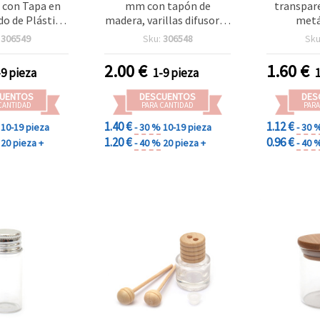
con Tapa en
mm con tapón de
transpar
do de Plástico
madera, varillas difusoras
metá
ra Cosmética y
y clip para fragancias
manualidad
:
306549
Sku:
306548
Sku
 Objetos –
9
dades y DIY
2.00
€
1.60
€
-9 pieza
1-9 pieza
UENTOS
DESCUENTOS
DES
CANTIDAD
PARA CANTIDAD
PARA
1.40 €
1.12 €
10-19 pieza
- 30 %
10-19 pieza
- 30 
1.20 €
0.96 €
20 pieza +
- 40 %
20 pieza +
- 40 