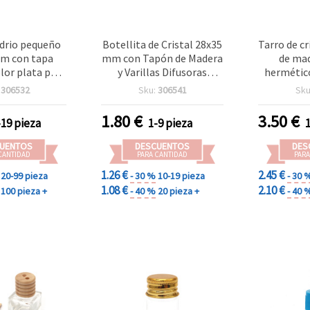
idrio pequeño
Botellita de Cristal 28x35
Tarro de c
mm con tapa
mm con Tapón de Madera
de mad
lor plata para
y Varillas Difusoras
hermético
lidades
(Mikado) para Fragancias
para man
:
306532
Sku:
306541
Sku
y Manualidades
1.80
€
3.50
€
-19 pieza
1-9 pieza
UENTOS
DESCUENTOS
DES
CANTIDAD
PARA CANTIDAD
PARA
1.26 €
2.45 €
20-99 pieza
- 30 %
10-19 pieza
- 30 
1.08 €
2.10 €
100 pieza +
- 40 %
20 pieza +
- 40 