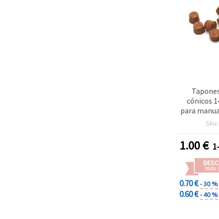
Tapones
cónicos 
para manua
de 10
Sku
1.00
€
1
DESC
PARA 
0.70 €
- 30 %
0.60 €
- 40 %