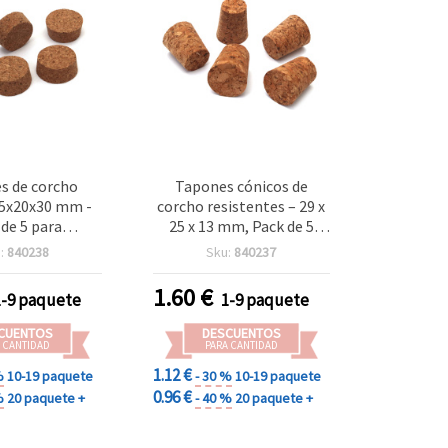
s de corcho
Tapones cónicos de
25x20x30 mm -
corcho resistentes – 29 x
 de 5 para
25 x 13 mm, Pack de 5
alidades
para manualidades y
:
840238
Sku:
840237
bricolaje en el hogar
1.60
€
1-9 paquete
1-9 paquete
CUENTOS
DESCUENTOS
 CANTIDAD
PARA CANTIDAD
1.12 €
%
10-19 paquete
- 30 %
10-19 paquete
0.96 €
%
20 paquete +
- 40 %
20 paquete +