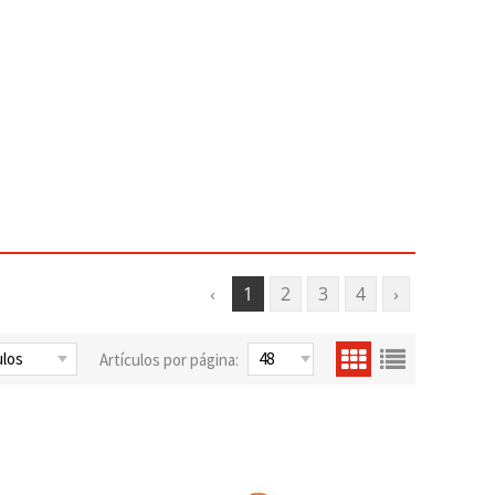
‹
1
2
3
4
›
Artículos por página: